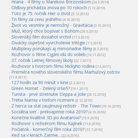
Hrana - 4 filmy o Marekovi Brezovskom
-
[24.3.2014]
Oldboy prichádza znova po 10 rokoch
-
[5.12.2013]
Toto je 75. ročník Hier o život
-
[3.12.2013]
Tri filmy za cenu jedného
-
[4.10.2013]
Život vo vesmíre je nemožný - Gravitácia
-
[3.10.2013]
Muž, ktorý chce bojovať s Bohom
-
[29.5.2013]
Slovenský film dosiahol vrchol
-
[17.5.2013]
Divácky úspešné vyvrcholenie trilógie
-
[7.5.2013]
Multiplexy ponúkajú aj mimoriadne filmy
-
[8.3.2013]
Rozhovor o filme Cigáni idú do volieb
-
[16.11.2012]
37. ročník Letnej filmovej školy
-
[22.7.2011]
Rozhovor s tvorcom filmu Nickyho rodina
-
[7.6.2011]
Premiéra nového slovenského filmu Marhuľový ostrov
-
[11.4.2011]
127 hodín za 90 minút v kine
-
[2.2.2011]
Green Hornet - Zelený sršeň?
-
[19.1.2011]
Turista - prvé stretnutie Deppa a Jolie
-
[28.12.2010]
Tretia Narnia v treťom rozmere
-
[8.12.2010]
Z herca sa stal zaujímavý režisér - The Town
-
[19.10.2010]
Sociálna sieť - prekvapenie roka 2010?
-
[6.10.2010]
Konečne kvalitné 3D po Avatarovi?
-
[13.9.2010]
Rozhovor s režisérom filmu Kajínek
-
[11.8.2010]
Počiatok - komerčný film roka 2010?
-
[13.7.2010]
Keď sa v kinách Zatmie...
-
[22.6.2010]