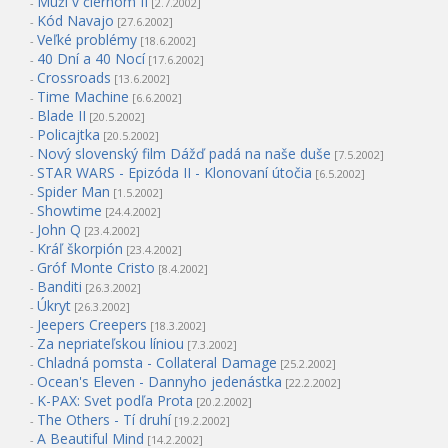
Muži v čiernom II
-
[2.7.2002]
Kód Navajo
-
[27.6.2002]
Veľké problémy
-
[18.6.2002]
40 Dní a 40 Nocí
-
[17.6.2002]
Crossroads
-
[13.6.2002]
Time Machine
-
[6.6.2002]
Blade II
-
[20.5.2002]
Policajtka
-
[20.5.2002]
Nový slovenský film Dážď padá na naše duše
-
[7.5.2002]
STAR WARS - Epizóda II - Klonovaní útočia
-
[6.5.2002]
Spider Man
-
[1.5.2002]
Showtime
-
[24.4.2002]
John Q
-
[23.4.2002]
Kráľ škorpión
-
[23.4.2002]
Gróf Monte Cristo
-
[8.4.2002]
Banditi
-
[26.3.2002]
Úkryt
-
[26.3.2002]
Jeepers Creepers
-
[18.3.2002]
Za nepriateľskou líniou
-
[7.3.2002]
Chladná pomsta - Collateral Damage
-
[25.2.2002]
Ocean's Eleven - Dannyho jedenástka
-
[22.2.2002]
K-PAX: Svet podľa Prota
-
[20.2.2002]
The Others - Tí druhí
-
[19.2.2002]
A Beautiful Mind
-
[14.2.2002]