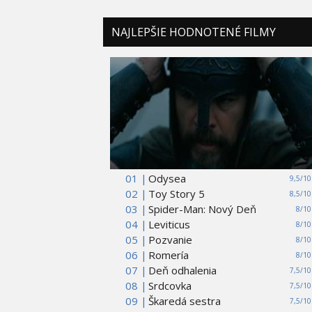
NAJLEPŠIE HODNOTENÉ FILMY
01 |
Odysea
9,5/10
02 |
Toy Story 5
8,5/10
03 |
Spider-Man: Nový Deň
8/10
04 |
Leviticus
8/10
05 |
Pozvanie
8/10
06 |
Romería
8/10
07 |
Deň odhalenia
7,5/10
08 |
Srdcovka
7,5/10
09 |
Škaredá sestra
7,5/10