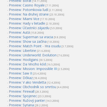
Preview: Borat
-
[14.11.2006]
Preview: Casino Royale
-
[7.11.2006]
Preview: Potomkovia ľudí
-
[2.11.2006]
Preview: Na druhej strane
-
[23.10.2006]
Preview: Miami Vice
-
[17.10.2006]
Preview: Hady v lietadle
-
[2.10.2006]
Preview: Účastníci zájazdu
-
[5.9.2006]
Preview: Autá
-
[15.8.2006]
Preview: Superman sa vracia
-
[9.8.2006]
Preview: Show sa začína
-
[1.8.2006]
Preview: Match Point - Hra osudu
-
[3.7.2006]
Preview: Libertine
-
[21.6.2006]
Preview: Underworld: Evolution
-
[7.6.2006]
Preview: Hooligans
-
[30.5.2006]
Preview: Da Vinciho kód
-
[16.5.2006]
Preview: Mission: Impossible III
-
[2.5.2006]
Preview: Saw II
-
[25.4.2006]
Preview: Dôkaz
-
[18.4.2006]
Preview: V ako Vendetta
-
[12.4.2006]
Preview: Obchodník so smrťou
-
[4.4.2006]
Preview: Firewall
-
[28.3.2006]
Preview: Spojenec
-
[23.3.2006]
Preview: Ružový panter
-
[14.3.2006]
Preview: Syriana
-
[28.2.2006]