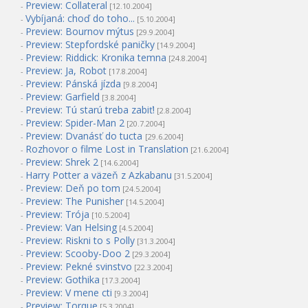
Preview: Collateral
-
[12.10.2004]
Vybíjaná: choď do toho...
-
[5.10.2004]
Preview: Bournov mýtus
-
[29.9.2004]
Preview: Stepfordské paničky
-
[14.9.2004]
Preview: Riddick: Kronika temna
-
[24.8.2004]
Preview: Ja, Robot
-
[17.8.2004]
Preview: Pánská jízda
-
[9.8.2004]
Preview: Garfield
-
[3.8.2004]
Preview: Tú starú treba zabiť!
-
[2.8.2004]
Preview: Spider-Man 2
-
[20.7.2004]
Preview: Dvanásť do tucta
-
[29.6.2004]
Rozhovor o filme Lost in Translation
-
[21.6.2004]
Preview: Shrek 2
-
[14.6.2004]
Harry Potter a väzeň z Azkabanu
-
[31.5.2004]
Preview: Deň po tom
-
[24.5.2004]
Preview: The Punisher
-
[14.5.2004]
Preview: Trója
-
[10.5.2004]
Preview: Van Helsing
-
[4.5.2004]
Preview: Riskni to s Polly
-
[31.3.2004]
Preview: Scooby-Doo 2
-
[29.3.2004]
Preview: Pekné svinstvo
-
[22.3.2004]
Preview: Gothika
-
[17.3.2004]
Preview: V mene cti
-
[9.3.2004]
Preview: Torque
-
[5.3.2004]