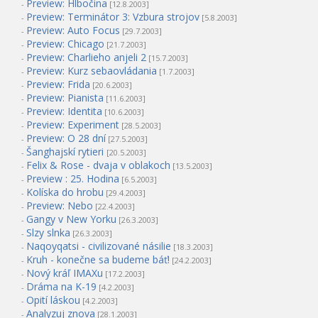
Preview: Hlbočina
-
[12.8.2003]
Preview: Terminátor 3: Vzbura strojov
-
[5.8.2003]
Preview: Auto Focus
-
[29.7.2003]
Preview: Chicago
-
[21.7.2003]
Preview: Charlieho anjeli 2
-
[15.7.2003]
Preview: Kurz sebaovládania
-
[1.7.2003]
Preview: Frida
-
[20.6.2003]
Preview: Pianista
-
[11.6.2003]
Preview: Identita
-
[10.6.2003]
Preview: Experiment
-
[28.5.2003]
Preview: O 28 dní
-
[27.5.2003]
Šanghajskí rytieri
-
[20.5.2003]
Felix & Rose - dvaja v oblakoch
-
[13.5.2003]
Preview : 25. Hodina
-
[6.5.2003]
Kolíska do hrobu
-
[29.4.2003]
Preview: Nebo
-
[22.4.2003]
Gangy v New Yorku
-
[26.3.2003]
Slzy slnka
-
[26.3.2003]
Naqoyqatsi - civilizované násilie
-
[18.3.2003]
Kruh - konečne sa budeme báť!
-
[24.2.2003]
Nový kráľ IMAXu
-
[17.2.2003]
Dráma na K-19
-
[4.2.2003]
Opití láskou
-
[4.2.2003]
Analyzuj znova
-
[28.1.2003]