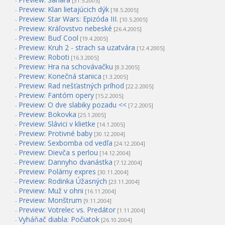
-
[31.5.2005]
Preview: Klan lietajúcich dýk
-
[18.5.2005]
Preview: Star Wars: Epizóda III.
-
[10.5.2005]
Preview: Kráľovstvo nebeské
-
[26.4.2005]
Preview: Buď Cool
-
[19.4.2005]
Preview: Kruh 2 - strach sa uzatvára
-
[12.4.2005]
Preview: Roboti
-
[16.3.2005]
Preview: Hra na schovávačku
-
[8.3.2005]
Preview: Konečná stanica
-
[1.3.2005]
Preview: Rad nešťastných príhod
-
[22.2.2005]
Preview: Fantóm opery
-
[15.2.2005]
Preview: O dve slabiky pozadu <<
-
[7.2.2005]
Preview: Bokovka
-
[25.1.2005]
Preview: Slávici v klietke
-
[14.1.2005]
Preview: Protivné baby
-
[30.12.2004]
Preview: Sexbomba od vedľa
-
[24.12.2004]
Preview: Dievča s perlou
-
[14.12.2004]
Preview: Dannyho dvanástka
-
[7.12.2004]
Preview: Polárny expres
-
[30.11.2004]
Preview: Rodinka Úžasných
-
[23.11.2004]
Preview: Muž v ohni
-
[16.11.2004]
Preview: Monštrum
-
[9.11.2004]
Preview: Votrelec vs. Predátor
-
[1.11.2004]
Vyháňač diabla: Počiatok
-
[26.10.2004]