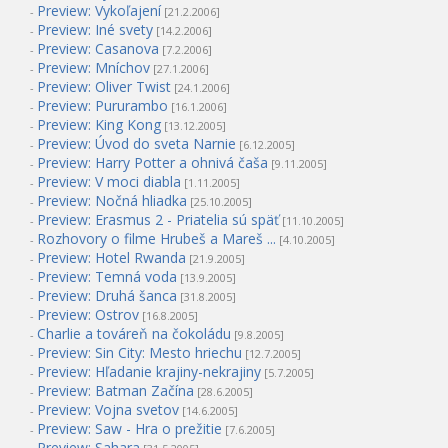
Preview: Vykoľajení
-
[21.2.2006]
Preview: Iné svety
-
[14.2.2006]
Preview: Casanova
-
[7.2.2006]
Preview: Mníchov
-
[27.1.2006]
Preview: Oliver Twist
-
[24.1.2006]
Preview: Pururambo
-
[16.1.2006]
Preview: King Kong
-
[13.12.2005]
Preview: Úvod do sveta Narnie
-
[6.12.2005]
Preview: Harry Potter a ohnivá čaša
-
[9.11.2005]
Preview: V moci diabla
-
[1.11.2005]
Preview: Nočná hliadka
-
[25.10.2005]
Preview: Erasmus 2 - Priatelia sú späť
-
[11.10.2005]
Rozhovory o filme Hrubeš a Mareš ...
-
[4.10.2005]
Preview: Hotel Rwanda
-
[21.9.2005]
Preview: Temná voda
-
[13.9.2005]
Preview: Druhá šanca
-
[31.8.2005]
Preview: Ostrov
-
[16.8.2005]
Charlie a továreň na čokoládu
-
[9.8.2005]
Preview: Sin City: Mesto hriechu
-
[12.7.2005]
Preview: Hľadanie krajiny-nekrajiny
-
[5.7.2005]
Preview: Batman Začína
-
[28.6.2005]
Preview: Vojna svetov
-
[14.6.2005]
Preview: Saw - Hra o prežitie
-
[7.6.2005]
Preview: Sahara