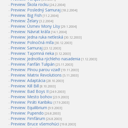
Preview: Škola rocku
-
[24.2.2004]
Preview: Posledný Samuraj
-
[18.2.2004]
Preview: Big Fish
-
[11.2.2004]
Preview: Želary
-
[3.2.2004]
Preview: Úsmev Mony Lísy
-
[29.1.2004]
Preview: Návrat kráľa
-
[14.1.2004]
Preview: Jedna ruka netleská
-
[30.12.2003]
Preview: Polnočná míľa
-
[30.12.2003]
Preview: Samuraj
-
[23.12.2003]
Preview: Tajomná rieka
-
[3.12.2003]
Preview: Jednotka rýchleho nasadenia
-
[1.12.2003]
Preview: Fanfán Tulipán
-
[25.11.2003]
Preview: Plnou parou vzad!
-
[19.11.2003]
Preview: Matrix Revolutions
-
[5.11.2003]
Preview: Adaptácia
-
[28.10.2003]
Preview: Kill Bill
-
[8.10.2003]
Preview: Bad Boys II
-
[24.9.2003]
Preview: Mesto bohov
-
[23.9.2003]
Preview: Piráti Karibiku
-
[17.9.2003]
Preview: Equilibrium
-
[9.9.2003]
Preview: Pupendo
-
[26.8.2003]
Preview: Fimfárum
-
[26.8.2003]
Preview: Bruce všemohúci
-
[19.8.2003]