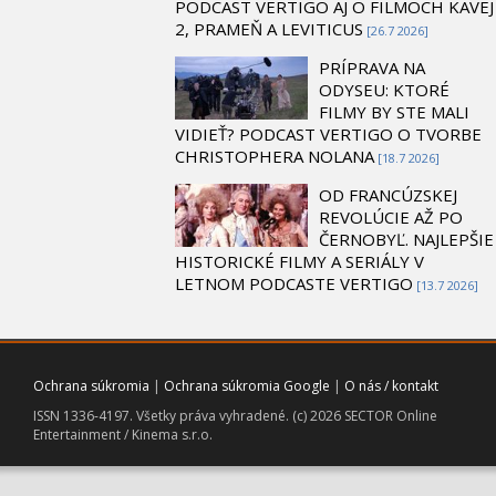
PODCAST VERTIGO AJ O FILMOCH KAVEJ
2, PRAMEŇ A LEVITICUS
[26.7 2026]
PRÍPRAVA NA
ODYSEU: KTORÉ
FILMY BY STE MALI
VIDIEŤ? PODCAST VERTIGO O TVORBE
CHRISTOPHERA NOLANA
[18.7 2026]
OD FRANCÚZSKEJ
REVOLÚCIE AŽ PO
ČERNOBYĽ. NAJLEPŠIE
HISTORICKÉ FILMY A SERIÁLY V
LETNOM PODCASTE VERTIGO
[13.7 2026]
Ochrana súkromia
|
Ochrana súkromia Google
|
O nás / kontakt
ISSN 1336-4197. Všetky práva vyhradené. (c) 2026 SECTOR Online
Entertainment / Kinema s.r.o.