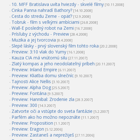
10. MFF Bratislava uvíta hviezdy - skvelé filmy
-
[10.11.2008]
Cinka Panna nahradí Bathory?
-
[14.10.2008]
Cesta do stredu Zeme - opäť?
-
[12.9.2008]
Tobruk - film s veľkými ambíciami
-
[26.8.2008]
Wall-E posledný robot na Zemi
-
[16.7.2008]
Prísľuby z východu - Preview
-
[28.4.2008]
Muzika a jej tvorcovia
-
[8.4.2008]
Slepé lásky - prvý slovenský film tohto roka
-
[20.2.2008]
Preview: 3:10 vlak do Yumy
-
[16.1.2008]
Kauza CIA má vnútornú silu
-
[27.11.2007]
Zlatý kompas a jeho neodolateľný príbeh
-
[20.11.2007]
Preview: Inland Empire
-
[6.11.2007]
Preview: Kliatba domu slnečníc
-
[9.10.2007]
Tajnosti Alice Nellis
-
[3.10.2007]
Preview: Alpha Dog
-
[25.5.2007]
Preview: Fontána
-
[9.5.2007]
Preview: Hannibal: Zrodenie zla
-
[28.3.2007]
Preview: 300
-
[14.3.2007]
Zatvorte oči a vstúpte do sveta fantázie
-
[5.2.2007]
Parfém ako ho možno nepoznáte
-
[11.1.2007]
Preview: Proposition
-
[1.1.2007]
Preview: Eragon
-
[5.12.2006]
Preview: Zastaneš a neprežiješ
-
[27.11.2006]