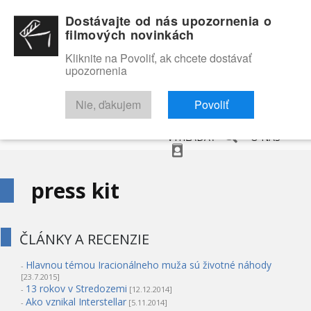
Dostávajte od nás upozornenia o
filmových novinkách
Kliknite na Povoliť, ak chcete dostávať
upozornenia
NOVINKY
RECENZIE
TRAILERY
FILMOVÁ DATABÁZA
Nie, ďakujem
Povoliť
VYHĽADAŤ
O NÁS
press kit
ČLÁNKY A RECENZIE
Hlavnou témou Iracionálneho muža sú životné náhody
-
[23.7.2015]
13 rokov v Stredozemi
-
[12.12.2014]
Ako vznikal Interstellar
-
[5.11.2014]