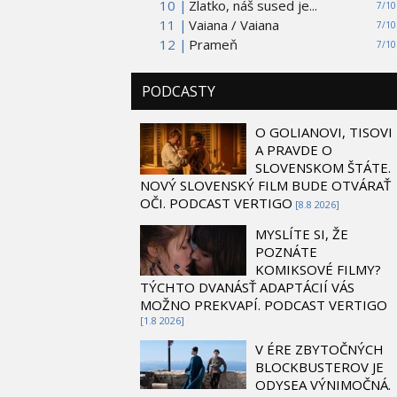
10 |
Zlatko, náš sused je...
7/10
11 |
Vaiana / Vaiana
7/10
12 |
Prameň
7/10
PODCASTY
O GOLIANOVI, TISOVI
A PRAVDE O
SLOVENSKOM ŠTÁTE.
NOVÝ SLOVENSKÝ FILM BUDE OTVÁRAŤ
OČI. PODCAST VERTIGO
[8.8 2026]
MYSLÍTE SI, ŽE
POZNÁTE
KOMIKSOVÉ FILMY?
TÝCHTO DVANÁSŤ ADAPTÁCIÍ VÁS
MOŽNO PREKVAPÍ. PODCAST VERTIGO
[1.8 2026]
V ÉRE ZBYTOČNÝCH
BLOCKBUSTEROV JE
ODYSEA VÝNIMOČNÁ.