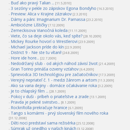
Buď ako pravý Talian ...
-
[11.5.2010]
3 sezóny v pekle zo zápiskov Egona Bondyho
-
[16.3.2010]
Preview: Alica v Krajine zázrakov
-
[2.3.2010]
Dámy a páni: Imaginarium Dr. Parnassa
-
[23.2.2010]
Ambiciózne Líštičky
-
[7.12.2009]
Zemeckisova Vianočná koleda
-
[11.11.2009]
Viete, čo sa deje okolo vás, keď spíte?
-
[28.10.2009]
Mickey Rourke hovorí o Wrestlerovi
-
[23.9.2009]
Michael Jackson príde do kín
-
[22.9.2009]
District 9 - Nie ste tu vítaní!
-
[24.8.2009]
Hore ide hore...
-
[22.7.2009]
Nedodržaný sľub - od akých náhod závisí život
-
[21.4.2009]
Gran Torino prináša ozveny vzťahov
-
[6.4.2009]
Sprievodca 3D technológiou pre začiatočníkov
-
[17.3.2009]
Verejný nepriateľ č. 1 - medzi žánrom a artom
-
[11.3.2009]
Ako sa varia dejiny - domáce očakávanie roka
-
[3.2.2009]
Je to chlapský film ...
-
[28.1.2009]
Pokoj v duši - príbeh o priateľstve a zrade
-
[13.1.2009]
Pravda je pekné svinstvo...
-
[8.1.2009]
RocknRolla prekračuje hranice
-
[6.1.2009]
Tango s komármi - prvý slovenský film nového roka
-
[31.12.2008]
Děti noci predstaví sama režisérka
-
[25.12.2008]
Súmrak už onedlho v našich kinách
-
[3.12.2008]