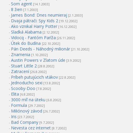
Som agent
-
[14.1.2003]
8 žien
-
[7.1.2003]
James Bond: Dnes neumieraj
-
[2.1.2003]
Dvaja pátrači: Spy Kids 2
-
[19.12.2002]
Ako vznikal Harry Potter
-
[16.12.2002]
Sladká Alabama
-
[2.12.2002]
Vidocq - Fantóm Paríža
-
[26.11.2002]
Útek do Budína
-
[22.10.2002]
Pán Deeds - Náhodný milionár
-
[21.10.2002]
Znamenia
-
[1.10.2002]
Austin Powers v Zlatom úde
-
[3.9.2002]
Stuart Little 2
-
[28.8.2002]
Zatracení
-
[26.8.2002]
Príbeh putujúcich vtákov
-
[22.8.2002]
Jednoducho sexi
-
[13.8.2002]
Scooby-Doo
-
[7.8.2002]
Elita
-
[6.8.2002]
3000 míľ na úteku
-
[6.8.2002]
Formula
-
[29.7.2002]
Miliónový závod
-
[26.7.2002]
Iris
-
[23.7.2002]
Bad Company
-
[9.7.2002]
Nevesta cez internet
-
[8.7.2002]