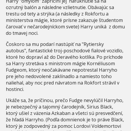
Harry "omylom" zapríčiní jej nafúknutie sa na
ozrutný balón a následne vzlietnutie. Obávajúc sa
trestu od tety a strýka (a následky z Rokfortu a
ministerstva mágie, ktoré prísne zakazuje študentom
čarovať v nečarodejníckom svete) Harry uniká z domu
do tmavej noci.
Čoskoro sa mu podarí nastúpiť na "Rytiersky
autobus", fantastické troj-poschodové fialové vozidlo,
ktoré ho dopraví až do Deravého kotlíka. Po príchode
sa Harry stretáva s ministrom mágie Kornéliusom
Fudgeom, ktorý neočakávane nepotrestal Harryho
pre jeho nedovolené zaklínadlo a namiesto toho
naliehal, aby noc pred návratom na Rokfort strávil v
hostinci.
Ukáže sa, že príčinou, prečo Fudge nevylúčil Harryho,
je nebezpečný a tajomný čarodejník, Sirius Black,
ktorý ušiel z väzenia Azkaban a všetci sú presvedčení,
že hľadá Harryho. (Podľa domnienok je to práve Black,
ktorý je zodpovedný za pomoc Lordovi Voldemortovi