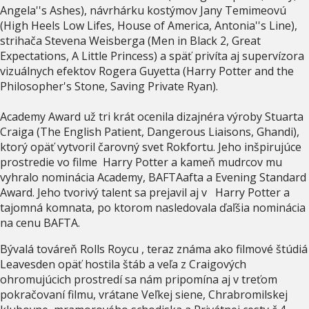
Angela''s Ashes), návrhárku kostýmov Jany Temimeovú
(High Heels Low Lifes, House of America, Antonia''s Line),
strihača Stevena Weisberga (Men in Black 2, Great
Expectations, A Little Princess) a späť privíta aj supervízora
vizuálnych efektov Rogera Guyetta (Harry Potter and the
Philosopher's Stone, Saving Private Ryan).
Academy Award už tri krát ocenila dizajnéra výroby Stuarta
Craiga (The English Patient, Dangerous Liaisons, Ghandi),
ktorý opäť vytvoril čarovný svet Rokfortu. Jeho inšpirujúce
prostredie vo filme Harry Potter a kameň mudrcov mu
vyhralo nominácia Academy, BAFTAafta a Evening Standard
Award. Jeho tvorivý talent sa prejavil aj v Harry Potter a
tajomná komnata, po ktorom nasledovala ďaľšia nominácia
na cenu BAFTA.
Bývalá továreň Rolls Roycu , teraz známa ako filmové štúdiá
Leavesden opäť hostila štáb a veľa z Craigových
ohromujúcich prostredí sa nám pripomína aj v treťom
pokračovaní filmu, vrátane Veľkej siene, Chrabromilskej