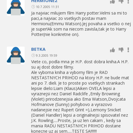
HERMIONE2
10.7.2005 11:31
Ja najviac milujem film Harry potter.Velmi sa mi to
paci,a najviac zo vsetkych postav mam
Hermionu(Emmu Watson).Jej povaha a vsetko o nej
je super!Ak som na niecom zavisla,tak je to Harry
Potter(nie konkretne on).
BETKA
9.3.2005 19:59
Viete co, podla mna je H.P. dost dobra kniha.A H.P.
su aj dost dobre filmy.
Ale vyborna kniha a vyborny film je RAD
NESTASTNYCH PRIHOD na ktory H.P. ne bude mat
ani po 7. dieli. Je to proste po vsetkych strankach
lepsie dielo:Liam (Klaus)Aiken OVELA lepsi a
vyraznejsi nez Daniel Radclife ,Emily Browning
(Violet) prirodzenejsia ako Ema Watson,Dvojcata
Hofmanove (Sunny) pohybovo a vyrazovo
nadanejsie nez Rupert Grint =),Lemony Snicket
(Daniel Handler) lepsi a originalnejsi spisovatel nez
J.K. Rowling.....Proste, ja uz len cakam , kedy sa
mania RADU NESTASTNYCH PRIHOD dostane
konecne uz aj sem.....TESTE SA!!!!!!!