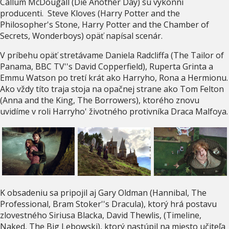
Callum McDougall (Die Another Day) sú výkonní
producenti. Steve Kloves (Harry Potter and the
Philosopher's Stone, Harry Potter and the Chamber of
Secrets, Wonderboys) opäť napísal scenár.
V príbehu opäť stretávame Daniela Radcliffa (The Tailor of
Panama, BBC TV''s David Copperfield), Ruperta Grinta a
Emmu Watson po tretí krát ako Harryho, Rona a Hermionu.
Ako vždy títo traja stoja na opačnej strane ako Tom Felton
(Anna and the King, The Borrowers), ktorého znovu
uvidíme v roli Harryho' životného protivníka Draca Malfoya.
K obsadeniu sa pripojil aj Gary Oldman (Hannibal, The
Professional, Bram Stoker''s Dracula), ktorý hrá postavu
zlovestného Siriusa Blacka, David Thewlis, (Timeline,
Naked, The Big Lebowski), ktorý nastúpil na miesto učiteľa