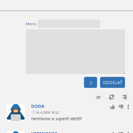
Meno:
:)
ODOSLAŤ
01
DODA
26.4.2006 18:52
Hermiona si super!!! Ideš!!!!