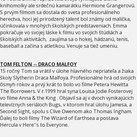
knihomolky ale srdečnú kamarátku Hermione Grangerovú.
S prvým filmom sa dostala do sveta profesionálneho
herectva, hoci jej prirodzený talent bol známy od malička,
účinkovala v mnohých školských predstaveniach. Emma
pokračuje vo svojej láske k filmu vo svojich štúdiách a
školských aktivitách, zaujíma sa o hokej, hádzanú, tenis,
baseball a začína s atletikou. Venuje sa tiež umeniu.
TOM FELTON -- DRACO MALFOY
15 ročný Tom sa vrátil v úlohe hlavného nepriateľa a žiaka
školy Slytherin Draca Malfoya. Profesionálne hrá od svojich
ôsmyh rokov a prvý krát to bolo vo filme Petera Hewitta
The Borrowers. V r.1999 hral syna Louisa Jodie Fosterovej
vo filme Anna & the King . Objavil sa aj v dvoch vynikajúcich
televíznych seriáloch Bugs, v ktorom hral úlohu Jamesa, a
Second Sight, spolu s Clive Owenom ako Thomas Ingham.
Ďalej to boli filmy The Wizard of Earthsea a postava
Hercula v Here''s to Everyone.