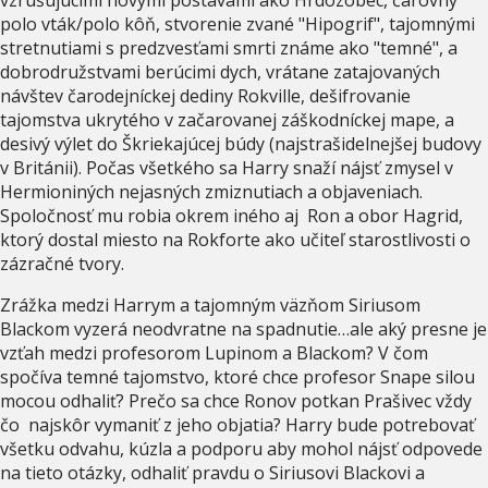
polo vták/polo kôň, stvorenie zvané "Hipogrif", tajomnými
stretnutiami s predzvesťami smrti známe ako "temné", a
dobrodružstvami berúcimi dych, vrátane zatajovaných
návštev čarodejníckej dediny Rokville, dešifrovanie
tajomstva ukrytého v začarovanej záškodníckej mape, a
desivý výlet do Škriekajúcej búdy (najstrašidelnejšej budovy
v Británii). Počas všetkého sa Harry snaží nájsť zmysel v
Hermioniných nejasných zmiznutiach a objaveniach.
Spoločnosť mu robia okrem iného aj Ron a obor Hagrid,
ktorý dostal miesto na Rokforte ako učiteľ starostlivosti o
zázračné tvory.
Zrážka medzi Harrym a tajomným väzňom Siriusom
Blackom vyzerá neodvratne na spadnutie…ale aký presne je
vzťah medzi profesorom Lupinom a Blackom? V čom
spočíva temné tajomstvo, ktoré chce profesor Snape silou
mocou odhaliť? Prečo sa chce Ronov potkan Prašivec vždy
čo najskôr vymaniť z jeho objatia? Harry bude potrebovať
všetku odvahu, kúzla a podporu aby mohol nájsť odpovede
na tieto otázky, odhaliť pravdu o Siriusovi Blackovi a