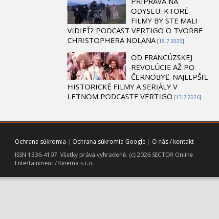
PRÍPRAVA NA
ODYSEU: KTORÉ
FILMY BY STE MALI
VIDIEŤ? PODCAST VERTIGO O TVORBE
CHRISTOPHERA NOLANA
[18.7 2026]
OD FRANCÚZSKEJ
REVOLÚCIE AŽ PO
ČERNOBYĽ. NAJLEPŠIE
HISTORICKÉ FILMY A SERIÁLY V
LETNOM PODCASTE VERTIGO
[13.7 2026]
Ochrana súkromia
|
Ochrana súkromia Google
|
O nás / kontakt
ISSN 1336-4197. Všetky práva vyhradené. (c) 2026 SECTOR Online
Entertainment / Kinema s.r.o.