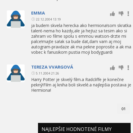
EMMA
22.12.2004 13:19
ja budem skvela herecka ako hermiona!som skratka
talent-nema ho kazdy,ale ja hej!uz sa tesim ako si
zahram vo filme spolu s emmou watson-drzte mi
palce!majte sa!ak sa bude dat,dam vam aj moj
autogram-pravdaze ak ma pekne poprosite a ak ma
vobec k fanusikom pustia moji bodyguardi
TEREZA VVARGOVÁ
5.11.2004 21:26
Harry Potter je skvelý film.a Radcliffe je konečne
pekný!Film aj kniha boli skvelé.a najlepšia postava je
Hermiona!
01
NAJLEPŠIE HODNOTENÉ FILMY