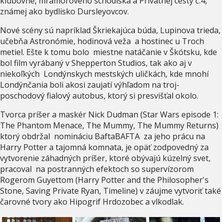
klubovne, mramorového schodiska a Privátnej cesty č.4,
známej ako bydlisko Dursleyovcov.
Nové scény sú napríklad Škriekajúca búda, Lupinova trieda,
učebňa Astronómie, hodinová veža a hostinec u Troch
metiel. Ešte k tomu bolo miestne natáčanie v Škótsku, kde
bol film vyrábaný v Shepperton Studios, tak ako aj v
niekoľkých Londýnskych mestských uličkách, kde mnohí
Londýnčania boli akosi zaujatí výhľadom na troj-
poschodový fialový autobus, ktorý si presvišťal okolo.
Tvorca príšer a maskér Nick Dudman (Star Wars episode 1:
The Phantom Menace, The Mummy, The Mummy Returns)
ktorý obdržal nomináciu BaftaBAFTA za jeho prácu na
Harry Potter a tajomná komnata, je opäť zodpovedný za
vytvorenie záhadných príšer, ktoré obývajú kúzelný svet,
pracoval na postranných efektoch so supervízorom
Rogerom Guyettom (Harry Potter and the Philosopher's
Stone, Saving Private Ryan, Timeline) v záujme vytvoriť také
čarovné tvory ako Hipogrif Hrdozobec a vlkodlak.