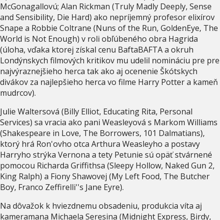
McGonagallovú; Alan Rickman (Truly Madly Deeply, Sense
and Sensibility, Die Hard) ako nepríjemný profesor elixírov
Snape a Robbie Coltrane (Nuns of the Run, GoldenEye, The
World is Not Enough) v roli obľúbeného obra Hagrida
(úloha, vďaka ktorej získal cenu BaftaBAFTA a okruh
Londýnskych filmových kritikov mu udelil nomináciu pre pre
najvýraznejšieho herca tak ako aj ocenenie Škótskych
divákov za najlepšieho herca vo filme Harry Potter a kameň
mudrcov).
Julie Waltersová (Billy Elliot, Educating Rita, Personal
Services) sa vracia ako pani Weasleyová s Markom Williams
(Shakespeare in Love, The Borrowers, 101 Dalmatians),
ktorý hrá Ron'ovho otca Arthura Weasleyho a postavy
Harryho strýka Vernona a tety Petunie sú opäť stvárnené
pomocou Richarda Griffithsa (Sleepy Hollow, Naked Gun 2,
King Ralph) a Fiony Shawovej (My Left Food, The Butcher
Boy, Franco Zeffirelli''s Jane Eyre).
Na dôvažok k hviezdnemu obsadeniu, produkcia víta aj
kameramana Michaela Seresina (Midnight Express, Birdy,