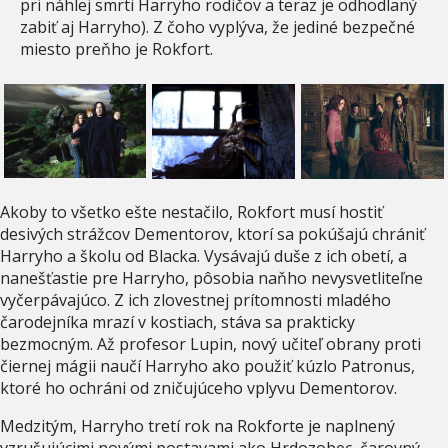
pri náhlej smrti Harryho rodičov a teraz je odhodlaný
zabiť aj Harryho). Z čoho vyplýva, že jediné bezpečné
miesto preňho je Rokfort.
Akoby to všetko ešte nestačilo, Rokfort musí hostiť
desivých strážcov Dementorov, ktorí sa pokúšajú chrániť
Harryho a školu od Blacka. Vysávajú duše z ich obetí, a
nanešťastie pre Harryho, pôsobia naňho nevysvetliteľne
vyčerpávajúco. Z ich zlovestnej prítomnosti mladého
čarodejníka mrazí v kostiach, stáva sa prakticky
bezmocným. Až profesor Lupin, nový učiteľ obrany proti
čiernej mágii naučí Harryho ako použiť kúzlo Patronus,
ktoré ho ochráni od zničujúceho vplyvu Dementorov.
Medzitým, Harryho tretí rok na Rokforte je naplnený
vzrušujúcimi novými postavami ako Hrdozobec, čarovný