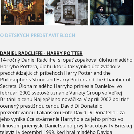
O DETSKÝCH PREDSTAVITEĽOCH
DANIEL RADCLIFFE - HARRY POTTER
14-ročný Daniel Radcliffe si opäť zopakoval úlohu mladého
Harryho Pottera, úlohu ktorú tak vynikajúco zvládol v
predchádzajúcich príbehoch Harry Potter and the
Philosopher's Stone and Harry Potter and the Chamber of
Secrets. Úloha mladého Harryho priniesla Danielovi vo
februári 2002 svetové uznanie Variety Group vo Veľkej
Británii a cenu Najlepšieho nováčika. V apríli 2002 bol tiež
ocenený prestížnou cenou David Di Donatello
prezentovanou Talianskou Ente David Di Donatello - za
jeho vynikajúce stvárnenie Harryho a za jeho prínos vo
filmovom priemysle.Daniel sa po prvý krát objavil v Britskej
televízii v decembri 1999, keď hral mladého Davida