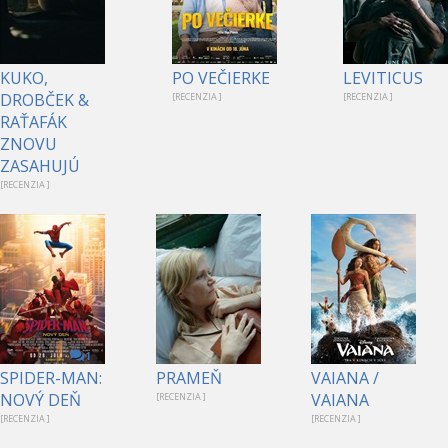
KUKO,
PO VEČIERKE
LEVITICUS
DROBČEK &
[RECENZIA ]
[RECENZIA ]
RAŤAFÁK
ZNOVU
ZASAHUJÚ
[RECENZIA ]
1
SPIDER-MAN:
PRAMEŇ
VAIANA /
NOVÝ DEŇ
VAIANA
[RECENZIA ]
[RECENZIA ]
[RECENZIA ]