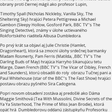
obrany proti čiernej mágii ako profesor Lupin,
Timothy Spall (Nicholas Nickleby, Vanilla Sky, The
Sheltering Sky) hrajúci Petera Pettigrewa a Michael
Gambon (Sleepy Hollow, Gosford Park, BBC TV''s The
Singing Detective), známy v úlohe uctievaného
Rokfortského riaditeľa Albusa Dumbledora.
Po prvý krát sa objaví aj Julie Christie (Hamlet,
Dragonheart), ktorá sa zmocní úlohy srdečnej barmanky
Madam Rosmerty, Pam Ferris (Matilda, ,BBC TV''s The
Darling Buds of May) hrajúca Harryho šikanujúcu tetu
Marge, Dawn French (BBC TV''s The Vicar of Dibley, French
and Saunders), ktorú obsadili do roly obrazu Tučnej pani a
Paul Whitehouse (star of the BBC''s The Fast Show) hrajúci
postavu obrazu pyšného Sira Cadogena.
Popri novom obsadení zostáva aj predošlé ako Dáma
Maggie Smithová (Tea With Mussolini, Divine Secrets of the
Ya Ya Sisterhood, The Prime of Miss Jean Brodie), ktorá
opäť hrá Dumbledorovu oddanú zástupkyňu Profesorku