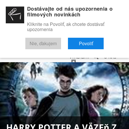
Dostávajte od nás upozornenia o
filmových novinkách
Kliknite na Povoliť, ak chcete dostávať
upozornenia
NOVINKY
RECENZIE
TRAILERY
FILMOVÁ DATABÁZA
Nie, ďakujem
Povoliť
VYHĽADAŤ
O NÁS
HARRY POTTER A VÄZEň Z