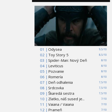
01 |
Odysea
9,5/10
02 |
Toy Story 5
8,5/10
03 |
Spider-Man: Nový Deň
8/10
04 |
Leviticus
8/10
05 |
Pozvanie
8/10
06 |
Romería
8/10
07 |
Deň odhalenia
7,5/10
08 |
Srdcovka
7,5/10
09 |
Škaredá sestra
7,5/10
10 |
Zlatko, náš sused je...
7/10
11 |
Vaiana / Vaiana
7/10
12 |
Prameň
7/10