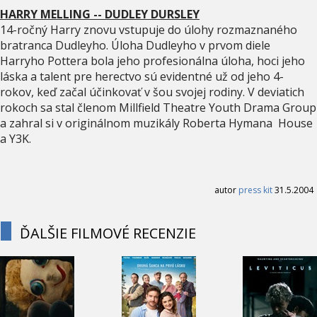
HARRY MELLING -- DUDLEY DURSLEY
14-ročný Harry znovu vstupuje do úlohy rozmaznaného
bratranca Dudleyho. Úloha Dudleyho v prvom diele
Harryho Pottera bola jeho profesionálna úloha, hoci jeho
láska a talent pre herectvo sú evidentné už od jeho 4-
rokov, keď začal účinkovať v šou svojej rodiny. V deviatich
rokoch sa stal členom Millfield Theatre Youth Drama Group
a zahral si v originálnom muzikály Roberta Hymana House
a Y3K.
autor
press kit
31.5.2004
ĎALŠIE FILMOVÉ RECENZIE