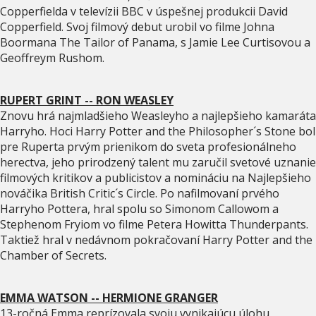
Copperfielda v televízii BBC v úspešnej produkcii David
Copperfield. Svoj filmový debut urobil vo filme Johna
Boormana The Tailor of Panama, s Jamie Lee Curtisovou a
Geoffreym Rushom.
RUPERT GRINT -- RON WEASLEY
Znovu hrá najmladšieho Weasleyho a najlepšieho kamaráta
Harryho. Hoci Harry Potter and the Philosopher´s Stone bol
pre Ruperta prvým prienikom do sveta profesionálneho
herectva, jeho prirodzený talent mu zaručil svetové uznanie
filmových kritikov a publicistov a nomináciu na Najlepšieho
nováčika British Critic´s Circle. Po nafilmovaní prvého
Harryho Pottera, hral spolu so Simonom Callowom a
Stephenom Fryiom vo filme Petera Howitta Thunderpants.
Taktiež hral v nedávnom pokračovaní Harry Potter and the
Chamber of Secrets.
EMMA WATSON -- HERMIONE GRANGER
13-ročná Emma reprízovala svoju vynikajúcu úlohu