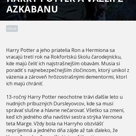
AZKABANU
článok
Harry Potter a jeho priatelia Ron a Hermiona sa
vracajú tretí rok na Rokfortskú školu čarodejnícku,
kde majú čeliť ich najstrašnejším obavám. Musia si
poradiť s najnebezpečnejším zločincom, ktorý unikol z
väzenia a zároveň hrôzostrašnými dementormi, ktorí
ich majú chrániť.
13-ročný Harry Potter neochotne trávi ďalšie leto u
nudných príbuzných Dursleyovcov, kde sa musí
správať slušne a hlavne nečarovať. Všetko sa zmení,
keď ich jedného dňa navštívi sestra strýka Vernona
teta Marge. Vždy bola na Harryho obzvlášť
nepríjemná a jedného dňa zájde až tak ďaleko, že