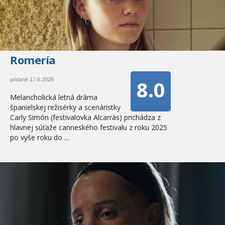
Romería
8.0
pridané 17.6.2026
Melancholická letná dráma
španielskej režisérky a scenáristky
Carly Simón (festivalovka Alcarràs) prichádza z
hlavnej súťaže canneského festivalu z roku 2025
po vyše roku do ...