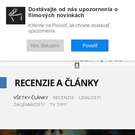
Dostávajte od nás upozornenia o
filmových novinkách
Kliknite na Povoliť, ak chcete dostávať
upozornenia
NOVINKY
RECENZIE
TRAILERY
FILMOVÁ DATABÁZA
Nie, ďakujem
Povoliť
VYHĽADAŤ
O NÁS
RECENZIE A ČLÁNKY
VŠETKY ČLÁNKY
RECENZIE
UDALOSTI
ZAUJÍMAVOSTI
TV TIPY