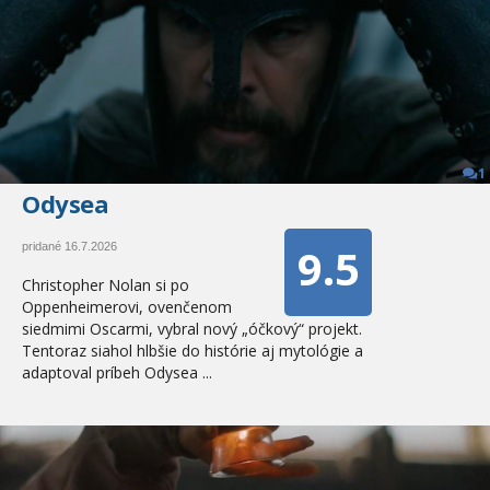
1
Odysea
9.5
pridané 16.7.2026
Christopher Nolan si po
Oppenheimerovi, ovenčenom
siedmimi Oscarmi, vybral nový „óčkový“ projekt.
Tentoraz siahol hlbšie do histórie aj mytológie a
adaptoval príbeh Odysea ...