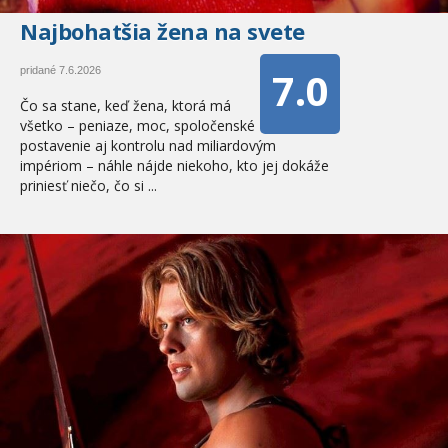
Najbohatšia žena na svete
7.0
pridané 7.6.2026
Čo sa stane, keď žena, ktorá má
všetko – peniaze, moc, spoločenské
postavenie aj kontrolu nad miliardovým
impériom – náhle nájde niekoho, kto jej dokáže
priniesť niečo, čo si ...