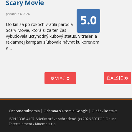
Scary Movie
5.0
pridané 7.6.2026
Do kín sa po rokoch vrátila paródia
Scary Movie, ktorá si za ten čas
vybudovala úctyhodný kultový status. V traileri a
reklamnej kampani sľubovala návrat ku koreňom
a ...
ĎALŠIE
VIAC
Ochrana súkromia
|
Ochrana súkromia Google
|
O nás / kontakt
ISSN 1336-4197. Všetky práva vyhradené. (c) 2026 SECTOR Online
Entertainment / Kinema s.r.o.