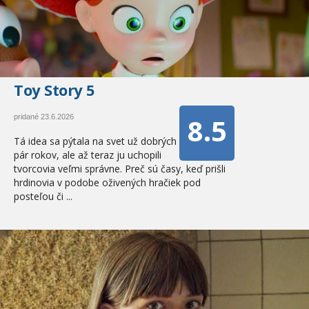
Toy Story 5
8.5
pridané 23.6.2026
Tá idea sa pýtala na svet už dobrých
pár rokov, ale až teraz ju uchopili
tvorcovia veľmi správne. Preč sú časy, keď prišli
hrdinovia v podobe oživených hračiek pod
posteľou či ...