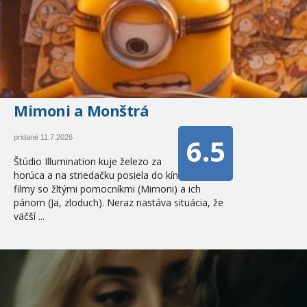
Mimoni a Monštrá
6.5
pridané 11.7.2026
Štúdio Illumination kuje železo za
horúca a na striedačku posiela do kín
filmy so žltými pomocníkmi (Mimoni) a ich
pánom (Ja, zloduch). Neraz nastáva situácia, že
väčší ...