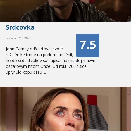
Srdcovka
7.5
pridané 12.6.2026
John Carney odštartoval svoje
režisérske turné na prelome milénií,
no do sŕdc divákov sa zapísal najmä dojímavým
oscarovým hitom Once. Od roku 2007 síce
uplynulo kopu času ...