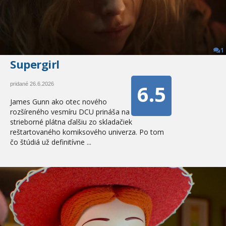
1
Supergirl
6.5
pridané 26.6.2026
James Gunn ako otec nového
rozšíreného vesmíru DCU prináša na
strieborné plátna ďalšiu zo skladačiek
reštartovaného komiksového univerza. Po tom
čo štúdiá už definitívne ...