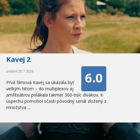
Kavej 2
6.0
pridané 25.7.2026
Prvá filmová Kavej sa ukázala byť
veľkým hitom – do multiplexov aj
amfiteátrov prilákala takmer 300-tisíc divákov. K
úspechu pomohol sčasti pôvodný seriál zložený z
množstva ...