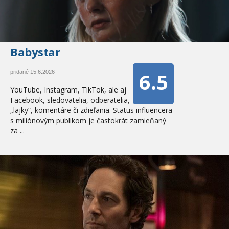
Babystar
6.5
pridané 15.6.2026
YouTube, Instagram, TikTok, ale aj
Facebook, sledovatelia, odberatelia,
„lajky“, komentáre či zdieľania. Status influencera
s miliónovým publikom je častokrát zamieňaný
za ...