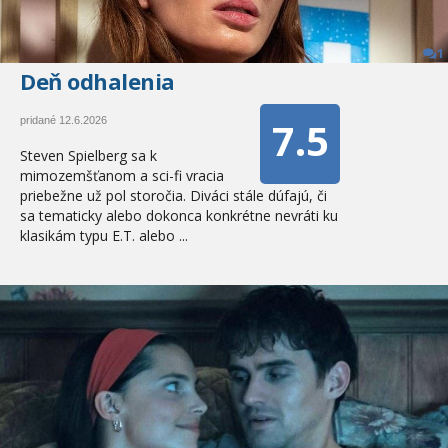
1
Deň odhalenia
7.5
pridané 12.6.2026
Steven Spielberg sa k
mimozemšťanom a sci-fi vracia
priebežne už pol storočia. Diváci stále dúfajú, či
sa tematicky alebo dokonca konkrétne nevráti ku
klasikám typu E.T. alebo ...