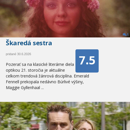
1
Škaredá sestra
7.5
pridané 30.6.2026
Pozerať sa na klasické literárne diela
optikou 21. storočia je aktuálne
celkom trendová žánrová disciplína. Emerald
Fennell prekopala nedávno Búrlivé výšiny,
Maggie Gyllenhaal ...