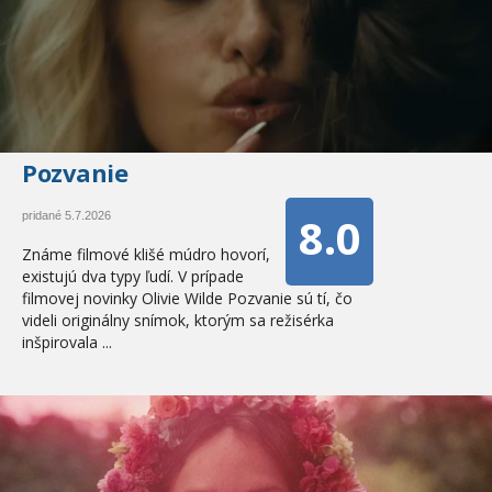
Pozvanie
8.0
pridané 5.7.2026
Známe filmové klišé múdro hovorí,
existujú dva typy ľudí. V prípade
filmovej novinky Olivie Wilde Pozvanie sú tí, čo
videli originálny snímok, ktorým sa režisérka
inšpirovala ...