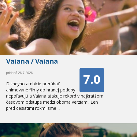
Vaiana / Vaiana
7.0
pridané 26.7.2026
Disneyho ambície prerábať
animované filmy do hranej podoby
nepoľavujú a Vaiana atakuje rekord v najkratšom
časovom odstupe medzi oboma verziami. Len
pred desiatimi rokmi sme ...