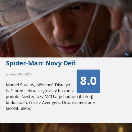
1
Spider-Man: Nový Deň
8.0
pridané 30.7.2026
Marvel Studios, bičované Disneym,
tlačí pred sebou sizyfovský balvan v
podobe šiestej fázy MCU a je hudbou (blízkej)
budúcnosti, či sa z Avengers: Doomsday stane
kinohit, alebo ...