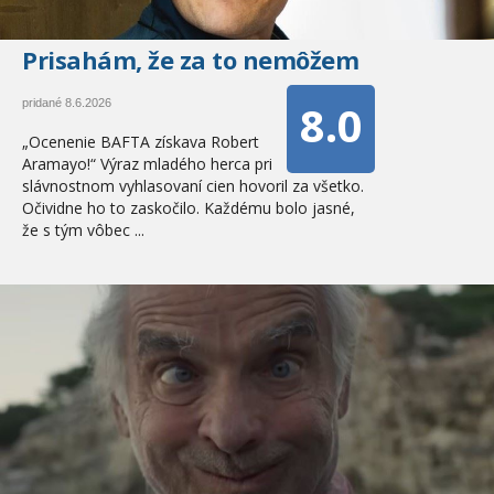
Prisahám, že za to nemôžem
8.0
pridané 8.6.2026
„Ocenenie BAFTA získava Robert
Aramayo!“ Výraz mladého herca pri
slávnostnom vyhlasovaní cien hovoril za všetko.
Očividne ho to zaskočilo. Každému bolo jasné,
že s tým vôbec ...