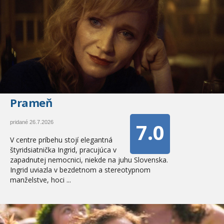
Prameň
7.0
pridané 26.7.2026
V centre príbehu stojí elegantná
štyridsiatnička Ingrid, pracujúca v
zapadnutej nemocnici, niekde na juhu Slovenska.
Ingrid uviazla v bezdetnom a stereotypnom
manželstve, hoci ...