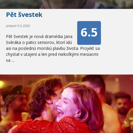
Pět švestek
6.5
pridané 8.6.2026
Pět švestek je nová dramédia Jana
Svěráka o pätici seniorov, ktorí idú
asi na poslednú morskú plavbu života. Projekt sa
chystal v utajení a len pred niekoľkými mesiacmi
sa ...