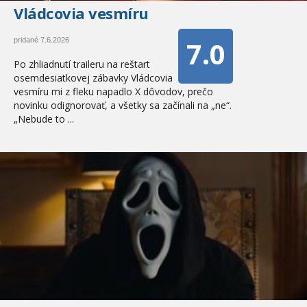
Vládcovia vesmíru
7.0
pridané 7.6.2026
Po zhliadnutí traileru na reštart
osemdesiatkovej zábavky Vládcovia
vesmíru mi z fleku napadlo X dôvodov, prečo
novinku odignorovať, a všetky sa začínali na „ne“.
„Nebude to ...