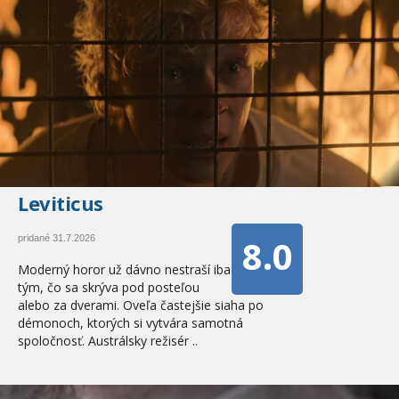
Leviticus
8.0
pridané 31.7.2026
Moderný horor už dávno nestraší iba
tým, čo sa skrýva pod posteľou
alebo za dverami. Oveľa častejšie siaha po
démonoch, ktorých si vytvára samotná
spoločnosť. Austrálsky režisér ..