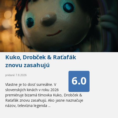
Kuko, Drobček & Raťafák
znovu zasahujú
6.0
pridané 7.8.2026
Vlastne je to dosť surreálne. V
slovenských kinách v roku 2026
premiéruje bizarná tímovka Kuko, Drobček &
Raťafák znovu zasahujú. Ako jasne naznačuje
názov, televízna legenda ...