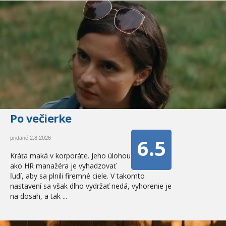
Po večierke
6.5
pridané 2.8.2026
Kráťa maká v korporáte. Jeho úlohou
ako HR manažéra je vyhadzovať
ľudí, aby sa plnili firemné ciele. V takomto
nastavení sa však dlho vydržať nedá, vyhorenie je
na dosah, a tak ...