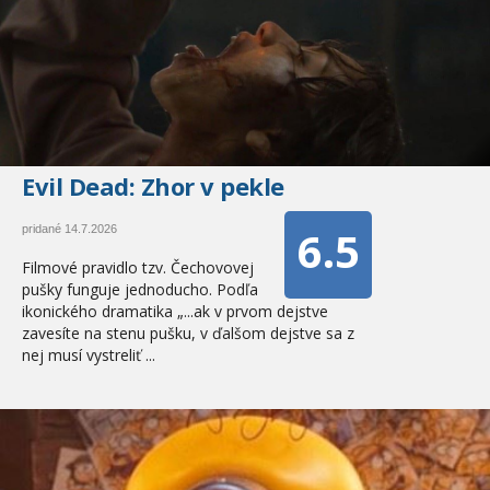
Evil Dead: Zhor v pekle
6.5
pridané 14.7.2026
Filmové pravidlo tzv. Čechovovej
pušky funguje jednoducho. Podľa
ikonického dramatika „...ak v prvom dejstve
zavesíte na stenu pušku, v ďalšom dejstve sa z
nej musí vystreliť ...