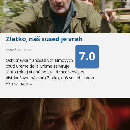
Zlatko, náš sused je vrah
7.0
pridané 28.6.2026
Ochutnávka francúzskych filmových
chutí Crème de la Crème servíruje
tento rok aj vtipnú poctu Hitchcockovi pod
distribučným názvom Zlatko, náš sused je vrah.
Ako sa nám ...