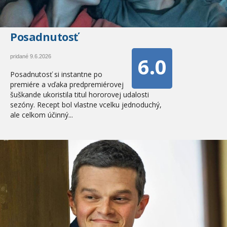
Posadnutosť
6.0
pridané 9.6.2026
Posadnutosť si instantne po
premiére a vďaka predpremiérovej
šuškande ukoristila titul hororovej udalosti
sezóny. Recept bol vlastne vcelku jednoduchý,
ale celkom účinný...