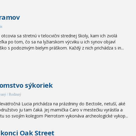
gramov
ia
a otcovia sa stretnú v telocvični strednej školy, kam ich zvolá
teľka po tom, čo sa na lyžiarskom výcviku u ich synov objaví
ško s podozrivým bielym práškom. Každý z nich prichádza s in...
omstvo sýkoriek
aný / Rodinný
eväťročná Lucia prichádza na prázdniny do Bectoile, netuší, aké
družstvo ju tam čaká. Jej mamička Caro v mestečku vyrástla a
 tu so svojím kolegom Pierrotom vykonáva archeologické vykop...
konci Oak Street