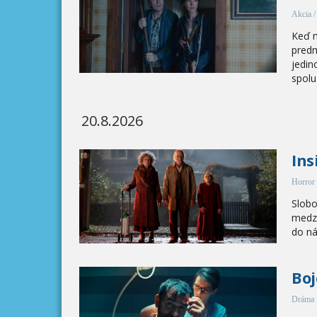
Akcia 
Keď m
predm
jedin
spolu.
20.8.2026
Ins
Horror 
Slobo
medzi
do ná
Boj
Dráma