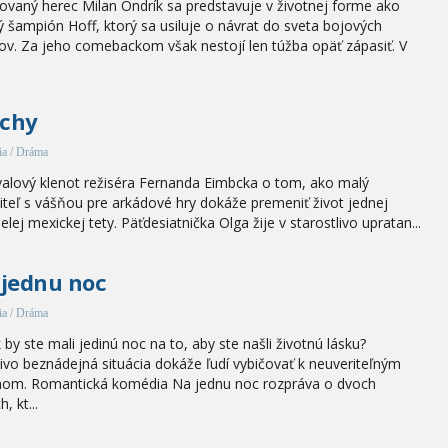
vaný herec Milan Ondrík sa predstavuje v životnej forme ako
ý šampión Hoff, ktorý sa usiluje o návrat do sveta bojových
ov. Za jeho comebackom však nestojí len túžba opäť zápasiť. V
chy
a / Dráma
valový klenot režiséra Fernanda Eimbcka o tom, ako malý
iteľ s vášňou pre arkádové hry dokáže premeniť život jednej
lej mexickej tety. Päťdesiatnička Olga žije v starostlivo upratan...
jednu noc
a / Dráma
 by ste mali jedinú noc na to, aby ste našli životnú lásku?
ivo beznádejná situácia dokáže ľudí vybičovať k neuveriteľným
nom. Romantická komédia Na jednu noc rozpráva o dvoch
, kt...