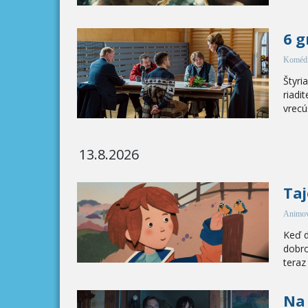
6 
Koméd
Štyri
riadi
vrecú
13.8.2026
Taj
Animov
Keď d
dobro
teraz
Na 