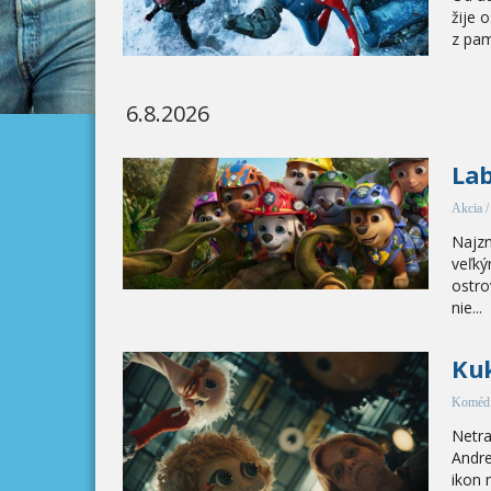
žije 
z pam
6.8.2026
Lab
Akcia 
Najzn
veľký
ostro
nie...
Kuk
Koméd
Netra
Andre
ikon 