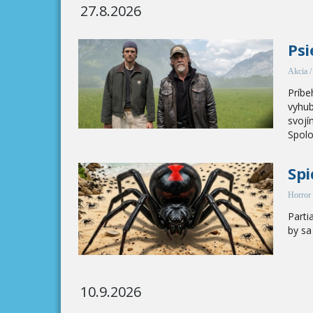
27.8.2026
Psi
Akcia / 
Príbe
vyhub
svoj
Spoloč
Spi
Horror
Parti
by sa
10.9.2026