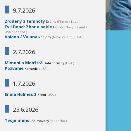
9.7.2026
Zrodený z temnoty
Dráma
(Fínsko / Litva )
Evil Dead: Zhor v pekle
Horror
(Nový Zéland /
USA / Kanada )
Vaiana / Vaiana
Rodinný
(Nový Zéland / USA )
2.7.2026
Mimoni a Monštrá
Dobrodružný
(USA )
Pozvanie
Komédia
(USA )
1.7.2026
Enola Holmes 3
Krimi
(USA )
25.6.2026
Tvoje meno.
Animovaný
(Japonsko )