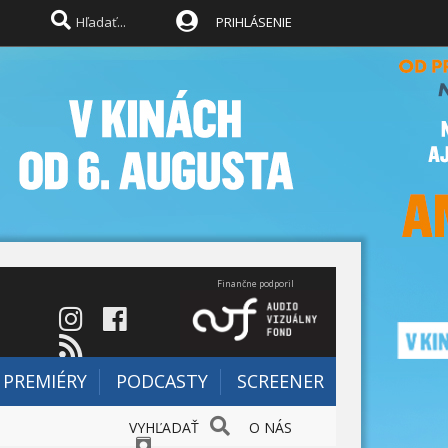
PRIHLÁSENIE
Finančne podporil
PREMIÉRY
PODCASTY
SCREENER
VYHĽADAŤ
O NÁS