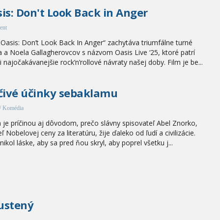
is: Don't Look Back in Anger
ent
„Oasis: Don’t Look Back In Anger“ zachytáva triumfálne turné
 a Noela Gallagherovcov s názvom Oasis Live ‘25, ktoré patrí
 najočakávanejšie rock’n’rollové návraty našej doby. Film je be...
čivé účinky sebaklamu
/ Komédia
 je príčinou aj dôvodom, prečo slávny spisovateľ Abel Znorko,
eľ Nobelovej ceny za literatúru, žije ďaleko od ľudí a civilizácie.
nikol láske, aby sa pred ňou skryl, aby poprel všetku j...
ustený