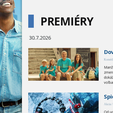
PREMIÉRY
30.7.2026
Dov
Komédi
Manže
zmeni
dokáž
voľba.
Spi
Akcia 
Od ud