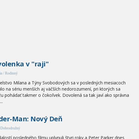
olenka v "raji"
a / Rodinný
lstvo Milana a Týny Svobodových sa v posledných mesiacoch
lo na sériu menších aj väčších nedorozumení, pri ktorých sa
u pohádať takmer o čokoľvek. Dovolená sa tak javí ako správna
..
der-Man: Nový Deň
/ Dobrodružný
alostí posledného filmu uplynuli štyri roky a Peter Parker dnes