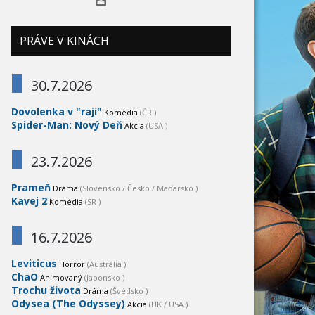
PRÁVE V KINÁCH
30.7.2026
Dovolenka v "raji"
Komédia
(ČR )
Spider-Man: Nový Deň
Akcia
(USA )
23.7.2026
Prameň
Dráma
(Slovensko / Česko / Maďarsko )
Kavej 2
Komédia
(SR )
16.7.2026
Leviticus
Horror
(Austrália )
ChaO
Animovaný
(Japonsko )
Trochu života
Dráma
(Švédsko )
Odysea (The Odyssey)
Akcia
(UK / USA )