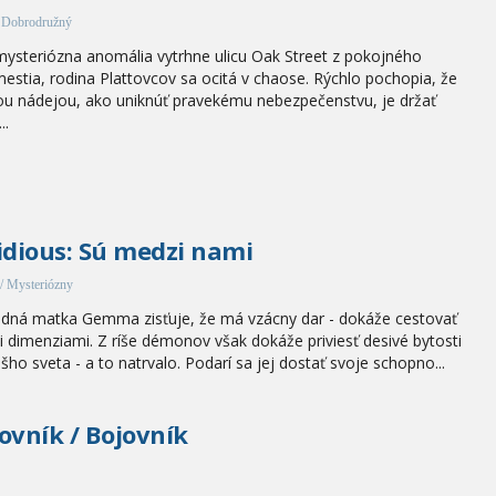
/ Dobrodružný
ysteriózna anomália vytrhne ulicu Oak Street z pokojného
estia, rodina Plattovcov sa ocitá v chaose. Rýchlo pochopia, že
ou nádejou, ako uniknúť pravekému nebezpečenstvu, je držať
..
idious: Sú medzi nami
/ Mysteriózny
dná matka Gemma zisťuje, že má vzácny dar - dokáže cestovať
 dimenziami. Z ríše démonov však dokáže priviesť desivé bytosti
šho sveta - a to natrvalo. Podarí sa jej dostať svoje schopno...
ovník / Bojovník