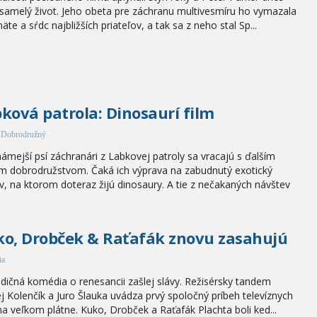
osamelý život. Jeho obeta pre záchranu multivesmíru ho vymazala
äte a sŕdc najbližších priateľov, a tak sa z neho stal Sp...
ková patrola: Dinosaurí film
/ Dobrodružný
ámejší psí záchranári z Labkovej patroly sa vracajú s ďalším
m dobrodružstvom. Čaká ich výprava na zabudnutý exotický
v, na ktorom doteraz žijú dinosaury. A tie z nečakaných návštev
o, Drobček & Raťafák znovu zasahujú
ia
dičná komédia o renesancii zašlej slávy. Režisérsky tandem
j Kolenčík a Juro Šlauka uvádza prvý spoločný príbeh televíznych
na veľkom plátne. Kuko, Drobček a Raťafák Plachta boli ked...