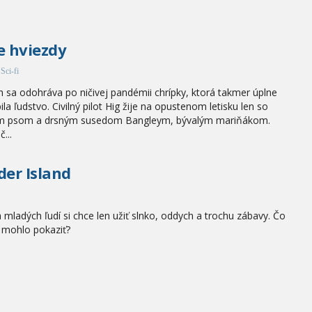
e hviezdy
Sci-fi
h sa odohráva po ničivej pandémii chrípky, ktorá takmer úplne
ila ľudstvo. Civilný pilot Hig žije na opustenom letisku len so
ím psom a drsným susedom Bangleym, bývalým mariňákom.
...
der Island
a mladých ľudí si chce len užiť slnko, oddych a trochu zábavy. Čo
 mohlo pokaziť?