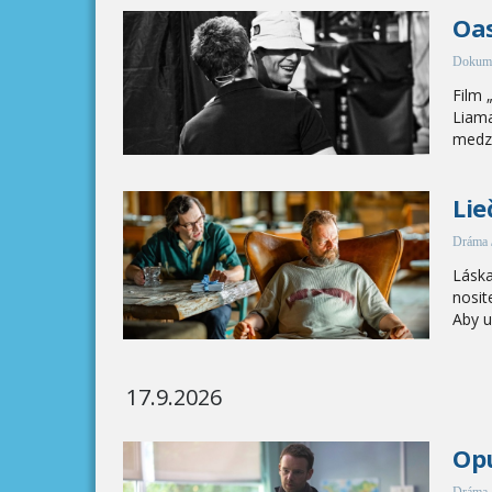
Oas
Dokum
Film 
Liama
medzi
Lie
Dráma 
Láska
nosit
Aby u
17.9.2026
Op