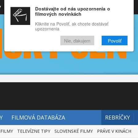
y
Rozprávky
Funny
Docu
Dostávajte od nás upozornenia o
filmových novinkách
RECENZIE
VIDEÁ
FILMY
Kliknite na Povoliť, ak chcete dostávať
upozornenia
Nie, ďakujem
Povoliť
Y
FILMOVÁ DATABÁZA
REBRÍČKY
 FILMY
TELEVÍZNE TIPY
SLOVENSKÉ FILMY
PRÁVE V KINÁCH