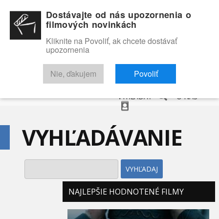
Dostávajte od nás upozornenia o
filmových novinkách
Kliknite na Povoliť, ak chcete dostávať
upozornenia
NOVINKY
RECENZIE
TRAILERY
FILMOVÁ DATABÁZA
Nie, ďakujem
Povoliť
VYHĽADAŤ
O NÁS
VYHĽADÁVANIE
VYHĽADAJ
NAJLEPŠIE HODNOTENÉ FILMY