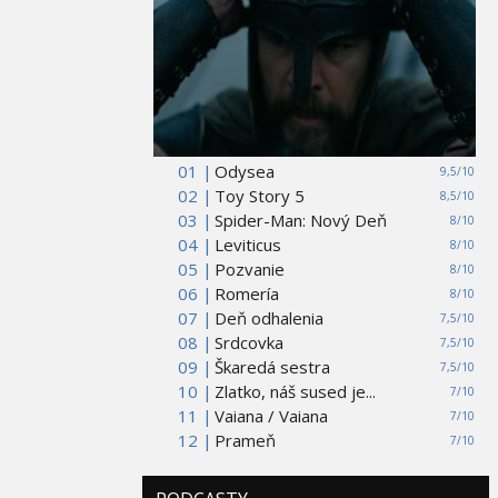
01 |
Odysea
9,5/10
02 |
Toy Story 5
8,5/10
03 |
Spider-Man: Nový Deň
8/10
04 |
Leviticus
8/10
05 |
Pozvanie
8/10
06 |
Romería
8/10
07 |
Deň odhalenia
7,5/10
08 |
Srdcovka
7,5/10
09 |
Škaredá sestra
7,5/10
10 |
Zlatko, náš sused je...
7/10
11 |
Vaiana / Vaiana
7/10
12 |
Prameň
7/10