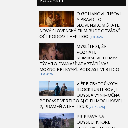
PODCASTY
O GOLIANOVI, TISOVI
A PRAVDE O
SLOVENSKOM ŠTÁTE.
NOVÝ SLOVENSKÝ FILM BUDE OTVÁRAŤ
OČI. PODCAST VERTIGO
[8.8 2026]
MYSLÍTE SI, ŽE
POZNÁTE
KOMIKSOVÉ FILMY?
TÝCHTO DVANÁSŤ ADAPTÁCIÍ VÁS
MOŽNO PREKVAPÍ. PODCAST VERTIGO
[1.8 2026]
V ÉRE ZBYTOČNÝCH
BLOCKBUSTEROV JE
ODYSEA VÝNIMOČNÁ.
PODCAST VERTIGO AJ O FILMOCH KAVEJ
2, PRAMEŇ A LEVITICUS
[26.7 2026]
PRÍPRAVA NA
ODYSEU: KTORÉ
FILMY BY STE MALI