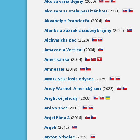
Ako sa varia dejiny
(2009)
Ako som sa stala partizánkou
(2021)
Akvabely z Prandorfa
(2024)
Alenka a zázrak z cudzej krajiny
(2025)
Alchymická pec
(2020)
Amazonia Vertical
(2004)
Amerikánka
(2024)
Amnestie
(2019)
AMOOSED: losia odysea
(2025)
Andy Warhol: Americký sen
(2023)
Anglické jahody
(2008)
Ani vo sne!
(2016)
Anjel Pána 2
(2016)
Anjeli
(2012)
Anton Srholec
(2015)