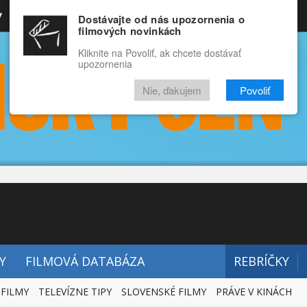
y
Rozprávky
Funny
Docu
Dostávajte od nás upozornenia o
filmových novinkách
RECENZIE
VIDEÁ
FILMY
Kliknite na Povoliť, ak chcete dostávať
upozornenia
Nie, ďakujem
Povoliť
Y
FILMOVÁ DATABÁZA
REBRÍČKY
 FILMY
TELEVÍZNE TIPY
SLOVENSKÉ FILMY
PRÁVE V KINÁCH