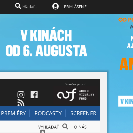
PRIHLÁSENIE
Finančne podporil
PREMIÉRY
PODCASTY
SCREENER
VYHĽADAŤ
O NÁS