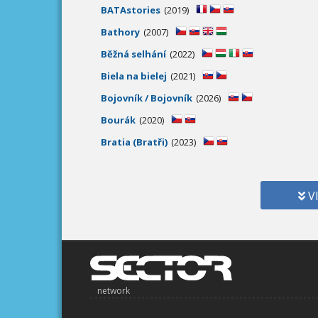
BATAstories
(2019)
Bathory
(2007)
Běžná selhání
(2022)
Biela na bielej
(2021)
Bojovník / Bojovník
(2026)
Bourák
(2020)
Bratia (Bratři)
(2023)
V
network