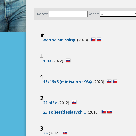
Názov:
Žáner:
#
#annaismissing
(2023)
±
± 90
(2022)
1
15x15x5 (minisalon 1984)
(2023)
2
22 hláv
(2012)
25 zo šesťdesiatych...
(2010)
3
38
(2014)