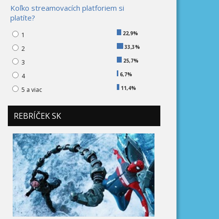
Koľko streamovacích platforiem si
platíte?
22,9%
1
33,3%
2
25,7%
3
6,7%
4
11,4%
5 a viac
REBRÍČEK SK