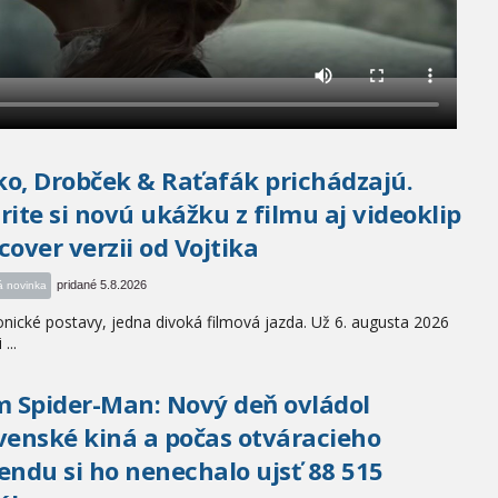
o, Drobček & Raťafák prichádzajú.
rite si novú ukážku z filmu aj videoklip
cover verzii od Vojtika
pridané 5.8.2026
á novinka
konické postavy, jedna divoká filmová jazda. Už 6. augusta 2026
...
m Spider-Man: Nový deň ovládol
venské kiná a počas otváracieho
endu si ho nenechalo ujsť 88 515