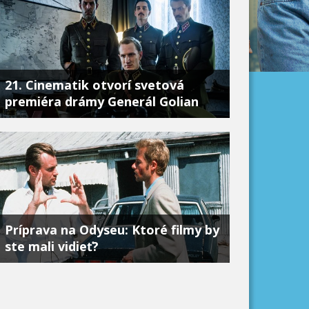
21. Cinematik otvorí svetová
premiéra drámy Generál Golian
...
Príprava na Odyseu: Ktoré filmy by
ste mali vidieť?
...