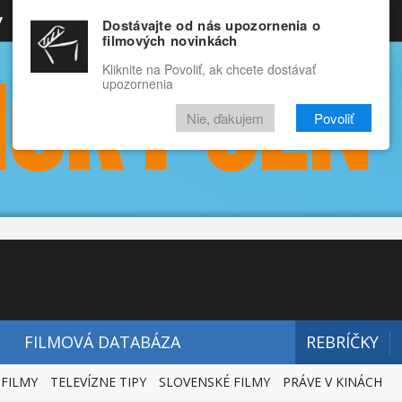
y
Rozprávky
Funny
Docu
Dostávajte od nás upozornenia o
filmových novinkách
RECENZIE
VIDEÁ
FILMY
Kliknite na Povoliť, ak chcete dostávať
upozornenia
Nie, ďakujem
Povoliť
FILMOVÁ DATABÁZA
REBRÍČKY
 FILMY
TELEVÍZNE TIPY
SLOVENSKÉ FILMY
PRÁVE V KINÁCH