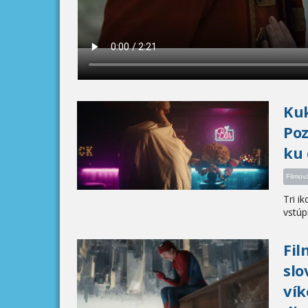
Kuk
Poz
ku 
Filmov
Tri i
vstúpi 
Fil
slo
vík