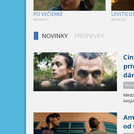
PO VEČIERKE
LEVITICU
[RECENZIA ]
[RECENZIA ]
NOVINKY
PRÍSPEVKY
Cin
pri
dán
Filmov
Medzi
svojo
Ame
od 