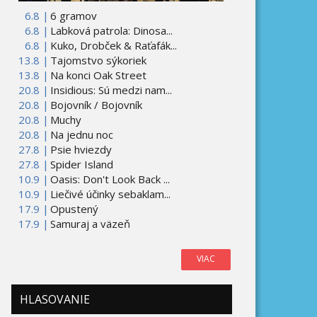
6.8 |
6 gramov
6.8 |
Labková patrola: Dinosa...
6.8 |
Kuko, Drobček & Raťafák...
13.8 |
Tajomstvo sýkoriek
13.8 |
Na konci Oak Street
20.8 |
Insidious: Sú medzi nam...
20.8 |
Bojovník / Bojovník
20.8 |
Muchy
20.8 |
Na jednu noc
27.8 |
Psie hviezdy
27.8 |
Spider Island
10.9 |
Oasis: Don't Look Back ...
10.9 |
Liečivé účinky sebaklam...
17.9 |
Opustený
17.9 |
Samuraj a väzeň
VIAC
HLASOVANIE