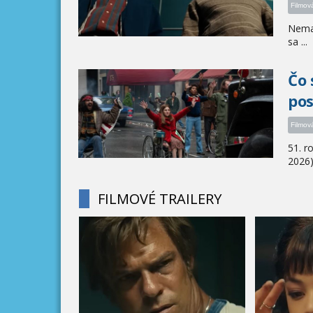
Filmov
Nemal
sa ...
Čo 
pos
Filmov
51. r
2026) 
FILMOVÉ TRAILERY