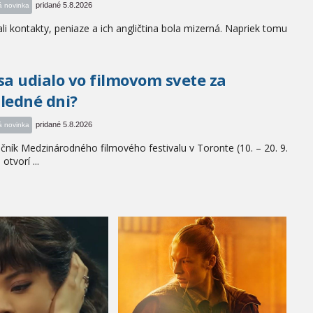
pridané 5.8.2026
á novinka
i kontakty, peniaze a ich angličtina bola mizerná. Napriek tomu
sa udialo vo filmovom svete za
ledné dni?
pridané 5.8.2026
á novinka
očník Medzinárodného filmového festivalu v Toronte (10. – 20. 9.
otvorí ...