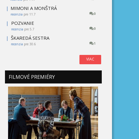
|
MIMONI A MONŠTRÁ
0
recenzia
pre 11.7
|
POZVANIE
0
recenzia
pre 5.7
|
ŠKAREDÁ SESTRA
1
recenzia
pre 30.6
VIAC
FILMOVÉ PREMIÉRY