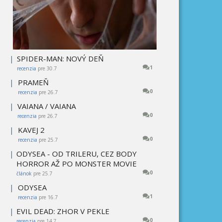
|
SPIDER-MAN: NOVÝ DEŇ
1
recenzia
pre 30.7
|
PRAMEŇ
0
recenzia
pre 26.7
|
VAIANA / VAIANA
0
recenzia
pre 26.7
|
KAVEJ 2
0
recenzia
pre 25.7
|
ODYSEA - OD TRILERU, CEZ BODY
HORROR AŽ PO MONSTER MOVIE
0
článok
pre 25.7
|
ODYSEA
1
recenzia
pre 16.7
|
EVIL DEAD: ZHOR V PEKLE
0
recenzia
pre 14.7