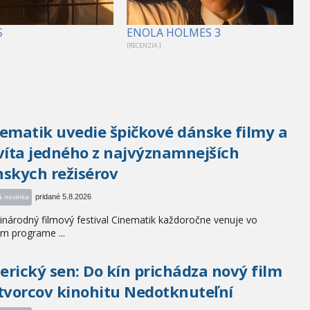
S
ENOLA HOLMES 3
[RECENZIA ]
ematik uvedie špičkové dánske filmy a
víta jedného z najvýznamnejších
skych režisérov
pridané 5.8.2026
á novinka
národný filmový festival Cinematik každoročne venuje vo
m programe ...
rický sen: Do kín prichádza nový film
tvorcov kinohitu Nedotknuteľní