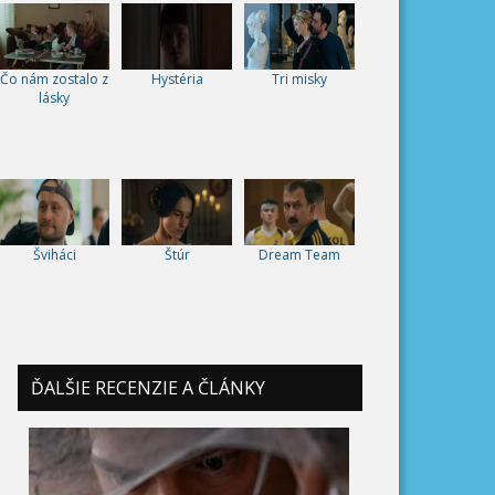
Čo nám zostalo z
Hystéria
Tri misky
lásky
Šviháci
Štúr
Dream Team
ĎALŠIE RECENZIE A ČLÁNKY