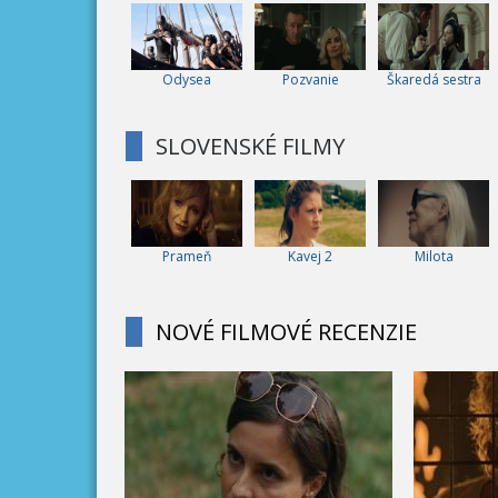
Odysea
Pozvanie
Škaredá sestra
SLOVENSKÉ FILMY
Prameň
Kavej 2
Milota
NOVÉ FILMOVÉ RECENZIE