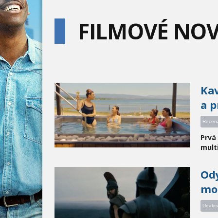
FILMOVÉ NO
Kav
a p
Recen
Prvá
multi
Ody
mo
Udalos