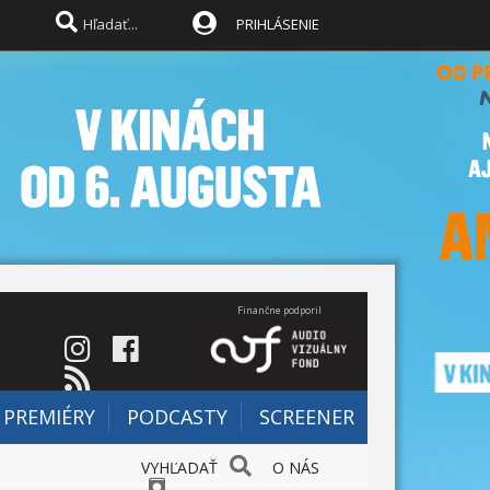
PRIHLÁSENIE
Finančne podporil
PREMIÉRY
PODCASTY
SCREENER
VYHĽADAŤ
O NÁS