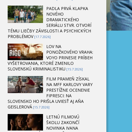
PADLA PRVÁ KLAPKA
NOVÉHO
DRAMATICKÉHO
SERIÁLU STVR. OTVORÍ
TÉMU LIEČBY ZÁVISLOSTI A PSYCHICKÝCH
PROBLÉMOV
[17.7 2026]
LOV NA
PONOŽKOVÉHO VRAHA:
VOYO PRINESIE PRÍBEH
VYŠETROVANIA, KTORÉ ZMENILO
SLOVENSKÚ KRIMINALISTIKU
[15.7 2026]
FILM PRAMEŇ ZÍSKAL
NA MFF KARLOVY VARY
PRESTÍŽNE OCENENIE
FIPRESCI: NA
SLOVENSKO HO PRIŠLA UVIESŤ AJ AŇA
GEISLEROVÁ
[15.7 2026]
LETNÚ FILMOVÚ
ŠKOLU ZAKONČÍ
NOVINKA IVANA