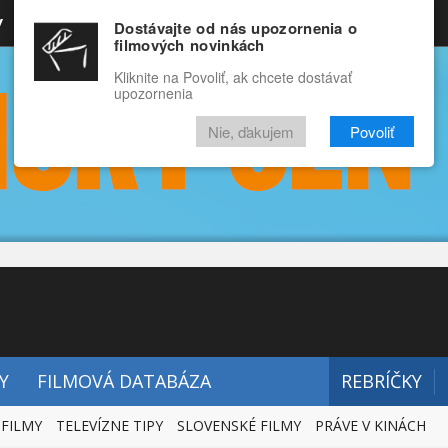
y
Rozprávky
Funny
Docu
Dostávajte od nás upozornenia o
filmových novinkách
RECENZIE
VIDEÁ
FILMY
Kliknite na Povoliť, ak chcete dostávať
upozornenia
Nie, ďakujem
Povoliť
Y
FILMOVÁ DATABÁZA
REBRÍČKY
 FILMY
TELEVÍZNE TIPY
SLOVENSKÉ FILMY
PRÁVE V KINÁCH