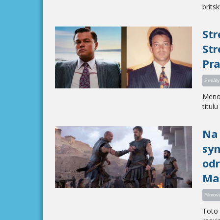
britsk
Str
Str
Pra
Seriály
Meno 
titulu
Na
sym
odr
Ma
Filmov
Toto 