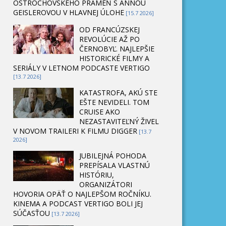
OSTROCHOVSKÉHO PRAMEŇ S ANNOU
GEISLEROVOU V HLAVNEJ ÚLOHE
[15.7 2026]
OD FRANCÚZSKEJ
REVOLÚCIE AŽ PO
ČERNOBYĽ. NAJLEPŠIE
HISTORICKÉ FILMY A
SERIÁLY V LETNOM PODCASTE VERTIGO
[13.7 2026]
KATASTROFA, AKÚ STE
EŠTE NEVIDELI. TOM
CRUISE AKO
NEZASTAVITEĽNÝ ŽIVEL
V NOVOM TRAILERI K FILMU DIGGER
[13.7
2026]
JUBILEJNÁ POHODA
PREPÍSALA VLASTNÚ
HISTÓRIU,
ORGANIZÁTORI
HOVORIA OPÄŤ O NAJLEPŠOM ROČNÍKU.
KINEMA A PODCAST VERTIGO BOLI JEJ
SÚČASŤOU
[13.7 2026]