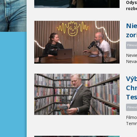
Odyse
rozbe
Nie
zor
Filmov
Nevie
Nevadí
Výb
Chr
Tes
Filmov
Filmo
Temné