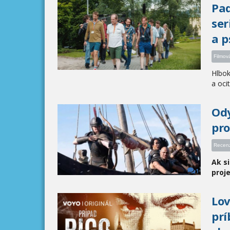
Pad
ser
a p
Filmov
Hlbok
a ocitl
Ody
pro
Recen
Ak s
proje
1
Lov
prí