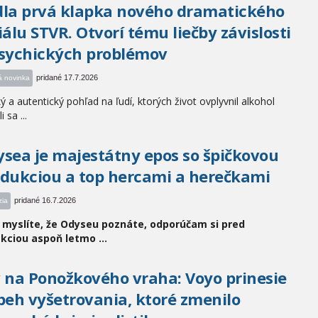
la prvá klapka nového dramatického
iálu STVR. Otvorí tému liečby závislosti
sychických problémov
pridané 17.7.2026
á novinka
ý a autentický pohľad na ľudí, ktorých život ovplyvnil alkohol
i sa ...
sea je majestátny epos so špičkovou
dukciou a top hercami a herečkami
pridané 16.7.2026
zia
i myslíte, že Odyseu poznáte, odporúčam si pred
kciou aspoň letmo ...
 na Ponožkového vraha: Voyo prinesie
beh vyšetrovania, ktoré zmenilo