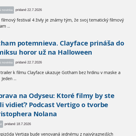
pridané 22.7.2026
á novinka
 filmový festival 4 živly je známy tým, že svoj tematický filmový
am ...
ham potemnieva. Clayface prináša do
iksu horor už na Halloween
pridané 22.7.2026
á novinka
trailer k filmu Clayface ukazuje Gotham bez hrdinu v maske a
. Jeden ...
prava na Odyseu: Ktoré filmy by ste
i vidieť? Podcast Vertigo o tvorbe
istophera Nolana
pridané 18.7.2026
st
epizóda Vertiga bude venovaná jednému z najvýraznejších