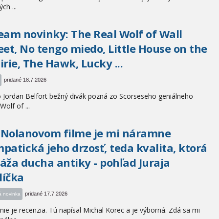
ých ...
eam novinky: The Real Wolf of Wall
eet, No tengo miedo, Little House on the
irie, The Hawk, Lucky ...
pridané 18.7.2026
Jordan Belfort bežný divák pozná zo Scorseseho geniálneho
 Wolf of ...
 Nolanovom filme je mi náramne
patická jeho drzosť, teda kvalita, ktorá
áža ducha antiky - pohľad Juraja
líčka
pridané 17.7.2026
á novinka
nie je recenzia. Tú napísal Michal Korec a je výborná. Zdá sa mi