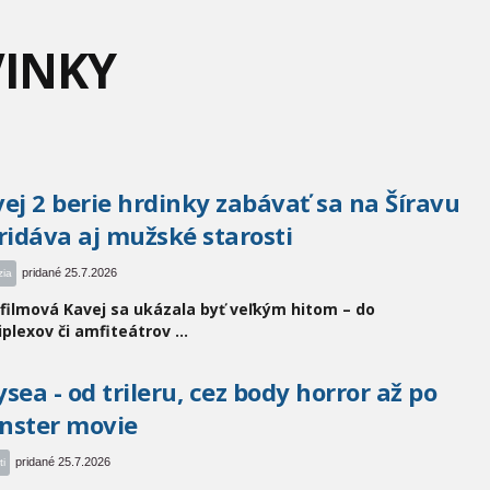
VINKY
ej 2 berie hrdinky zabávať sa na Šíravu
ridáva aj mužské starosti
pridané 25.7.2026
zia
 filmová Kavej sa ukázala byť veľkým hitom – do
plexov či amfiteátrov ...
sea - od trileru, cez body horror až po
nster movie
pridané 25.7.2026
ti