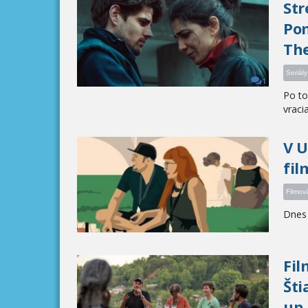
Str
Pom
The
Seriály
1
Po to
vracia 
V U
fil
Filmov
Dnes 
Fil
Šti
up