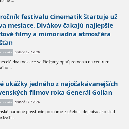
álne ...
 ročník festivalu Cinematik štartuje už
va mesiace. Divákov čakajú najlepšie
tové filmy a mimoriadna atmosféra
šťan
pridané 17.7.2026
á novinka
necelé dva mesiace sa Piešťany opäť premenia na centrum
ého ...
é ukážky jedného z najočakávanejších
venských filmov roka Generál Golian
pridané 17.7.2026
á novinka
nské národné povstanie poznáme z učebníc dejepisu ako sled
ických ...