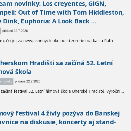
eam novinky: Los creyentes, GIGN,
peii: Out of Time with Tom Hiddleston,
 Dink, Euphoria: A Look Back ...
pridané 22.7.2026
m, čo jej za nevyjasnených okolností zomrie matka sa Ruth
...
herskom Hradišti sa začíná 52. Letní
mová škola
pridané 22.7.2026
á novinka
začíná festival 52. Letní filmová škola Uherské Hradiště. Výroční ...
mový festival 4 živly pozýva do Banskej
avnice na diskusie, koncerty aj stand-