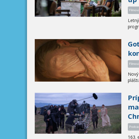
Filmov
Letný
progr
Got
kom
Filmov
Nový 
plášti
Prí
mal
Chr
Podca
163. 