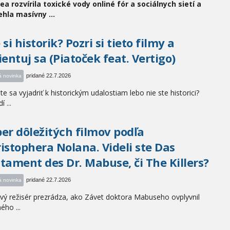
a rozvírila toxické vody onliné fór a sociálnych sietí a
hla masívny ...
 si historik? Pozri si tieto filmy a
ientuj sa (Piatoček feat. Vertigo)
pridané 22.7.2026
á novinka
te sa vyjadriť k historickým udalostiam lebo nie ste historici?
 ...
er dôležitých filmov podľa
istophera Nolana. Videli ste Das
tament des Dr. Mabuse, či The Killers?
pridané 22.7.2026
á novinka
vý režisér prezrádza, ako Závet doktora Mabuseho ovplyvnil
ho ...