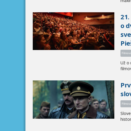
maxim
21.
o d
sve
Pie
Filmov
Už o 
filmov
Prv
slo
Filmov
Slove
histor