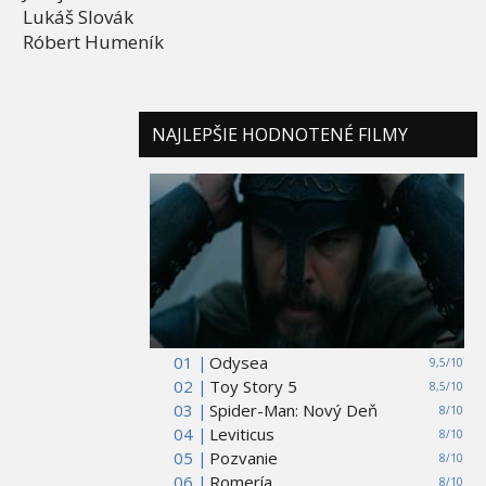
Lukáš Slovák
Róbert Humeník
NAJLEPŠIE HODNOTENÉ FILMY
01 |
Odysea
9,5/10
02 |
Toy Story 5
8,5/10
03 |
Spider-Man: Nový Deň
8/10
04 |
Leviticus
8/10
05 |
Pozvanie
8/10
06 |
Romería
8/10