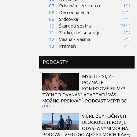
07 |
Prisahám, že za to n...
8/10
08 |
Deň odhalenia
7,5/10
09 |
Srdcovka
7,5/10
10 |
Škaredá sestra
7,5/10
11 |
Zlatko, náš sused je...
7/10
12 |
Vaiana / Vaiana
7/10
13 |
Prameň
7/10
PODCASTY
MYSLÍTE SI, ŽE
POZNÁTE
KOMIKSOVÉ FILMY?
TÝCHTO DVANÁSŤ ADAPTÁCIÍ VÁS
MOŽNO PREKVAPÍ. PODCAST VERTIGO
[1.8 2026]
V ÉRE ZBYTOČNÝCH
BLOCKBUSTEROV JE
ODYSEA VÝNIMOČNÁ.
PODCAST VERTIGO AJ O FILMOCH KAVEJ