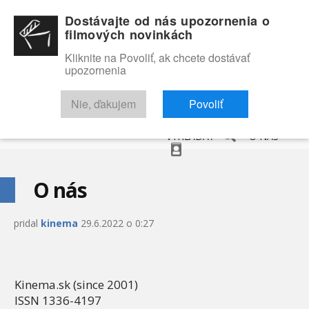
Dostávajte od nás upozornenia o
filmových novinkách
Kliknite na Povoliť, ak chcete dostávať
upozornenia
NOVINKY
RECENZIE
TRAILERY
FILMOVÁ DATABÁZA
Nie, ďakujem
Povoliť
VYHĽADAŤ
O NÁS
O nás
pridal
kinema
29.6.2022 o 0:27
Kinema.sk (since 2001)
ISSN 1336-4197