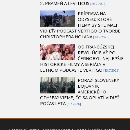
2, PRAMEŇ A LEVITICUS
[26.7 2026]
PRÍPRAVA NA
ODYSEU: KTORÉ
FILMY BY STE MALI
VIDIEŤ? PODCAST VERTIGO O TVORBE
CHRISTOPHERA NOLANA
[18.7 2026]
OD FRANCÚZSKEJ
REVOLÚCIE AŽ PO
ČERNOBYĽ. NAJLEPŠIE
HISTORICKÉ FILMY A SERIÁLY V
LETNOM PODCASTE VERTIGO
[13.7 2026]
PORAZÍ SLOVENSKÝ
BOJOVNÍK
AMERICKÉHO
ODYSEA? VIEME, ČO SA OPLATÍ VIDIEŤ
POČAS LETA
[5.7 2026]