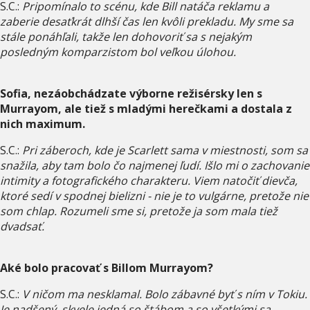
S.C.:
Pripomínalo to scénu, kde Bill natáča reklamu a
zaberie desaťkrát dlhší čas len kvôli prekladu. My sme sa
stále ponáhľali, takže len dohovoriť sa s nejakým
posledným komparzistom bol veľkou úlohou.
Sofia, nezáobchádzate výborne režisérsky len s
Murrayom, ale tiež s mladými herečkami a dostala z
nich maximum.
S.C.:
Pri záberoch, kde je Scarlett sama v miestnosti, som sa
snažila, aby tam bolo čo najmenej ľudí. Išlo mi o zachovanie
intimity a fotografického charakteru. Viem natočiť dievča,
ktoré sedí v spodnej bielizni - nie je to vulgárne, pretože nie
som chlap. Rozumeli sme si, pretože ja som mala tiež
dvadsať.
Aké bolo pracovať s Billom Murrayom?
S.C.:
V ničom ma nesklamal. Bolo zábavné byť s ním v Tokiu.
Je nadšený, skvele jedná so štábom a so všetkými sa