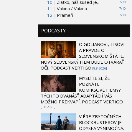
10 |
Zlatko, náš sused je...
7/10
11 |
Vaiana / Vaiana
7/10
12 |
Prameň
7/10
PODCASTY
O GOLIANOVI, TISOVI
A PRAVDE O
SLOVENSKOM ŠTÁTE.
NOVÝ SLOVENSKÝ FILM BUDE OTVÁRAŤ
OČI. PODCAST VERTIGO
[8.8 2026]
MYSLÍTE SI, ŽE
POZNÁTE
KOMIKSOVÉ FILMY?
TÝCHTO DVANÁSŤ ADAPTÁCIÍ VÁS
MOŽNO PREKVAPÍ. PODCAST VERTIGO
[1.8 2026]
V ÉRE ZBYTOČNÝCH
BLOCKBUSTEROV JE
ODYSEA VÝNIMOČNÁ.