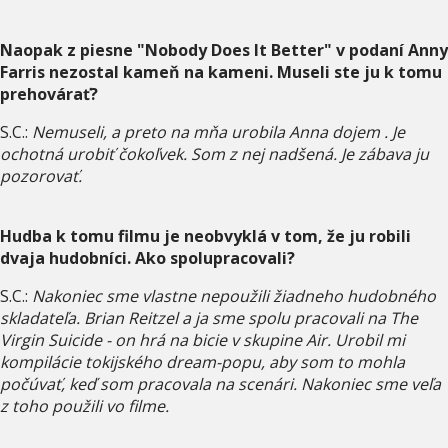
Naopak z piesne "Nobody Does It Better" v podaní Anny
Farris nezostal kameň na kameni. Museli ste ju k tomu
prehovárať?
S.C.:
Nemuseli, a preto na mňa urobila Anna dojem . Je
ochotná urobiť čokoľvek. Som z nej nadšená. Je zábava ju
pozorovať.
Hudba k tomu filmu je neobvyklá v tom, že ju robili
dvaja hudobníci. Ako spolupracovali?
S.C.:
Nakoniec sme vlastne nepoužili žiadneho hudobného
skladateľa. Brian Reitzel a ja sme spolu pracovali na The
Virgin Suicide - on hrá na bicie v skupine Air. Urobil mi
kompilácie tokijského dream-popu, aby som to mohla
počúvať, keď som pracovala na scenári. Nakoniec sme veľa
z toho použili vo filme.