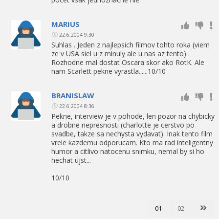
MARIUS
22.6.2004 9:30
Suhlas . Jeden z najlepsich filmov tohto roka (viem
ze v USA siel u z minuly ale u nas az tento) .
Rozhodne mal dostat Oscara skor ako RotK. Ale
nam Scarlett pekne vyrastla......10/10
BRANISLAW
22.6.2004 8:36
Pekne, interview je v pohode, len pozor na chybicky
a drobne nepresnosti (charlotte je cerstvo po
svadbe, takze sa nechysta vydavat). Inak tento film
vrele kazdemu odporucam. Kto ma rad inteligentny
humor a citlivo natocenu snimku, nemal by si ho
nechat ujst...
10/10
01
02