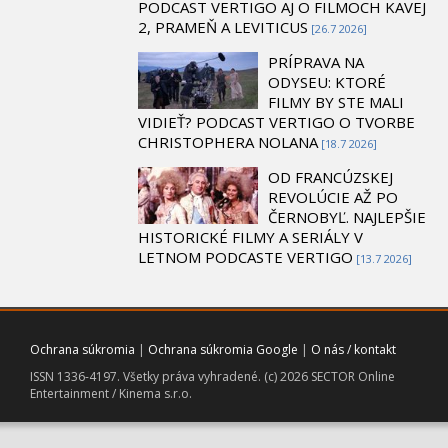
PODCAST VERTIGO AJ O FILMOCH KAVEJ
2, PRAMEŇ A LEVITICUS
[26.7 2026]
PRÍPRAVA NA
ODYSEU: KTORÉ
FILMY BY STE MALI
VIDIEŤ? PODCAST VERTIGO O TVORBE
CHRISTOPHERA NOLANA
[18.7 2026]
OD FRANCÚZSKEJ
REVOLÚCIE AŽ PO
ČERNOBYĽ. NAJLEPŠIE
HISTORICKÉ FILMY A SERIÁLY V
LETNOM PODCASTE VERTIGO
[13.7 2026]
Ochrana súkromia
|
Ochrana súkromia Google
|
O nás / kontakt
ISSN 1336-4197. Všetky práva vyhradené. (c) 2026 SECTOR Online
Entertainment / Kinema s.r.o.