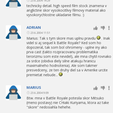
23.6.2004 14:29
technicky detail. high speed film stock znamena v
anglictine skor vysokocitlivy filmovy material ako
vysokorychlostne ukladanie filmu. :)
ADRIAN
23.6.2004 11:51
Marius: Tak s tym skore mas uplnu pravdu
. Inak
videl si aj sequel k Battle Royale? Ked som ho
dopozeral, tak som bol ohromeny - uplne iny ako
prva cast (takto rozpracovanu problematika
terorizmu som este nevidel), ale mna chytil rovnako
za srdce (obidva diely silne atakuju hranicu
maximalneho hodnotenia). Ale som takmer
presvedceny, ze ten druhy diel sa v Amerike urcite
premietat nebude...
MARIUS
23.6.2004 9:09
Btw. mna v Battle Royale potesila skor Mitsuko
(meno postavy) nie CHiaki Kuriyama, ktora az take
"skore" nedosiahla hehehe.