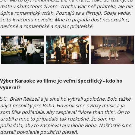
máte v skutočnom živote - trochu viac než priatelia, ale nie
úplne romantický vzťah. Poznajú sa a flirtujú. Obaja vedia,
že to k ničomu nevedie. Mne to pripadá dosť nesexuálne,
nevinné a romantické a naviac priateľské.
Výber Karaoke vo filme je veľmi špecifický - kdo ho
vyberal?
S.C.:
Brian Reitzell a ja sme ho vybrali spoločne. Bolo ťažké
nájsť pesničky pre Boba. Hovorili sme s Roxy music a ja
som Billa požiadala, aby zaspieval "More than this". On to
urobil a mne to pripadalo tak rozkošné, že som ho
požiadala, aby to zaspieval aj v úlohe Boba. Našťastie sme
dostali povolenie použiť tú pieseň.