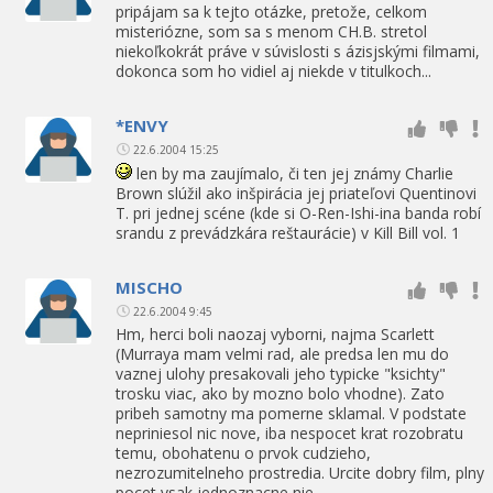
pripájam sa k tejto otázke, pretože, celkom
misteriózne, som sa s menom CH.B. stretol
niekoľkokrát práve v súvislosti s ázisjskými filmami,
dokonca som ho vidiel aj niekde v titulkoch...
*ENVY
22.6.2004 15:25
len by ma zaujímalo, či ten jej známy Charlie
Brown slúžil ako inšpirácia jej priateľovi Quentinovi
T. pri jednej scéne (kde si O-Ren-Ishi-ina banda robí
srandu z prevádzkára reštaurácie) v Kill Bill vol. 1
MISCHO
22.6.2004 9:45
Hm, herci boli naozaj vyborni, najma Scarlett
(Murraya mam velmi rad, ale predsa len mu do
vaznej ulohy presakovali jeho typicke "ksichty"
trosku viac, ako by mozno bolo vhodne). Zato
pribeh samotny ma pomerne sklamal. V podstate
nepriniesol nic nove, iba nespocet krat rozobratu
temu, obohatenu o prvok cudzieho,
nezrozumitelneho prostredia. Urcite dobry film, plny
pocet vsak jednoznacne nie.