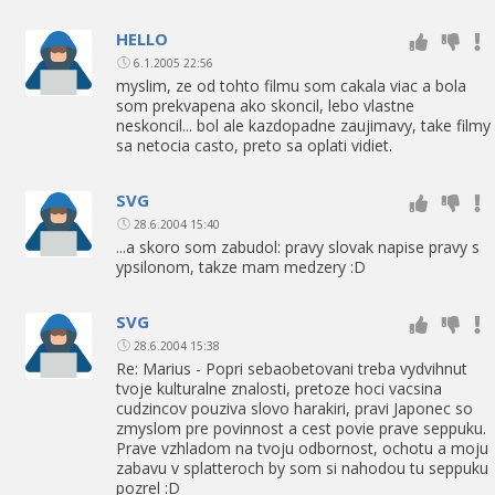
HELLO
6.1.2005 22:56
myslim, ze od tohto filmu som cakala viac a bola
som prekvapena ako skoncil, lebo vlastne
neskoncil... bol ale kazdopadne zaujimavy, take filmy
sa netocia casto, preto sa oplati vidiet.
SVG
28.6.2004 15:40
...a skoro som zabudol: pravy slovak napise pravy s
ypsilonom, takze mam medzery :D
SVG
28.6.2004 15:38
Re: Marius - Popri sebaobetovani treba vydvihnut
tvoje kulturalne znalosti, pretoze hoci vacsina
cudzincov pouziva slovo harakiri, pravi Japonec so
zmyslom pre povinnost a cest povie prave seppuku.
Prave vzhladom na tvoju odbornost, ochotu a moju
zabavu v splatteroch by som si nahodou tu seppuku
pozrel :D