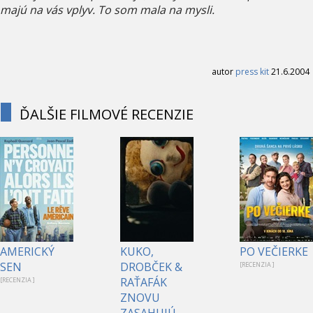
majú na vás vplyv. To som mala na mysli.
autor
press kit
21.6.2004
ĎALŠIE FILMOVÉ RECENZIE
AMERICKÝ
KUKO,
PO VEČIERKE
SEN
DROBČEK &
[RECENZIA ]
RAŤAFÁK
[RECENZIA ]
ZNOVU
ZASAHUJÚ