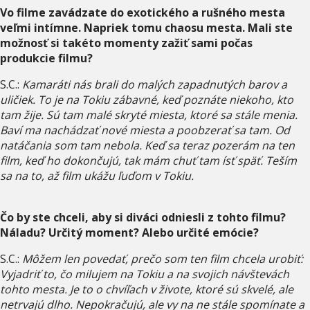
Vo filme zavádzate do exotického a rušného mesta
veľmi intímne. Napriek tomu chaosu mesta. Mali ste
možnosť si takéto momenty zažiť sami počas
produkcie filmu?
S.C.:
Kamaráti nás brali do malých zapadnutých barov a
uličiek. To je na Tokiu zábavné, keď poznáte niekoho, kto
tam žije. Sú tam malé skryté miesta, ktoré sa stále menia.
Baví ma nachádzať nové miesta a poobzerať sa tam. Od
natáčania som tam nebola. Keď sa teraz pozerám na ten
film, keď ho dokončujú, tak mám chuť tam ísť späť. Teším
sa na to, až film ukážu ľuďom v Tokiu.
Čo by ste chceli, aby si diváci odniesli z tohto filmu?
Náladu? Určitý moment? Alebo určité emócie?
S.C.:
Môžem len povedať, prečo som ten film chcela urobiť:
Vyjadriť to, čo milujem na Tokiu a na svojich návštevách
tohto mesta. Je to o chvíľach v živote, ktoré sú skvelé, ale
netrvajú dlho. Nepokračujú, ale vy na ne stále spomínate a