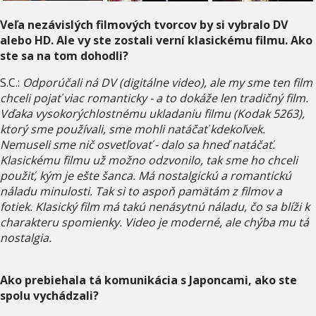
Veľa nezávislých filmových tvorcov by si vybralo DV
alebo HD. Ale vy ste zostali verní klasickému filmu. Ako
ste sa na tom dohodli?
S.C.:
Odporúčali ná DV (digitálne video), ale my sme ten film
chceli pojať viac romanticky - a to dokáže len tradičný film.
Vďaka vysokorýchlostnému ukladaniu filmu (Kodak 5263),
ktorý sme používali, sme mohli natáčať kdekoľvek.
Nemuseli sme nič osvetľovať - dalo sa hneď natáčať.
Klasickému filmu už možno odzvonilo, tak sme ho chceli
použiť, kým je ešte šanca. Má nostalgickú a romantickú
náladu minulosti. Tak si to aspoň pamätám z filmov a
fotiek. Klasický film má takú nenásytnú náladu, čo sa blíži k
charakteru spomienky. Video je moderné, ale chýba mu tá
nostalgia.
Ako prebiehala tá komunikácia s Japoncami, ako ste
spolu vychádzali?