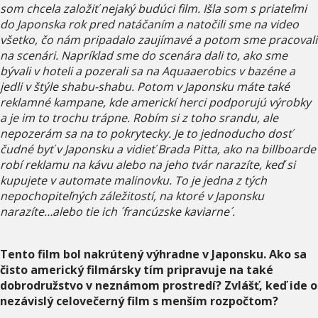
som chcela založiť nejaký budúci film. Išla som s priateľmi
do Japonska rok pred natáčaním a natočili sme na video
všetko, čo nám pripadalo zaujímavé a potom sme pracovali
na scenári. Napríklad sme do scenára dali to, ako sme
bývali v hoteli a pozerali sa na Aquaaerobics v bazéne a
jedli v štýle shabu-shabu. Potom v Japonsku máte také
reklamné kampane, kde americkí herci podporujú výrobky
a je im to trochu trápne. Robím si z toho srandu, ale
nepozerám sa na to pokrytecky. Je to jednoducho dosť
čudné byť v Japonsku a vidieť Brada Pitta, ako na billboarde
robí reklamu na kávu alebo na jeho tvár narazíte, keď si
kupujete v automate malinovku. To je jedna z tých
nepochopiteľných záležitostí, na ktoré v Japonsku
narazíte…alebo tie ich ´francúzske kaviarne´.
Tento film bol nakrútený výhradne v Japonsku. Ako sa
čisto americký filmársky tím pripravuje na také
dobrodružstvo v neznámom prostredí? Zvlášť, keď ide o
nezávislý celovečerný film s menším rozpočtom?