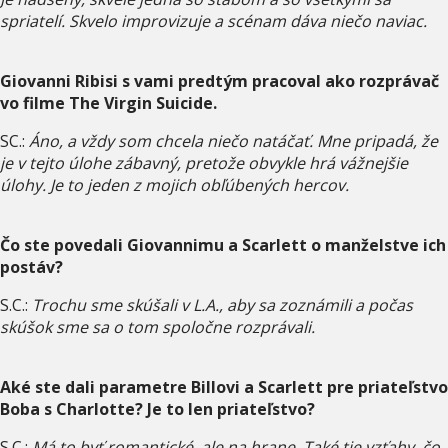
spriatelí. Skvelo improvizuje a scénam dáva niečo naviac.
Giovanni Ribisi s vami predtým pracoval ako rozprávač
vo filme The Virgin Suicide.
SC.:
Áno, a vždy som chcela niečo natáčať. Mne pripadá, že
je v tejto úlohe zábavný, pretože obvykle hrá vážnejšie
úlohy. Je to jeden z mojich obľúbených hercov.
Čo ste povedali Giovannimu a Scarlett o manželstve ich
postáv?
S.C.:
Trochu sme skúšali v L.A., aby sa zoznámili a počas
skúšok sme sa o tom spoločne rozprávali.
Aké ste dali parametre Billovi a Scarlett pre priateľstvo
Boba s Charlotte? Je to len priateľstvo?
S.C.:
Má to byť romantické, ale na hrane. Také tie vzťahy, čo