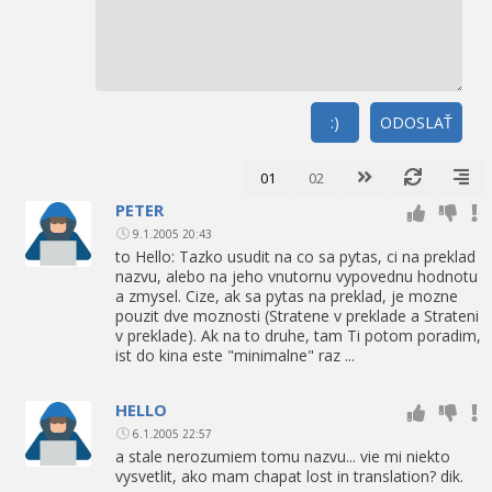
:)
ODOSLAŤ
01
02
PETER
9.1.2005 20:43
to Hello: Tazko usudit na co sa pytas, ci na preklad
nazvu, alebo na jeho vnutornu vypovednu hodnotu
a zmysel. Cize, ak sa pytas na preklad, je mozne
pouzit dve moznosti (Stratene v preklade a Strateni
v preklade). Ak na to druhe, tam Ti potom poradim,
ist do kina este "minimalne" raz ...
HELLO
6.1.2005 22:57
a stale nerozumiem tomu nazvu... vie mi niekto
vysvetlit, ako mam chapat lost in translation? dik.