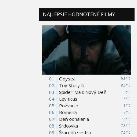
NAJLEPŠIE HODNOTENÉ FILMY
01 |
Odysea
9,5/10
02 |
Toy Story 5
8,5/10
03 |
Spider-Man: Nový Deň
8/10
04 |
Leviticus
8/10
05 |
Pozvanie
8/10
06 |
Romería
8/10
07 |
Deň odhalenia
7,5/10
08 |
Srdcovka
7,5/10
09 |
Škaredá sestra
7,5/10