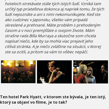
hoteloch stretávate stále tých istých ľudí. Vzniká tam
určitý typ priateľstva dokonca aj napriek tomu, že tých
ľudí nepoznáte a ani s nimi nekomunikujete. Keď ste
ako cudzinec v Japonsku, všetko vám pripadá
skreslené a prehnané. Máte problém s prehodeným
časom a v noci premýšľate o svojom živote. Mám
strašne rada Billa Murraya a skutočne som chcela
napísať niečo, kde by sa mohla viac prejaviť jeho
citlivá stránka. A je niečo zvláštne na situácii, v ktorej
ste sa ocitli, a pritom sa vám to vôbec nepáči.
Ten hotel Park Hyatt, v ktorom ste bývala, je ten istý,
ktorý sa objaví vo filme, je to tak?