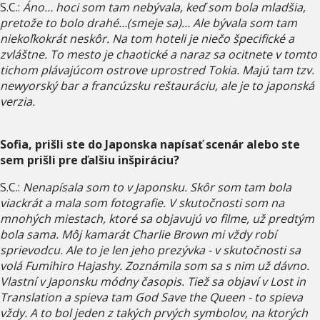
S.C.:
Áno… hoci som tam nebývala, keď som bola mladšia,
pretože to bolo drahé…(smeje sa)… Ale bývala som tam
niekoľkokrát neskôr. Na tom hoteli je niečo špecifické a
zvláštne. To mesto je chaotické a naraz sa ocitnete v tomto
tichom plávajúcom ostrove uprostred Tokia. Majú tam tzv.
newyorský bar a francúzsku reštauráciu, ale je to japonská
verzia.
Sofia, prišli ste do Japonska napísať scenár alebo ste
sem prišli pre ďalšiu inšpiráciu?
S.C.:
Nenapísala som to v Japonsku. Skôr som tam bola
viackrát a mala som fotografie. V skutočnosti som na
mnohých miestach, ktoré sa objavujú vo filme, už predtým
bola sama. Môj kamarát Charlie Brown mi vždy robí
sprievodcu. Ale to je len jeho prezývka - v skutočnosti sa
volá Fumihiro Hajashy. Zoznámila som sa s nim už dávno.
Vlastní v Japonsku módny časopis. Tiež sa objaví v Lost in
Translation a spieva tam God Save the Queen - to spieva
vždy. A to bol jeden z takých prvých symbolov, na ktorých