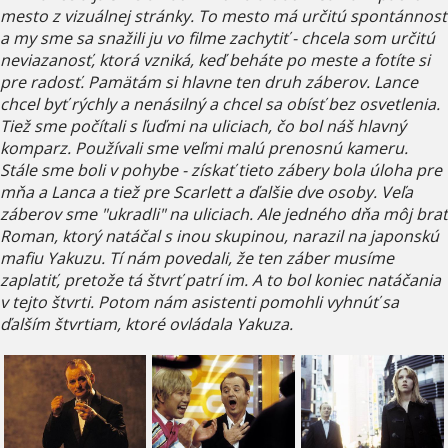
mesto z vizuálnej stránky. To mesto má určitú spontánnosť
a my sme sa snažili ju vo filme zachytiť - chcela som určitú
neviazanosť, ktorá vzniká, keď beháte po meste a fotíte si
pre radosť. Pamätám si hlavne ten druh záberov. Lance
chcel byť rýchly a nenásilný a chcel sa obísť bez osvetlenia.
Tiež sme počítali s ľuďmi na uliciach, čo bol náš hlavný
komparz. Používali sme veľmi malú prenosnú kameru.
Stále sme boli v pohybe - získať tieto zábery bola úloha pre
mňa a Lanca a tiež pre Scarlett a ďalšie dve osoby.
Veľa
záberov sme "ukradli" na uliciach. Ale jedného dňa môj brat
Roman, ktorý natáčal s inou skupinou, narazil na japonskú
mafiu Yakuzu. Tí nám povedali, že ten záber musíme
zaplatiť, pretože tá štvrť patrí im. A to bol koniec natáčania
v tejto štvrti. Potom nám asistenti pomohli vyhnúť sa
ďalším štvrtiam, ktoré ovládala Yakuza.