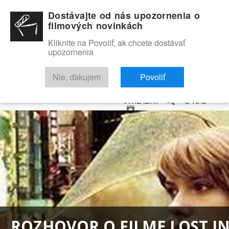
Dostávajte od nás upozornenia o
filmových novinkách
Kliknite na Povoliť, ak chcete dostávať
upozornenia
NOVINKY
RECENZIE
TRAILERY
FILMOVÁ DATABÁZA
Nie, ďakujem
Povoliť
VYHĽADAŤ
O NÁS
ROZHOVOR O FILME LOST I