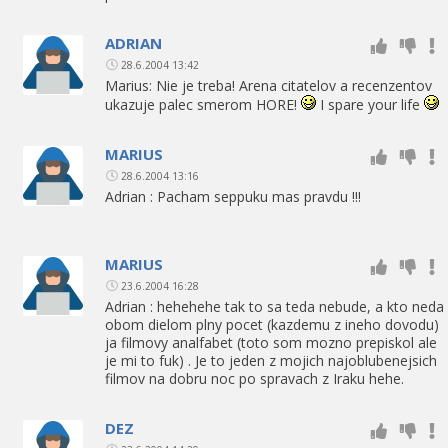
ADRIAN
28.6.2004 13:42
Marius: Nie je treba! Arena citatelov a recenzentov
ukazuje palec smerom HORE!
I spare your life
MARIUS
28.6.2004 13:16
Adrian : Pacham seppuku mas pravdu !!!
MARIUS
23.6.2004 16:28
Adrian : hehehehe tak to sa teda nebude, a kto neda
obom dielom plny pocet (kazdemu z ineho dovodu)
ja filmovy analfabet (toto som mozno prepiskol ale
je mi to fuk) . Je to jeden z mojich najoblubenejsich
filmov na dobru noc po spravach z Iraku hehe.
DEZ