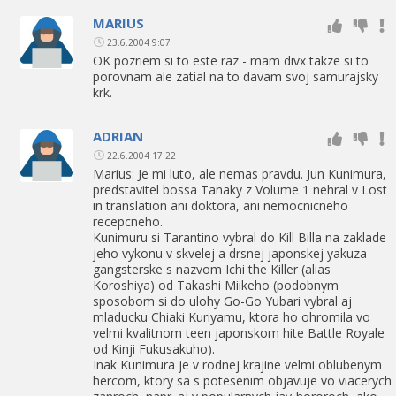
MARIUS
23.6.2004 9:07
OK pozriem si to este raz - mam divx takze si to
porovnam ale zatial na to davam svoj samurajsky
krk.
ADRIAN
22.6.2004 17:22
Marius: Je mi luto, ale nemas pravdu. Jun Kunimura,
predstavitel bossa Tanaky z Volume 1 nehral v Lost
in translation ani doktora, ani nemocnicneho
recepcneho.
Kunimuru si Tarantino vybral do Kill Billa na zaklade
jeho vykonu v skvelej a drsnej japonskej yakuza-
gangsterske s nazvom Ichi the Killer (alias
Koroshiya) od Takashi Miikeho (podobnym
sposobom si do ulohy Go-Go Yubari vybral aj
mladucku Chiaki Kuriyamu, ktora ho ohromila vo
velmi kvalitnom teen japonskom hite Battle Royale
od Kinji Fukusakuho).
Inak Kunimura je v rodnej krajine velmi oblubenym
hercom, ktory sa s potesenim objavuje vo viacerych