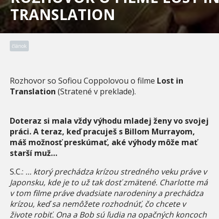
TRANSLATION
článok
Rozhovor so Sofiou Coppolovou o filme
Lost in
Translation
(Stratené v preklade).
Doteraz si mala vždy výhodu mladej ženy vo svojej
práci. A teraz, keď pracuješ s Billom Murrayom,
máš možnosť preskúmať, aké výhody môže mať
starší muž…
S.C.:
… ktorý prechádza krízou stredného veku práve v
Japonsku, kde je to už tak dosť zmätené. Charlotte má
v tom filme práve dvadsiate narodeniny a prechádza
krízou, keď sa nemôžete rozhodnúť, čo chcete v
živote robiť. Ona a Bob sú ľudia na opačných koncoch