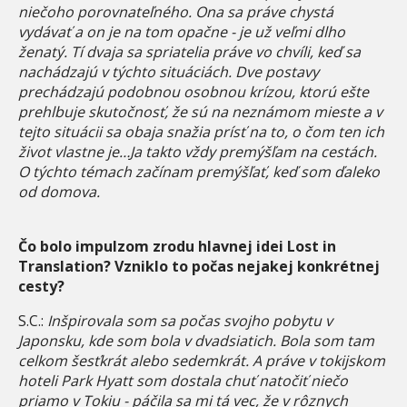
niečoho porovnateľného. Ona sa práve chystá
vydávať a on je na tom opačne - je už veľmi dlho
ženatý. Tí dvaja sa spriatelia práve vo chvíli, keď sa
nachádzajú v týchto situáciách. Dve postavy
prechádzajú podobnou osobnou krízou, ktorú ešte
prehlbuje skutočnosť, že sú na neznámom mieste a v
tejto situácii sa obaja snažia prísť na to, o čom ten ich
život vlastne je…Ja takto vždy premýšľam na cestách.
O týchto témach začínam premýšľať, keď som ďaleko
od domova.
Čo bolo impulzom zrodu hlavnej idei Lost in
Translation? Vzniklo to počas nejakej konkrétnej
cesty?
S.C.:
Inšpirovala som sa počas svojho pobytu v
Japonsku, kde som bola v dvadsiatich. Bola som tam
celkom šesťkrát alebo sedemkrát. A práve v tokijskom
hoteli Park Hyatt som dostala chuť natočiť niečo
priamo v Tokiu - páčila sa mi tá vec, že v rôznych