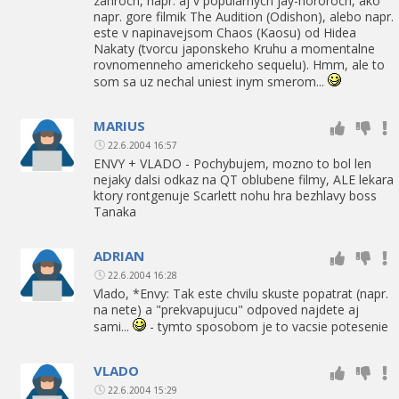
zanroch, napr. aj v popularnych jay-hororoch, ako
napr. gore filmik The Audition (Odishon), alebo napr.
este v napinavejsom Chaos (Kaosu) od Hidea
Nakaty (tvorcu japonskeho Kruhu a momentalne
rovnomenneho americkeho sequelu). Hmm, ale to
som sa uz nechal uniest inym smerom...
MARIUS
22.6.2004 16:57
ENVY + VLADO - Pochybujem, mozno to bol len
nejaky dalsi odkaz na QT oblubene filmy, ALE lekara
ktory rontgenuje Scarlett nohu hra bezhlavy boss
Tanaka
ADRIAN
22.6.2004 16:28
Vlado, *Envy: Tak este chvilu skuste popatrat (napr.
na nete) a "prekvapujucu" odpoved najdete aj
sami...
- tymto sposobom je to vacsie potesenie
VLADO
22.6.2004 15:29