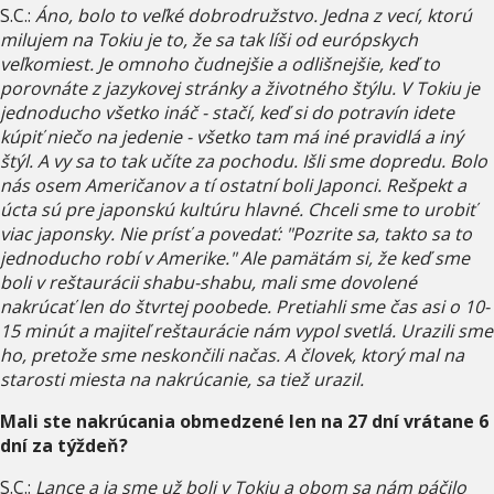
S.C.:
Áno, bolo to veľké dobrodružstvo. Jedna z vecí, ktorú
milujem na Tokiu je to, že sa tak líši od európskych
veľkomiest. Je omnoho čudnejšie a odlišnejšie, keď to
porovnáte z jazykovej stránky a životného štýlu. V Tokiu je
jednoducho všetko ináč - stačí, keď si do potravín idete
kúpiť niečo na jedenie - všetko tam má iné pravidlá a iný
štýl. A vy sa to tak učíte za pochodu. Išli sme dopredu. Bolo
nás osem Američanov a tí ostatní boli Japonci. Rešpekt a
úcta sú pre japonskú kultúru hlavné. Chceli sme to urobiť
viac japonsky. Nie prísť a povedať: "Pozrite sa, takto sa to
jednoducho robí v Amerike." Ale pamätám si, že keď sme
boli v reštaurácii shabu-shabu, mali sme dovolené
nakrúcať len do štvrtej poobede. Pretiahli sme čas asi o 10-
15 minút a majiteľ reštaurácie nám vypol svetlá. Urazili sme
ho, pretože sme neskončili načas. A človek, ktorý mal na
starosti miesta na nakrúcanie, sa tiež urazil.
Mali ste nakrúcania obmedzené len na 27 dní vrátane 6
dní za týždeň?
S.C.:
Lance a ja sme už boli v Tokiu a obom sa nám páčilo