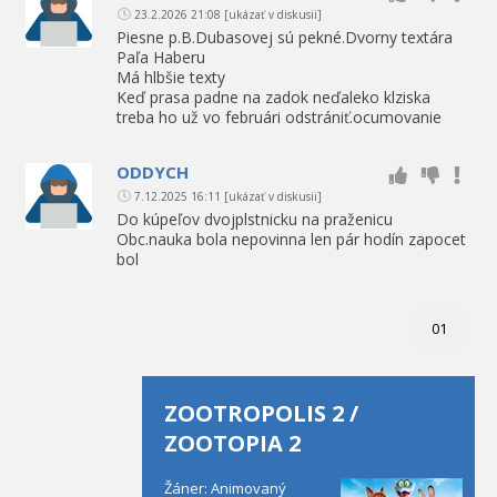
23.2.2026 21:08
[ukázať v diskusii]
Piesne p.B.Dubasovej sú pekné.Dvorny textára
Paľa Haberu
Má hlbšie texty
Keď prasa padne na zadok neďaleko klziska
treba ho už vo februári odstrániť.ocumovanie
ODDYCH
7.12.2025 16:11
[ukázať v diskusii]
Do kúpeľov dvojplstnicku na praženicu
Obc.nauka bola nepovinna len pár hodín zapocet
bol
01
ZOOTROPOLIS 2 /
ZOOTOPIA 2
Žáner: Animovaný