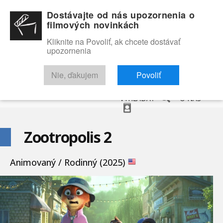
Dostávajte od nás upozornenia o
filmových novinkách
Kliknite na Povoliť, ak chcete dostávať
upozornenia
NOVINKY
RECENZIE
TRAILERY
FILMOVÁ DATABÁZA
Nie, ďakujem
Povoliť
VYHĽADAŤ
O NÁS
Zootropolis 2
Animovaný / Rodinný (2025)