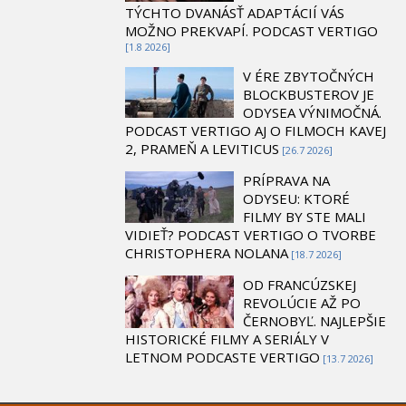
TÝCHTO DVANÁSŤ ADAPTÁCIÍ VÁS
MOŽNO PREKVAPÍ. PODCAST VERTIGO
[1.8 2026]
V ÉRE ZBYTOČNÝCH
BLOCKBUSTEROV JE
ODYSEA VÝNIMOČNÁ.
PODCAST VERTIGO AJ O FILMOCH KAVEJ
2, PRAMEŇ A LEVITICUS
[26.7 2026]
PRÍPRAVA NA
ODYSEU: KTORÉ
FILMY BY STE MALI
VIDIEŤ? PODCAST VERTIGO O TVORBE
CHRISTOPHERA NOLANA
[18.7 2026]
OD FRANCÚZSKEJ
REVOLÚCIE AŽ PO
ČERNOBYĽ. NAJLEPŠIE
HISTORICKÉ FILMY A SERIÁLY V
LETNOM PODCASTE VERTIGO
[13.7 2026]