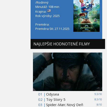
/Rodinný
Minutáž: 108 min
Krajina:
Rok výroby: 2025
Premiéra:
Premiéra SK: 27.11.2025
NAJLEPŠIE HODNOTENÉ FILMY
01 |
Odysea
9,5/10
02 |
Toy Story 5
8,5/10
03 |
Spider-Man: Nový Deň
8/10