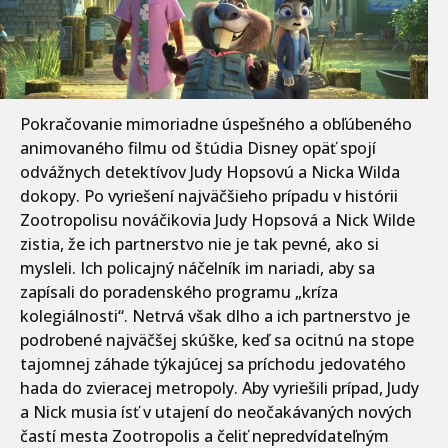
Pokračovanie mimoriadne úspešného a obľúbeného
animovaného filmu od štúdia Disney opäť spojí
odvážnych detektívov Judy Hopsovú a Nicka Wilda
dokopy. Po vyriešení najväčšieho prípadu v histórii
Zootropolisu nováčikovia Judy Hopsová a Nick Wilde
zistia, že ich partnerstvo nie je tak pevné, ako si
mysleli. Ich policajný náčelník im nariadi, aby sa
zapísali do poradenského programu „kríza
kolegiálnosti“. Netrvá však dlho a ich partnerstvo je
podrobené najväčšej skúške, keď sa ocitnú na stope
tajomnej záhade týkajúcej sa príchodu jedovatého
hada do zvieracej metropoly. Aby vyriešili prípad, Judy
a Nick musia ísť v utajení do neočakávaných nových
častí mesta Zootropolis a čeliť nepredvídateľným