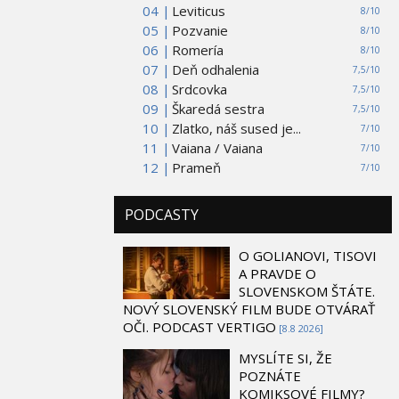
04 |
Leviticus
8/10
05 |
Pozvanie
8/10
06 |
Romería
8/10
07 |
Deň odhalenia
7,5/10
08 |
Srdcovka
7,5/10
09 |
Škaredá sestra
7,5/10
10 |
Zlatko, náš sused je...
7/10
11 |
Vaiana / Vaiana
7/10
12 |
Prameň
7/10
PODCASTY
O GOLIANOVI, TISOVI
A PRAVDE O
SLOVENSKOM ŠTÁTE.
NOVÝ SLOVENSKÝ FILM BUDE OTVÁRAŤ
OČI. PODCAST VERTIGO
[8.8 2026]
MYSLÍTE SI, ŽE
POZNÁTE
KOMIKSOVÉ FILMY?