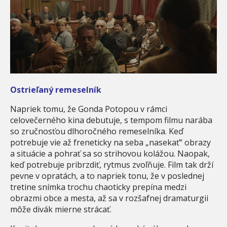
Ostrieľaný remeselník
Napriek tomu, že Gonda Potopou v rámci
celovečerného kina debutuje, s tempom filmu narába
so zručnosťou dlhoročného remeselníka. Keď
potrebuje vie až freneticky na seba „nasekať“ obrazy
a situácie a pohrať sa so strihovou kolážou. Naopak,
keď potrebuje pribrzdiť, rytmus zvoľňuje. Film tak drží
pevne v opratách, a to napriek tonu, že v poslednej
tretine snímka trochu chaoticky prepína medzi
obrazmi obce a mesta, až sa v rozšafnej dramaturgii
môže divák mierne strácať.