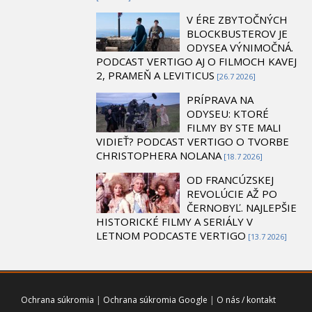
V ÉRE ZBYTOČNÝCH
BLOCKBUSTEROV JE
ODYSEA VÝNIMOČNÁ.
PODCAST VERTIGO AJ O FILMOCH KAVEJ
2, PRAMEŇ A LEVITICUS
[26.7 2026]
PRÍPRAVA NA
ODYSEU: KTORÉ
FILMY BY STE MALI
VIDIEŤ? PODCAST VERTIGO O TVORBE
CHRISTOPHERA NOLANA
[18.7 2026]
OD FRANCÚZSKEJ
REVOLÚCIE AŽ PO
ČERNOBYĽ. NAJLEPŠIE
HISTORICKÉ FILMY A SERIÁLY V
LETNOM PODCASTE VERTIGO
[13.7 2026]
Ochrana súkromia
|
Ochrana súkromia Google
|
O nás / kontakt