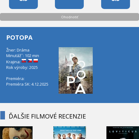
Ohodnotiť
POTOPA
Žner: Dráma
Minutáž˝: 102 min
Krajina:
Rok výroby: 2025
Premiéra:
Premiéra SK: 4.12.2025
ĎALŠIE FILMOVÉ RECENZIE