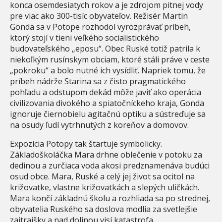
konca osemdesiatych rokov a je zdrojom pitnej vody
pre viac ako 300-tisíc obyvateľov. Režisér Martin
Gonda sa v Potope rozhodol vyrozprávať príbeh,
ktorý stojí v tieni veľkého socialistického
budovateľského „eposu“. Obec Ruské totiž patrila k
niekoľkým rusínskym obciam, ktoré stáli práve v ceste
„pokroku“ a bolo nutné ich vysídliť. Napriek tomu, že
príbeh nádrže Starina sa z čisto pragmatického
pohľadu a odstupom dekád môže javiť ako operácia
civilizovania divokého a spiatočníckeho kraja, Gonda
ignoruje čiernobielu agitačnú optiku a sústreďuje sa
na osudy ľudí vytrhnutých z koreňov a domovov.
Expozícia Potopy tak štartuje symbolicky.
Základoškoláčka Mara drhne oblečenie v potoku za
dedinou a zurčiaca voda akosi predznamenáva budúci
osud obce. Mara, Ruské a celý jej život sa ocitol na
križovatke, vlastne križovatkách a slepých uličkách.
Mara končí základnú školu a rozhliada sa po strednej,
obyvatelia Ruského sa doslova modlia za svetlejšie
zajtrajšky a nad dolinou visí katastrofa.