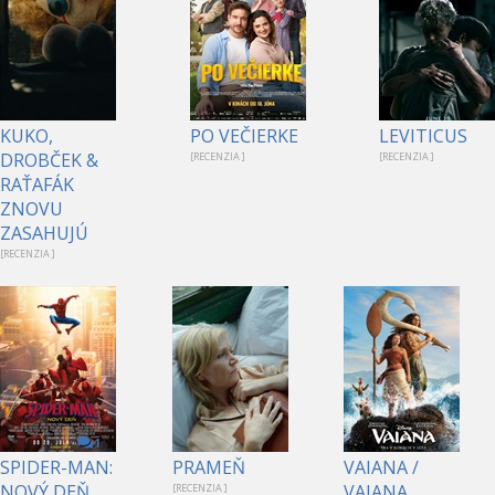
KUKO,
PO VEČIERKE
LEVITICUS
DROBČEK &
[RECENZIA ]
[RECENZIA ]
RAŤAFÁK
ZNOVU
ZASAHUJÚ
[RECENZIA ]
1
SPIDER-MAN:
PRAMEŇ
VAIANA /
NOVÝ DEŇ
VAIANA
[RECENZIA ]