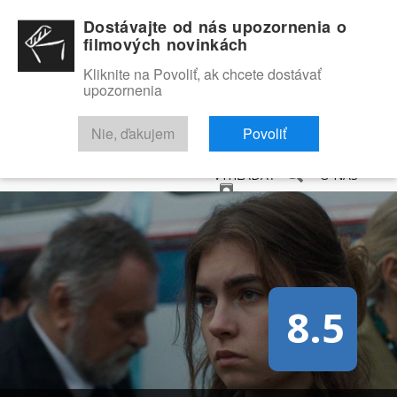
Dostávajte od nás upozornenia o
filmových novinkách
Kliknite na Povoliť, ak chcete dostávať
upozornenia
NOVINKY
RECENZIE
TRAILERY
FILMOVÁ DATABÁZA
Nie, ďakujem
Povoliť
VYHĽADAŤ
O NÁS
8.5