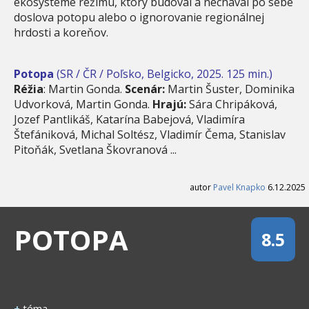
ekosystéme režimu, ktorý budoval a nechával po sebe
doslova potopu alebo o ignorovanie regionálnej
hrdosti a koreňov.
Potopa
(SR / ČR / Poľsko, Belgicko, 2025. 125 min.)
Réžia
: Martin Gonda.
Scenár:
Martin Šuster, Dominika
Udvorková, Martin Gonda.
Hrajú:
Sára Chripáková,
Jozef Pantlikáš, Katarína Babejová, Vladimíra
Štefániková, Michal Soltész, Vladimír Čema, Stanislav
Pitoňák, Svetlana Škovranová ...
autor
Pavel Knapko
6.12.2025
POTOPA
8.5
+
téma