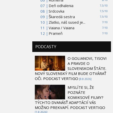
06 |
Romería
8/10
07 |
Deň odhalenia
7,5/10
08 |
Srdcovka
7,5/10
09 |
Škaredá sestra
7,5/10
10 |
Zlatko, náš sused je...
7/10
11 |
Vaiana / Vaiana
7/10
12 |
Prameň
7/10
PODCASTY
O GOLIANOVI, TISOVI
A PRAVDE O
SLOVENSKOM ŠTÁTE.
NOVÝ SLOVENSKÝ FILM BUDE OTVÁRAŤ
OČI. PODCAST VERTIGO
[8.8 2026]
MYSLÍTE SI, ŽE
POZNÁTE
KOMIKSOVÉ FILMY?
TÝCHTO DVANÁSŤ ADAPTÁCIÍ VÁS
MOŽNO PREKVAPÍ. PODCAST VERTIGO
[1.8 2026]