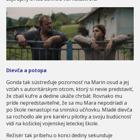
Dievča a potopa
Gonda tak sústreďuje pozornosť na Marin osud a jej
vzťah s autoritárskym otcom, ktorý si nevie predstaviť,
že zbalí kufre a dedine ukáže chrbát. Rovnako mu
príde nepredstaviteľné, že sa mu Mara nepodriadi a
po škole nenastúpi na sninskú učňovku. Mladé dievča
sa rozhodlo ale pre kariéru pilotky a svoju budúcnosť
vidí na košickej vojenskej leteckej škole.
Režisér tak príbehu o konci dediny sekunduje