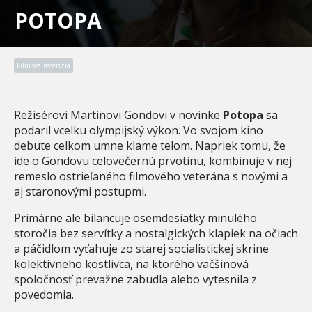
POTOPA
Filmová recenzia
Režisérovi Martinovi Gondovi v novinke
Potopa
sa
podaril vcelku olympijský výkon. Vo svojom kino
debute celkom umne klame telom. Napriek tomu, že
ide o Gondovu celovečernú prvotinu, kombinuje v nej
remeslo ostrieľaného filmového veterána s novými a
aj staronovými postupmi.
Primárne ale bilancuje osemdesiatky minulého
storočia bez servítky a nostalgických klapiek na očiach
a páčidlom vyťahuje zo starej socialistickej skrine
kolektívneho kostlivca, na ktorého väčšinová
spoločnosť prevažne zabudla alebo vytesnila z
povedomia.