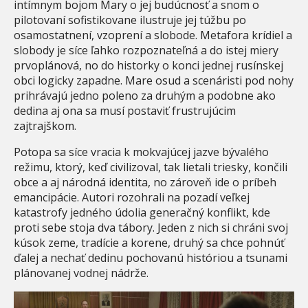
intímnym bojom Mary o jej budúcnosť a snom o
pilotovaní sofistikovane ilustruje jej túžbu po
osamostatnení, vzoprení a slobode. Metafora krídiel a
slobody je síce ľahko rozpoznateľná a do istej miery
prvoplánová, no do historky o konci jednej rusínskej
obci logicky zapadne. Mare osud a scenáristi pod nohy
prihrávajú jedno poleno za druhým a podobne ako
dedina aj ona sa musí postaviť frustrujúcim
zajtrajškom.
Potopa sa síce vracia k mokvajúcej jazve bývalého
režimu, ktorý, keď civilizoval, tak lietali triesky, končili
obce a aj národná identita, no zároveň ide o príbeh
emancipácie. Autori rozohrali na pozadí veľkej
katastrofy jedného údolia generačný konflikt, kde
proti sebe stoja dva tábory. Jeden z nich si chráni svoj
kúsok zeme, tradície a korene, druhý sa chce pohnúť
ďalej a nechať dedinu pochovanú históriou a tsunami
plánovanej vodnej nádrže.