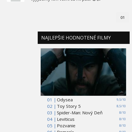
01
NAJLEPŠIE HODNOTENÉ FILMY
01 |
Odysea
9,5/10
02 |
Toy Story 5
8,5/10
03 |
Spider-Man: Nový Deň
8/10
04 |
Leviticus
8/10
05 |
Pozvanie
8/10