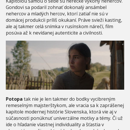
Kapitolou samou o sebe sú herecké výkony nehercov.
Gondovi sa podaril zohnať dokonalý ansámbel
nehercov a mladých hercov, ktorí zatiaľ nie sú v
domácej produkcii príliš okukaní. Práve svieži kasting,
ale aj takmer celá snímka v rusínskom nárečí, film
posúva až k nevídanej autenticite a civilnosti.
Potopa
tak nie je len takmer do bodky vycibreným
remeselným majsterštykom, ale vracia sa k zaprášenej
kapitole modernej histórie Slovenska, ktorá vie aj v
súčasnosti ponúknuť univerzálne motívy a témy. Či už
ide o hľadanie vlastnej individuality a šťastia v