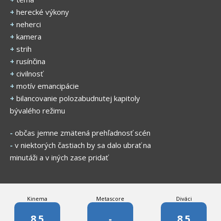
+
herecké výkony
+
neherci
+
kamera
+
strih
+
rusínčina
+
civilnosť
+
motív emancipácie
+
bilancovanie polozabudnutej kapitoly
bývalého režimu
-
občas jemne zmätená prehľadnosť scén
-
v niektorých častiach by sa dalo ubrať na
minutáži a v iných zase pridať
Kinema
Metascore
Diváci
8.5
-
8.5