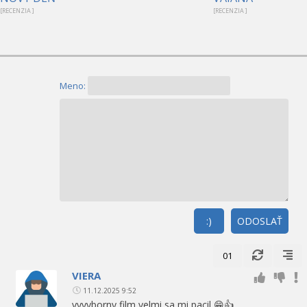
[RECENZIA ]
[RECENZIA ]
Meno:
:)
ODOSLAŤ
01
VIERA
11.12.2025 9:52
vyyyborny film velmi sa mi pacil 😁👍