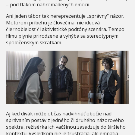
– pod tlakom nahromadených emócií.
Ani jeden tábor tak nereprezentuje „správny“ názor.
Motorom príbehu je človečina, nie ideová
čiernobielosť či aktivistické podtóny scenára. Tempo
filmu plynie prirodzene a vyhýba sa stereotypným
spoločenským skratkám.
Aj keď divák môže občas nadvihnúť obočie nad
správaním postáv z jedného či druhého názorového
spektra, režisérka ich väčšinou zasadzuje do širšieho
kontextu. Výsledkom nie je frustrácia, ale empatia.