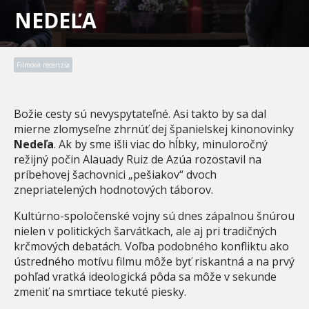
NEDEĽA
Filmová recenzia
Božie cesty sú nevyspytateľné. Asi takto by sa dal
mierne zlomyseľne zhrnúť dej španielskej kinonovinky
Nedeľa
. Ak by sme išli viac do hĺbky, minuloročný
režijný počin Alauady Ruiz de Azúa rozostavil na
príbehovej šachovnici „pešiakov“ dvoch
znepriatelených hodnotových táborov.
Kultúrno-spoločenské vojny sú dnes zápalnou šnúrou
nielen v politických šarvátkach, ale aj pri tradičných
krčmových debatách. Voľba podobného konfliktu ako
ústredného motívu filmu môže byť riskantná a na prvý
pohľad vratká ideologická pôda sa môže v sekunde
zmeniť na smrtiace tekuté piesky.