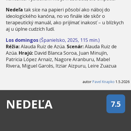
Nedeľa
tak síce na papieri pôsobí ako náboj do
ideologického kanóna, no vo finále ide skôr o
terapeutický manuál, ako prijímať inakosť – u blízkych
aj u úplne cudzích ľudí.
Los domingos
(Španielsko, 2025, 115 min.)
Réžia:
Alauda Ruiz de Azúa.
Scenár:
Alauda Ruiz de
Azúa.
Hrajú:
David Blanca Soroa, Juan Minujín,
Patricia López Arnaiz, Nagore Aranburu, Mabel
Rivera, Miguel Garcés, Itziar Aizpuru, Leire Zuazua
autor
Pavel Knapko
1.5.2026
NEDEĽA
7.5