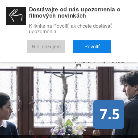
Dostávajte od nás upozornenia o
filmových novinkách
Kliknite na Povoliť, ak chcete dostávať
upozornenia
NOVINKY
RECENZIE
TRAILERY
FILMOVÁ DATABÁZA
Nie, ďakujem
Povoliť
VYHĽADAŤ
O NÁS
7.5