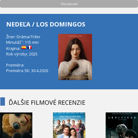
Ohodnotiť
NEDEĽA / LOS DOMINGOS
Žner: Dráma/Triler
Minutáž˝: 115 min
Krajina:
Rok výroby: 2025
Premiéra:
Premiéra SK: 30.4.2026
ĎALŠIE FILMOVÉ RECENZIE