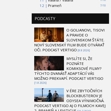
12 |
Prameň
7/10
PODCASTY
O GOLIANOVI, TISOVI
A PRAVDE O
SLOVENSKOM ŠTÁTE.
NOVÝ SLOVENSKÝ FILM BUDE OTVÁRAŤ
OČI. PODCAST VERTIGO
[8.8 2026]
MYSLÍTE SI, ŽE
POZNÁTE
KOMIKSOVÉ FILMY?
TÝCHTO DVANÁSŤ ADAPTÁCIÍ VÁS
MOŽNO PREKVAPÍ. PODCAST VERTIGO
[1.8 2026]
V ÉRE ZBYTOČNÝCH
BLOCKBUSTEROV JE
ODYSEA VÝNIMOČNÁ.
PODCAST VERTIGO AJ O FILMOCH KAVEJ
2, PRAMEŇ A LEVITICUS
[26.7 2026]