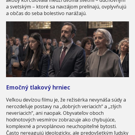
akoby korčuľovala medzi dvoma svetmi – duchovným
a svetským – ktoré sa navzájom prelínajú, ovplyvňujú
a občas do seba bolestivo narážajú.
Emočný tlakový hrniec
Veľkou devízou filmu je, že režisérka nevynáša súdy a
nerozdeľuje postavy na „dobrých veriacich“ a „zlých
neveriacich“, ani naopak. Obyvateľov oboch
hodnotových vesmírov zobrazuje ako chybujúce,
komplexné a prvoplánovo neuchopiteľné bytosti.
Často nereagujú ideologicky, ale predovšetkým ľudsky