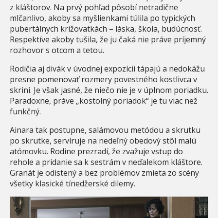
z kláštorov. Na prvý pohľad pôsobí netradične
mlčanlivo, akoby sa myšlienkami túlila po typických
pubertálnych križovatkách – láska, škola, budúcnosť.
Respektíve akoby tušila, že ju čaká nie práve príjemný
rozhovor s otcom a tetou.
Rodičia aj divák v úvodnej expozícii tápajú a nedokážu
presne pomenovať rozmery povestného kostlivca v
skrini. Je však jasné, že niečo nie je v úplnom poriadku.
Paradoxne, práve „kostolný poriadok“ je tu viac než
funkčný.
Ainara tak postupne, salámovou metódou a skrutku
po skrutke, servíruje na nedeľný obedový stôl malú
atómovku. Rodine prezradí, že zvažuje vstup do
rehole a pridanie sa k sestrám v neďalekom kláštore.
Granát je odistený a bez problémov zmieta zo scény
všetky klasické tínedžerské dilemy.