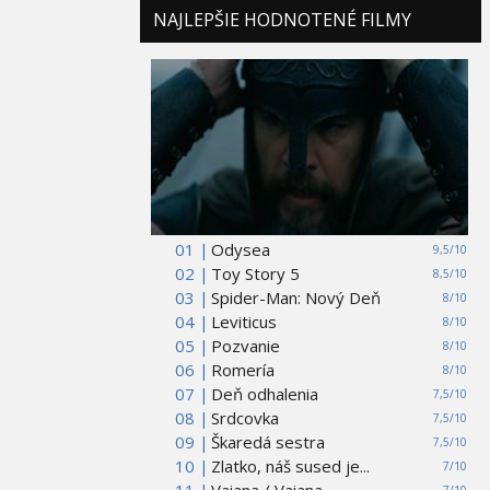
NAJLEPŠIE HODNOTENÉ FILMY
01 |
Odysea
9,5/10
02 |
Toy Story 5
8,5/10
03 |
Spider-Man: Nový Deň
8/10
04 |
Leviticus
8/10
05 |
Pozvanie
8/10
06 |
Romería
8/10
07 |
Deň odhalenia
7,5/10
08 |
Srdcovka
7,5/10
09 |
Škaredá sestra
7,5/10
10 |
Zlatko, náš sused je...
7/10
11 |
Vaiana / Vaiana
7/10