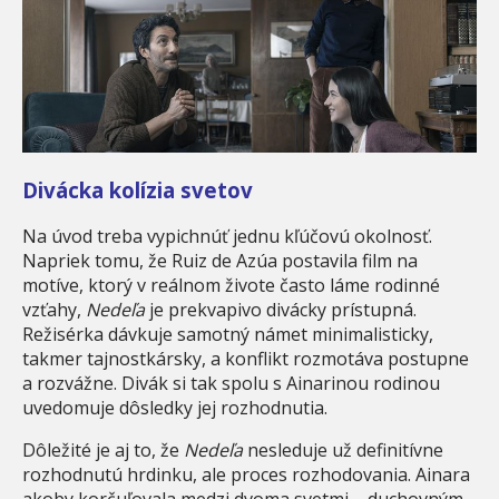
Divácka kolízia svetov
Na úvod treba vypichnúť jednu kľúčovú okolnosť.
Napriek tomu, že Ruiz de Azúa postavila film na
motíve, ktorý v reálnom živote často láme rodinné
vzťahy,
Nedeľa
je prekvapivo divácky prístupná.
Režisérka dávkuje samotný námet minimalisticky,
takmer tajnostkársky, a konflikt rozmotáva postupne
a rozvážne. Divák si tak spolu s Ainarinou rodinou
uvedomuje dôsledky jej rozhodnutia.
Dôležité je aj to, že
Nedeľa
nesleduje už definitívne
rozhodnutú hrdinku, ale proces rozhodovania. Ainara