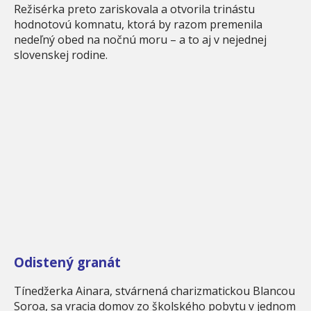
Režisérka preto zariskovala a otvorila trinástu
hodnotovú komnatu, ktorá by razom premenila
nedeľný obed na nočnú moru – a to aj v nejednej
slovenskej rodine.
Odistený granát
Tínedžerka Ainara, stvárnená charizmatickou Blancou
Soroa, sa vracia domov zo školského pobytu v jednom