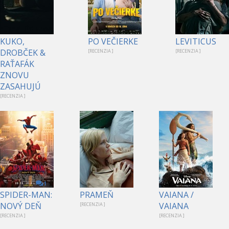
KUKO,
PO VEČIERKE
LEVITICUS
DROBČEK &
[RECENZIA ]
[RECENZIA ]
RAŤAFÁK
ZNOVU
ZASAHUJÚ
[RECENZIA ]
1
SPIDER-MAN:
PRAMEŇ
VAIANA /
NOVÝ DEŇ
VAIANA
[RECENZIA ]
[RECENZIA ]
[RECENZIA ]