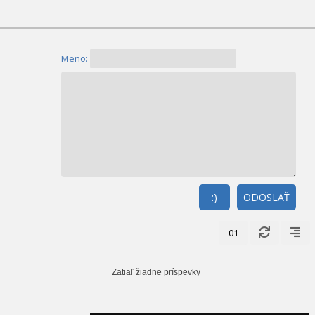
Meno:
:)
ODOSLAŤ
01
Zatiaľ žiadne príspevky