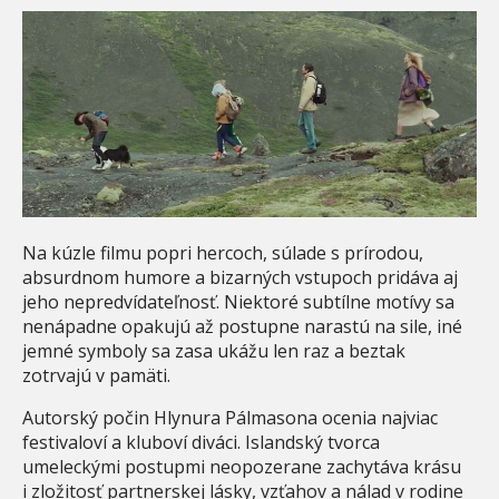
Na kúzle filmu popri hercoch, súlade s prírodou,
absurdnom humore a bizarných vstupoch pridáva aj
jeho nepredvídateľnosť. Niektoré subtílne motívy sa
nenápadne opakujú až postupne narastú na sile, iné
jemné symboly sa zasa ukážu len raz a beztak
zotrvajú v pamäti.
Autorský počin Hlynura Pálmasona ocenia najviac
festivaloví a kluboví diváci. Islandský tvorca
umeleckými postupmi neopozerane zachytáva krásu
i zložitosť partnerskej lásky, vzťahov a nálad v rodine