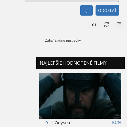
:)
ODOSLAŤ
01
Zatiaľ žiadne príspevky
NAJLEPŠIE HODNOTENÉ FILMY
01 |
Odysea
9,5/10