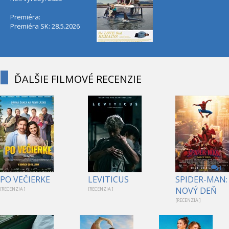
Premiéra:
Premiéra SK: 28.5.2026
ĎALŠIE FILMOVÉ RECENZIE
1
PO VEČIERKE
LEVITICUS
SPIDER-MAN:
NOVÝ DEŇ
[RECENZIA ]
[RECENZIA ]
[RECENZIA ]