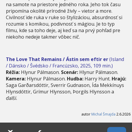
na samote na priestore jedného roka. Jeho tok času
pripomína okolité prírodné živly – vietor a more.
Civilnosť ide ruka v ruke so štylizáciou, absurdnosť si
rozumie s komikou, podivnosť s mágiou. Je to typ
filmu, kde sa toho deje, aj keď sa na prvý pohľad pre
niekoho nedeje takmer vôbec nič.
The Love That Remains / Ástin sem eftir er
(Island
/ Dánsko / Švédsko / Francúzsko, 2025, 109 min.)
Réžia:
Hlynur Pálmason.
Scenár:
Hlynur Pálmason.
Kamera:
Hlynur Pálmason.
Hudba:
Harry Hunt.
Hrajú:
Saga Garðarsdóttir, Sverrir Gudnason, Ída Mekkínuys
Hlynsdóttir, Grímur Hlynsson, Þorgils Hlynsson a
ďalší.
autor
Michal Šmajda
2.6.2026