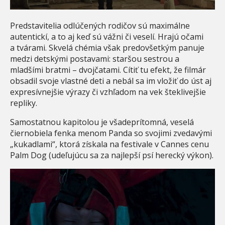
Predstavitelia odlúčených rodičov sú maximálne
autentickí, a to aj keď sú vážni či veselí. Hrajú očami
a tvárami. Skvelá chémia však predovšetkým panuje
medzi detskými postavami: staršou sestrou a
mladšími bratmi – dvojčatami. Cítiť tu efekt, že filmár
obsadil svoje vlastné deti a nebál sa im vložiť do úst aj
expresívnejšie výrazy či vzhľadom na vek šteklivejšie
repliky.
Samostatnou kapitolou je všadeprítomná, veselá
čiernobiela fenka menom Panda so svojimi zvedavými
„kukadlami“, ktorá získala na festivale v Cannes cenu
Palm Dog (udeľujúcu sa za najlepší psí herecký výkon).