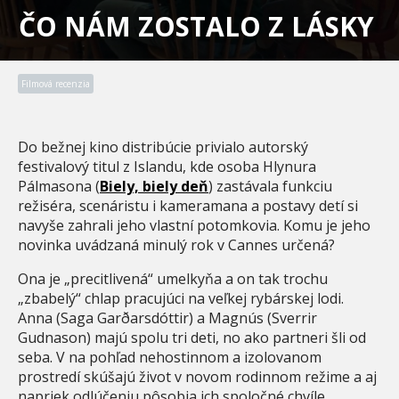
ČO NÁM ZOSTALO Z LÁSKY
Filmová recenzia
Do bežnej kino distribúcie privialo autorský
festivalový titul z Islandu, kde osoba Hlynura
Pálmasona (
Biely, biely deň
) zastávala funkciu
režiséra, scenáristu i kameramana a postavy detí si
navyše zahrali jeho vlastní potomkovia. Komu je jeho
novinka uvádzaná minulý rok v Cannes určená?
Ona je „precitlivená“ umelkyňa a on tak trochu
„zbabelý“ chlap pracujúci na veľkej rybárskej lodi.
Anna (Saga Garðarsdóttir) a Magnús (Sverrir
Gudnason) majú spolu tri deti, no ako partneri šli od
seba. V na pohľad nehostinnom a izolovanom
prostredí skúšajú život v novom rodinnom režime a aj
napriek odlúčeniu pôsobia ich spoločné chvíle