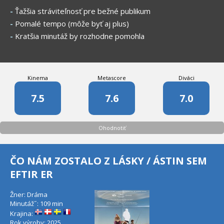
-
Ťažšia stráviteľnosť pre bežné publikum
-
Pomalé tempo (môže byť aj plus)
-
Kratšia minutáž by rozhodne pomohla
Kinema
Metascore
Diváci
7.5
7.6
7.0
Ohodnotiť
ČO NÁM ZOSTALO Z LÁSKY / ÁSTIN SEM
EFTIR ER
Žner: Dráma
Minutáž˝: 109 min
Krajina:
Rok výroby: 2025