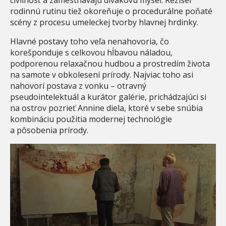
rodinnú rutinu tiež okoreňuje o procedurálne poňaté
scény z procesu umeleckej tvorby hlavnej hrdinky.
Hlavné postavy toho veľa nenahovoria, čo
korešponduje s celkovou hĺbavou náladou,
podporenou relaxačnou hudbou a prostredím života
na samote v obkolesení prírody. Najviac toho asi
nahovorí postava z vonku – otravný
pseudointelektuál a kurátor galérie, prichádzajúci si
na ostrov pozrieť Annine diela, ktoré v sebe snúbia
kombináciu použitia modernej technológie
a pôsobenia prírody.