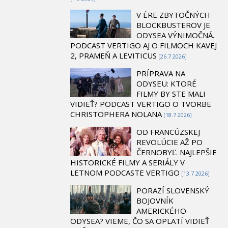
V ÉRE ZBYTOČNÝCH
BLOCKBUSTEROV JE
ODYSEA VÝNIMOČNÁ.
PODCAST VERTIGO AJ O FILMOCH KAVEJ
2, PRAMEŇ A LEVITICUS
[26.7 2026]
PRÍPRAVA NA
ODYSEU: KTORÉ
FILMY BY STE MALI
VIDIEŤ? PODCAST VERTIGO O TVORBE
CHRISTOPHERA NOLANA
[18.7 2026]
OD FRANCÚZSKEJ
REVOLÚCIE AŽ PO
ČERNOBYĽ. NAJLEPŠIE
HISTORICKÉ FILMY A SERIÁLY V
LETNOM PODCASTE VERTIGO
[13.7 2026]
PORAZÍ SLOVENSKÝ
BOJOVNÍK
AMERICKÉHO
ODYSEA? VIEME, ČO SA OPLATÍ VIDIEŤ