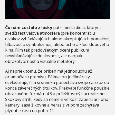
Čo nám zostalo z lásky
patrí medzi diela, ktorým
svedčí festivalová atmosféra (pre koncentráciu
divákov vyhľadávajúcich alebo akceptujúcich pomalosť,
hĺbavosť a symbolizmus) alebo ticho a kľud klubového
kina. Film tak predovšetkým ocení publikum
nevyhľadávajúce doslovnosť, ale naopak
obrazotvornosť a vizuálne metafory.
Aj napriek tomu, že príbeh má jednoduchú až
priamočiaru premisu, Pálmason ju filmársky
ozvláštňuje, čím si snímka ponecháva svoje čaro až do
konca záverečných titulkov. Prekvapí funkčné použitie
obrazového formátu 4:3 a príležitostný surrealizmus.
Skokový strih, kedy sa nemení veľkosť záberu ani uhol
kamery, zasa šikovne a neraz s vtipom zachytáva
plynutie času na pobreží.