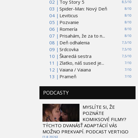
02 |
Toy Story 5
8,5/10
03 |
Spider-Man: Nový Deň
8/10
04 |
Leviticus
8/10
05 |
Pozvanie
8/10
06 |
Romería
8/10
07 |
Prisahám, že za to n...
8/10
08 |
Deň odhalenia
7,5/10
09 |
Srdcovka
7,5/10
10 |
Škaredá sestra
7,5/10
11 |
Zlatko, náš sused je...
7/10
12 |
Vaiana / Vaiana
7/10
13 |
Prameň
7/10
PODCASTY
MYSLÍTE SI, ŽE
POZNÁTE
KOMIKSOVÉ FILMY?
TÝCHTO DVANÁSŤ ADAPTÁCIÍ VÁS
MOŽNO PREKVAPÍ. PODCAST VERTIGO
[1.8 2026]