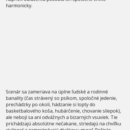
harmonicky.
Scenár sa zameriava na úplne ľudské a rodinné
banality (čas strávený so psíkom, spoločné jedenie,
prechádzky po okolí, hádzanie si lopty do
basketbalového koša, hubárčenie, chovanie sliepok),
ale nebojí sa ani odvážnych a bizarných vsuviek. Tie
prichádzajú absolútne nečakane, striedajú na chvíľku
civilnosť a zamestnávajú divákovu myseľ. Režisér