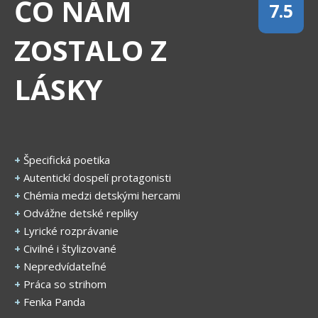
ČO NÁM
7.5
ZOSTALO Z
LÁSKY
+
Špecifická poetika
+
Autentickí dospelí protagonisti
+
Chémia medzi detskými hercami
+
Odvážne detské repliky
+
Lyrické rozprávanie
+
Civilné i štylizované
+
Nepredvídateľné
+
Práca so strihom
+
Fenka Panda