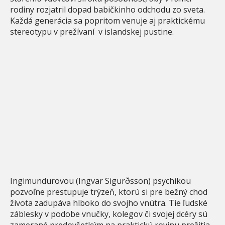
rodiny rozjatril dopad babičkinho odchodu zo sveta.
Každá generácia sa popritom venuje aj praktickému
stereotypu v prežívaní v islandskej pustine.
Ingimundurovou (Ingvar Sigurðsson) psychikou
pozvoľne prestupuje trýzeň, ktorú si pre bežný chod
života zadupáva hlboko do svojho vnútra. Tie ľudské
záblesky v podobe vnučky, kolegov či svojej dcéry sú
zamerané predovšetkým na praktickú rovinu prežitia