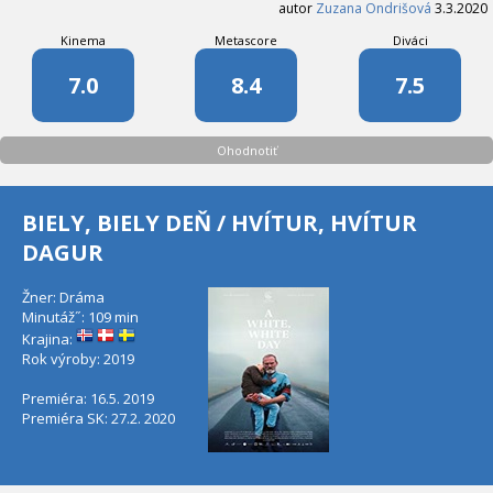
autor
Zuzana Ondrišová
3.3.2020
Kinema
Metascore
Diváci
7.0
8.4
7.5
Ohodnotiť
BIELY, BIELY DEŇ / HVÍTUR, HVÍTUR
DAGUR
Žner: Dráma
Minutáž˝: 109 min
Krajina:
Rok výroby: 2019
Premiéra: 16.5. 2019
Premiéra SK: 27.2. 2020