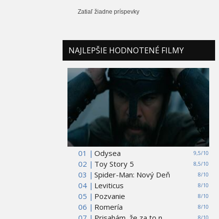
Zatiaľ žiadne príspevky
NAJLEPŠIE HODNOTENÉ FILMY
01 |
Odysea
9,5/10
02 |
Toy Story 5
8,5/10
03 |
Spider-Man: Nový Deň
8/10
04 |
Leviticus
8/10
05 |
Pozvanie
8/10
06 |
Romería
8/10
07 |
Prisahám, že za to n...
8/10