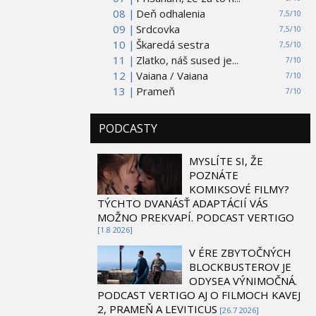
08 |
Deň odhalenia
7,5/10
09 |
Srdcovka
7,5/10
10 |
Škaredá sestra
7,5/10
11 |
Zlatko, náš sused je...
7/10
12 |
Vaiana / Vaiana
7/10
13 |
Prameň
7/10
PODCASTY
MYSLÍTE SI, ŽE
POZNÁTE
KOMIKSOVÉ FILMY?
TÝCHTO DVANÁSŤ ADAPTÁCIÍ VÁS
MOŽNO PREKVAPÍ. PODCAST VERTIGO
[1.8 2026]
V ÉRE ZBYTOČNÝCH
BLOCKBUSTEROV JE
ODYSEA VÝNIMOČNÁ.
PODCAST VERTIGO AJ O FILMOCH KAVEJ
2, PRAMEŇ A LEVITICUS
[26.7 2026]