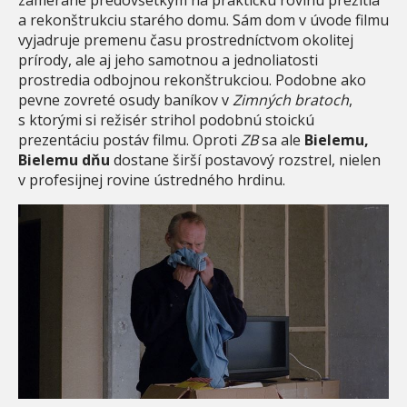
a rekonštrukciu starého domu. Sám dom v úvode filmu
vyjadruje premenu času prostredníctvom okolitej
prírody, ale aj jeho samotnou a jednoliatosti
prostredia odbojnou rekonštrukciou. Podobne ako
pevne zovreté osudy baníkov v
Zimných bratoch
,
s ktorými si režisér strihol podobnú stoickú
prezentáciu postáv filmu. Oproti
ZB
sa ale
Bielemu,
Bielemu dňu
dostane širší postavový rozstrel, nielen
v profesijnej rovine ústredného hrdinu.