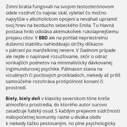
Zimní bratia fungovali na svojom testosterónovom
údele rozdrviť čo najviac skál, vyletieť čo možno
najvyššie v alkoholickom opojení a neváhali upriamiť
svoj hnev na bezducho sebeckého Emila. Tu hlavná
postava hrdo odoláva akémukoľvek rukolapnejšiemu
prejavu citov. V
BBD
ale na pohľad nepriestrelnú
duševnú stabilitu nahlodávajú útržky dôkazov
v pátraní po manželkinej nevere. V žiadnom prípade
ale nejde o napínavé rozuzľovanie, skôr o odraz
vonkajších podnetov na minimalisticky dávkovanej
Ingimundurovej psychike. Pálmason stavia na
vizuálnych či pocitových protikladoch, niekedy až príliš
samoúčelne rozohráva protipólnosť konaní či
prostredí.
Biely, biely deň
v klasicky severskom tóne kreše
atmosféru prostredia, do ktorého autor surovo
zasadzuje ľudský osud. S každým prejavom súdržnosti
málopočetnej komunity rastie u diváka obdiv
k niekedy ťažko pestovaným, no plne psychologicky