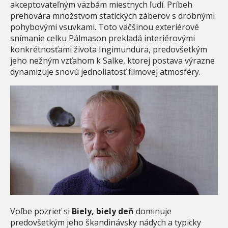
akceptovateľným väzbám miestnych ľudí. Príbeh
prehovára množstvom statických záberov s drobnými
pohybovými vsuvkami. Toto väčšinou exteriérové
snímanie celku Pálmason prekladá interiérovými
konkrétnosťami života Ingimundura, predovšetkým
jeho nežným vzťahom k Salke, ktorej postava výrazne
dynamizuje snovú jednoliatosť filmovej atmosféry.
Voľbe pozrieť si
Biely, biely deň
dominuje
predovšetkým jeho škandinávsky nádych a typicky