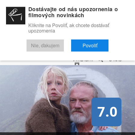
Dostávajte od nás upozornenia o
filmových novinkách
Kliknite na Povoliť, ak chcete dostávať
upozornenia
NOVINKY
RECENZIE
TRAILERY
FILMOVÁ DATABÁZA
Nie, ďakujem
Povoliť
VYHĽADAŤ
O NÁS
7.0