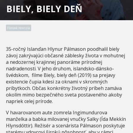
BIELY, BIELY DEŇ
Filmová recenzia
35-ročný Islanďan Hlynur Pálmason poodhalil biely
závoj zakrývajúci občasné záblesky života v mohutnej
a nedozernej krajinnej panoráme prírodnej
nadradenosti. V jeho druhom, islandsko-dánsko-
švédskom, filme Biely, biely deň (2019) sa prejavy
existencie čupia kdesi za oknami v skromných
príbytkoch. Občas konkrétny životný príbeh zamáva
okolím mimo bezpečného sveta postaveného akoby
napriek celej prírode.
V havarovanom aute zomrela Ingimundurova
manželka a babka milovanej vnučky Salky (Ída Mekkín
Hlynsdóttir). Režisér a scenárista Pálmason poskytuje
starému vdovcovi širokú pôsobnosť, aby v rámci