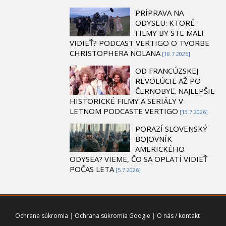
PRÍPRAVA NA
ODYSEU: KTORÉ
FILMY BY STE MALI
VIDIEŤ? PODCAST VERTIGO O TVORBE
CHRISTOPHERA NOLANA
[18.7 2026]
OD FRANCÚZSKEJ
REVOLÚCIE AŽ PO
ČERNOBYĽ. NAJLEPŠIE
HISTORICKÉ FILMY A SERIÁLY V
LETNOM PODCASTE VERTIGO
[13.7 2026]
PORAZÍ SLOVENSKÝ
BOJOVNÍK
AMERICKÉHO
ODYSEA? VIEME, ČO SA OPLATÍ VIDIEŤ
POČAS LETA
[5.7 2026]
Ochrana súkromia
|
Ochrana súkromia Google
|
O nás / kontakt