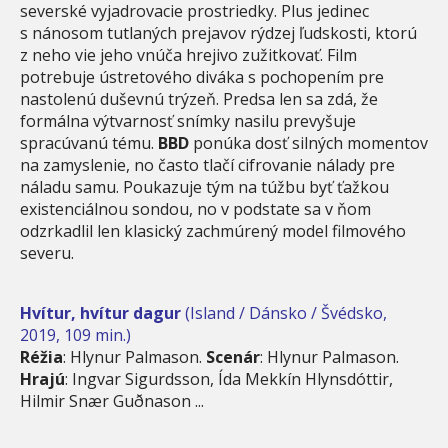
severské vyjadrovacie prostriedky. Plus jedinec
s nánosom tutlaných prejavov rýdzej ľudskosti, ktorú
z neho vie jeho vnúča hrejivo zužitkovať. Film
potrebuje ústretového diváka s pochopením pre
nastolenú duševnú trýzeň. Predsa len sa zdá, že
formálna výtvarnosť snímky nasilu prevyšuje
spracúvanú tému.
BBD
ponúka dosť silných momentov
na zamyslenie, no často tlačí cifrovanie nálady pre
náladu samu. Poukazuje tým na túžbu byť ťažkou
existenciálnou sondou, no v podstate sa v ňom
odzrkadlil len klasický zachmúrený model filmového
severu.
Hvítur, hvítur dagur
(Island / Dánsko / Švédsko,
2019, 109 min.)
Réžia
: Hlynur Palmason.
Scenár
: Hlynur Palmason.
Hrajú
: Ingvar Sigurdsson, Ída Mekkín Hlynsdóttir,
Hilmir Snær Guðnason ...