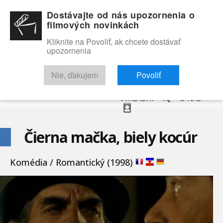
Dostávajte od nás upozornenia o
filmových novinkách
Kliknite na Povoliť, ak chcete dostávať
upozornenia
NOVINKY
RECENZIE
TRAILERY
FILMOVÁ DATABÁZA
Nie, ďakujem
Povoliť
VYHĽADAŤ
O NÁS
Čierna mačka, biely kocúr
Komédia / Romantický (1998)