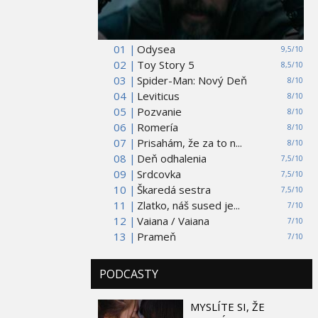
01 |
Odysea
9,5/10
02 |
Toy Story 5
8,5/10
03 |
Spider-Man: Nový Deň
8/10
04 |
Leviticus
8/10
05 |
Pozvanie
8/10
06 |
Romería
8/10
07 |
Prisahám, že za to n...
8/10
08 |
Deň odhalenia
7,5/10
09 |
Srdcovka
7,5/10
10 |
Škaredá sestra
7,5/10
11 |
Zlatko, náš sused je...
7/10
12 |
Vaiana / Vaiana
7/10
13 |
Prameň
7/10
PODCASTY
MYSLÍTE SI, ŽE