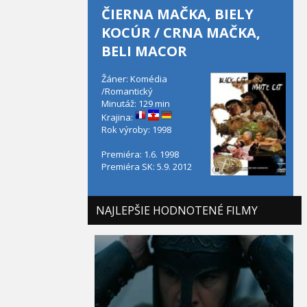
ČIERNA MAČKA, BIELY
KOCÚR / CRNA MAČKA,
BELI MACOR
Žáner: Komédia
/Romantický
Minutáž: 129 min
Krajina:
Rok výroby: 1998
Premiéra: 1.6. 1998
Premiéra SK: 5.9. 2012
NAJLEPŠIE HODNOTENÉ FILMY