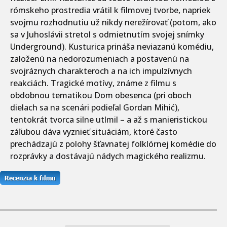
rómskeho prostredia vrátil k filmovej tvorbe, napriek
svojmu rozhodnutiu už nikdy nerežírovať (potom, ako
sa v Juhoslávii stretol s odmietnutím svojej snímky
Underground). Kusturica prináša neviazanú komédiu,
založenú na nedorozumeniach a postavenú na
svojráznych charakteroch a na ich impulzívnych
reakciách. Tragické motívy, známe z filmu s
obdobnou tematikou Dom obesenca (pri oboch
dielach sa na scenári podieľal Gordan Mihić),
tentokrát tvorca silne utlmil – a až s manieristickou
záľubou dáva vyznieť situáciám, ktoré často
prechádzajú z polohy šťavnatej folklórnej komédie do
rozprávky a dostávajú nádych magického realizmu.