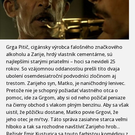
Grga Pitič, cigánsky výrobca falošného značkového
alkoholu a Zarije, hrdý vlastník cementárne, sú
najlepšími starými priateľmi – hoci sa nevideli 25
rokov. So vzájomnou oddanosťou prešli títo dvaja
ubolení osemdesiatroční podvodníci zločinom aj
trestom. Zarijeho syn, Matko, je naničhodný lenivec.
Pretože nie je schopný požiadať vlastného otca o
pomoc, ide za Grgom, aby si od neho požičal peniaze
na čierny obchod s vlakom plným benzínu. Aby sa však
uistil, že pôžičku dostane, Matko povie Grgovi, že
jeho otec je mŕtvy. Táto správa zasiahne starca veľmi
hlboko a tak sa rozhodne navštíviť Zarijeho hrob...
Režisér Emir Kusturica sa touto farbistou komédiou z