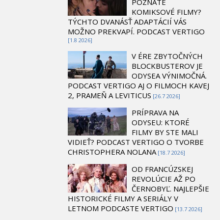
POZNÁTE
KOMIKSOVÉ FILMY?
TÝCHTO DVANÁSŤ ADAPTÁCIÍ VÁS
MOŽNO PREKVAPÍ. PODCAST VERTIGO
[1.8 2026]
V ÉRE ZBYTOČNÝCH
BLOCKBUSTEROV JE
ODYSEA VÝNIMOČNÁ.
PODCAST VERTIGO AJ O FILMOCH KAVEJ
2, PRAMEŇ A LEVITICUS
[26.7 2026]
PRÍPRAVA NA
ODYSEU: KTORÉ
FILMY BY STE MALI
VIDIEŤ? PODCAST VERTIGO O TVORBE
CHRISTOPHERA NOLANA
[18.7 2026]
OD FRANCÚZSKEJ
REVOLÚCIE AŽ PO
ČERNOBYĽ. NAJLEPŠIE
HISTORICKÉ FILMY A SERIÁLY V
LETNOM PODCASTE VERTIGO
[13.7 2026]