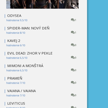
|
ODYSEA
1
hodnotenie 9,5/10
|
SPIDER-MAN: NOVÝ DEŇ
1
hodnotenie 8/10
|
KAVEJ 2
0
hodnotenie 6/10
|
EVIL DEAD: ZHOR V PEKLE
0
hodnotenie 6,5/10
|
MIMONI A MONŠTRÁ
0
hodnotenie 6,5/10
|
PRAMEŇ
0
hodnotenie 7/10
|
VAIANA / VAIANA
0
hodnotenie 7/10
|
LEVITICUS
0
hodnotenie 8/10