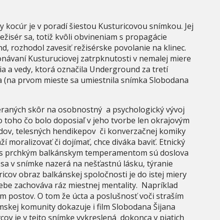
y kocúr je v poradí šiestou Kusturicovou snímkou. Jej
ežisér sa, totiž kvôli obvineniam s propagácie
, rozhodol zavesiť režisérske povolanie na klinec.
návaní Kusturuciovej zatrpknutosti v nemalej miere
 a vedy, ktorá označila Underground za tretí
ia (na prvom mieste sa umiestnila snímka Slobodana
meraných skôr na osobnostný a psychologický vývoj
o toho čo bolo doposiaľ v jeho tvorbe len okrajovým
ov, telesných hendikepov či konverzačnej komiky
í moralizovať či dojímať, chce diváka baviť. Etnický
i s prchkým balkánskym temperamentom sú doslova
 v snímke nazerá na nešťastnú lásku, týranie
icov obraz balkánskej spoločnosti je do istej miery
sebe zachováva ráz miestnej mentality. Napríklad
m postov. O tom že úcta a poslušnosť voči straším
mskej komunity dokazuje i film Slobodana Šijana
cov je v tejto snímke vykreslená dokonca v piatich