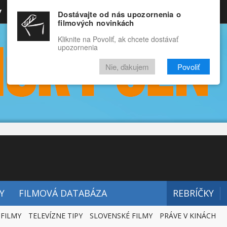
y
Rozprávky
Funny
Docu
Dostávajte od nás upozornenia o
filmových novinkách
RECENZIE
VIDEÁ
FILMY
Kliknite na Povoliť, ak chcete dostávať
upozornenia
Nie, ďakujem
Povoliť
Y
FILMOVÁ DATABÁZA
REBRÍČKY
 FILMY
TELEVÍZNE TIPY
SLOVENSKÉ FILMY
PRÁVE V KINÁCH