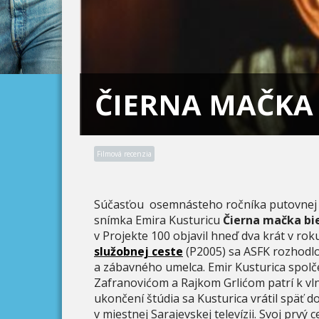
ČIERNA MAČKA 
Filmová recenzia
Súčasťou osemnásteho ročníka putovnej fi
snímka Emira Kusturicu
Čierna mačka bie
v Projekte 100 objavil hneď dva krát v rok
služobnej ceste
(P2005) sa ASFK rozhodlo
a zábavného umelca. Emir Kusturica spo
Zafranovićom a Rajkom Grlićom patrí k vl
ukončení štúdia sa Kusturica vrátil späť d
v miestnej Sarajevskej televízii. Svoj prvý