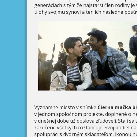
generáciách s tým že najstarší člen rodiny j
úlohy svojmu synovi a ten ich následne posú
Významne miesto v snímke
Čierna mačka bi
v jednom spoločnom projekte, doplnené o ne
v dnešnej dobe už doslova zľudoveli. Stali s
zaručene všetkých roztancuje. Svoj podiel n
spolupráci s dvorným skladateľom, ikonou