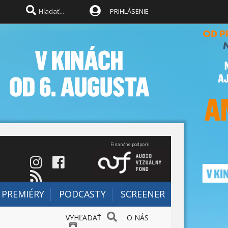
PRIHLÁSENIE
Finančne podporil
PREMIÉRY
PODCASTY
SCREENER
VYHĽADAŤ
O NÁS