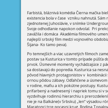
Farbistá, bláznivá komédia Čierna mačka biel
existencia bola v čase vzniku nahnutá. Sám r
zjednotenej Juhoslávie, v snímke Underground
Svoje odhodlanie napokon odvolal. Pri preko
zavážila i domáca Akadémia filmového umenia
najlepší srbský film medzi vojnového obdob
Šijana- Ko tamo peva).
Po temnejších a viac uzavretých filmoch za
postav sa Kusturica v tomto prípade púšťa d
prvok. Úsmevné momenty vychádzajúce z pád
sa dostavajú do popredia. Kusturica sa nesnaž
pôvod hlavných protagonistov v kombináci
ornou pôdou zábavy. Odľahčene a úsmevom sa
v rodine, mafiu a ich pokútne postupy. Kustur
prifarbený a nadnesený i napriek tomu si v 
vyzdvihuje rodinnú hierarchiu s prerozdelení
nie je na Balkáne(v Srbsku) „len“ výsadou ró
Maratonci trce pocasni krug. Rodina Topalov