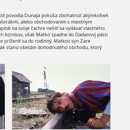
okolí povodia Dunaja pokúša zbohatnúť akýmkoľvek
pašerákmi, alebo obchodovaním s miestnym
tál na svoje čachre nešití sa vydávať vlastného
h biznisov, však Matko spadne do Dadanovj pästi
 je priženiť sa do rodinný. Matkov syn Zare
tak stanú obetám dohodnutého obchodu, ktorý