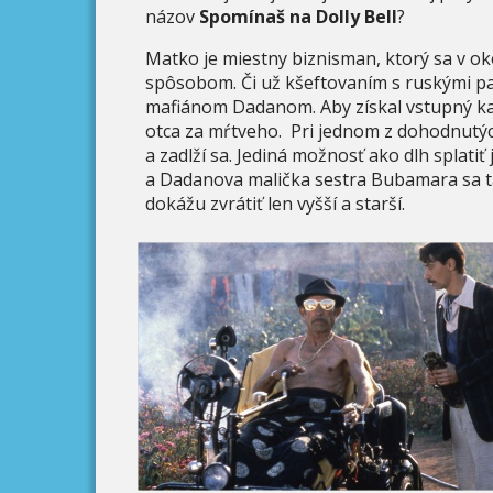
názov
Spomínaš na Dolly Bell
?
Matko je miestny biznisman, ktorý sa v 
spôsobom. Či už kšeftovaním s ruskými 
mafiánom Dadanom. Aby získal vstupný kapi
otca za mŕtveho. Pri jednom z dohodnutýc
a zadlží sa. Jediná možnosť ako dlh splatiť
a Dadanova malička sestra Bubamara sa 
dokážu zvrátiť len vyšší a starší.