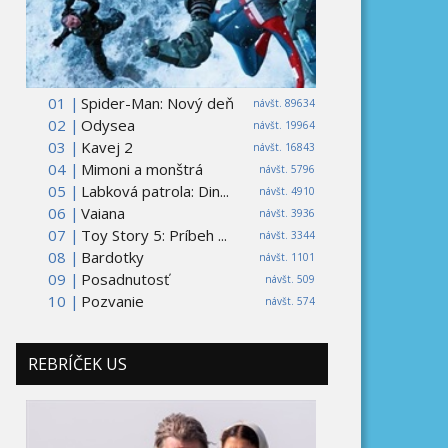
01 |
Spider-Man: Nový deň
návšt. 89634
02 |
Odysea
návšt. 19964
03 |
Kavej 2
návšt. 16843
04 |
Mimoni a monštrá
návšt. 5796
05 |
Labková patrola: Din...
návšt. 4910
06 |
Vaiana
návšt. 3936
07 |
Toy Story 5: Príbeh ...
návšt. 3344
08 |
Bardotky
návšt. 1101
09 |
Posadnutosť
návšt. 509
10 |
Pozvanie
návšt. 574
REBRÍČEK US