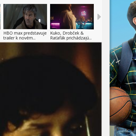
HBO max predstavuje
Kuko, Drobček &
trailer k novém...
Raťafák prichádzajú...