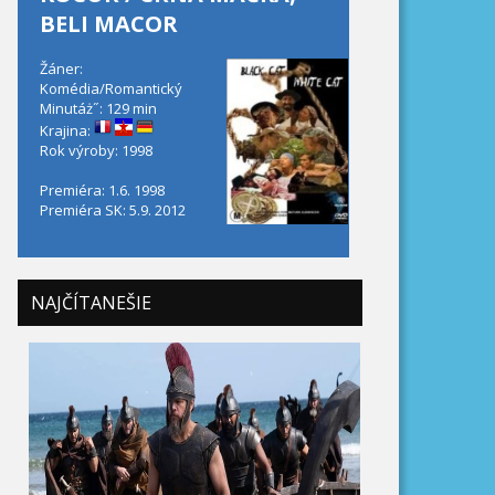
BELI MACOR
Žáner:
Komédia/Romantický
Minutáż˝: 129 min
Krajina:
Rok výroby: 1998
Premiéra: 1.6. 1998
Premiéra SK: 5.9. 2012
NAJČÍTANEŠIE