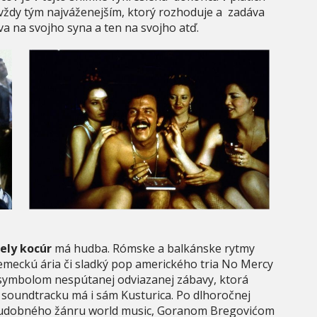
e vždy tým najváženejším, ktorý rozhoduje a zadáva
va na svojho syna a ten na svojho atď.
ely kocúr
má hudba. Rómske a balkánske rytmy
meckú ária či sladký pop amerického tria No Mercy
a symbolom nespútanej odviazanej zábavy, ktorá
a soundtracku má i sám Kusturica. Po dlhoročnej
 hudobného žánru world music, Goranom Bregovićom