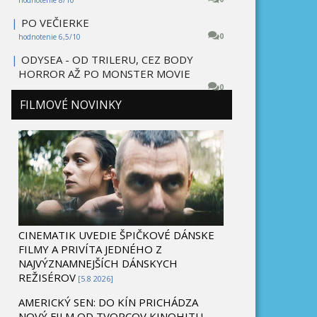
|
PO VEČIERKE
0
hodnotenie 6,5/10
|
ODYSEA - OD TRILERU, CEZ BODY
HORROR AŽ PO MONSTER MOVIE
0
FILMOVÉ NOVINKY
CINEMATIK UVEDIE ŠPIČKOVÉ DÁNSKE
FILMY A PRIVÍTA JEDNÉHO Z
NAJVÝZNAMNEJŠÍCH DÁNSKYCH
REŽISÉROV
[5.8 2026]
AMERICKÝ SEN: DO KÍN PRICHÁDZA
NOVÝ FILM OD TVORCOV KINOHITU