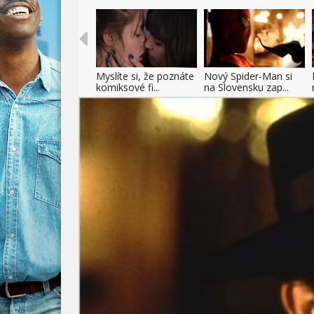
Myslíte si, že poznáte
Nový Spider-Man si
komiksové fi...
na Slovensku zap...