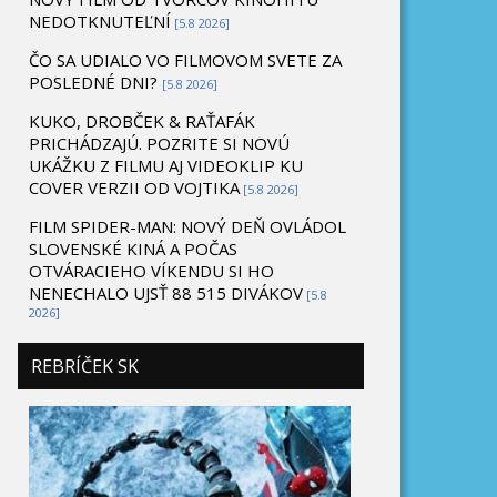
NEDOTKNUTEĽNÍ
[5.8 2026]
ČO SA UDIALO VO FILMOVOM SVETE ZA
POSLEDNÉ DNI?
[5.8 2026]
KUKO, DROBČEK & RAŤAFÁK
PRICHÁDZAJÚ. POZRITE SI NOVÚ
UKÁŽKU Z FILMU AJ VIDEOKLIP KU
COVER VERZII OD VOJTIKA
[5.8 2026]
FILM SPIDER-MAN: NOVÝ DEŇ OVLÁDOL
SLOVENSKÉ KINÁ A POČAS
OTVÁRACIEHO VÍKENDU SI HO
NENECHALO UJSŤ 88 515 DIVÁKOV
[5.8
2026]
REBRÍČEK SK