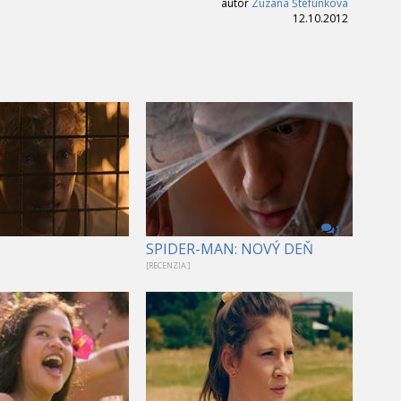
autor
Zuzana Štefunková
12.10.2012
1
SPIDER-MAN: NOVÝ DEŇ
[RECENZIA ]