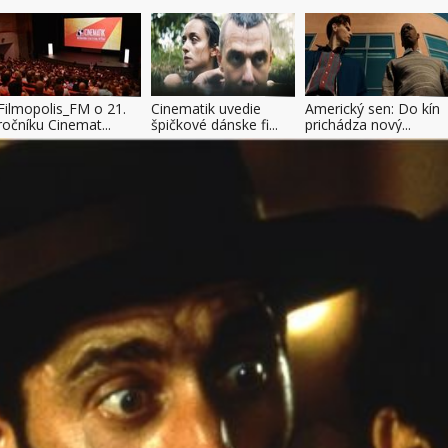
Filmopolis_FM o 21.
Cinematik uvedie
Americký sen: Do kín
ročníku Cinemat...
špičkové dánske fi...
prichádza nový...