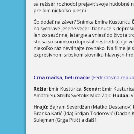
sa režisér rozhodol prejaviť svoje hudobné 
pre film niekoľko piesni.
Čo dodať na záver? Snímka Emira Kusturicu
na sychravé jesene večeri tiahnuce k depres
len zo sezónnej letargie a vniesť do života
ste sa so snímkou doposiaľ nestretli (čo je ve
niekoľko ráz neváhajte rovnako. Na filme je 
expresívnom srbskom slovníku hlavných hrdi
Crna mačka, beli mačor
(Federatívna repub
Réžia:
Emir Kusturica.
Scenár:
Emir Kusturica
Amathieu.
Strih:
Svetolik Mica Zajc. H
udba:
Vo
Hrajú:
Bajram Severdžan (Matko Destanov) Flor
Branka Katić (Ida) Srdjan Todorović (Dadan
Sulejman (Grga Pitić) a ďalší.