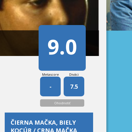
9.0
Metascore
Diváci
-
7.5
Ohodnotiť
ČIERNA MAČKA, BIELY
KOCÚR / CRNA MAČKA,