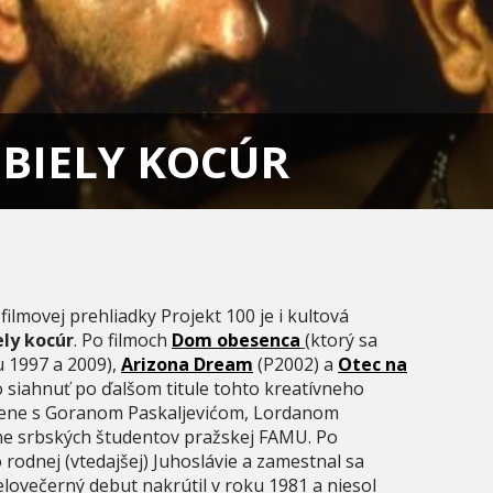
BIELY KOCÚR
lmovej prehliadky Projekt 100 je i kultová
ly kocúr
. Po filmoch
Dom obesenca
(ktorý sa
u 1997 a 2009),
Arizona Dream
(P2002) a
Otec na
 siahnuť po ďalšom titule tohto kreatívneho
lčene s Goranom Paskaljevićom, Lordanom
ne srbských študentov pražskej FAMU. Po
o rodnej (vtedajšej) Juhoslávie a zamestnal sa
 celovečerný debut nakrútil v roku 1981 a niesol