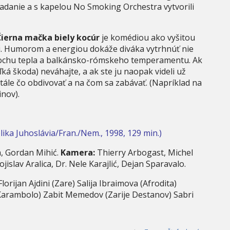
nadanie a s kapelou No Smoking Orchestra vytvorili
Čierna mačka biely kocúr
je komédiou ako vyšitou
ii. Humorom a energiou dokáže diváka vytrhnúť nie
 trochu tepla a balkánsko-rómskeho temperamentu. Ak
ľká škoda) neváhajte, a ak ste ju naopak videli už
stále čo obdivovať a na čom sa zabávať. (Napríklad na
nov).
lika Juhoslávia/Fran./Nem., 1998, 129 min.)
, Gordan Mihić.
Kamera:
Thierry Arbogast, Michel
jislav Aralica, Dr. Nele Karajlić, Dejan Sparavalo.
ijan Ajdini (Zare) Salija Ibraimova (Afrodita)
 Karambolo) Zabit Memedov (Zarije Destanov) Sabri