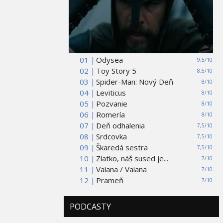
01 |
Odysea
9,5/10
02 |
Toy Story 5
8,5/10
03 |
Spider-Man: Nový Deň
8/10
04 |
Leviticus
8/10
05 |
Pozvanie
8/10
06 |
Romería
8/10
07 |
Deň odhalenia
7,5/10
08 |
Srdcovka
7,5/10
09 |
Škaredá sestra
7,5/10
10 |
Zlatko, náš sused je...
7/10
11 |
Vaiana / Vaiana
7/10
12 |
Prameň
7/10
PODCASTY