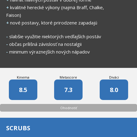
+
kvalitné herecké výkony (najmä Braff, Chalke,
Faison)
+
nové postavy, ktoré prirodzene zapadajú
-
slabšie využitie niektorých vedľajších postáv
-
občas prílišná závislosť na nostalgii
-
minimum výraznejších nových nápadov
Kinema
Metascore
Diváci
8.5
7.3
8.0
Ohodnotiť
SCRUBS