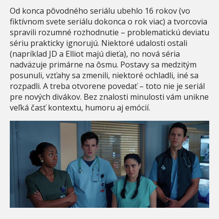
Od konca pôvodného seriálu ubehlo 16 rokov (vo
fiktívnom svete seriálu dokonca o rok viac) a tvorcovia
spravili rozumné rozhodnutie – problematickú deviatu
sériu prakticky ignorujú. Niektoré udalosti ostali
(napríklad JD a Elliot majú dieťa), no nová séria
nadväzuje primárne na ôsmu. Postavy sa medzitým
posunuli, vzťahy sa zmenili, niektoré ochladli, iné sa
rozpadli. A treba otvorene povedať – toto nie je seriál
pre nových divákov. Bez znalosti minulosti vám unikne
veľká časť kontextu, humoru aj emócií.