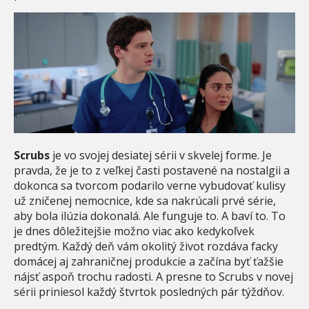
Scrubs
je vo svojej desiatej sérii v skvelej forme. Je
pravda, že je to z veľkej časti postavené na nostalgii a
dokonca sa tvorcom podarilo verne vybudovať kulisy
už zničenej nemocnice, kde sa nakrúcali prvé série,
aby bola ilúzia dokonalá. Ale funguje to. A baví to. To
je dnes dôležitejšie možno viac ako kedykoľvek
predtým. Každý deň vám okolitý život rozdáva facky
domácej aj zahraničnej produkcie a začína byť ťažšie
nájsť aspoň trochu radosti. A presne to Scrubs v novej
sérii priniesol každý štvrtok posledných pár týždňov.