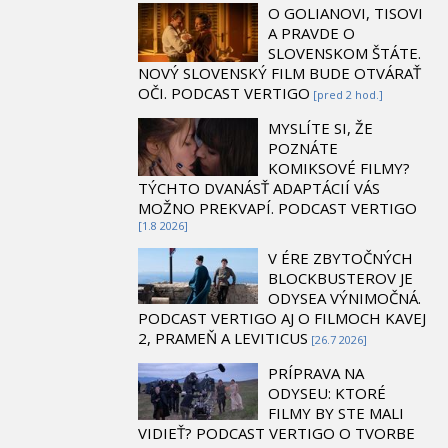
O GOLIANOVI, TISOVI
A PRAVDE O
SLOVENSKOM ŠTÁTE.
NOVÝ SLOVENSKÝ FILM BUDE OTVÁRAŤ
OČI. PODCAST VERTIGO
[pred 2 hod.]
MYSLÍTE SI, ŽE
POZNÁTE
KOMIKSOVÉ FILMY?
TÝCHTO DVANÁSŤ ADAPTÁCIÍ VÁS
MOŽNO PREKVAPÍ. PODCAST VERTIGO
[1.8 2026]
V ÉRE ZBYTOČNÝCH
BLOCKBUSTEROV JE
ODYSEA VÝNIMOČNÁ.
PODCAST VERTIGO AJ O FILMOCH KAVEJ
2, PRAMEŇ A LEVITICUS
[26.7 2026]
PRÍPRAVA NA
ODYSEU: KTORÉ
FILMY BY STE MALI
VIDIEŤ? PODCAST VERTIGO O TVORBE