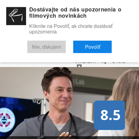
Dostávajte od nás upozornenia o
filmových novinkách
Kliknite na Povoliť, ak chcete dostávať
upozornenia
NOVINKY
RECENZIE
TRAILERY
FILMOVÁ DATABÁZA
Nie, ďakujem
Povoliť
VYHĽADAŤ
O NÁS
8.5