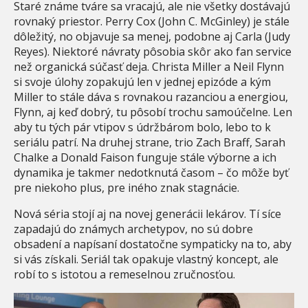
Staré známe tváre sa vracajú, ale nie všetky dostávajú
rovnaký priestor. Perry Cox (John C. McGinley) je stále
dôležitý, no objavuje sa menej, podobne aj Carla (Judy
Reyes). Niektoré návraty pôsobia skôr ako fan service
než organická súčasť deja. Christa Miller a Neil Flynn
si svoje úlohy zopakujú len v jednej epizóde a kým
Miller to stále dáva s rovnakou razanciou a energiou,
Flynn, aj keď dobrý, tu pôsobí trochu samoúčelne. Len
aby tu tých pár vtipov s údržbárom bolo, lebo to k
seriálu patrí. Na druhej strane, trio Zach Braff, Sarah
Chalke a Donald Faison funguje stále výborne a ich
dynamika je takmer nedotknutá časom – čo môže byť
pre niekoho plus, pre iného znak stagnácie.
Nová séria stojí aj na novej generácii lekárov. Tí síce
zapadajú do známych archetypov, no sú dobre
obsadení a napísaní dostatočne sympaticky na to, aby
si vás získali. Seriál tak opakuje vlastný koncept, ale
robí to s istotou a remeselnou zručnosťou.