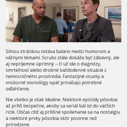
Silnou stránkou ostáva balans medzi humorom a
vážnymi témami. Scrubs stále dokáže byť zábavný, ale
aj nepríjemne úprimný – či už ide o diagnózy,
smrteľnosť alebo drobné každodenné situácie z
nemocničného prostredia. Fantazijné vsuvky a
vnútorné monológy opäť prinášajú potrebné
odľahčenie.
Nie všetko je však ideálne. Niektoré epizódy pôsobia
až príliš bezpečne, akoby sa seriál bál ísť do väčších
rizík. Občas cítiť aj prílišné spoliehanie sa na nostalgiu
a niektoré prvky pôsobia skôr povinne než
prirodzene.