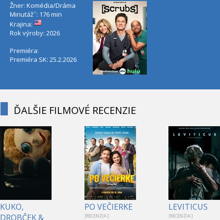
Žner: Komédia/Dráma
Minutáž˝: 176 min
Krajina:
Rok výroby: 2026
Premiéra:
Premiéra SK: 25.2.2026
ĎALŠIE FILMOVÉ RECENZIE
KUKO,
PO VEČIERKE
LEVITICUS
DROBČEK &
[RECENZIA ]
[RECENZIA ]