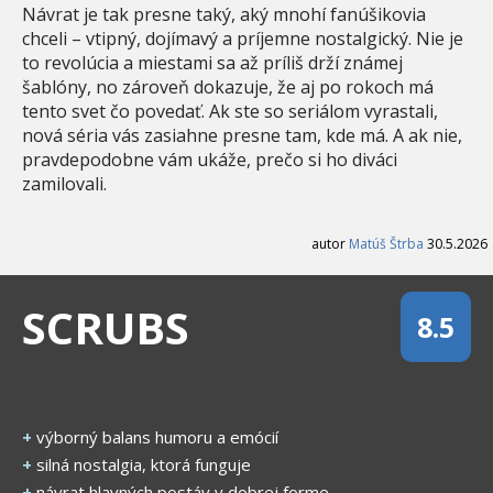
Návrat je tak presne taký, aký mnohí fanúšikovia
chceli – vtipný, dojímavý a príjemne nostalgický. Nie je
to revolúcia a miestami sa až príliš drží známej
šablóny, no zároveň dokazuje, že aj po rokoch má
tento svet čo povedať. Ak ste so seriálom vyrastali,
nová séria vás zasiahne presne tam, kde má. A ak nie,
pravdepodobne vám ukáže, prečo si ho diváci
zamilovali.
autor
Matúš Štrba
30.5.2026
SCRUBS
8.5
+
výborný balans humoru a emócií
+
silná nostalgia, ktorá funguje
+
návrat hlavných postáv v dobrej forme