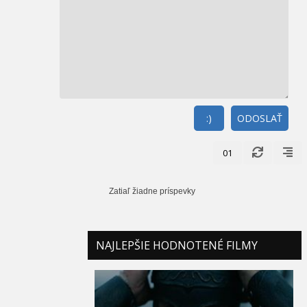
:)
ODOSLAŤ
01
Zatiaľ žiadne príspevky
NAJLEPŠIE HODNOTENÉ FILMY