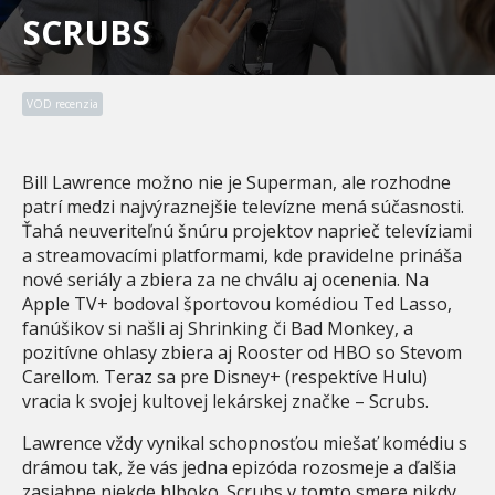
SCRUBS
VOD recenzia
Bill Lawrence možno nie je Superman, ale rozhodne
patrí medzi najvýraznejšie televízne mená súčasnosti.
Ťahá neuveriteľnú šnúru projektov naprieč televíziami
a streamovacími platformami, kde pravidelne prináša
nové seriály a zbiera za ne chválu aj ocenenia. Na
Apple TV+ bodoval športovou komédiou Ted Lasso,
fanúšikov si našli aj Shrinking či Bad Monkey, a
pozitívne ohlasy zbiera aj Rooster od HBO so Stevom
Carellom. Teraz sa pre Disney+ (respektíve Hulu)
vracia k svojej kultovej lekárskej značke – Scrubs.
Lawrence vždy vynikal schopnosťou miešať komédiu s
drámou tak, že vás jedna epizóda rozosmeje a ďalšia
zasiahne niekde hlboko. Scrubs v tomto smere nikdy