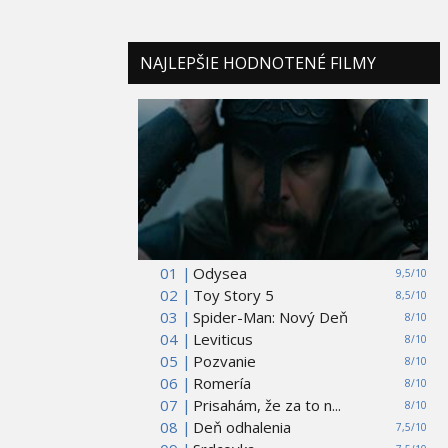
NAJLEPŠIE HODNOTENÉ FILMY
01 |
Odysea
9,5/10
02 |
Toy Story 5
8,5/10
03 |
Spider-Man: Nový Deň
8/10
04 |
Leviticus
8/10
05 |
Pozvanie
8/10
06 |
Romería
8/10
07 |
Prisahám, že za to n...
8/10
08 |
Deň odhalenia
7,5/10