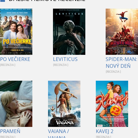
1
PO VEČIERKE
LEVITICUS
SPIDER-MAN:
NOVÝ DEŇ
[RECENZIA ]
[RECENZIA ]
[RECENZIA ]
PRAMEŇ
VAIANA /
KAVEJ 2
VAIANA
[RECENZIA ]
[RECENZIA ]