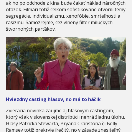
ak ho po odchode z kina bude čakať náklad náročných
otázok. Filmári totiž celkom sofistikovane otvorili témy
segregácie, individualizmu, xenofóbie, smrteľnosti a
rasizmu. Samozrejme, cez vlnený filter milučkých
štvornohých parťákov.
Hviezdny casting hlasov, no má to háčik
Zvieracia novinka zaujme aj hlasovým castingom,
ktorý však v slovenskej distribúcii nehrá žiadnu úlohu.
Hlasy Patricka Stewarta, Bryana Cranstona či Belly
Ramsey totiž prekryje írečitý, no v zásade znesiteľný