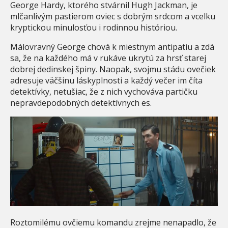
George Hardy, ktorého stvárnil Hugh Jackman, je
mlčanlivým pastierom oviec s dobrým srdcom a vcelku
kryptickou minulosťou i rodinnou históriou.
Málovravný George chová k miestnym antipatiu a zdá
sa, že na každého má v rukáve ukrytú za hrsť starej
dobrej dedinskej špiny. Naopak, svojmu stádu ovečiek
adresuje väčšinu láskyplnosti a každý večer im číta
detektívky, netušiac, že z nich vychováva partičku
nepravdepodobných detektívnych es.
Roztomilému ovčiemu komandu zrejme nenapadlo, že