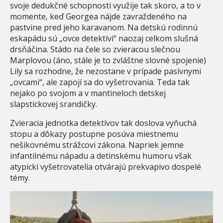
svoje dedukčné schopnosti využije tak skoro, a to v
momente, keď Georgea nájde zavraždeného na
pastvine pred jeho karavanom. Na detskú rodinnú
eskapádu sú „ovce detektívi“ naozaj celkom slušná
drsňáčina. Stádo na čele so zvieracou slečnou
Marplovou (áno, stále je to zvláštne slovné spojenie)
Lily sa rozhodne, že nezostane v prípade pasívnymi
„ovcami“, ale zapojí sa do vyšetrovania. Teda tak
nejako po svojom a v mantineloch detskej
slapstickovej srandičky.
Zvieracia jednotka detektívov tak doslova vyňuchá
stopu a dôkazy postupne posúva miestnemu
nešikovnému strážcovi zákona. Napriek jemne
infantilnému nápadu a detinskému humoru však
atypickí vyšetrovatelia otvárajú prekvapivo dospelé
témy.