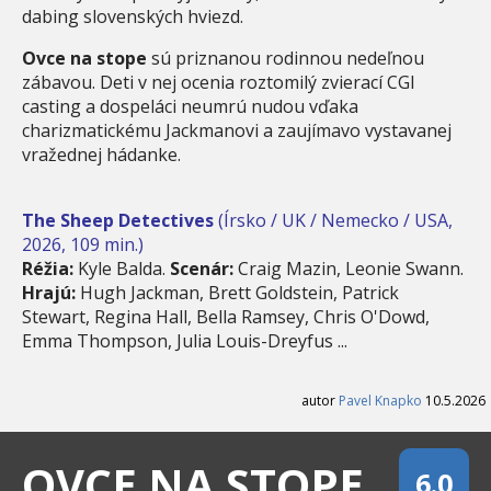
dabing slovenských hviezd.
Ovce na stope
sú priznanou rodinnou nedeľnou
zábavou. Deti v nej ocenia roztomilý zvierací CGI
casting a dospeláci neumrú nudou vďaka
charizmatickému Jackmanovi a zaujímavo vystavanej
vražednej hádanke.
The Sheep Detectives
(Írsko / UK / Nemecko / USA,
2026, 109 min.)
Réžia:
Kyle Balda.
Scenár:
Craig Mazin, Leonie Swann.
Hrajú:
Hugh Jackman, Brett Goldstein, Patrick
Stewart, Regina Hall, Bella Ramsey, Chris O'Dowd,
Emma Thompson, Julia Louis-Dreyfus ...
autor
Pavel Knapko
10.5.2026
OVCE NA STOPE
6.0