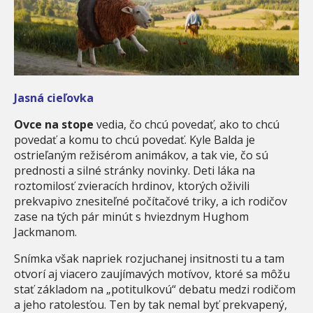
Jasná cieľovka
Ovce na stope
vedia, čo chcú povedať, ako to chcú
povedať a komu to chcú povedať. Kyle Balda je
ostrieľaným režisérom animákov, a tak vie, čo sú
prednosti a silné stránky novinky. Deti láka na
roztomilosť zvieracích hrdinov, ktorých oživili
prekvapivo znesiteľné počítačové triky, a ich rodičov
zase na tých pár minút s hviezdnym Hughom
Jackmanom.
Snímka však napriek rozjuchanej insitnosti tu a tam
otvorí aj viacero zaujímavých motívov, ktoré sa môžu
stať základom na „potitulkovú“ debatu medzi rodičom
a jeho ratolesťou. Ten by tak nemal byť prekvapený,