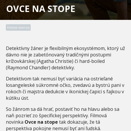
OVCE NA STOPE
Filmová recenzia
Detektívny žáner je flexibilným ekosystémom, ktorý už
dávno nie je zabetónovaný tradičnými postupmi
krížovkárskej (Agatha Christie) či hard-boiled
(Raymond Chandler) detektívky.
Detektívom tak nemusí byť variácia na ostrieľané
losangeleské súkromné očko, zvedavú a bystrú pani v
rokoch či majstra dedukcie v ikonickej čapici s fajkou v
kútiku úst.
So žánrom sa dá hrať, postaviť ho na hlavu alebo sa
naň pozrieť zo špecifickej perspektívy. Filmová
novinka
Ovce na stope
tak dokazuje, že tá
perspektíva pokojne nemusí byť ani ľudská.