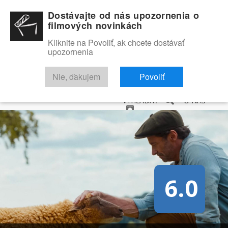
Dostávajte od nás upozornenia o
filmových novinkách
Kliknite na Povoliť, ak chcete dostávať
upozornenia
NOVINKY
RECENZIE
TRAILERY
FILMOVÁ DATABÁZA
Nie, ďakujem
Povoliť
VYHĽADAŤ
O NÁS
6.0