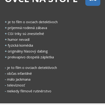
+
je to film o ovciach detektívoch
+
príjemná rodinná zábava
+
CGI triky sú znesiteľné
+
humor nevadí
+
fyzická komédia
+
originálny hlasový dabing
+
prekvapivo dospelá zápletka
-
je to film o ovciach detektívoch
-
občas infantilné
-
málo Jackmana
-
televíznosť
-
niekedy filmové rutinérstvo