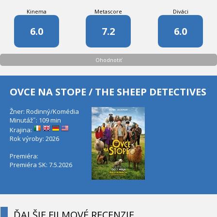
Kinema
Metascore
Diváci
6.0
7.2
6.0
Ohodnotiť
OVCE NA STOPE / THE SHEEP DETECTIVES
Žner: Rodinný/Komédia
Minutáž˝: 109 min
Krajina:
Rok výroby: 2026
Premiéra:
Premiéra SK: 7.5.2026
ĎALŠIE FILMOVÉ RECENZIE