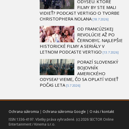
ODYSEU: KTORÉ
FILMY BY STE MALI
VIDIEŤ? PODCAST VERTIGO O TVORBE
CHRISTOPHERA NOLANA
[18.7 2026]
OD FRANCÚZSKEJ
REVOLÚCIE AŽ PO
ČERNOBYĽ. NAJLEPŠIE
HISTORICKÉ FILMY A SERIÁLY V
LETNOM PODCASTE VERTIGO
[13.7 2026]
PORAZÍ SLOVENSKÝ
BOJOVNÍK
AMERICKÉHO
ODYSEA? VIEME, ČO SA OPLATÍ VIDIEŤ
POČAS LETA
[5.7 2026]
Ochrana súkromia
|
Ochrana súkromia Google
|
O nás / kontakt
ISSN 1336-4197. Všetky práva vyhradené. (c) 2026 SECTOR Online
Entertainment / Kinema s.r.o.