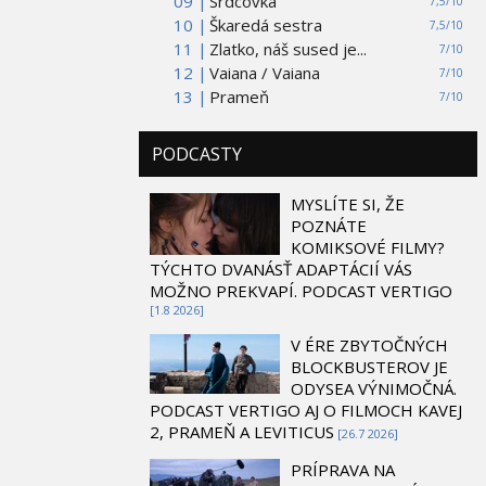
09 |
Srdcovka
7,5/10
10 |
Škaredá sestra
7,5/10
11 |
Zlatko, náš sused je...
7/10
12 |
Vaiana / Vaiana
7/10
13 |
Prameň
7/10
PODCASTY
MYSLÍTE SI, ŽE
POZNÁTE
KOMIKSOVÉ FILMY?
TÝCHTO DVANÁSŤ ADAPTÁCIÍ VÁS
MOŽNO PREKVAPÍ. PODCAST VERTIGO
[1.8 2026]
V ÉRE ZBYTOČNÝCH
BLOCKBUSTEROV JE
ODYSEA VÝNIMOČNÁ.
PODCAST VERTIGO AJ O FILMOCH KAVEJ
2, PRAMEŇ A LEVITICUS
[26.7 2026]
PRÍPRAVA NA