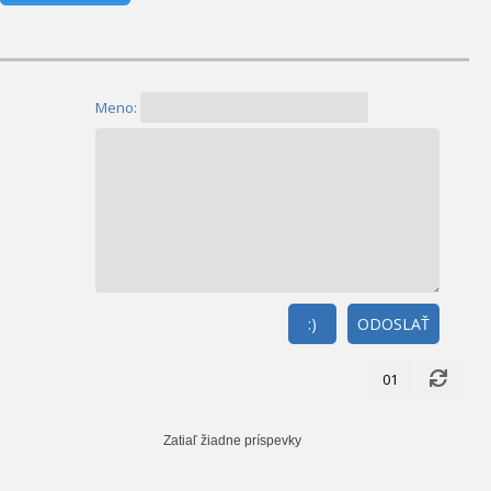
Meno:
:)
ODOSLAŤ
01
Zatiaľ žiadne príspevky