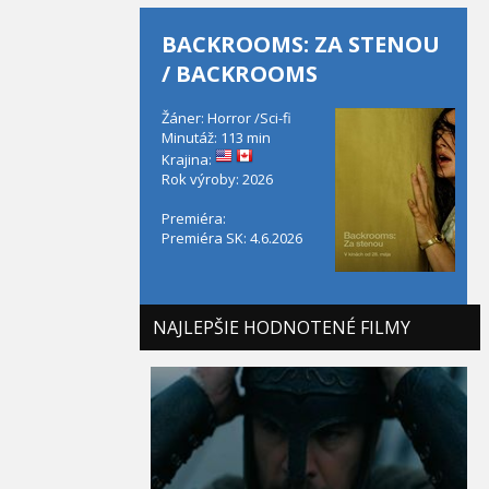
BACKROOMS: ZA STENOU
/ BACKROOMS
Žáner: Horror /Sci-fi
Minutáž: 113 min
Krajina:
Rok výroby: 2026
Premiéra:
Premiéra SK: 4.6.2026
NAJLEPŠIE HODNOTENÉ FILMY