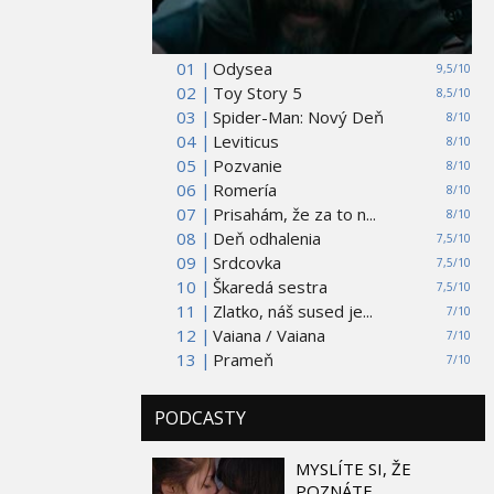
01 |
Odysea
9,5/10
02 |
Toy Story 5
8,5/10
03 |
Spider-Man: Nový Deň
8/10
04 |
Leviticus
8/10
05 |
Pozvanie
8/10
06 |
Romería
8/10
07 |
Prisahám, že za to n...
8/10
08 |
Deň odhalenia
7,5/10
09 |
Srdcovka
7,5/10
10 |
Škaredá sestra
7,5/10
11 |
Zlatko, náš sused je...
7/10
12 |
Vaiana / Vaiana
7/10
13 |
Prameň
7/10
PODCASTY
MYSLÍTE SI, ŽE
POZNÁTE