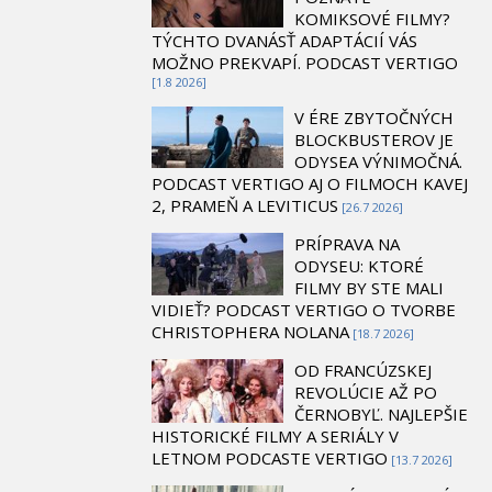
KOMIKSOVÉ FILMY?
TÝCHTO DVANÁSŤ ADAPTÁCIÍ VÁS
MOŽNO PREKVAPÍ. PODCAST VERTIGO
[1.8 2026]
V ÉRE ZBYTOČNÝCH
BLOCKBUSTEROV JE
ODYSEA VÝNIMOČNÁ.
PODCAST VERTIGO AJ O FILMOCH KAVEJ
2, PRAMEŇ A LEVITICUS
[26.7 2026]
PRÍPRAVA NA
ODYSEU: KTORÉ
FILMY BY STE MALI
VIDIEŤ? PODCAST VERTIGO O TVORBE
CHRISTOPHERA NOLANA
[18.7 2026]
OD FRANCÚZSKEJ
REVOLÚCIE AŽ PO
ČERNOBYĽ. NAJLEPŠIE
HISTORICKÉ FILMY A SERIÁLY V
LETNOM PODCASTE VERTIGO
[13.7 2026]