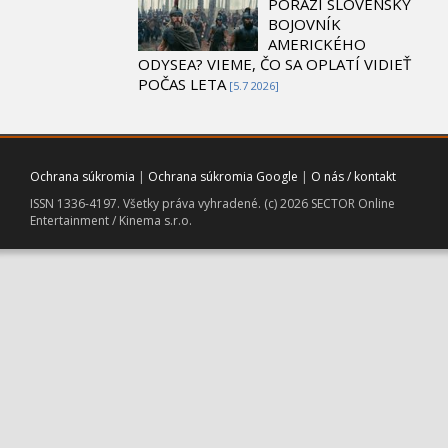
PORAZÍ SLOVENSKÝ
BOJOVNÍK
AMERICKÉHO
ODYSEA? VIEME, ČO SA OPLATÍ VIDIEŤ
POČAS LETA
[5.7 2026]
Ochrana súkromia
|
Ochrana súkromia Google
|
O nás / kontakt
ISSN 1336-4197. Všetky práva vyhradené. (c) 2026 SECTOR Online
Entertainment / Kinema s.r.o.