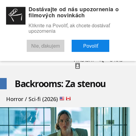
Dostávajte od nás upozornenia o
filmových novinkách
Kliknite na Povoliť, ak chcete dostávať
upozornenia
NOVINKY
RECENZIE
TRAILERY
FILMOVÁ DATABÁZA
Nie, ďakujem
Povoliť
VYHĽADAŤ
O NÁS
Backrooms: Za stenou
Horror / Sci-fi (2026)