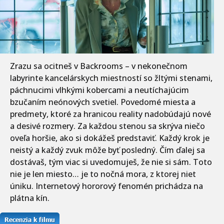
Zrazu sa ocitneš v Backrooms – v nekonečnom
labyrinte kancelárskych miestností so žltými stenami,
páchnucimi vlhkými kobercami a neutíchajúcim
bzučaním neónových svetiel. Povedomé miesta a
predmety, ktoré za hranicou reality nadobúdajú nové
a desivé rozmery. Za každou stenou sa skrýva niečo
oveľa horšie, ako si dokážeš predstaviť. Každý krok je
neistý a každý zvuk môže byť posledný. Čím ďalej sa
dostávaš, tým viac si uvedomuješ, že nie si sám. Toto
nie je len miesto… je to nočná mora, z ktorej niet
úniku. Internetový hororový fenomén prichádza na
plátna kín.