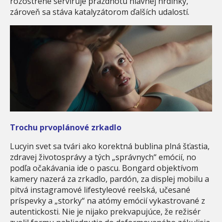
rozostrene servíruje prázdnotu hlavnej hrdinky,
zároveň sa stáva katalyzátorom ďalších udalostí.
Trochu prvoplánové zrkadlo
Lucyin svet sa tvári ako korektná bublina plná šťastia,
zdravej životosprávy a tých „správnych“ emócií, no
podľa očakávania ide o pascu. Bongard objektívom
kamery nazerá za zrkadlo, pardón, za displej mobilu a
pitvá instagramové lifestyleové reelská, učesané
príspevky a „storky“ na atómy emócií vykastrované z
autentickosti. Nie je nijako prekvapujúce, že režisér