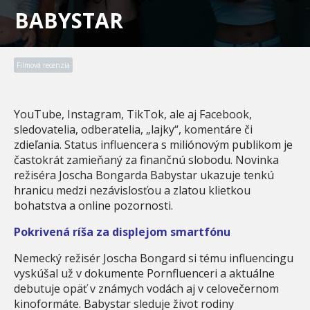
BABYSTAR
Filmová recenzia
YouTube, Instagram, TikTok, ale aj Facebook,
sledovatelia, odberatelia, „lajky“, komentáre či
zdieľania. Status influencera s miliónovým publikom je
častokrát zamieňaný za finančnú slobodu. Novinka
režiséra Joscha Bongarda Babystar ukazuje tenkú
hranicu medzi nezávislosťou a zlatou klietkou
bohatstva a online pozornosti.
Pokrivená ríša za displejom smartfónu
Nemecký režisér Joscha Bongard si tému influencingu
vyskúšal už v dokumente Pornfluenceri a aktuálne
debutuje opäť v známych vodách aj v celovečernom
kinoformáte. Babystar sleduje život rodiny