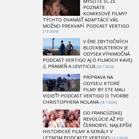
MYSLÍTE SI, ŽE
POZNÁTE
KOMIKSOVÉ FILMY?
TÝCHTO DVANÁSŤ ADAPTÁCIÍ VÁS
MOŽNO PREKVAPÍ. PODCAST VERTIGO
[1.8 2026]
V ÉRE ZBYTOČNÝCH
BLOCKBUSTEROV JE
ODYSEA VÝNIMOČNÁ.
PODCAST VERTIGO AJ O FILMOCH KAVEJ
2, PRAMEŇ A LEVITICUS
[26.7 2026]
PRÍPRAVA NA
ODYSEU: KTORÉ
FILMY BY STE MALI
VIDIEŤ? PODCAST VERTIGO O TVORBE
CHRISTOPHERA NOLANA
[18.7 2026]
OD FRANCÚZSKEJ
REVOLÚCIE AŽ PO
ČERNOBYĽ. NAJLEPŠIE
HISTORICKÉ FILMY A SERIÁLY V
LETNOM PODCASTE VERTIGO
[13.7 2026]