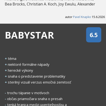
Bea Brocks, Christian A. Koch, Joy Ewulu, Alexander
autor
Pavel Knapko
15.6.2026
BABYSTAR
6.5
+
téma
+
niektoré formálne nápady
+
herecké výkony
+
snaha o predstavenie problematiky
+
sterilný vizuál verzus emočná zemitosť
-
trochu tápanie v motívoch
-
občas priamočiara snaha o presah
-
tenká hranica medzi uveriteľnosťou a