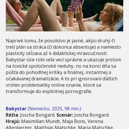
Napriek tomu, že posolstvo je jasné, akýsi druhý či
tretí plán sa stráca (či dokonca absentuje) a namiesto
plasticity skĺzava až k didaktickej mravoučnosti.
Babystar síce robí veľa vecí správne a ukazuje prstom
na toxické spoločenské neduhy, no na konci dňa sa
púšťa do pohodlnej kritiky a finálnej, instantnej a
očakávanej dramatizácie. A to pri ignorovaní ďalších
vrstiev problematiky online onanie, ktoré sa
transformuje do explicitnej pornografie.
Babystar
(Nemecko, 2025, 98 min.)
Réžia
: Joscha Bongard.
Scenár:
Joscha Bongard.
Hrajú:
Maximilian Mundt, Maja Bons, Verena
Altenberger, Matthias Matschke, Maria Matschke,