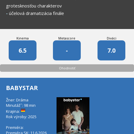
grotesknosťou charakterov
-
účelová dramatizácia finále
Kinema
Metascore
Diváci
6.5
-
7.0
Ohodnotiť
BABYSTAR
Žner: Dráma
Minutáž˝: 98 min
Krajina:
Rok výroby: 2025
Premiéra:
Premiéra SK: 11.6.2026