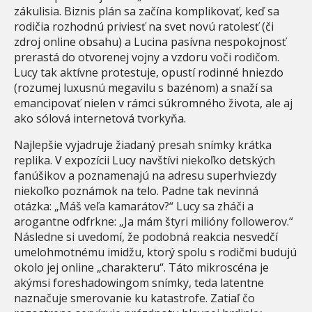
zákulisia. Biznis plán sa začína komplikovať, keď sa
rodičia rozhodnú priviesť na svet novú ratolesť (či
zdroj online obsahu) a Lucina pasívna nespokojnosť
prerastá do otvorenej vojny a vzdoru voči rodičom.
Lucy tak aktívne protestuje, opustí rodinné hniezdo
(rozumej luxusnú megavilu s bazénom) a snaží sa
emancipovať nielen v rámci súkromného života, ale aj
ako sólová internetová tvorkyňa.
Najlepšie vyjadruje žiadaný presah snímky krátka
replika. V expozícii Lucy navštívi niekoľko detských
fanúšikov a poznamenajú na adresu superhviezdy
niekoľko poznámok na telo. Padne tak nevinná
otázka: „Máš veľa kamarátov?“ Lucy sa zháči a
arogantne odfrkne: „Ja mám štyri milióny followerov.“
Následne si uvedomí, že podobná reakcia nesvedčí
umelohmotnému imidžu, ktorý spolu s rodičmi budujú
okolo jej online „charakteru“. Táto mikroscéna je
akýmsi foreshadowingom snímky, teda latentne
naznačuje smerovanie ku katastrofe. Zatiaľ čo