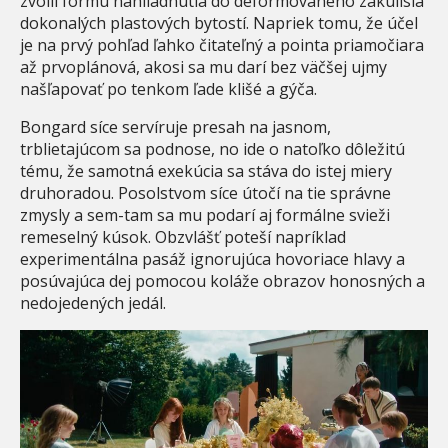
zvolil formu nahliadnutia do deformovaného zákulisia
dokonalých plastových bytostí. Napriek tomu, že účel
je na prvý pohľad ľahko čitateľný a pointa priamočiara
až prvoplánová, akosi sa mu darí bez väčšej ujmy
našľapovať po tenkom ľade klišé a gýča.
Bongard síce servíruje presah na jasnom,
trblietajúcom sa podnose, no ide o natoľko dôležitú
tému, že samotná exekúcia sa stáva do istej miery
druhoradou. Posolstvom síce útočí na tie správne
zmysly a sem-tam sa mu podarí aj formálne svieži
remeselný kúsok. Obzvlášť poteší napríklad
experimentálna pasáž ignorujúca hovoriace hlavy a
posúvajúca dej pomocou koláže obrazov honosných a
nedojedených jedál.