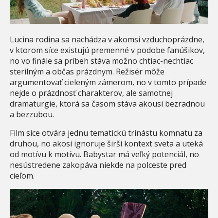
Lucina rodina sa nachádza v akomsi vzduchoprázdne,
v ktorom síce existujú premenné v podobe fanúšikov,
no vo finále sa príbeh stáva možno chtiac-nechtiac
sterilným a občas prázdnym. Režisér môže
argumentovať cieleným zámerom, no v tomto prípade
nejde o prázdnosť charakterov, ale samotnej
dramaturgie, ktorá sa časom stáva akousi bezradnou
a bezzubou.
Film síce otvára jednu tematickú trinástu komnatu za
druhou, no akosi ignoruje širší kontext sveta a uteká
od motívu k motívu. Babystar má veľký potenciál, no
nesústredene zakopáva niekde na polceste pred
cieľom.