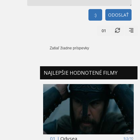
:)
ODOSLAŤ
01
Zatiaľ žiadne príspevky
NAJLEPŠIE HODNOTENÉ FILMY
01 |
Odysea
9,5/10