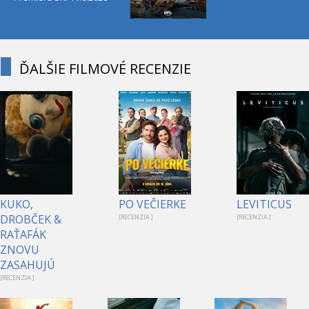
ĎALŠIE FILMOVÉ RECENZIE
KUKO,
PO VEČIERKE
LEVITICUS
DROBČEK &
[RECENZIA ]
[RECENZIA ]
RAŤAFÁK
ZNOVU
ZASAHUJÚ
[RECENZIA ]