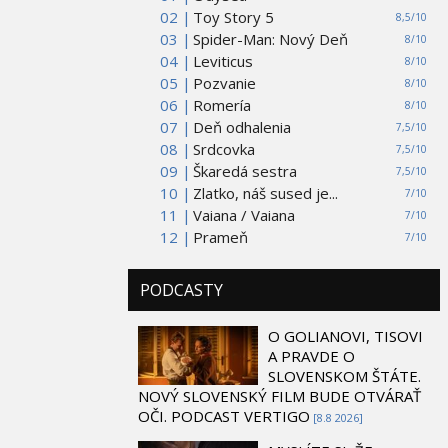
02 |
Toy Story 5
8,5/10
03 |
Spider-Man: Nový Deň
8/10
04 |
Leviticus
8/10
05 |
Pozvanie
8/10
06 |
Romería
8/10
07 |
Deň odhalenia
7,5/10
08 |
Srdcovka
7,5/10
09 |
Škaredá sestra
7,5/10
10 |
Zlatko, náš sused je...
7/10
11 |
Vaiana / Vaiana
7/10
12 |
Prameň
7/10
PODCASTY
O GOLIANOVI, TISOVI
A PRAVDE O
SLOVENSKOM ŠTÁTE.
NOVÝ SLOVENSKÝ FILM BUDE OTVÁRAŤ
OČI. PODCAST VERTIGO
[8.8 2026]