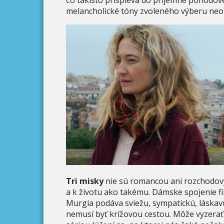
čo takisto prispieva do príjemne pohodove
melancholické tóny zvoleného výberu neo
Tri misky
nie sú romancou ani rozchodov
a k životu ako takému. Dámske spojenie fi
Murgia podáva sviežu, sympatickú, láskavú
nemusí byť krížovou cestou. Môže vyzerať