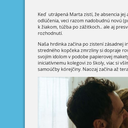
Keď utrápená Marta zistí, že absencia jej 
odlúčenia, veci razom nadobudnú novú (prí)
k žiakom, túžba po zážitkoch... ale aj pres
rozhodnutí.
Naša hrdinka začína po zistení zásadnej in
stredného kopčeka zmrzliny si dopraje ro
svojím idolom v podobe papierovej makety 
iniciatívnemu kolegovi zo školy, viac si vš
samoúčby kórejčiny. Naozaj začína až tera