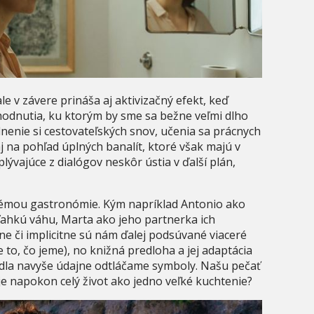
le v závere prináša aj aktivizačný efekt, keď
hodnutia, ku ktorým by sme sa bežne veľmi dlho
lnenie si cestovateľských snov, učenia sa prácnych
aj na pohľad úplných banalít, ktoré však majú v
lývajúce z dialógov neskôr ústia v ďalší plán,
témou gastronómie. Kým napríklad Antonio ako
 ľahkú váhu, Marta ako jeho partnerka ich
ne či implicitne sú nám ďalej podsúvané viaceré
 to, čo jeme), no knižná predloha a jej adaptácia
 jedla navyše údajne odtláčame symboly. Našu pečať
je napokon celý život ako jedno veľké kuchtenie?