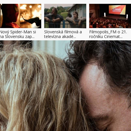
Nový Spider-Man si
Slovenská filmová a
Filmopolis_FM o 21.
na Slovensku zap...
televízna akadé...
ročníku Cinemat...