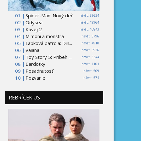
01 |
Spider-Man: Nový deň
návšt. 89634
02 |
Odysea
návšt. 19964
03 |
Kavej 2
návšt. 16843
04 |
Mimoni a monštrá
návšt. 5796
05 |
Labková patrola: Din...
návšt. 4910
06 |
Vaiana
návšt. 3936
07 |
Toy Story 5: Príbeh ...
návšt. 3344
08 |
Bardotky
návšt. 1101
09 |
Posadnutosť
návšt. 509
10 |
Pozvanie
návšt. 574
REBRÍČEK US