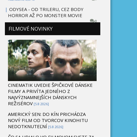
|
ODYSEA - OD TRILERU, CEZ BODY
HORROR AŽ PO MONSTER MOVIE
0
FILMOVÉ NOVINKY
CINEMATIK UVEDIE ŠPIČKOVÉ DÁNSKE
FILMY A PRIVÍTA JEDNÉHO Z
NAJVÝZNAMNEJŠÍCH DÁNSKYCH
REŽISÉROV
[5.8 2026]
AMERICKÝ SEN: DO KÍN PRICHÁDZA
NOVÝ FILM OD TVORCOV KINOHITU
NEDOTKNUTEĽNÍ
[5.8 2026]