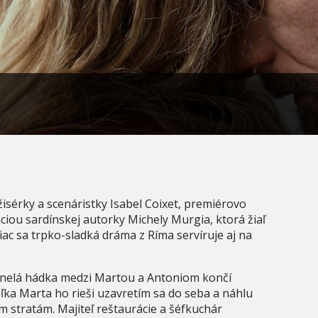
žisérky a scenáristky Isabel Coixet, premiérovo
ciou sardínskej autorky Michely Murgia, ktorá žiaľ
ac sa trpko-sladká dráma z Ríma servíruje aj na
inelá hádka medzi Martou a Antoniom končí
ka Marta ho rieši uzavretím sa do seba a náhlu
ým stratám. Majiteľ reštaurácie a šéfkuchár