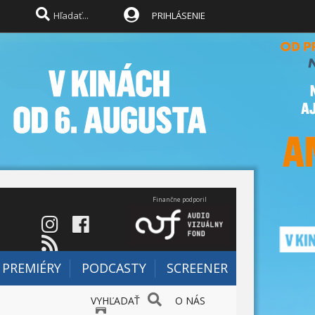
PRIHLÁSENIE
Finančne podporil
PREMIÉRY
PODCASTY
SCREENER
VYHĽADAŤ
O NÁS