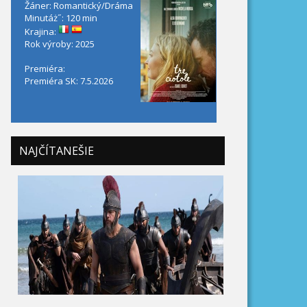
Žáner: Romantický/Dráma
Minutáż˝: 120 min
Krajina:
Rok výroby: 2025
Premiéra:
Premiéra SK: 7.5.2026
NAJČÍTANEŠIE