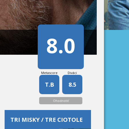
8.0
Metascore
Diváci
T.B
8.5
Ohodnotiť
TRI MISKY / TRE CIOTOLE