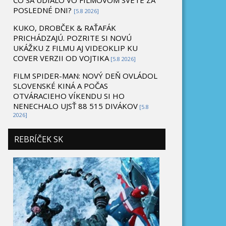
ČO SA UDIALO VO FILMOVOM SVETE ZA
POSLEDNÉ DNI?
[5.8 2026]
KUKO, DROBČEK & RAŤAFÁK
PRICHÁDZAJÚ. POZRITE SI NOVÚ
UKÁŽKU Z FILMU AJ VIDEOKLIP KU
COVER VERZII OD VOJTIKA
[5.8 2026]
FILM SPIDER-MAN: NOVÝ DEŇ OVLÁDOL
SLOVENSKÉ KINÁ A POČAS
OTVÁRACIEHO VÍKENDU SI HO
NENECHALO UJSŤ 88 515 DIVÁKOV
[5.8
2026]
REBRÍČEK SK