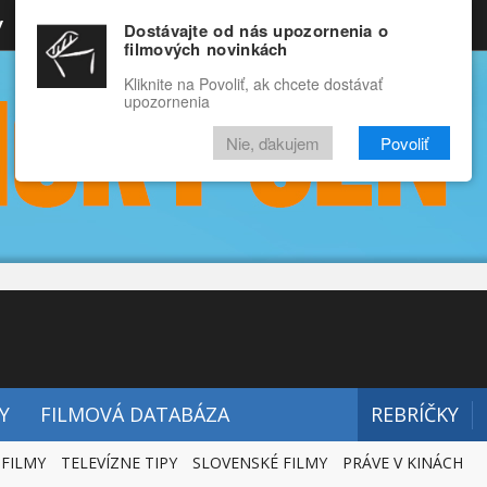
y
Rozprávky
Funny
Docu
Dostávajte od nás upozornenia o
filmových novinkách
RECENZIE
VIDEÁ
FILMY
Kliknite na Povoliť, ak chcete dostávať
upozornenia
Nie, ďakujem
Povoliť
Y
FILMOVÁ DATABÁZA
REBRÍČKY
 FILMY
TELEVÍZNE TIPY
SLOVENSKÉ FILMY
PRÁVE V KINÁCH