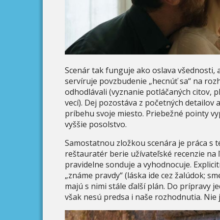
Scenár tak funguje ako oslava všednosti, a
servíruje povzbudenie „hecnúť sa“ na roz
odhodlávali (vyznanie potláčaných citov, p
vecí). Dej pozostáva z početných detailov 
príbehu svoje miesto. Priebežné pointy vyp
vyššie posolstvo.
Samostatnou zložkou scenára je práca s 
reštauratér berie užívateľské recenzie na
pravidelne sonduje a vyhodnocuje. Explicit
„známe pravdy“ (láska ide cez žalúdok; sme
majú s nimi stále ďalší plán. Do prípravy
však nesú predsa i naše rozhodnutia. Nie 