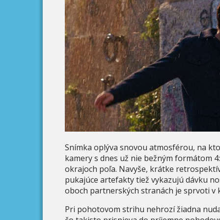
Snímka oplýva snovou atmosférou, na ktor
kamery s dnes už nie bežným formátom 4:
okrajoch poľa. Navyše, krátke retrospektí
pukajúce artefakty tiež vykazujú dávku no
oboch partnerských stranách je sprvoti v
Pri pohotovom strihu nehrozí žiadna nuda