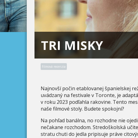
TRI MISKY
Filmová recenzia
Najnovší počin etablovanej španielskej re
uvádzaný na festivale v Toronte, je adaptá
v roku 2023 podľahla rakovine. Tento mesi
naše filmové stoly. Budete spokojní?
Na pohľad banálna, no rozhodne nie ojed
nečakane rozchodom. Stredoškolská učiteľ
stratu chuti do jedla pripisuje práve citov