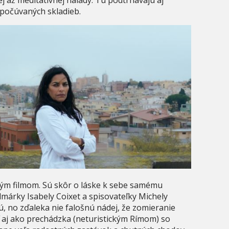
j až meditatívnej nálady. Tú podtrhávajú aj
počúvaných skladieb.
ým filmom. Sú skôr o láske k sebe samému
lmárky Isabely Coixet a spisovateľky Michely
, no zďaleka nie falošnú nádej, že zomieranie
 aj ako prechádzka (neturistickým Rímom) so