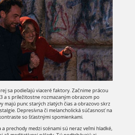
ej sa podieľajú viaceré faktory. Začnime prácou
3 a s príležitostne rozmazaným obrazom po
vy majú punc starých zlatých čias a obrazovo skrz
stalgie. Depresívna či melancholická súčasnosť na
 kontraste so šťastnými spomienkami.
 a prechody medzi scénami sú neraz veľmi hladké,