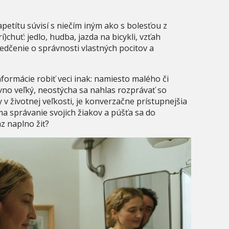
apetítu súvisí s niečím iným ako s bolesťou z
chuť: jedlo, hudba, jazda na bicykli, vzťah
vedčenie o správnosti vlastných pocitov a
formácie robiť veci inak: namiesto malého či
vno veľký, neostýcha sa nahlas rozprávať so
v životnej veľkosti, je konverzačne prístupnejšia
íma správanie svojich žiakov a púšťa sa do
z naplno žiť?