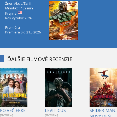
Žner: Akcia/Sci-fi
Minutáž˝: 132 min
Krajina:
Rok výroby: 2026
Premiéra:
Premiéra SK: 21.5.2026
ĎALŠIE FILMOVÉ RECENZIE
1
PO VEČIERKE
LEVITICUS
SPIDER-MAN:
NOVÝ DEŇ
[RECENZIA ]
[RECENZIA ]