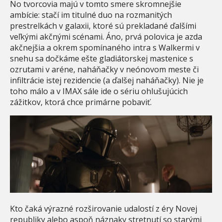
No tvorcovia majú v tomto smere skromnejšie
ambície: stačí im titulné duo na rozmanitých
prestrelkách v galaxii, ktoré sú prekladané ďalšími
veľkými akčnými scénami. Áno, prvá polovica je azda
akčnejšia a okrem spomínaného intra s Walkermi v
snehu sa dočkáme ešte gladiátorskej mastenice s
ozrutami v aréne, naháňačky v neónovom meste či
infiltrácie istej rezidencie (a ďalšej naháňačky). Nie je
toho málo a v IMAX sále ide o sériu ohlušujúcich
zážitkov, ktorá chce primárne pobaviť.
Kto čaká výrazné rozširovanie udalostí z éry Novej
republiky alebo aspoň náznaky stretnutí so starými