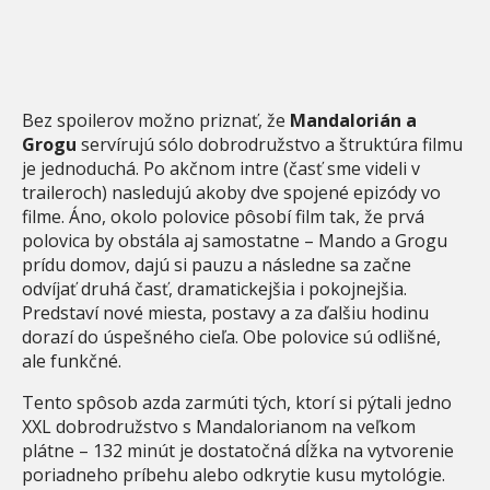
Bez spoilerov možno priznať, že
Mandalorián a
Grogu
servírujú sólo dobrodružstvo a štruktúra filmu
je jednoduchá. Po akčnom intre (časť sme videli v
traileroch) nasledujú akoby dve spojené epizódy vo
filme. Áno, okolo polovice pôsobí film tak, že prvá
polovica by obstála aj samostatne – Mando a Grogu
prídu domov, dajú si pauzu a následne sa začne
odvíjať druhá časť, dramatickejšia i pokojnejšia.
Predstaví nové miesta, postavy a za ďalšiu hodinu
dorazí do úspešného cieľa. Obe polovice sú odlišné,
ale funkčné.
Tento spôsob azda zarmúti tých, ktorí si pýtali jedno
XXL dobrodružstvo s Mandalorianom na veľkom
plátne – 132 minút je dostatočná dĺžka na vytvorenie
poriadneho príbehu alebo odkrytie kusu mytológie.