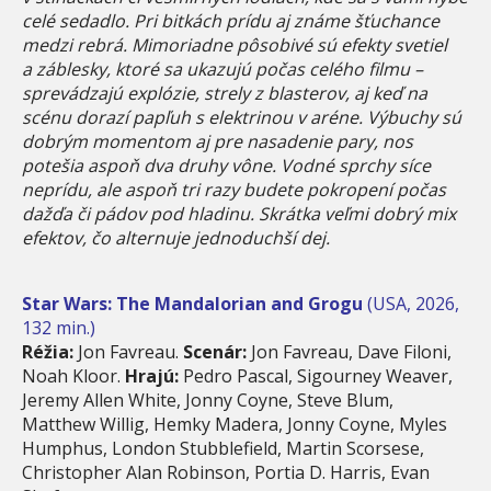
celé sedadlo. Pri bitkách prídu aj známe šťuchance
medzi rebrá. Mimoriadne pôsobivé sú efekty svetiel
a záblesky, ktoré sa ukazujú počas celého filmu –
sprevádzajú explózie, strely z blasterov, aj keď na
scénu dorazí papľuh s elektrinou v aréne. Výbuchy sú
dobrým momentom aj pre nasadenie pary, nos
potešia aspoň dva druhy vône. Vodné sprchy síce
neprídu, ale aspoň tri razy budete pokropení počas
dažďa či pádov pod hladinu. Skrátka veľmi dobrý mix
efektov, čo alternuje jednoduchší dej.
Star Wars: The Mandalorian and Grogu
(USA, 2026,
132 min.)
Réžia:
Jon Favreau.
Scenár:
Jon Favreau, Dave Filoni,
Noah Kloor.
Hrajú:
Pedro Pascal, Sigourney Weaver,
Jeremy Allen White, Jonny Coyne, Steve Blum,
Matthew Willig, Hemky Madera, Jonny Coyne, Myles
Humphus, London Stubblefield, Martin Scorsese,
Christopher Alan Robinson, Portia D. Harris, Evan