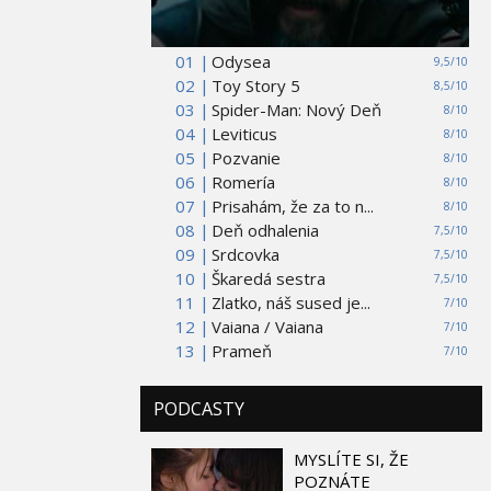
01 |
Odysea
9,5/10
02 |
Toy Story 5
8,5/10
03 |
Spider-Man: Nový Deň
8/10
04 |
Leviticus
8/10
05 |
Pozvanie
8/10
06 |
Romería
8/10
07 |
Prisahám, že za to n...
8/10
08 |
Deň odhalenia
7,5/10
09 |
Srdcovka
7,5/10
10 |
Škaredá sestra
7,5/10
11 |
Zlatko, náš sused je...
7/10
12 |
Vaiana / Vaiana
7/10
13 |
Prameň
7/10
PODCASTY
MYSLÍTE SI, ŽE
POZNÁTE