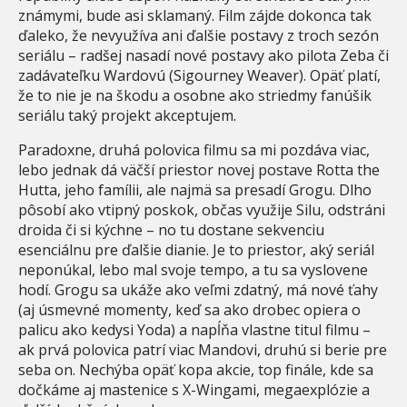
známymi, bude asi sklamaný. Film zájde dokonca tak
ďaleko, že nevyužíva ani ďalšie postavy z troch sezón
seriálu – radšej nasadí nové postavy ako pilota Zeba či
zadávateľku Wardovú (Sigourney Weaver). Opäť platí,
že to nie je na škodu a osobne ako striedmy fanúšik
seriálu taký projekt akceptujem.
Paradoxne, druhá polovica filmu sa mi pozdáva viac,
lebo jednak dá väčší priestor novej postave Rotta the
Hutta, jeho famílii, ale najmä sa presadí Grogu. Dlho
pôsobí ako vtipný poskok, občas využije Silu, odstráni
droida či si kýchne – no tu dostane sekvenciu
esenciálnu pre ďalšie dianie. Je to priestor, aký seriál
neponúkal, lebo mal svoje tempo, a tu sa vyslovene
hodí. Grogu sa ukáže ako veľmi zdatný, má nové ťahy
(aj úsmevné momenty, keď sa ako drobec opiera o
palicu ako kedysi Yoda) a napĺňa vlastne titul filmu –
ak prvá polovica patrí viac Mandovi, druhú si berie pre
seba on. Nechýba opäť kopa akcie, top finále, kde sa
dočkáme aj mastenice s X-Wingami, megaexplózie a