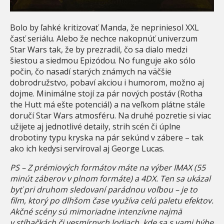
Bolo by ľahké kritizovať Manda, že nepriniesol XXL
časť seriálu. Alebo že nechce nakopnúť univerzum
Star Wars tak, že by prezradil, čo sa dialo medzi
šiestou a siedmou Epizódou. No funguje ako sólo
počin, čo nasadí starých známych na väčšie
dobrodružstvo, pobaví akciou i humorom, možno aj
dojme. Minimálne stojí za pár nových postáv (Rotha
the Hutt má ešte potenciál) a na veľkom plátne stále
doručí Star Wars atmosféru. Na druhé pozretie si viac
užijete aj jednotlivé detaily, strih scén či úplne
drobotiny typu kryska na pár sekúnd v zábere – tak
ako ich kedysi servíroval aj George Lucas.
PS – Z prémiových formátov máte na výber IMAX (55
minút záberov v plnom formáte) a 4DX. Ten sa ukázal
byť pri druhom sledovaní parádnou voľbou – je to
film, ktorý po dlhšom čase využíva celú paletu efektov.
Akčné scény sú mimoriadne intenzívne najmä
v stíhačkách či vesmírnych lodiach, kde sa s vami hýbe