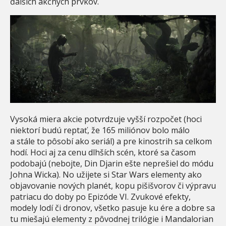
ďalších akčných prvkov.
Vysoká miera akcie potvrdzuje vyšší rozpočet (hoci
niektorí budú reptať, že 165 miliónov bolo málo
a stále to pôsobí ako seriál) a pre kinostrih sa celkom
hodí. Hoci aj za cenu dlhších scén, ktoré sa časom
podobajú (nebojte, Din Djarin ešte neprešiel do módu
Johna Wicka). No užijete si Star Wars elementy ako
objavovanie nových planét, kopu pišišvorov či výpravu
patriacu do doby po Epizóde VI. Zvukové efekty,
modely lodí či dronov, všetko pasuje ku ére a dobre sa
tu miešajú elementy z pôvodnej trilógie i Mandalorian