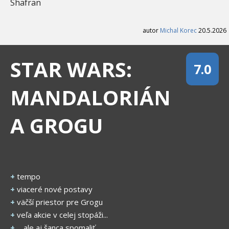
Shafran
autor
Michal Korec
20.5.2026
STAR WARS:
7.0
MANDALORIÁN
A GROGU
+
tempo
+
viaceré nové postavy
+
väčší priestor pre Grogu
+
veľa akcie v celej stopáži...
+
... ale aj šanca spomaliť