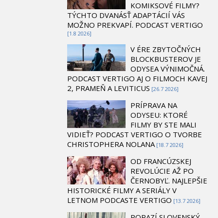
KOMIKSOVÉ FILMY?
TÝCHTO DVANÁSŤ ADAPTÁCIÍ VÁS
MOŽNO PREKVAPÍ. PODCAST VERTIGO
[1.8 2026]
V ÉRE ZBYTOČNÝCH
BLOCKBUSTEROV JE
ODYSEA VÝNIMOČNÁ.
PODCAST VERTIGO AJ O FILMOCH KAVEJ
2, PRAMEŇ A LEVITICUS
[26.7 2026]
PRÍPRAVA NA
ODYSEU: KTORÉ
FILMY BY STE MALI
VIDIEŤ? PODCAST VERTIGO O TVORBE
CHRISTOPHERA NOLANA
[18.7 2026]
OD FRANCÚZSKEJ
REVOLÚCIE AŽ PO
ČERNOBYĽ. NAJLEPŠIE
HISTORICKÉ FILMY A SERIÁLY V
LETNOM PODCASTE VERTIGO
[13.7 2026]
PORAZÍ SLOVENSKÝ