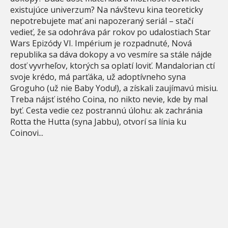
existujúce univerzum? Na návštevu kina teoreticky
nepotrebujete mať ani napozeraný seriál – stačí
vedieť, že sa odohráva pár rokov po udalostiach Star
Wars Epizódy VI. Impérium je rozpadnuté, Nová
republika sa dáva dokopy a vo vesmíre sa stále nájde
dosť vyvrheľov, ktorých sa oplatí loviť. Mandalorian ctí
svoje krédo, má parťáka, už adoptívneho syna
Groguho (už nie Baby Yodu!), a získali zaujímavú misiu.
Treba nájsť istého Coina, no nikto nevie, kde by mal
byť. Cesta vedie cez postrannú úlohu: ak zachránia
Rotta the Hutta (syna Jabbu), otvorí sa línia ku
Coinovi...