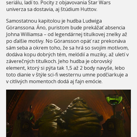
seriálu, ladí to. Pocity z objavovania Star Wars
univerza sa dostavia, aj štúdium Huttov.
Samostatnou kapitolou je hudba Ludwiga
Göranssona. Áno, puristom bude prekážať absencia
Johna Williamsa – od legendárnej titulkovej znelky až
po ďalšie motívy. No Göransson opäť raz prekonáva
sám seba a okrem toho, že sa hrá so svojím motívom,
dodáva kopu dobrých tém, melódií a muziky, až uletí v
záverečných titulkoch. Jeho hudba je obrovský
element, ktorý si pýta tak 1,5 až 2 body navyše, lebo
toto dianie v štýle sci-fi westernu umne podčiarkuje a
v citlivých momentoch dodá aj fajn emócie.