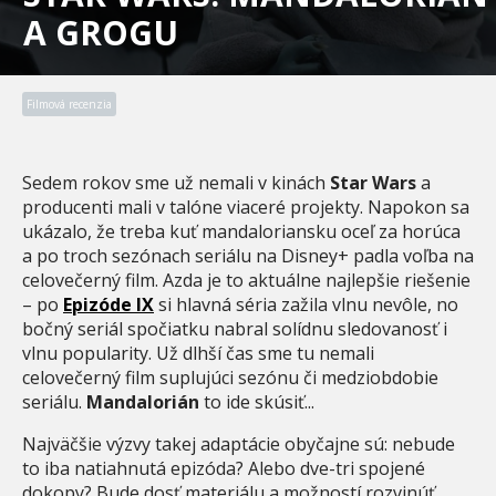
A GROGU
Filmová recenzia
Sedem rokov sme už nemali v kinách
Star Wars
a
producenti mali v talóne viaceré projekty. Napokon sa
ukázalo, že treba kuť mandaloriansku oceľ za horúca
a po troch sezónach seriálu na Disney+ padla voľba na
celovečerný film. Azda je to aktuálne najlepšie riešenie
– po
Epizóde IX
si hlavná séria zažila vlnu nevôle, no
bočný seriál spočiatku nabral solídnu sledovanosť i
vlnu popularity. Už dlhší čas sme tu nemali
celovečerný film suplujúci sezónu či medziobdobie
seriálu.
Mandalorián
to ide skúsiť...
Najväčšie výzvy takej adaptácie obyčajne sú: nebude
to iba natiahnutá epizóda? Alebo dve-tri spojené
dokopy? Bude dosť materiálu a možností rozvinúť