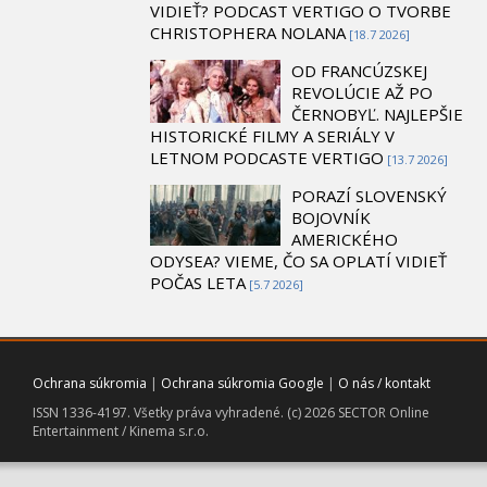
VIDIEŤ? PODCAST VERTIGO O TVORBE
CHRISTOPHERA NOLANA
[18.7 2026]
OD FRANCÚZSKEJ
REVOLÚCIE AŽ PO
ČERNOBYĽ. NAJLEPŠIE
HISTORICKÉ FILMY A SERIÁLY V
LETNOM PODCASTE VERTIGO
[13.7 2026]
PORAZÍ SLOVENSKÝ
BOJOVNÍK
AMERICKÉHO
ODYSEA? VIEME, ČO SA OPLATÍ VIDIEŤ
POČAS LETA
[5.7 2026]
Ochrana súkromia
|
Ochrana súkromia Google
|
O nás / kontakt
ISSN 1336-4197. Všetky práva vyhradené. (c) 2026 SECTOR Online
Entertainment / Kinema s.r.o.