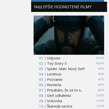
NAJLEPŠIE HODNOTENÉ FILMY
01 |
Odysea
9,5/10
02 |
Toy Story 5
8,5/10
03 |
Spider-Man: Nový Deň
8/10
04 |
Leviticus
8/10
05 |
Pozvanie
8/10
06 |
Romería
8/10
07 |
Prisahám, že za to n...
8/10
08 |
Deň odhalenia
7,5/10
09 |
Srdcovka
7,5/10
10 |
Škaredá sestra
7,5/10