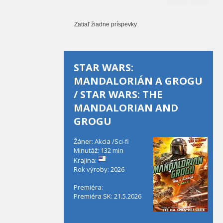
Zatiaľ žiadne príspevky
STAR WARS:
MANDALORIÁN A GROGU
/ STAR WARS: THE
MANDALORIAN AND
GROGU
Žáner: Akcia /Sci-fi
Minutáž: 132 min
Krajina:
Rok výroby: 2026
Premiéra:
Premiéra SK: 21.5.2026