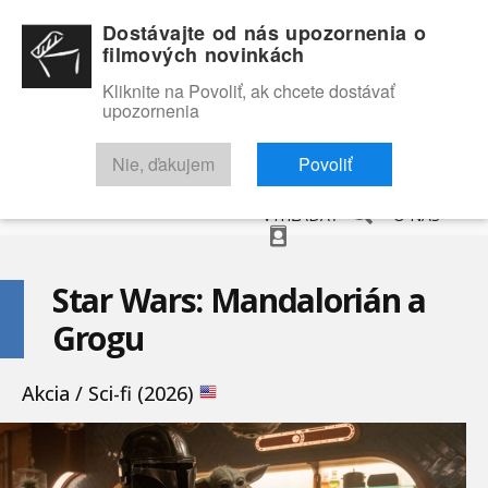
Dostávajte od nás upozornenia o
filmových novinkách
Kliknite na Povoliť, ak chcete dostávať
upozornenia
NOVINKY
RECENZIE
TRAILERY
FILMOVÁ DATABÁZA
Nie, ďakujem
Povoliť
VYHĽADAŤ
O NÁS
Star Wars: Mandalorián a
Grogu
Akcia / Sci-fi (2026)