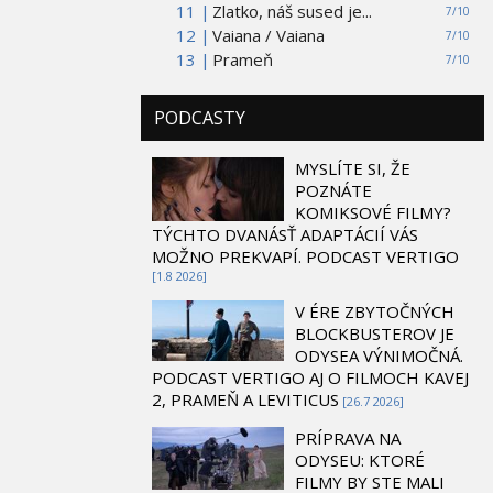
11 |
Zlatko, náš sused je...
7/10
12 |
Vaiana / Vaiana
7/10
13 |
Prameň
7/10
PODCASTY
MYSLÍTE SI, ŽE
POZNÁTE
KOMIKSOVÉ FILMY?
TÝCHTO DVANÁSŤ ADAPTÁCIÍ VÁS
MOŽNO PREKVAPÍ. PODCAST VERTIGO
[1.8 2026]
V ÉRE ZBYTOČNÝCH
BLOCKBUSTEROV JE
ODYSEA VÝNIMOČNÁ.
PODCAST VERTIGO AJ O FILMOCH KAVEJ
2, PRAMEŇ A LEVITICUS
[26.7 2026]
PRÍPRAVA NA
ODYSEU: KTORÉ
FILMY BY STE MALI