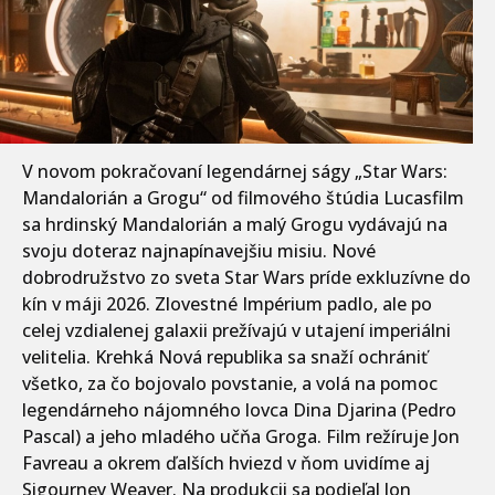
V novom pokračovaní legendárnej ságy „Star Wars:
Mandalorián a Grogu“ od filmového štúdia Lucasfilm
sa hrdinský Mandalorián a malý Grogu vydávajú na
svoju doteraz najnapínavejšiu misiu. Nové
dobrodružstvo zo sveta Star Wars príde exkluzívne do
kín v máji 2026. Zlovestné Impérium padlo, ale po
celej vzdialenej galaxii prežívajú v utajení imperiálni
velitelia. Krehká Nová republika sa snaží ochrániť
všetko, za čo bojovalo povstanie, a volá na pomoc
legendárneho nájomného lovca Dina Djarina (Pedro
Pascal) a jeho mladého učňa Groga. Film režíruje Jon
Favreau a okrem ďalších hviezd v ňom uvidíme aj
Sigourney Weaver. Na produkcii sa podieľal Jon