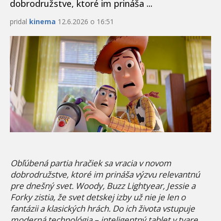
dobrodružstve, ktoré im prináša ...
pridal
kinema
12.6.2026 o 16:51
Obľú
ben
á partia hračiek sa vracia v novom
dobrodružstve, ktor
é
im prináša výzvu relevantnú
pre dnešný svet. Woody, Buzz Lightyear, Jessie a
Forky zistia, že svet detskej izby už nie je len o
fantázii a klasických hrách. Do ich života vstupuje
moderná technol
ó
gia –
inteligentn
ý tablet v tvare