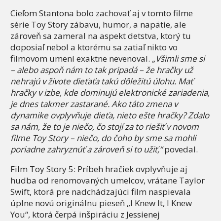
Cieľom Stantona bolo zachovať aj v tomto filme
série Toy Story zábavu, humor, a napätie, ale
zároveň sa zameral na aspekt detstva, ktorý tu
doposiaľ nebol a ktorému sa zatiaľ nikto vo
filmovom umení exaktne nevenoval.
„Všimli sme si
– alebo aspoň nám to tak pripadá – že hračky už
nehrajú v živote dieťaťa takú dôležitú úlohu. Mať
hračky v izbe, kde dominujú elektronické zariadenia,
je dnes takmer zastarané. Ako táto zmena v
dynamike ovplyvňuje dieťa, nieto ešte hračky? Zdalo
sa nám, že to je niečo, čo stojí za to riešiť v novom
filme Toy Story – niečo, do čoho by sme sa mohli
poriadne zahryznúť a zároveň si to užiť,“
povedal.
Film Toy Story 5: Príbeh hračiek ovplyvňuje aj
hudba od renomovaných umelcov, vrátane Taylor
Swift, ktorá pre nadchádzajúci film naspievala
úplne novú originálnu pieseň „I Knew It, I Knew
You“, ktorá čerpá inšpiráciu z Jessienej