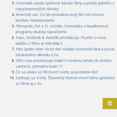
Cinematik uvedie špičkové dánske filmy a privíta jedného z
najvýznamnejších dánsky
Americký sen: Do kín prichádza nový film od tvorcov
kinohitu Nedotknuteľní
Filmopolis_FM o 21. ročníku Cinematiku a headlineroch
programu divácky najväčšieho
Kuko, Drobček & Raťafák prichádzajú. Pozrite si novú
ukážku z filmu aj videoklip k
Film Spider-Man: Nový deň ovládol slovenské kiná a počas
otváracieho víkendu si ho
HBO max predstavuje trailer k novému seriálu dc studios
Lanterns, premiéra bude 17
Čo sa udialo vo filmovom svete za posledné dni?
Začínajú sa 4 živly. Štiavnický festival otvorí tému generácií
vo filme aj v živ