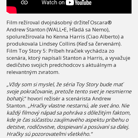
Film režíroval dvojnásobný držiteľ Oscara®
Andrew Stanton (WALL•E, Hľadá sa Nemo),
spolurežírovala ho Kenna Harris (Ciao Alberto) a
produkovala Lindsey Collins (Keď sa červenám).
Film Toy Story 5: Príbeh hračiek vychádza zo
scenára, ktorý napísali Stanton a Harris, a vyvažuje
dedičstvo svojich predchodcov s aktuálnym a
relevantným zvratom.
„Vždy som si myslel, že séria Toy Story bude mať
svoje pokračovanie, pretože tento svet je nesmierne
bohatý
,“ hovorí režisér a scenárista Andrew
Stanton.
„Hračky vlastne nestarnú, ale svet áno. Nie
každý filmový nápad sa pohráva s dôležitým faktom,
kde je čas súčasťou zaujímavého aspektu príbehu o
detstve, rodičovstve, dospievaní a posúvaní sa ďalej.
Hračky sú pozorovateľmi všetkého.“