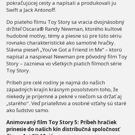
pokračujúcej cesty a napísali a produkovali ju
Swift a Jack Antonoff.
Do piateho filmu Toy Story sa vracia dvojnásobný
držiteľ Oscara® Randy Newman, ktorého kultové
hudobné motívy, témy a piesne sú pre túto sériu
rovnako charakteristické ako samotné hračky.
Slávna pieseň „You’ve Got a Friend in Me“ – ktorú
napísal a naspieval Newman pre pôvodný film Toy
Story – zaznieva vo všetkých piatich filmoch série
Toy Story.
Príbeh pre celé rodiny je najmä do našich
západných krajín krásnym posolstvom toho, že
niekedy je príjemné a pekné v niečom sa držať aj
„starého‟. Veď priateľstvo a osobné vzťahy sú staré
ako ľudstvo samo.
Animovaný film Toy Story 5: Príbeh hračiek
prinesie
do našich kín distribučná spoločnosť