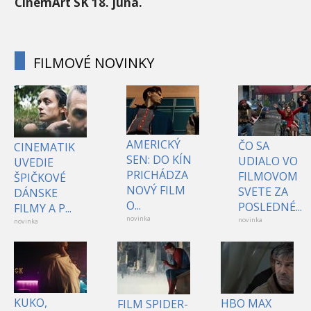
CinemArt SK 18. júna.
FILMOVÉ NOVINKY
AMERICKÝ
ČO SA
CINEMATIK
SEN: DO KÍN
UDIALO VO
UVEDIE
PRICHÁDZA
FILMOVOM
ŠPIČKOVÉ
NOVÝ FILM
SVETE ZA
DÁNSKE
O...
POSLEDNÉ...
FILMY A P...
novinka
novinka
novinka
KUKO,
HBO MAX
FILM SPIDER-