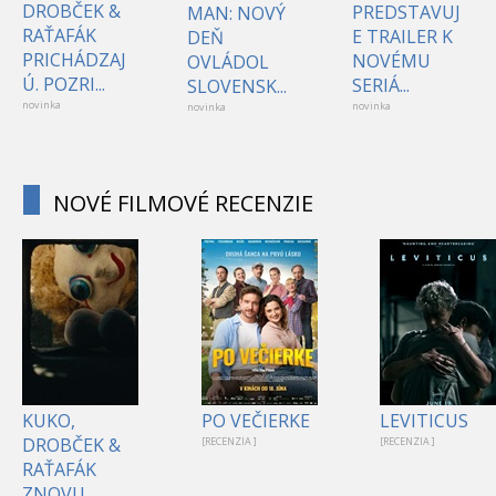
DROBČEK &
PREDSTAVUJ
MAN: NOVÝ
RAŤAFÁK
E TRAILER K
DEŇ
PRICHÁDZAJ
NOVÉMU
OVLÁDOL
Ú. POZRI...
SERIÁ...
SLOVENSK...
novinka
novinka
novinka
NOVÉ FILMOVÉ RECENZIE
KUKO,
PO VEČIERKE
LEVITICUS
DROBČEK &
[RECENZIA ]
[RECENZIA ]
RAŤAFÁK
ZNOVU