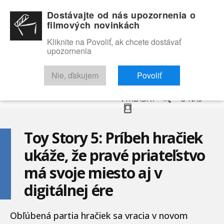
Dostávajte od nás upozornenia o
filmových novinkách
Kliknite na Povoliť, ak chcete dostávať
upozornenia
NOVINKY
RECENZIE
TRAILERY
FILMOVÁ DATABÁZA
Nie, ďakujem
Povoliť
VYHĽADAŤ
O NÁS
Toy Story 5: Príbeh hračiek
ukáže, že pravé priateľstvo
má svoje miesto aj v
digitálnej ére
Obľúbená partia hračiek sa vracia v novom