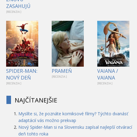
ZASAHUJÚ
[RECENZIA ]
1
SPIDER-MAN:
PRAMEŇ
VAIANA /
NOVÝ DEŇ
VAIANA
[RECENZIA ]
[RECENZIA ]
[RECENZIA ]
NAJČÍTANEJŠIE
Myslíte si, že poznáte komiksové filmy? Týchto dvanásť
adaptácií vás možno prekvap
Nový Spider-Man si na Slovensku zapísal najlepší otvárací
deň tohto roka