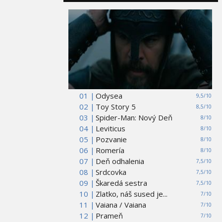
01 |
Odysea
9,5/10
02 |
Toy Story 5
8,5/10
03 |
Spider-Man: Nový Deň
8/10
04 |
Leviticus
8/10
05 |
Pozvanie
8/10
06 |
Romería
8/10
07 |
Deň odhalenia
7,5/10
08 |
Srdcovka
7,5/10
09 |
Škaredá sestra
7,5/10
10 |
Zlatko, náš sused je...
7/10
11 |
Vaiana / Vaiana
7/10
12 |
Prameň
7/10