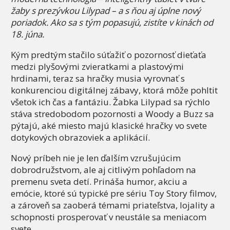
žaby s prezývkou Lilypad – a s ňou aj úplne nový
poriadok. Ako sa s tým popasujú, zistíte v kinách od
18. júna.
Kým predtým stačilo súťažiť o pozornosť dieťaťa
medzi plyšovými zvieratkami a plastovými
hrdinami, teraz sa hračky musia vyrovnať s
konkurenciou digitálnej zábavy, ktorá môže pohltit
všetok ich čas a fantáziu. Žabka Lilypad sa rýchlo
stáva stredobodom pozornosti a Woody a Buzz sa
pýtajú, aké miesto majú klasické hračky vo svete
dotykových obrazoviek a aplikácií.
Nový príbeh nie je len ďalším vzrušujúcim
dobrodružstvom, ale aj citlivým pohľadom na
premenu sveta detí. Prináša humor, akciu a
emócie, ktoré sú typické pre sériu Toy Story filmov,
a zároveň sa zaoberá témami priateľstva, lojality a
schopnosti prosperovať v neustále sa meniacom
svete.