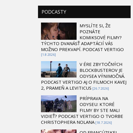
PODCASTY
MYSLÍTE SI, ŽE
POZNÁTE
KOMIKSOVÉ FILMY?
TÝCHTO DVANÁSŤ ADAPTÁCIÍ VÁS
MOŽNO PREKVAPÍ. PODCAST VERTIGO
[1.8 2026]
V ÉRE ZBYTOČNÝCH
BLOCKBUSTEROV JE
ODYSEA VÝNIMOČNÁ.
PODCAST VERTIGO AJ O FILMOCH KAVEJ
2, PRAMEŇ A LEVITICUS
[26.7 2026]
PRÍPRAVA NA
ODYSEU: KTORÉ
FILMY BY STE MALI
VIDIEŤ? PODCAST VERTIGO O TVORBE
CHRISTOPHERA NOLANA
[18.7 2026]
OD FRANCÚZSKEJ