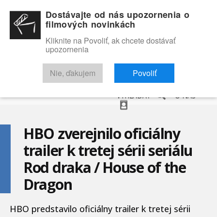
Dostávajte od nás upozornenia o
filmových novinkách
Kliknite na Povoliť, ak chcete dostávať
upozornenia
NOVINKY
RECENZIE
TRAILERY
FILMOVÁ DATABÁZA
Nie, ďakujem
Povoliť
VYHĽADAŤ
O NÁS
HBO zverejnilo oficiálny
trailer k tretej sérii seriálu
Rod draka / House of the
Dragon
HBO predstavilo oficiálny trailer k tretej sérii