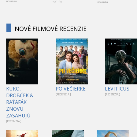
novinka
novinka
novinka
NOVÉ FILMOVÉ RECENZIE
KUKO,
PO VEČIERKE
LEVITICUS
DROBČEK &
[RECENZIA ]
[RECENZIA ]
RAŤAFÁK
ZNOVU
ZASAHUJÚ
[RECENZIA ]