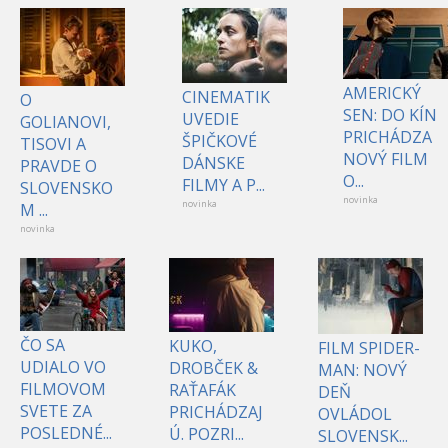
AMERICKÝ
CINEMATIK
O
SEN: DO KÍN
UVEDIE
GOLIANOVI,
PRICHÁDZA
ŠPIČKOVÉ
TISOVI A
NOVÝ FILM
DÁNSKE
PRAVDE O
O...
FILMY A P...
SLOVENSKO
novinka
novinka
M ...
novinka
ČO SA
KUKO,
FILM SPIDER-
UDIALO VO
DROBČEK &
MAN: NOVÝ
FILMOVOM
RAŤAFÁK
DEŇ
SVETE ZA
PRICHÁDZAJ
OVLÁDOL
POSLEDNÉ...
Ú. POZRI...
SLOVENSK...