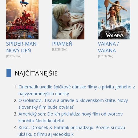
1
SPIDER-MAN:
PRAMEŇ
VAIANA /
NOVÝ DEŇ
VAIANA
[RECENZIA ]
[RECENZIA ]
[RECENZIA ]
NAJČÍTANEJŠIE
Cinematik uvedie špičkové dánske filmy a privíta jedného z
najvýznamnejších dánsky
O Golianovi, Tisovi a pravde o Slovenskom štáte. Nový
slovenský film bude otvárať
Americký sen: Do kín prichádza nový film od tvorcov
kinohitu Nedotknuteľní
Kuko, Drobček & Raťafák prichádzajú. Pozrite si novú
ukážku z filmu aj videoklip k