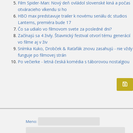
Film Spider-Man: Nový deň ovládol slovenské kiná a počas
otváracieho víkendu si ho
HBO max predstavuje trailer k novému seriálu dc studios
Lanterns, premiéra bude 17
Čo sa udialo vo filmovom svete za posledné dni?
Začínajú sa 4 živly. Štiavnický festival otvorí tému generácií
vo filme aj v živ
Snímka Kuko, Drobček & Raťafák znovu zasahujú - nie vždy
funguje po filmovej strán
Po večierke - letná česká komédia s táborovou nostalgiou
Meno: