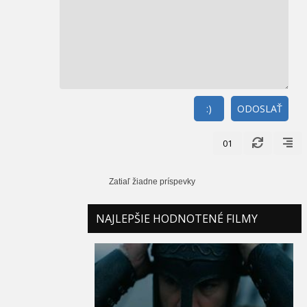
:)
ODOSLAŤ
01
Zatiaľ žiadne príspevky
NAJLEPŠIE HODNOTENÉ FILMY