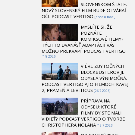
SLOVENSKOM ŠTÁTE.
NOVÝ SLOVENSKÝ FILM BUDE OTVÁRAŤ
OČI. PODCAST VERTIGO
[pred 8 hod.]
MYSLÍTE SI, ŽE
POZNÁTE
KOMIKSOVÉ FILMY?
TÝCHTO DVANÁSŤ ADAPTÁCIÍ VÁS
MOŽNO PREKVAPÍ. PODCAST VERTIGO
[1.8 2026]
V ÉRE ZBYTOČNÝCH
BLOCKBUSTEROV JE
ODYSEA VÝNIMOČNÁ.
PODCAST VERTIGO AJ O FILMOCH KAVEJ
2, PRAMEŇ A LEVITICUS
[26.7 2026]
PRÍPRAVA NA
ODYSEU: KTORÉ
FILMY BY STE MALI
VIDIEŤ? PODCAST VERTIGO O TVORBE
CHRISTOPHERA NOLANA
[18.7 2026]