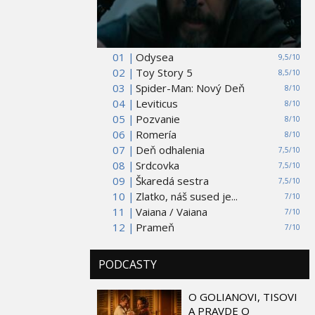
01 |
Odysea
9,5/10
02 |
Toy Story 5
8,5/10
03 |
Spider-Man: Nový Deň
8/10
04 |
Leviticus
8/10
05 |
Pozvanie
8/10
06 |
Romería
8/10
07 |
Deň odhalenia
7,5/10
08 |
Srdcovka
7,5/10
09 |
Škaredá sestra
7,5/10
10 |
Zlatko, náš sused je...
7/10
11 |
Vaiana / Vaiana
7/10
12 |
Prameň
7/10
PODCASTY
O GOLIANOVI, TISOVI
A PRAVDE O