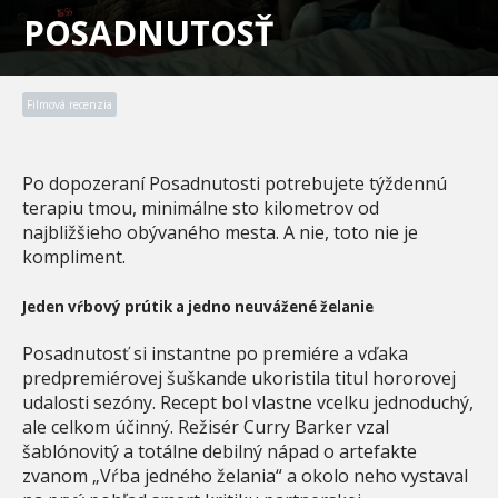
POSADNUTOSŤ
Filmová recenzia
Po dopozeraní Posadnutosti potrebujete týždennú
terapiu tmou, minimálne sto kilometrov od
najbližšieho obývaného mesta. A nie, toto nie je
kompliment.
Jeden vŕbový prútik a jedno neuvážené želanie
Posadnutosť si instantne po premiére a vďaka
predpremiérovej šuškande ukoristila titul hororovej
udalosti sezóny. Recept bol vlastne vcelku jednoduchý,
ale celkom účinný. Režisér Curry Barker vzal
šablónovitý a totálne debilný nápad o artefakte
zvanom „Vŕba jedného želania“ a okolo neho vystaval