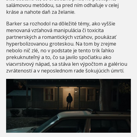
salámovou metódou, sa pred ním odhaľuje v celej
kráse a nahote daň za želanie.
Barker sa rozhodol na dôležité témy, ako vyššie
menovaná vzťahová manipulácia či toxicita
partnerských a romantických vzťahov, poukázať
hyperbolizovanou groteskou. Na tom by zrejme
nebolo nič zlé, no v podstate je tento trik ľahko
prekuknuteľný a to, čo sa javilo spočiatku ako
viacvrstvový nápad, sa stáva len výpočtom a galériou
zvráteností a v neposlednom rade šokujúcich úmrtí.