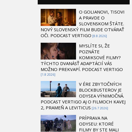
O GOLIANOVI, TISOVI
A PRAVDE O
SLOVENSKOM ŠTÁTE.
NOVÝ SLOVENSKÝ FILM BUDE OTVÁRAŤ
OČI. PODCAST VERTIGO
[8.8 2026]
MYSLÍTE SI, ŽE
POZNÁTE
KOMIKSOVÉ FILMY?
TÝCHTO DVANÁSŤ ADAPTÁCIÍ VÁS
MOŽNO PREKVAPÍ. PODCAST VERTIGO
[1.8 2026]
V ÉRE ZBYTOČNÝCH
BLOCKBUSTEROV JE
ODYSEA VÝNIMOČNÁ.
PODCAST VERTIGO AJ O FILMOCH KAVEJ
2, PRAMEŇ A LEVITICUS
[26.7 2026]
PRÍPRAVA NA
ODYSEU: KTORÉ
FILMY BY STE MALI