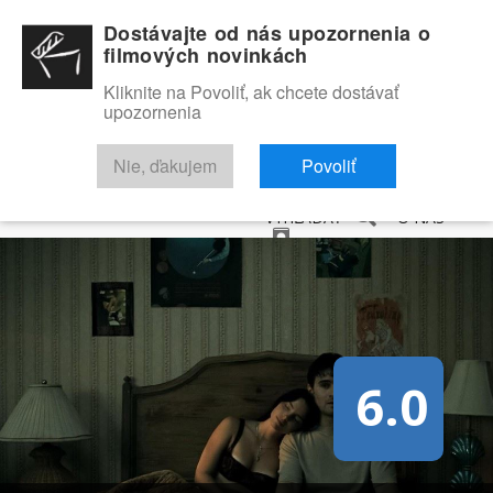
Dostávajte od nás upozornenia o
filmových novinkách
Kliknite na Povoliť, ak chcete dostávať
upozornenia
NOVINKY
RECENZIE
TRAILERY
FILMOVÁ DATABÁZA
Nie, ďakujem
Povoliť
VYHĽADAŤ
O NÁS
6.0