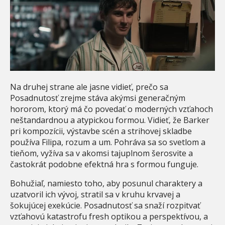
Na druhej strane ale jasne vidieť, prečo sa
Posadnutosť zrejme stáva akýmsi generačným
hororom, ktorý má čo povedať o moderných vzťahoch
neštandardnou a atypickou formou. Vidieť, že Barker
pri kompozícii, výstavbe scén a strihovej skladbe
používa Filipa, rozum a um. Pohráva sa so svetlom a
tieňom, vyžíva sa v akomsi tajuplnom šerosvite a
častokrát podobne efektná hra s formou funguje.
Bohužiaľ, namiesto toho, aby posunul charaktery a
uzatvoril ich vývoj, stratil sa v kruhu krvavej a
šokujúcej exekúcie. Posadnutosť sa snaží rozpitvať
vzťahovú katastrofu fresh optikou a perspektívou, a