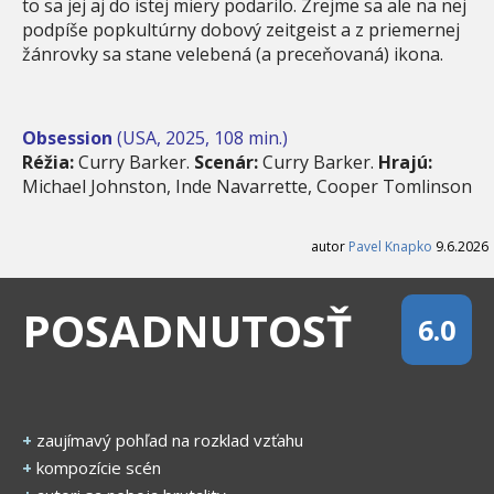
to sa jej aj do istej miery podarilo. Zrejme sa ale na nej
podpíše popkultúrny dobový zeitgeist a z priemernej
žánrovky sa stane velebená (a preceňovaná) ikona.
Obsession
(USA, 2025, 108 min.)
Réžia:
Curry Barker.
Scenár:
Curry Barker.
Hrajú:
Michael Johnston, Inde Navarrette, Cooper Tomlinson
autor
Pavel Knapko
9.6.2026
POSADNUTOSŤ
6.0
+
zaujímavý pohľad na rozklad vzťahu
+
kompozície scén