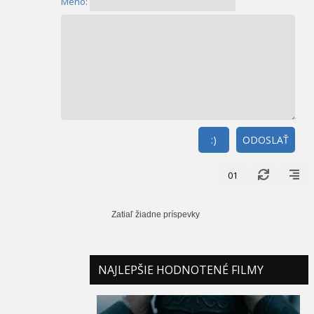
Meno:
:)
ODOSLAŤ
01
Zatiaľ žiadne príspevky
NAJLEPŠIE HODNOTENÉ FILMY