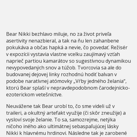
Bear Nikki bezhlavo miluje, no za život priveľa
asertivity nenazbieral, a tak na ňu len zahanbene
pokukáva a občas hapká a nevie, čo povedať. Režisér
v expozícii vystavia vlastne vcelku zaujímavý vzťah
naprieč partiou kamarátov so sugestívnou dynamikou
nevypovedaných snov a túžob. Tvorcovia sa ale do
budovanej dejovej linky rozhodnú hodiť balvan v
podobe naratívnej atómovky „Vŕby jedného želania“,
ktorú Bear splaší v nepravdepodobnom čarodejnícko-
ezoterickom vetešníctve.
Neuvážene tak Bear urobí to, čo sme videli už v
traileri, a okultný artefakt využije (či skôr zneužije) a
vysloví svoje želanie. To sa, samozrejme, netýka
ničoho iného ako ultimátnej sebaspaľujúcej lásky
Nikki k hlavnému hrdinovi. Následne tak je zarobené