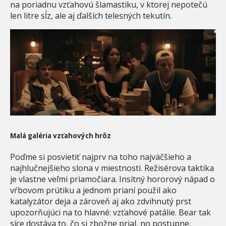
na poriadnu vzťahovú šlamastiku, v ktorej nepotečú
len litre sĺz, ale aj ďalších telesných tekutín.
Malá galéria vzťahových hrôz
Poďme si posvietiť najprv na toho najväčšieho a
najhlučnejšieho slona v miestnosti. Režisérova taktika
je vlastne veľmi priamočiara. Insitný hororový nápad o
vŕbovom prútiku a jednom prianí použil ako
katalyzátor deja a zároveň aj ako zdvihnutý prst
upozorňujúci na to hlavné: vzťahové patálie. Bear tak
síce dostáva to, čo si zbožne prial, no postupne,