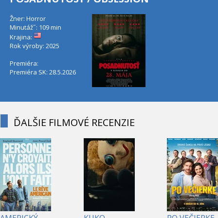
Žner: Horror
Minutáž˝: 109 min
Krajina:
Rok výroby: 2025
Premiéra:
Premiéra SK: 28.5.2026
ĎALŠIE FILMOVÉ RECENZIE
AMERICKÝ
KUKO,
PO VEČIERKE