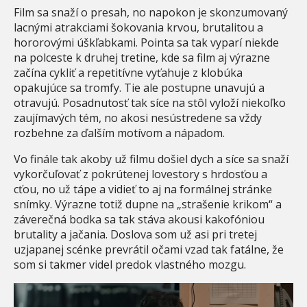
Film sa snaží o presah, no napokon je skonzumovaný
lacnými atrakciami šokovania krvou, brutalitou a
hororovými úškľabkami. Pointa sa tak vyparí niekde
na polceste k druhej tretine, kde sa film aj výrazne
začína cykliť a repetitívne vyťahuje z klobúka
opakujúce sa tromfy. Tie ale postupne unavujú a
otravujú. Posadnutosť tak síce na stôl vyloží niekoľko
zaujímavých tém, no akosi nesústredene sa vždy
rozbehne za ďalším motívom a nápadom.
Vo finále tak akoby už filmu došiel dych a síce sa snaží
vykorčuľovať z pokrútenej lovestory s hrdosťou a
cťou, no už tápe a vidieť to aj na formálnej stránke
snímky. Výrazne totiž dupne na „strašenie krikom“ a
záverečná bodka sa tak stáva akousi kakofóniou
brutality a jačania. Doslova som už asi pri tretej
uzjapanej scénke prevrátil očami vzad tak fatálne, že
som si takmer videl predok vlastného mozgu.