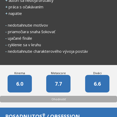
+
autori sa neboja brutality
+
práca s očakávaním
+
napätie
-
nedotiahnutie motívov
-
priamočiara snaha šokovať
-
ujačané finále
-
cyklenie sa v kruhu
-
nedotiahnutie charakterového vývoja postáv
Kinema
Metascore
Diváci
6.0
7.7
6.6
Ohodnotiť
POSADNUTOSŤ / OBSESSION