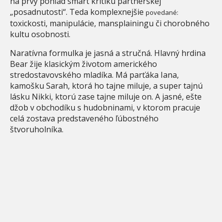
na prvý pohľad smart kritiku partnerskej
„posadnutosti“. Teda komplexnejšie
povedané:
toxickosti, manipulácie, mansplainingu či chorobného
kultu osobnosti.
Naratívna formulka je jasná a stručná. Hlavný hrdina
Bear žije klasickým životom amerického
stredostavovského mladíka. Má parťáka Iana,
kamošku Sarah, ktorá ho tajne miluje, a super tajnú
lásku Nikki, ktorú zase tajne miluje on. A jasné, ešte
džob v obchodíku s hudobninami, v ktorom pracuje
celá zostava predstaveného ľúbostného
štvoruholníka.