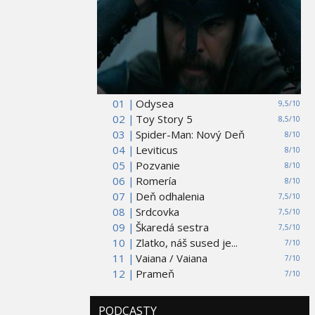
01 |
Odysea
9,5/10
02 |
Toy Story 5
8,5/10
03 |
Spider-Man: Nový Deň
8/10
04 |
Leviticus
8/10
05 |
Pozvanie
8/10
06 |
Romería
8/10
07 |
Deň odhalenia
7,5/10
08 |
Srdcovka
7,5/10
09 |
Škaredá sestra
7,5/10
10 |
Zlatko, náš sused je...
7/10
11 |
Vaiana / Vaiana
7/10
12 |
Prameň
7/10
PODCASTY