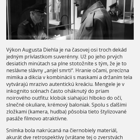
Výkon Augusta Diehla je na časovej osi troch dekád
jedným prívlastkom suverénny. Už po jeho prvých
desiatich minútach sa plne stotožníte s tým, že je to
neslávne slávny „anjel smrti“. Hranie očami, precízna
mimika a dikcia v kombinácii s maskami a držaním tela
vytvárajú mrazivo autentickú kreáciu. Mengele je v
inkognito scénach často oháknutý do priam
noirového outfitu: klobúk siahajúci hlboko do očí,
slnečné okuliare, krémový baloniak. Spolu s ďalšími
zložkami (kamera, hudba) pôsobia tieto štylizované
pasáže filmovo atraktívne.
Snímka bola nakrúcaná na čiernobiely materiál,
akurát dve retrospektívy (vrátane tej o zverstvách