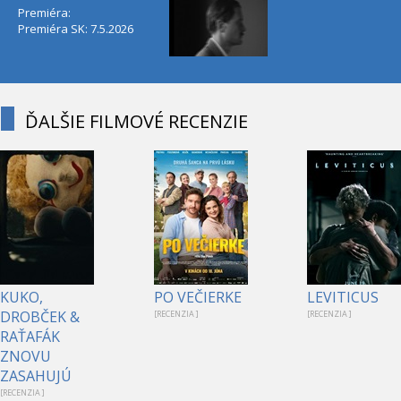
Premiéra:
Premiéra SK: 7.5.2026
ĎALŠIE FILMOVÉ RECENZIE
KUKO,
PO VEČIERKE
LEVITICUS
DROBČEK &
[RECENZIA ]
[RECENZIA ]
RAŤAFÁK
ZNOVU
ZASAHUJÚ
[RECENZIA ]