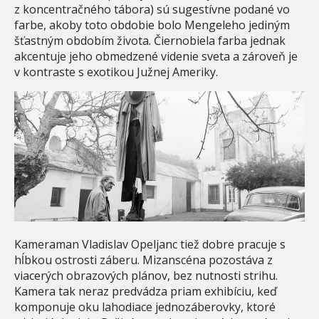
z koncentračného tábora) sú sugestívne podané vo
farbe, akoby toto obdobie bolo Mengeleho jediným
šťastným obdobím života. Čiernobiela farba jednak
akcentuje jeho obmedzené videnie sveta a zároveň je
v kontraste s exotikou Južnej Ameriky.
Kameraman Vladislav Opeljanc tiež dobre pracuje s
hĺbkou ostrosti záberu. Mizanscéna pozostáva z
viacerých obrazových plánov, bez nutnosti strihu.
Kamera tak neraz predvádza priam exhibíciu, keď
komponuje oku lahodiace jednozáberovky, ktoré