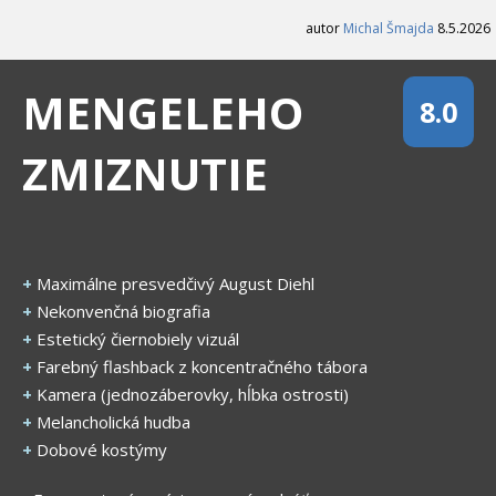
autor
Michal Šmajda
8.5.2026
MENGELEHO
8.0
ZMIZNUTIE
+
Maximálne presvedčivý August Diehl
+
Nekonvenčná biografia
+
Estetický čiernobiely vizuál
+
Farebný flashback z koncentračného tábora
+
Kamera (jednozáberovky, hĺbka ostrosti)
+
Melancholická hudba
+
Dobové kostýmy