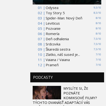
01 |
Odysea
9,5/10
02 |
Toy Story 5
8,5/10
03 |
Spider-Man: Nový Deň
8/10
04 |
Leviticus
8/10
05 |
Pozvanie
8/10
06 |
Romería
8/10
07 |
Deň odhalenia
7,5/10
08 |
Srdcovka
7,5/10
09 |
Škaredá sestra
7,5/10
10 |
Zlatko, náš sused je...
7/10
11 |
Vaiana / Vaiana
7/10
12 |
Prameň
7/10
PODCASTY
MYSLÍTE SI, ŽE
POZNÁTE
KOMIKSOVÉ FILMY?
TÝCHTO DVANÁSŤ ADAPTÁCIÍ VÁS