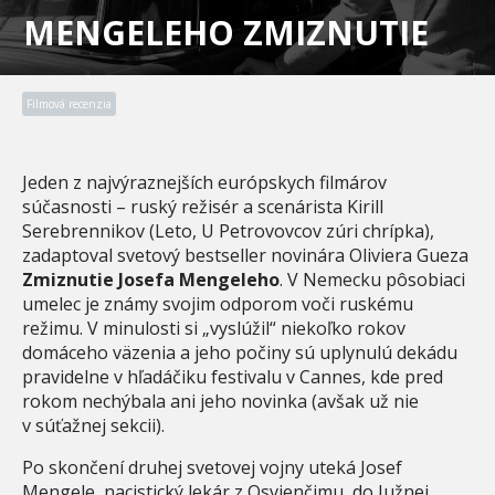
MENGELEHO ZMIZNUTIE
Filmová recenzia
Jeden z najvýraznejších európskych filmárov
súčasnosti – ruský režisér a scenárista Kirill
Serebrennikov (Leto, U Petrovovcov zúri chrípka),
zadaptoval svetový bestseller novinára Oliviera Gueza
Zmiznutie Josefa Mengeleho
. V Nemecku pôsobiaci
umelec je známy svojim odporom voči ruskému
režimu. V minulosti si „vyslúžil“ niekoľko rokov
domáceho väzenia a jeho počiny sú uplynulú dekádu
pravidelne v hľadáčiku festivalu v Cannes, kde pred
rokom nechýbala ani jeho novinka (avšak už nie
v súťažnej sekcii).
Po skončení druhej svetovej vojny uteká Josef
Mengele, nacistický lekár z Osvienčimu, do Južnej