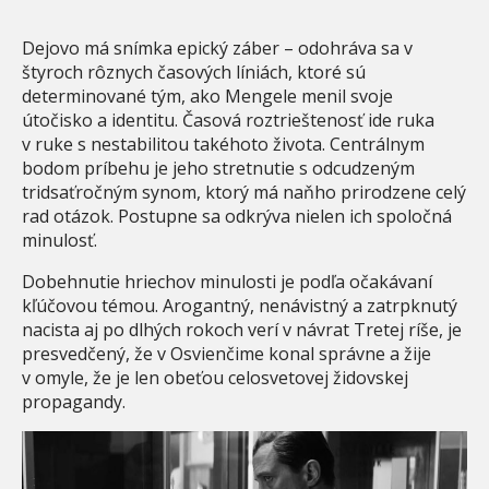
Dejovo má snímka epický záber – odohráva sa v
štyroch rôznych časových líniách, ktoré sú
determinované tým, ako Mengele menil svoje
útočisko a identitu. Časová roztrieštenosť ide ruka
v ruke s nestabilitou takéhoto života. Centrálnym
bodom príbehu je jeho stretnutie s odcudzeným
tridsaťročným synom, ktorý má naňho prirodzene celý
rad otázok. Postupne sa odkrýva nielen ich spoločná
minulosť.
Dobehnutie hriechov minulosti je podľa očakávaní
kľúčovou témou. Arogantný, nenávistný a zatrpknutý
nacista aj po dlhých rokoch verí v návrat Tretej ríše, je
presvedčený, že v Osvienčime konal správne a žije
v omyle, že je len obeťou celosvetovej židovskej
propagandy.