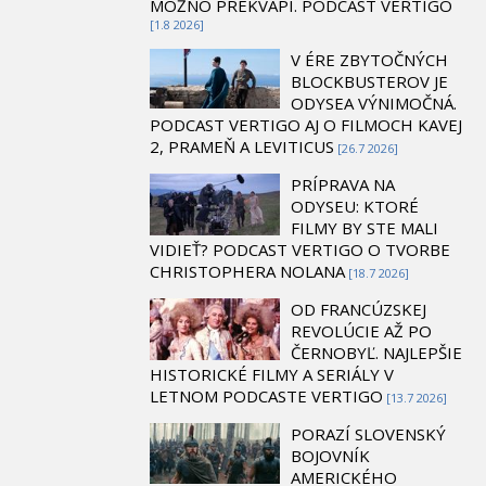
MOŽNO PREKVAPÍ. PODCAST VERTIGO
[1.8 2026]
V ÉRE ZBYTOČNÝCH
BLOCKBUSTEROV JE
ODYSEA VÝNIMOČNÁ.
PODCAST VERTIGO AJ O FILMOCH KAVEJ
2, PRAMEŇ A LEVITICUS
[26.7 2026]
PRÍPRAVA NA
ODYSEU: KTORÉ
FILMY BY STE MALI
VIDIEŤ? PODCAST VERTIGO O TVORBE
CHRISTOPHERA NOLANA
[18.7 2026]
OD FRANCÚZSKEJ
REVOLÚCIE AŽ PO
ČERNOBYĽ. NAJLEPŠIE
HISTORICKÉ FILMY A SERIÁLY V
LETNOM PODCASTE VERTIGO
[13.7 2026]
PORAZÍ SLOVENSKÝ
BOJOVNÍK
AMERICKÉHO