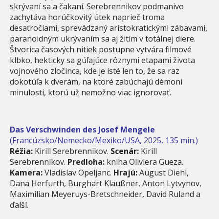
skrývaní sa a čakaní. Serebrennikov podmanivo
zachytáva horúčkovitý útek naprieč troma
desaťročiami, sprevádzaný aristokratickými zábavami,
paranoidným ukrývaním sa aj žitím v totálnej diere.
Štvorica časových nitiek postupne vytvára filmové
klbko, hekticky sa gúľajúce rôznymi etapami života
vojnového zločinca, kde je isté len to, že sa raz
dokotúľa k dverám, na ktoré zabúchajú démoni
minulosti, ktorú už nemožno viac ignorovať.
Das Verschwinden des Josef Mengele
(Francúzsko/Nemecko/Mexiko/USA, 2025, 135 min.)
Réžia:
Kirill Serebrennikov.
Scenár:
Kirill
Serebrennikov.
Predloha:
kniha Oliviera Gueza.
Kamera:
Vladislav Opeljanc.
Hrajú:
August Diehl,
Dana Herfurth, Burghart Klaußner, Anton Lytvynov,
Maximilian Meyeruys-Bretschneider, David Ruland a
ďalší.