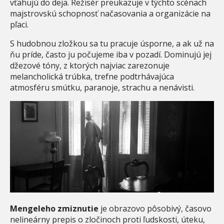
vťahujú do deja. Režisér preukazuje v týchto scénach
majstrovskú schopnosť načasovania a organizácie na
pľaci.
S hudobnou zložkou sa tu pracuje úsporne, a ak už na
ňu príde, často ju počujeme iba v pozadí. Dominujú jej
džezové tóny, z ktorých najviac zarezonuje
melancholická trúbka, trefne podtrhávajúca
atmosféru smútku, paranoje, strachu a nenávisti.
Mengeleho zmiznutie
je obrazovo pôsobivý, časovo
nelineárny prepis o zločinoch proti ľudskosti, úteku,