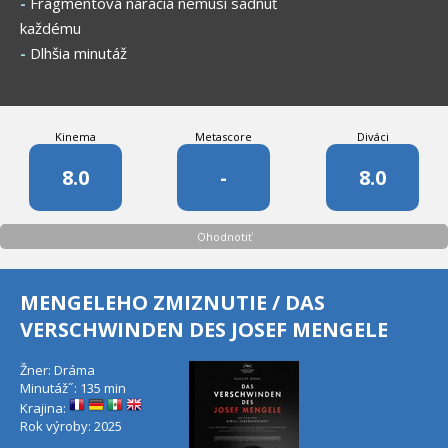
-
Fragmentová narácia nemusí sadnúť
každému
-
Dlhšia minutáž
Kinema
Metascore
Diváci
8.0
-
8.0
Ohodnotiť
MENGELEHO ZMIZNUTIE / DAS
VERSCHWINDEN DES JOSEF MENGELE
Žner: Dráma
Minutáž˝: 135 min
Krajina:
Rok výroby: 2025