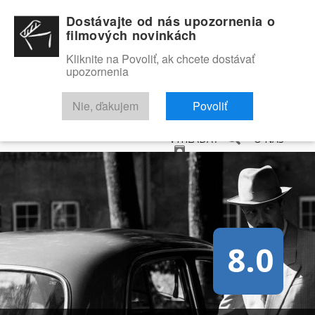
Dostávajte od nás upozornenia o
filmových novinkách
Kliknite na Povoliť, ak chcete dostávať
upozornenia
NOVINKY
RECENZIE
TRAILERY
FILMOVÁ DATABÁZA
Nie, ďakujem
Povoliť
VYHĽADAŤ
O NÁS
8.0