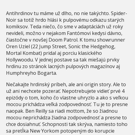
Antihrdinov tu máme už dlho, no nie takýchto. Spider-
Noir sa totiž hrdo hlási k pulpovému odkazu starých
komiksov. Teda niečo, čo sme v adaptáciách už roky
nevideli, možno v nejakom Fantómovi kedysi dávno,
čiastočne v novšej Doom Patrol. K tomu showrunner
Oren Uziel (22 Jump Street, Sonic the Hedgehog,
Mortal Kombat) pridal aj porciu klasického
Hollywoodu. V jednej postave sa tak miešajú prvky
hrdinu zo stránok lacných pulpových magazínov aj
Humphreyho Bogarta.
Nečakajte hrdinský príbeh, ale ani origin story. Ale to
už ani nechcete pozerať. Nepotrebujete vidieť prvé 4
epizódy o tom, koho čo vlastne uhryzlo a ako s veľkou
mocou prichádza veľká zodpovednosť. Tu je to presne
naopak. Ben Reilly sa riadi mottom, že so žiadnou
mocou neprichádza žiadna zodpovednosť a presne to
chce dosiahnuť. Schopnosti tak skrýva, namiesto toho
sa pretĺka New Yorkom potopeným do korupcie