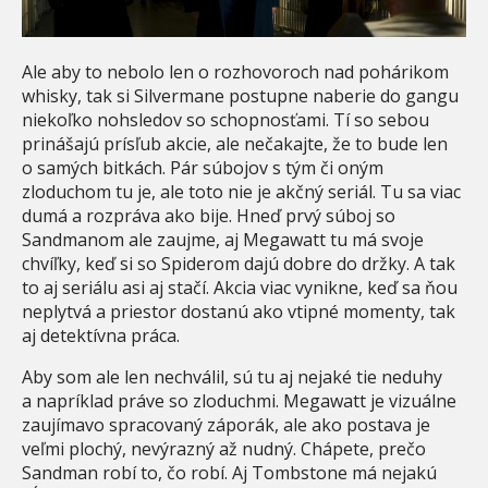
Ale aby to nebolo len o rozhovoroch nad pohárikom
whisky, tak si Silvermane postupne naberie do gangu
niekoľko nohsledov so schopnosťami. Tí so sebou
prinášajú prísľub akcie, ale nečakajte, že to bude len
o samých bitkách. Pár súbojov s tým či oným
zloduchom tu je, ale toto nie je akčný seriál. Tu sa viac
dumá a rozpráva ako bije. Hneď prvý súboj so
Sandmanom ale zaujme, aj Megawatt tu má svoje
chvíľky, keď si so Spiderom dajú dobre do držky. A tak
to aj seriálu asi aj stačí. Akcia viac vynikne, keď sa ňou
neplytvá a priestor dostanú ako vtipné momenty, tak
aj detektívna práca.
Aby som ale len nechválil, sú tu aj nejaké tie neduhy
a napríklad práve so zloduchmi. Megawatt je vizuálne
zaujímavo spracovaný záporák, ale ako postava je
veľmi plochý, nevýrazný až nudný. Chápete, prečo
Sandman robí to, čo robí. Aj Tombstone má nejakú