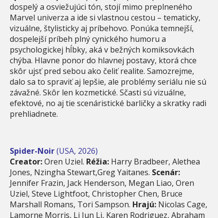
dospelý a osviežujúci tón, stojí mimo preplneného
Marvel univerza a ide si vlastnou cestou – tematicky,
vizuálne, štylisticky aj príbehovo. Ponúka temnejší,
dospelejší príbeh plný cynického humoru a
psychologickej hĺbky, aká v bežných komiksovkách
chýba. Hlavne ponor do hlavnej postavy, ktorá chce
skôr ujsť pred sebou ako čeliť realite. Samozrejme,
dalo sa to spraviť aj lepšie, ale problémy seriálu nie sú
závažné. Skôr len kozmetické. Sčasti sú vizuálne,
efektové, no aj tie scenáristické barličky a skratky radi
prehliadnete.
Spider-Noir
(USA, 2026)
Creator:
Oren Uziel.
Réžia:
Harry Bradbeer, Alethea
Jones, Nzingha Stewart,Greg Yaitanes.
Scenár:
Jennifer Frazin, Jack Henderson, Megan Liao, Oren
Uziel, Steve Lightfoot, Christopher Chen, Bruce
Marshall Romans, Tori Sampson.
Hrajú:
Nicolas Cage,
Lamorne Morris, Li Jun Li, Karen Rodriguez, Abraham