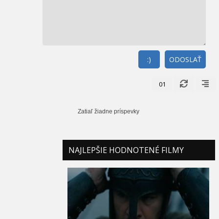
:)
ODOSLAŤ
01
Zatiaľ žiadne príspevky
NAJLEPŠIE HODNOTENÉ FILMY