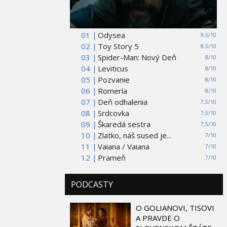
01 |
Odysea
9,5/10
02 |
Toy Story 5
8,5/10
03 |
Spider-Man: Nový Deň
8/10
04 |
Leviticus
8/10
05 |
Pozvanie
8/10
06 |
Romería
8/10
07 |
Deň odhalenia
7,5/10
08 |
Srdcovka
7,5/10
09 |
Škaredá sestra
7,5/10
10 |
Zlatko, náš sused je...
7/10
11 |
Vaiana / Vaiana
7/10
12 |
Prameň
7/10
PODCASTY
O GOLIANOVI, TISOVI
A PRAVDE O