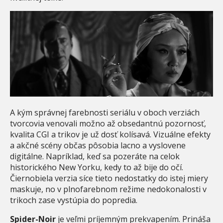
A kým správnej farebnosti seriálu v oboch verziách
tvorcovia venovali možno až obsedantnú pozornosť,
kvalita CGI a trikov je už dosť kolísavá. Vizuálne efekty
a akčné scény občas pôsobia lacno a vyslovene
digitálne. Napríklad, keď sa pozeráte na celok
historického New Yorku, kedy to až bije do očí.
Čiernobiela verzia síce tieto nedostatky do istej miery
maskuje, no v plnofarebnom režime nedokonalosti v
trikoch zase vystúpia do popredia.
Spider-Noir
je veľmi príjemným prekvapením. Prináša