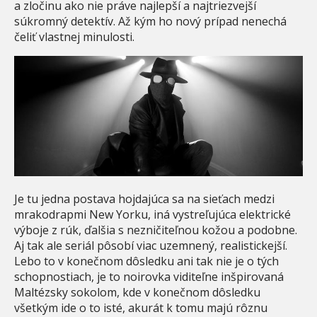
a zločinu ako nie práve najlepší a najtriezvejší
súkromný detektív. Až kým ho nový prípad nenechá
čeliť vlastnej minulosti.
Je tu jedna postava hojdajúca sa na sieťach medzi
mrakodrapmi New Yorku, iná vystreľujúca elektrické
výboje z rúk, ďalšia s nezničiteľnou kožou a podobne.
Aj tak ale seriál pôsobí viac uzemnený, realistickejší.
Lebo to v konečnom dôsledku ani tak nie je o tých
schopnostiach, je to noirovka viditeľne inšpirovaná
Maltézsky sokolom, kde v konečnom dôsledku
všetkým ide o to isté, akurát k tomu majú rôznu