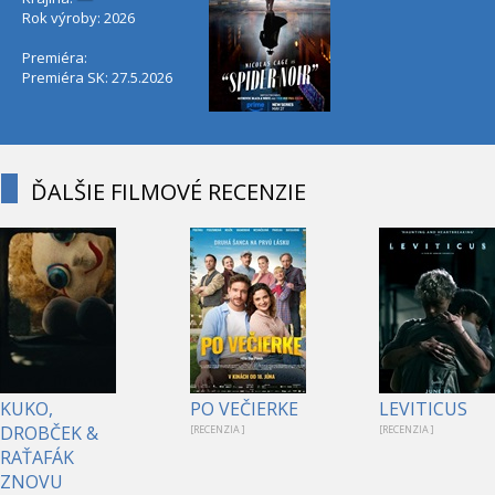
Rok výroby: 2026
Premiéra:
Premiéra SK: 27.5.2026
ĎALŠIE FILMOVÉ RECENZIE
KUKO,
PO VEČIERKE
LEVITICUS
DROBČEK &
[RECENZIA ]
[RECENZIA ]
RAŤAFÁK
ZNOVU