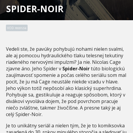
SPIDER-NOIR
VOD recenzia
Vedeli ste, že pavúky pohybujú nohami nielen svalmi,
ale aj pomocou hydraulického tlaku telesnej tekutiny
riadeného nervovými impulzmi? Ja nie. Nicolas Cage
zjavne áno. Jeho Spider v
Spider-Noir
túto biologickú
zaujímavosť spomenie a počas celého seriálu som mal
pocit, že ju má Cage neustále niekde vzadu v hlave.
Jeho výkon totiž nepôsobí ako klasický superhrdina.
Pohybuje sa, gestikuluje a reaguje spôsobom, ktorý v
divákovi vyvoláva dojem, že pod povrchom pracuje
niečo zvláštne, takmer živočíšne. A presne taký je aj
celý Spider-Noir.
Je to unikátny seriál a nielen tým, že je to komiksovka
zasadená do 30. rokov minulého storočia a sledovať ju