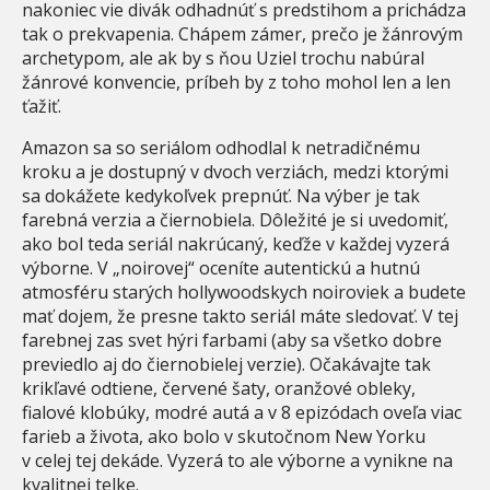
nakoniec vie divák odhadnúť s predstihom a prichádza
tak o prekvapenia. Chápem zámer, prečo je žánrovým
archetypom, ale ak by s ňou Uziel trochu nabúral
žánrové konvencie, príbeh by z toho mohol len a len
ťažiť.
Amazon sa so seriálom odhodlal k netradičnému
kroku a je dostupný v dvoch verziách, medzi ktorými
sa dokážete kedykoľvek prepnúť. Na výber je tak
farebná verzia a čiernobiela. Dôležité je si uvedomiť,
ako bol teda seriál nakrúcaný, keďže v každej vyzerá
výborne. V „noirovej“ oceníte autentickú a hutnú
atmosféru starých hollywoodskych noiroviek a budete
mať dojem, že presne takto seriál máte sledovať. V tej
farebnej zas svet hýri farbami (aby sa všetko dobre
previedlo aj do čiernobielej verzie). Očakávajte tak
krikľavé odtiene, červené šaty, oranžové obleky,
fialové klobúky, modré autá a v 8 epizódach oveľa viac
farieb a života, ako bolo v skutočnom New Yorku
v celej tej dekáde. Vyzerá to ale výborne a vynikne na
kvalitnej telke.