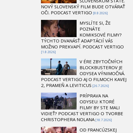
SLOVENSKOM ŠTÁTE.
NOVÝ SLOVENSKÝ FILM BUDE OTVÁRAŤ
OČI. PODCAST VERTIGO
[8.8 2026]
MYSLÍTE SI, ŽE
POZNÁTE
KOMIKSOVÉ FILMY?
TÝCHTO DVANÁSŤ ADAPTÁCIÍ VÁS
MOŽNO PREKVAPÍ. PODCAST VERTIGO
[1.8 2026]
V ÉRE ZBYTOČNÝCH
BLOCKBUSTEROV JE
ODYSEA VÝNIMOČNÁ.
PODCAST VERTIGO AJ O FILMOCH KAVEJ
2, PRAMEŇ A LEVITICUS
[26.7 2026]
PRÍPRAVA NA
ODYSEU: KTORÉ
FILMY BY STE MALI
VIDIEŤ? PODCAST VERTIGO O TVORBE
CHRISTOPHERA NOLANA
[18.7 2026]
OD FRANCÚZSKEJ