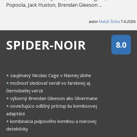
Popoola, Jack Huston, Brendan Gleeson ...
autor
Matúš Štrba
7.6.2026
SPIDER-NOIR
8.0
+
zaujímavý Nicolas Cage v hlavnej úlohe
+
možnosť sledovať seriál vo farebnej aj
čiernobielej verzii
+
výborný Brendan Gleeson ako Silvermane
+
osviežujúco odlišný prístup ku komiksovej
adaptácii
+
kombinácia pulpového komiksu a noirovej
detektívky