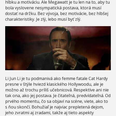
hĺbku a motiváciu. Ale Megawatt je tu len na to, aby tu
bola vyslovene nesympatická postava, ktorá musí
dostať na držku. Bez vývoja, bez motivácie, bez hlbšej
charakteristiky. Je zlý, lebo musí byť zlý.
Li Jun Li je tu podmanivá ako femme fatale Cat Hardy
presne v štýle hviezd klasického Hollywoodu, ale je
možno až trochu príliš učebnicová. Respektíve ani nie
tak ona, ako jej postava. Je čitateľná, predvídateľná. Od
prvého momentu, čo sa objaví na scéne, viete, ako to
s ňou skončí. Bohužiaľ je najviac prepletená dejom,
jeho zvratmi aj zradami, takže aj tieto aspekty