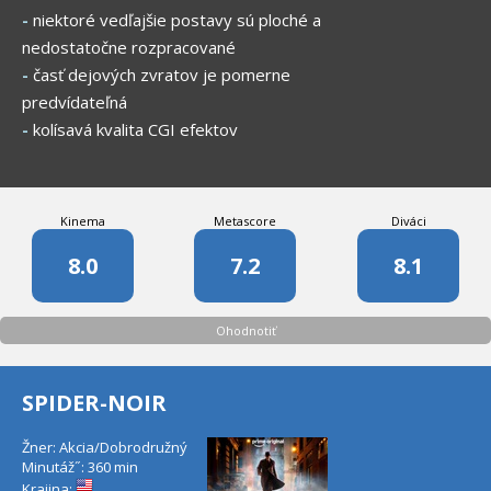
-
niektoré vedľajšie postavy sú ploché a
nedostatočne rozpracované
-
časť dejových zvratov je pomerne
predvídateľná
-
kolísavá kvalita CGI efektov
Kinema
Metascore
Diváci
8.0
7.2
8.1
Ohodnotiť
SPIDER-NOIR
Žner: Akcia/Dobrodružný
Minutáž˝: 360 min
Krajina: