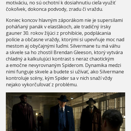
motiváciu, no sú ochotní k dosiahnutiu cieľa využiť
čokoľvek, dokonca podvody, zradu či vraždu.
Koniec koncov hlavným záporákom nie je supersilami
poháňaný panák v elasťákoch, ale tradičný írsky
gauner 30. rokov žijúci z prohibície, podplácania
polície a občasne vraždy, ktorými si upevňuje moc nad
mestom aj obyčajnými ľuďmi. Silvermane tu má váhu
a skvele sa ho zhostil Brendan Gleeson, ktorý vytvára
chladný a kalkulujúci kontrast s neraz chaotickým
a emočne nevyrovnaným Spiderom. Dynamika medzi
nimi funguje skvele a budete si užívať, ako Silvermane
kontroluje scény, kým Spider sa v nich snaží vždy
nejako vykorčuľovať z problému.