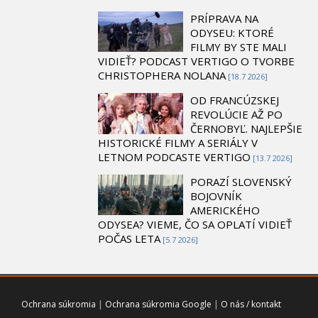
PRÍPRAVA NA
ODYSEU: KTORÉ
FILMY BY STE MALI
VIDIEŤ? PODCAST VERTIGO O TVORBE
CHRISTOPHERA NOLANA
[18.7 2026]
OD FRANCÚZSKEJ
REVOLÚCIE AŽ PO
ČERNOBYĽ. NAJLEPŠIE
HISTORICKÉ FILMY A SERIÁLY V
LETNOM PODCASTE VERTIGO
[13.7 2026]
PORAZÍ SLOVENSKÝ
BOJOVNÍK
AMERICKÉHO
ODYSEA? VIEME, ČO SA OPLATÍ VIDIEŤ
POČAS LETA
[5.7 2026]
Ochrana súkromia
|
Ochrana súkromia Google
|
O nás / kontakt