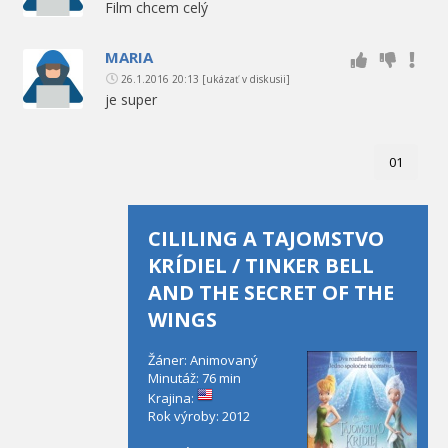
Film chcem celý
MARIA
26.1.2016 20:13
[ukázať v diskusii]
je super
01
CILILING A TAJOMSTVO
KRÍDIEL / TINKER BELL
AND THE SECRET OF THE
WINGS
Žáner: Animovaný
Minutáž: 76 min
Krajina:
Rok výroby: 2012