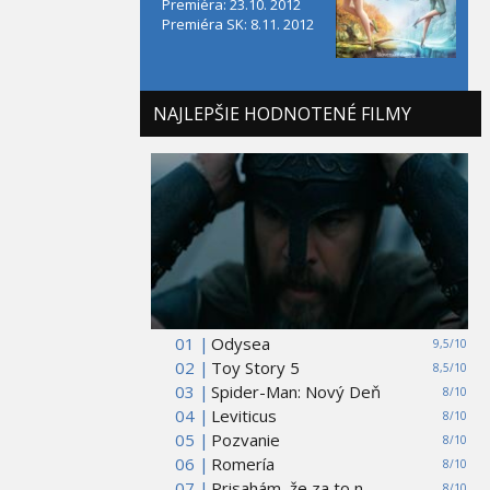
Premiéra: 23.10. 2012
Premiéra SK: 8.11. 2012
NAJLEPŠIE HODNOTENÉ FILMY
01 |
Odysea
9,5/10
02 |
Toy Story 5
8,5/10
03 |
Spider-Man: Nový Deň
8/10
04 |
Leviticus
8/10
05 |
Pozvanie
8/10
06 |
Romería
8/10
07 |
Prisahám, že za to n...
8/10