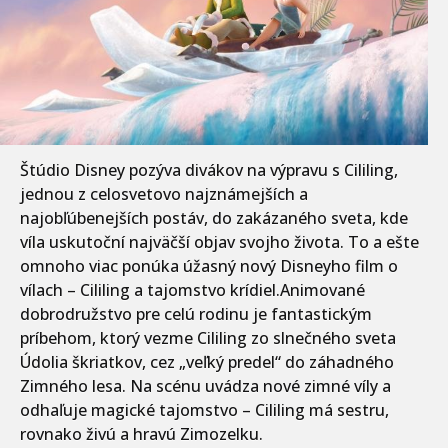
Štúdio Disney pozýva divákov na výpravu s Cililing,
jednou z celosvetovo najznámejších a
najobľúbenejších postáv, do zakázaného sveta, kde
víla uskutoční najväčší objav svojho života. To a ešte
omnoho viac ponúka úžasný nový Disneyho film o
vílach – Cililing a tajomstvo krídiel.Animované
dobrodružstvo pre celú rodinu je fantastickým
príbehom, ktorý vezme Cililing zo slnečného sveta
Údolia škriatkov, cez „veľký predel“ do záhadného
Zimného lesa. Na scénu uvádza nové zimné víly a
odhaľuje magické tajomstvo – Cililing má sestru,
rovnako živú a hravú Zimozelku.