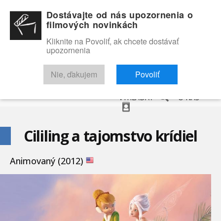
Dostávajte od nás upozornenia o
filmových novinkách
Kliknite na Povoliť, ak chcete dostávať
upozornenia
NOVINKY
RECENZIE
TRAILERY
FILMOVÁ DATABÁZA
Nie, ďakujem
Povoliť
VYHĽADAŤ
O NÁS
Cililing a tajomstvo krídiel
Animovaný (2012)