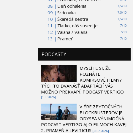
08 |
Deň odhalenia
7,5/10
09 |
Srdcovka
7,5/10
10 |
Škaredá sestra
7,5/10
11 |
Zlatko, náš sused je...
7/10
12 |
Vaiana / Vaiana
7/10
13 |
Prameň
7/10
PODCASTY
MYSLÍTE SI, ŽE
POZNÁTE
KOMIKSOVÉ FILMY?
TÝCHTO DVANÁSŤ ADAPTÁCIÍ VÁS
MOŽNO PREKVAPÍ. PODCAST VERTIGO
[1.8 2026]
V ÉRE ZBYTOČNÝCH
BLOCKBUSTEROV JE
ODYSEA VÝNIMOČNÁ.
PODCAST VERTIGO AJ O FILMOCH KAVEJ
2, PRAMEŇ A LEVITICUS
[26.7 2026]