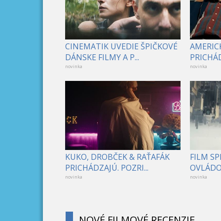
CINEMATIK UVEDIE ŠPIČKOVÉ
AMERICK
DÁNSKE FILMY A P...
PRICHÁD
novinka
novinka
KUKO, DROBČEK & RAŤAFÁK
FILM S
PRICHÁDZAJÚ. POZRI...
OVLÁDOL
novinka
novinka
NOVÉ FILMOVÉ RECENZIE