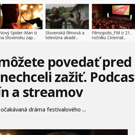
Nový Spider-Man si
Slovenská filmová a
Filmopolis_FM o 21.
na Slovensku zap...
televízna akadé...
ročníku Cinemat...
 môžete povedať pred
nechceli zažiť. Podcas
ín a streamov
a očakávaná dráma festivalového ...