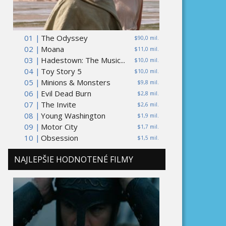
01 |
The Odyssey
$90,0 mil.
02 |
Moana
$11,0 mil.
03 |
Hadestown: The Music...
$10,0 mil.
04 |
Toy Story 5
$10,0 mil.
05 |
Minions & Monsters
$9,8 mil.
06 |
Evil Dead Burn
$2,8 mil.
07 |
The Invite
$2,6 mil.
08 |
Young Washington
$1,9 mil.
09 |
Motor City
$1,7 mil.
10 |
Obsession
$1,5 mil.
NAJLEPŠIE HODNOTENÉ FILMY