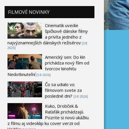
FILMOVÉ NOVINKY
Cinematik uvedie
špičkové dánske filmy
a privíta jedného z
najvýznamnejších dánskych režisérov
[5.8
2026]
Americký sen: Do kín
prichádza nový film od
tvorcov kinohitu
Nedotknuteľní
[5.8 2026]
Čo sa udialo vo
filmovom svete za
posledné dni?
[5.8 2026]
Kuko, Drobček &
Raťafák prichádzajú.
Pozrite si novú ukážku
z filmu aj videoklip ku cover verzii od
Vojtika