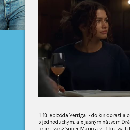
148. epizóda Vertiga - do kín dorazila
s jednoduchým, ale jasným názvom Drám
animovaný Super Mario a vo filmových 