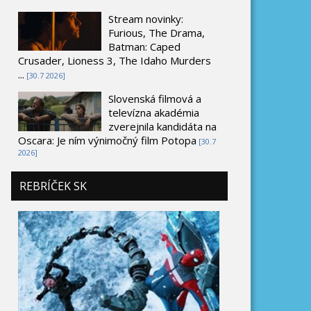
Stream novinky:
Furious, The Drama,
Batman: Caped
Crusader, Lioness 3, The Idaho Murders
...
[30.7 2026]
Slovenská filmová a
televízna akadémia
zverejnila kandidáta na
Oscara: Je ním výnimočný film Potopa
[30.7
2026]
REBRÍČEK SK