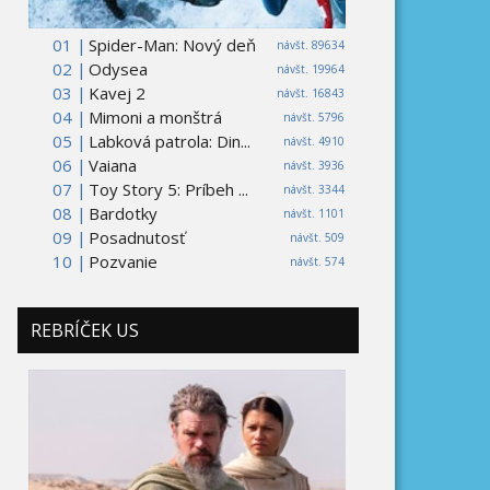
01 |
Spider-Man: Nový deň
návšt. 89634
02 |
Odysea
návšt. 19964
03 |
Kavej 2
návšt. 16843
04 |
Mimoni a monštrá
návšt. 5796
05 |
Labková patrola: Din...
návšt. 4910
06 |
Vaiana
návšt. 3936
07 |
Toy Story 5: Príbeh ...
návšt. 3344
08 |
Bardotky
návšt. 1101
09 |
Posadnutosť
návšt. 509
10 |
Pozvanie
návšt. 574
REBRÍČEK US