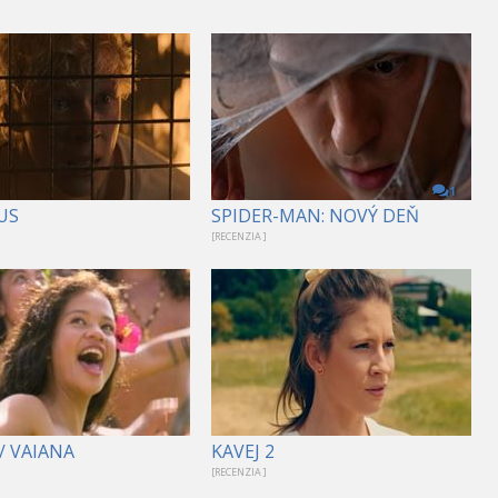
1
US
SPIDER-MAN: NOVÝ DEŇ
[RECENZIA ]
/ VAIANA
KAVEJ 2
[RECENZIA ]