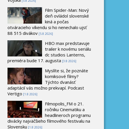
[5.8 2026]
Film Spider-Man: Nový
deň ovládol slovenské
kiná a počas
otváracieho víkendu si ho nenechalo ujsť
88 515 divákov
[5.8 2026]
HBO max predstavuje
trailer k novému seriálu
dc studios Lanterns,
premiéra bude 17. augusta
[3.8 2026]
Myslíte si, že poznáte
komiksové filmy?
Týchto dvanásť
adaptácií vás možno prekvapí. Podcast
Vertigo
[1.8 2026]
Filmopolis_FM o 21.
ročníku Cinematiku a
headlineroch programu
divácky najväčšieho filmového festivalu na
Slovensku
[1.8 2026]