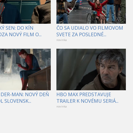
Ý SEN: DO KÍN
ČO SA UDIALO VO FILMOVOM
ZA NOVÝ FILM O...
SVETE ZA POSLEDNÉ...
novinka
PIDER-MAN: NOVÝ DEŇ
HBO MAX PREDSTAVUJE
 SLOVENSK...
TRAILER K NOVÉMU SERIÁ...
novinka