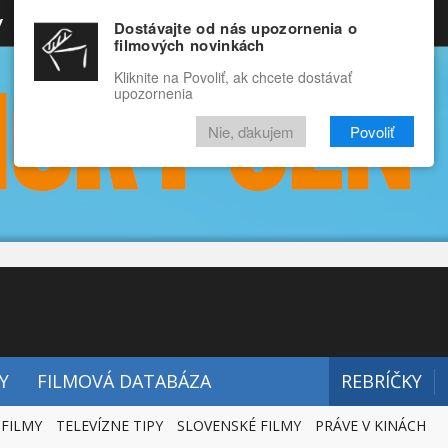
y
Rozprávky
Funny
Docu
Dostávajte od nás upozornenia o
filmových novinkách
RECENZIE
VIDEÁ
FILMY
Kliknite na Povoliť, ak chcete dostávať
upozornenia
Nie, ďakujem
Povoliť
Y
FILMOVÁ DATABÁZA
REBRÍČKY
 FILMY
TELEVÍZNE TIPY
SLOVENSKÉ FILMY
PRÁVE V KINÁCH