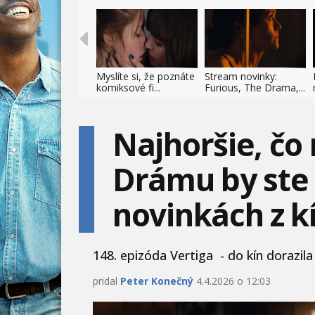
Myslíte si, že poznáte
Stream novinky:
komiksové fi...
Furious, The Drama,...
Najhoršie, čo
Drámu by ste 
novinkách z k
148. epizóda Vertiga - do kín dorazil
pridal
Peter Konečný
4.4.2026 o 12:03