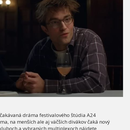
 očakávaná dráma festivalového štúdia A24
a, na menších ale aj väčších divákov čaká nový
kluboch a vybraných multiplexoch nájdete