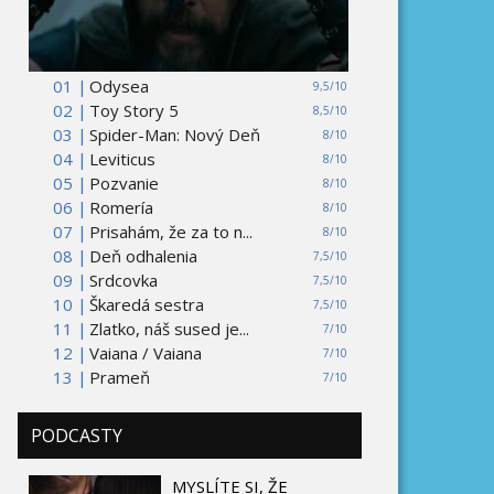
01 |
Odysea
9,5/10
02 |
Toy Story 5
8,5/10
03 |
Spider-Man: Nový Deň
8/10
04 |
Leviticus
8/10
05 |
Pozvanie
8/10
06 |
Romería
8/10
07 |
Prisahám, že za to n...
8/10
08 |
Deň odhalenia
7,5/10
09 |
Srdcovka
7,5/10
10 |
Škaredá sestra
7,5/10
11 |
Zlatko, náš sused je...
7/10
12 |
Vaiana / Vaiana
7/10
13 |
Prameň
7/10
PODCASTY
MYSLÍTE SI, ŽE