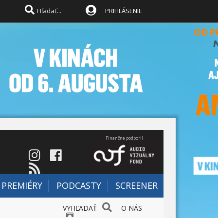
PRIHLÁSENIE
Finančne podporil
PREMIÉRY
PODCASTY
SCREENER
VYHĽADAŤ
O NÁS