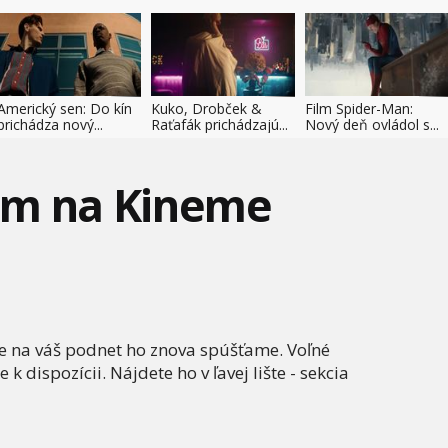
Americký sen: Do kín
Kuko, Drobček &
Film Spider-Man:
prichádza nový...
Raťafák prichádzajú...
Nový deň ovládol s...
um na Kineme
le na váš podnet ho znova spúšťame. Voľné
 dispozícii. Nájdete ho v ľavej lište - sekcia