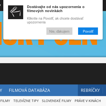
y
Rozprávky
Funny
Docu
Dostávajte od nás upozornenia o
filmových novinkách
RECENZIE
VIDEÁ
FILMY
Kliknite na Povoliť, ak chcete dostávať
upozornenia
Nie, ďakujem
Povoliť
Y
FILMOVÁ DATABÁZA
REBRÍČKY
 FILMY
TELEVÍZNE TIPY
SLOVENSKÉ FILMY
PRÁVE V KINÁCH