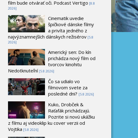
film bude otvárať oči. Podcast Vertigo
[8.8
2026]
Cinematik uvedie
špičkové dánske filmy
a privíta jedného z
najvýznamnejších dánskych režisérov
[5.8
2026]
Americký sen: Do kín
prichádza nový film od
tvorcov kinohitu
Nedotknuteľní
[5.8 2026]
Čo sa udialo vo
filmovom svete za
posledné dni?
[5.8 2026]
Kuko, Drobček &
Raťafák prichádzajú.
Pozrite si novú ukážku
z filmu aj videoklip ku cover verzii od
Vojtika
[5.8 2026]