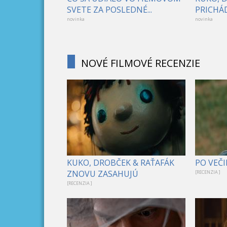
SVETE ZA POSLEDNÉ...
PRICHÁD
novinka
novinka
NOVÉ FILMOVÉ RECENZIE
KUKO, DROBČEK & RAŤAFÁK
PO VEČI
ZNOVU ZASAHUJÚ
[RECENZIA ]
[RECENZIA ]