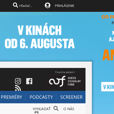
PRIHLÁSENIE
Finančne podporil
PREMIÉRY
PODCASTY
SCREENER
VYHĽADAŤ
O NÁS