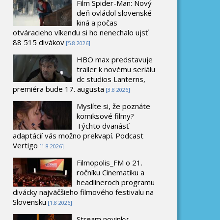
Film Spider-Man: Nový
deň ovládol slovenské
kiná a počas
otváracieho víkendu si ho nenechalo ujsť
88 515 divákov
[5.8 2026]
HBO max predstavuje
trailer k novému seriálu
dc studios Lanterns,
premiéra bude 17. augusta
[3.8 2026]
Myslíte si, že poznáte
komiksové filmy?
Týchto dvanásť
adaptácií vás možno prekvapí. Podcast
Vertigo
[1.8 2026]
Filmopolis_FM o 21.
ročníku Cinematiku a
headlineroch programu
divácky najväčšieho filmového festivalu na
Slovensku
[1.8 2026]
Stream novinky: