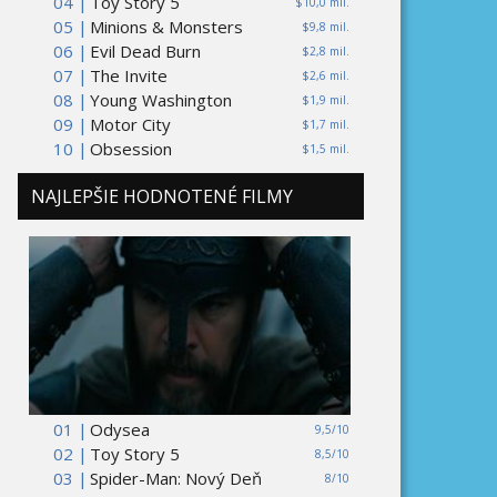
04 |
Toy Story 5
$10,0 mil.
05 |
Minions & Monsters
$9,8 mil.
06 |
Evil Dead Burn
$2,8 mil.
07 |
The Invite
$2,6 mil.
08 |
Young Washington
$1,9 mil.
09 |
Motor City
$1,7 mil.
10 |
Obsession
$1,5 mil.
NAJLEPŠIE HODNOTENÉ FILMY
01 |
Odysea
9,5/10
02 |
Toy Story 5
8,5/10
03 |
Spider-Man: Nový Deň
8/10