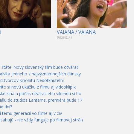
Ň
VAIANA / VAIANA
[RECENZIA ]
 štáte. Nový slovenský film bude otvárať
privíta jedného z najvýznamnejších dánsky
od tvorcov kinohitu Nedotknuteľní
te si novú ukážku z filmu aj videoklip k
ké kiná a počas otváracieho víkendu si ho
álu dc studios Lanterns, premiéra bude 17
é dni?
rí tému generácií vo filme aj v živ
ahujú - nie vždy funguje po filmovej strán