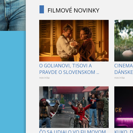
FILMOVÉ NOVINKY
O GOLIANOVI, TISOVI A
CINEMA
PRAVDE O SLOVENSKOM ...
DÁNSKE 
novinka
novinka
ČO SA UDIALO VO FILMOVOM
KUKO, 