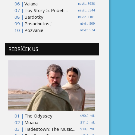
06 |
Vaiana
návšt. 3936
07 |
Toy Story 5: Príbeh ...
návšt. 3344
08 |
Bardotky
návšt. 1101
09 |
Posadnutosť
návšt. 509
10 |
Pozvanie
návšt. 574
REBRÍČEK US
01 |
The Odyssey
$90,0 mil.
02 |
Moana
$11,0 mil.
03 |
Hadestown: The Music...
$10,0 mil.