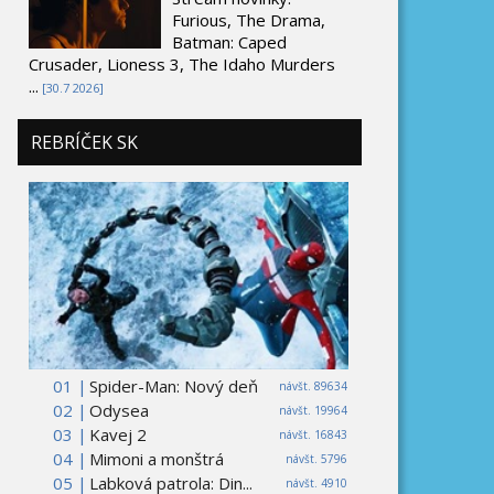
Furious, The Drama,
Batman: Caped
Crusader, Lioness 3, The Idaho Murders
...
[30.7 2026]
REBRÍČEK SK
01 |
Spider-Man: Nový deň
návšt. 89634
02 |
Odysea
návšt. 19964
03 |
Kavej 2
návšt. 16843
04 |
Mimoni a monštrá
návšt. 5796
05 |
Labková patrola: Din...
návšt. 4910