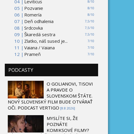
04 |
Leviticus
8/10
05 |
Pozvanie
8/10
06 |
Romería
8/10
07 |
Deň odhalenia
7,5/10
08 |
Srdcovka
7,5/10
09 |
Škaredá sestra
7,5/10
10 |
Zlatko, náš sused je...
7/10
11 |
Vaiana / Vaiana
7/10
12 |
Prameň
7/10
PODCASTY
O GOLIANOVI, TISOVI
A PRAVDE O
SLOVENSKOM ŠTÁTE.
NOVÝ SLOVENSKÝ FILM BUDE OTVÁRAŤ
OČI. PODCAST VERTIGO
[8.8 2026]
MYSLÍTE SI, ŽE
POZNÁTE
KOMIKSOVÉ FILMY?