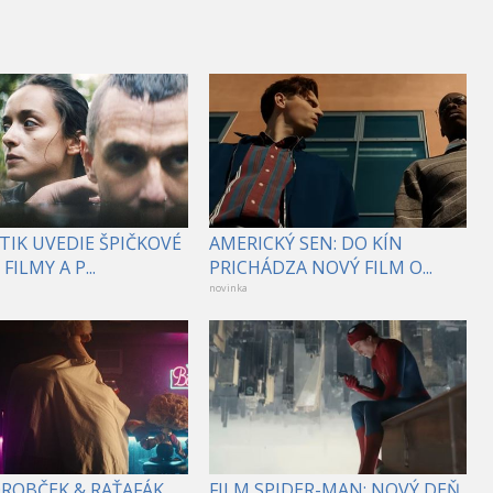
TIK UVEDIE ŠPIČKOVÉ
AMERICKÝ SEN: DO KÍN
FILMY A P...
PRICHÁDZA NOVÝ FILM O...
novinka
DROBČEK & RAŤAFÁK
FILM SPIDER-MAN: NOVÝ DEŇ