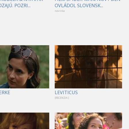
ZAJÚ. POZRI...
OVLÁDOL SLOVENSK...
novinka
ERKE
LEVITICUS
[RECENZIA ]