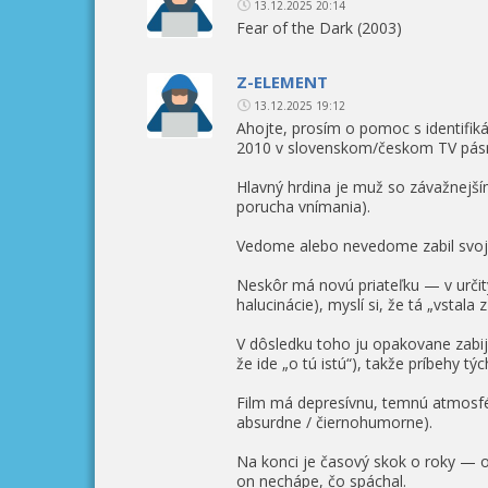
13.12.2025 20:14
Fear of the Dark (2003)
Z-ELEMENT
13.12.2025 19:12
Ahojte, prosím o pomoc s identifiká
2010 v slovenskom/českom TV pásm
Hlavný hrdina je muž so závažnejš
porucha vnímania).
Vedome alebo nevedome zabil svoj
Neskôr má novú priateľku — v urči
halucinácie), myslí si, že tá „vstala 
V dôsledku toho ju opakovane zabij
že ide „o tú istú“), takže príbehy t
Film má depresívnu, temnú atmosfé
absurdne / čiernohumorne).
Na konci je časový skok o roky — on
on nechápe, čo spáchal.