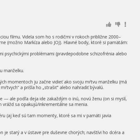
ciou filmu. Videla som ho s rodičmi v rokoch približne 2000–
e (možno Markíza alebo JOJ). Hlavné body, ktoré si pamätám:
ími psychickými problémami (pravdepodobne schizofrénia alebo
u manželku.
tých momentoch ju začne vidieť ako svoju mŕtvu manželku (má
z mŕtvych“ a prišla ho „strašiť“ alebo nahradiť bývalú.
e — ale podľa deja ide zakaždým o inú, novú ženu (on si myslí,
ých vrážd sa opakujú/inkrementálne sa menia.
ru (aj keď sú tam momenty, ktoré sa mi v pamäti javia
 je starý a v ústave pre duševne chorých; navštívi ho dcéra a