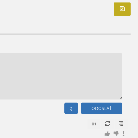
:)
ODOSLAŤ
01