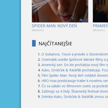
1
SPIDER-MAN: NOVÝ DEŇ
PRAME
[RECENZIA ]
[RECENZIA ]
NAJČÍTANEJŠIE
O Golianovi, Tisovi a pravde o Slovenskom
Cinematik uvedie špičkové dánske filmy a 
Americký sen: Do kín prichádza nový film 
Kuko, Drobček & Raťafák prichádzajú. Pozri
Film Spider-Man: Nový deň ovládol slovens
HBO max predstavuje trailer k novému seri
Čo sa udialo vo filmovom svete za posledn
Začínajú sa 4 živly. Štiavnický festival otvo
Snímka Kuko, Drobček & Raťafák znovu zas