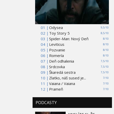
01 |
Odysea
9,5/10
02 |
Toy Story 5
8,5/10
03 |
Spider-Man: Nový Deň
8/10
04 |
Leviticus
8/10
05 |
Pozvanie
8/10
06 |
Romería
8/10
07 |
Deň odhalenia
7,5/10
08 |
Srdcovka
7,5/10
09 |
Škaredá sestra
7,5/10
10 |
Zlatko, náš sused je...
7/10
11 |
Vaiana / Vaiana
7/10
12 |
Prameň
7/10
PODCASTY