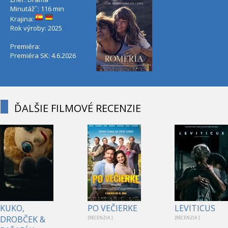
Minutáž˝: 116 min
Krajina:
Rok výroby: 2025
Premiéra:
Premiéra SK: 4.6.2026
ĎALŠIE FILMOVÉ RECENZIE
KUKO,
PO VEČIERKE
LEVITICUS
DROBČEK &
[RECENZIA ]
[RECENZIA ]