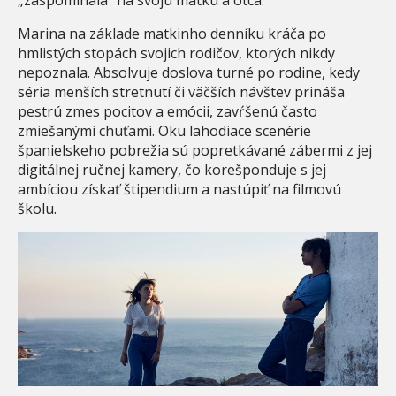
Marina na základe matkinho denníku kráča po
hmlistých stopách svojich rodičov, ktorých nikdy
nepoznala. Absolvuje doslova turné po rodine, kedy
séria menších stretnutí či väčších návštev prináša
pestrú zmes pocitov a emócii, zavŕšenú často
zmiešanými chuťami. Oku lahodiace scenérie
španielskeho pobrežia sú popretkávané zábermi z jej
digitálnej ručnej kamery, čo korešponduje s jej
ambíciou získať štipendium a nastúpiť na filmovú
školu.