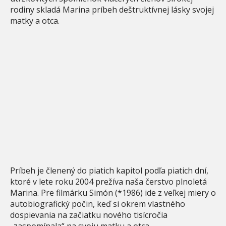
rodiny skladá Marina príbeh deštruktívnej lásky svojej
matky a otca.
Príbeh je členený do piatich kapitol podľa piatich dní,
ktoré v lete roku 2004 prežíva naša čerstvo plnoletá
Marina. Pre filmárku Simón (*1986) ide z veľkej miery o
autobiografický počin, keď si okrem vlastného
dospievania na začiatku nového tisícročia
„zaspomínala“ na svoju matku a otca.