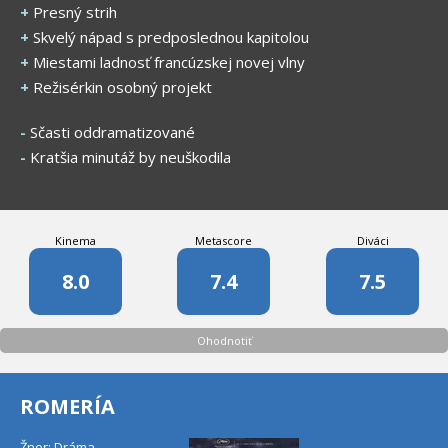
+
Presný strih
+
Skvelý nápad s predposlednou kapitolou
+
Miestami ladnosť francúzskej novej vlny
+
Režisérkin osobný projekt
-
Sčasti oddramatizované
-
Kratšia minutáž by neuškodila
Kinema
Metascore
Diváci
8.0
7.4
7.5
Ohodnotiť
ROMERÍA
Žner: Dráma