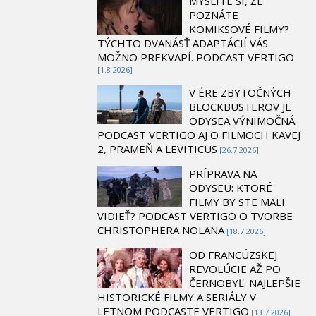
MYSLÍTE SI, ŽE
POZNÁTE
KOMIKSOVÉ FILMY?
TÝCHTO DVANÁSŤ ADAPTÁCIÍ VÁS
MOŽNO PREKVAPÍ. PODCAST VERTIGO
[1.8 2026]
V ÉRE ZBYTOČNÝCH
BLOCKBUSTEROV JE
ODYSEA VÝNIMOČNÁ.
PODCAST VERTIGO AJ O FILMOCH KAVEJ
2, PRAMEŇ A LEVITICUS
[26.7 2026]
PRÍPRAVA NA
ODYSEU: KTORÉ
FILMY BY STE MALI
VIDIEŤ? PODCAST VERTIGO O TVORBE
CHRISTOPHERA NOLANA
[18.7 2026]
OD FRANCÚZSKEJ
REVOLÚCIE AŽ PO
ČERNOBYĽ. NAJLEPŠIE
HISTORICKÉ FILMY A SERIÁLY V
LETNOM PODCASTE VERTIGO
[13.7 2026]