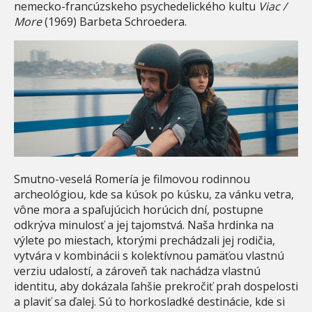
nemecko-francúzskeho psychedelického kultu
Viac /
More
(1969) Barbeta Schroedera.
Smutno-veselá Romería je filmovou rodinnou
archeológiou, kde sa kúsok po kúsku, za vánku vetra,
vône mora a spaľujúcich horúcich dní, postupne
odkrýva minulosť a jej tajomstvá. Naša hrdinka na
výlete po miestach, ktorými prechádzali jej rodičia,
vytvára v kombinácii s kolektívnou pamäťou vlastnú
verziu udalostí, a zároveň tak nachádza vlastnú
identitu, aby dokázala ľahšie prekročiť prah dospelosti
a plaviť sa ďalej. Sú to horkosladké destinácie, kde si