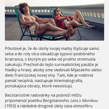
Pôsobivé je, že do úlohy svojej matky štylizuje samú
seba a do roly otca obsadzuje typovo podobného
bratranca, s ktorým po sebe od prvého stretnutia
zakukujú. Prechod do tejto surrealistickej pasáže je
hladký a hravý, akoby sme sledovali Mijazakiho alebo
dielo francúzskej novej vlny. Tam, kde je rodinná
pamäť neúplná, nastupuje kinematografia,
ponúkajúca obrazy, ktoré neexistujú.
Bezstarostné radovánky na pobreží môžu
pripomenúť poetiku Bergmanovho
Leta s Monikou
(1953) a následné drogové úlety zasa atmosféru