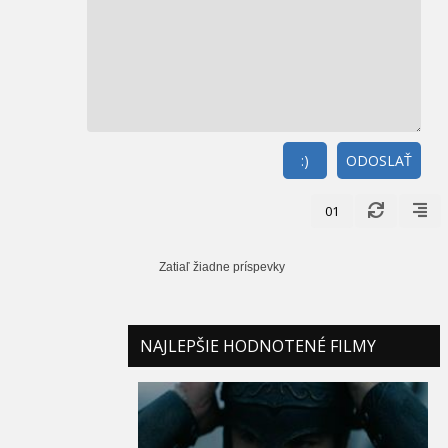
:)
ODOSLAŤ
01
Zatiaľ žiadne príspevky
NAJLEPŠIE HODNOTENÉ FILMY