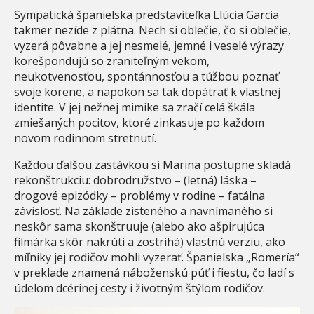
Sympatická španielska predstaviteľka Llúcia Garcia
takmer nezíde z plátna. Nech si oblečie, čo si oblečie,
vyzerá pôvabne a jej nesmelé, jemné i veselé výrazy
korešpondujú so zraniteľným vekom,
neukotvenosťou, spontánnosťou a túžbou poznať
svoje korene, a napokon sa tak dopátrať k vlastnej
identite. V jej nežnej mimike sa zračí celá škála
zmiešaných pocitov, ktoré zinkasuje po každom
novom rodinnom stretnutí.
Každou ďalšou zastávkou si Marina postupne skladá
rekonštrukciu: dobrodružstvo – (letná) láska –
drogové epizódky – problémy v rodine – fatálna
závislosť. Na základe zisteného a navnímaného si
neskôr sama skonštruuje (alebo ako ašpirujúca
filmárka skôr nakrúti a zostrihá) vlastnú verziu, ako
míľniky jej rodičov mohli vyzerať. Španielska „Romería“
v preklade znamená náboženskú púť i fiestu, čo ladí s
údelom dcérinej cesty i životným štýlom rodičov.