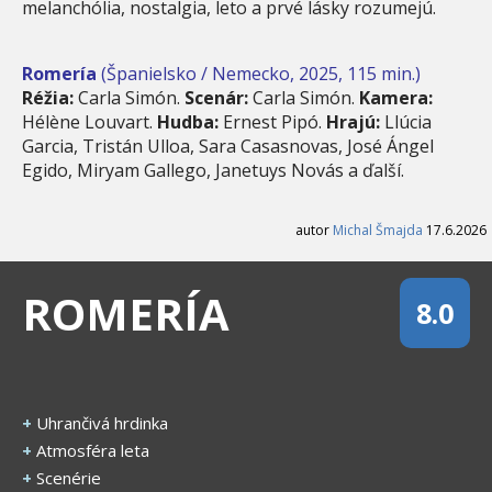
melanchólia, nostalgia, leto a prvé lásky rozumejú.
Romería
(Španielsko / Nemecko, 2025, 115 min.)
Réžia:
Carla Simón.
Scenár:
Carla Simón.
Kamera:
Hélène Louvart.
Hudba:
Ernest Pipó.
Hrajú:
Llúcia
Garcia, Tristán Ulloa, Sara Casasnovas, José Ángel
Egido, Miryam Gallego, Janetuys Novás a ďalší.
autor
Michal Šmajda
17.6.2026
ROMERÍA
8.0
+
Uhrančivá hrdinka
+
Atmosféra leta
+
Scenérie