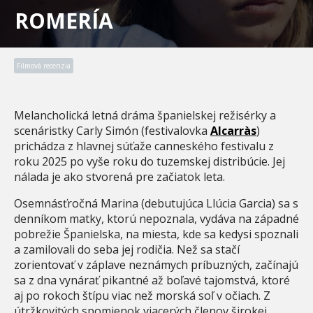
ROMERÍA
Filmová recenzia
Melancholická letná dráma španielskej režisérky a
scenáristky Carly Simón (festivalovka
Alcarràs
)
prichádza z hlavnej súťaže canneského festivalu z
roku 2025 po vyše roku do tuzemskej distribúcie. Jej
nálada je ako stvorená pre začiatok leta.
Osemnásťročná Marina (debutujúca Llúcia Garcia) sa s
denníkom matky, ktorú nepoznala, vydáva na západné
pobrežie Španielska, na miesta, kde sa kedysi spoznali
a zamilovali do seba jej rodičia. Než sa stačí
zorientovať v záplave neznámych príbuzných, začínajú
sa z dna vynárať pikantné až boľavé tajomstvá, ktoré
aj po rokoch štípu viac než morská soľ v očiach. Z
útržkovitých spomienok viacerých členov širokej