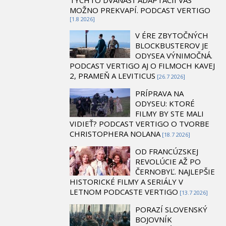
MOŽNO PREKVAPÍ. PODCAST VERTIGO
[1.8 2026]
V ÉRE ZBYTOČNÝCH
BLOCKBUSTEROV JE
ODYSEA VÝNIMOČNÁ.
PODCAST VERTIGO AJ O FILMOCH KAVEJ
2, PRAMEŇ A LEVITICUS
[26.7 2026]
PRÍPRAVA NA
ODYSEU: KTORÉ
FILMY BY STE MALI
VIDIEŤ? PODCAST VERTIGO O TVORBE
CHRISTOPHERA NOLANA
[18.7 2026]
OD FRANCÚZSKEJ
REVOLÚCIE AŽ PO
ČERNOBYĽ. NAJLEPŠIE
HISTORICKÉ FILMY A SERIÁLY V
LETNOM PODCASTE VERTIGO
[13.7 2026]
PORAZÍ SLOVENSKÝ
BOJOVNÍK