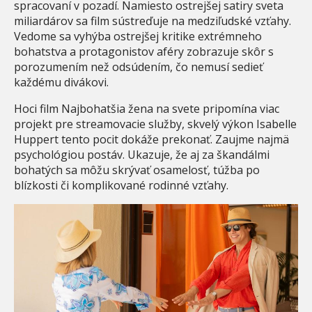
spracovaní v pozadí. Namiesto ostrejšej satiry sveta
miliardárov sa film sústreďuje na medziľudské vzťahy.
Vedome sa vyhýba ostrejšej kritike extrémneho
bohatstva a protagonistov aféry zobrazuje skôr s
porozumením než odsúdením, čo nemusí sedieť
každému divákovi.
Hoci film Najbohatšia žena na svete pripomína viac
projekt pre streamovacie služby, skvelý výkon Isabelle
Huppert tento pocit dokáže prekonať. Zaujme najmä
psychológiou postáv. Ukazuje, že aj za škandálmi
bohatých sa môžu skrývať osamelosť, túžba po
blízkosti či komplikované rodinné vzťahy.