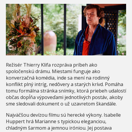
Režisér Thierry Klifa rozpráva príbeh ako
spoločenskú drámu. Miestami funguje ako
konverzačná komédia, inde sa mení na rodinný
konflikt plný intríg, nedôvery a starých krívd. Pomáha
tomu formálna stránka snímky, ktorá priebeh udalostí
občas dopĺňa výpoveďami jednotlivých postáv, akoby
sme sledovali dokument o už uzavretom škandále.
Najväčšou devízou filmu sú herecké výkony. Isabelle
Huppert hrá Marianne s typickou eleganciou,
chladným šarmom a jemnou iróniou. Jej postava