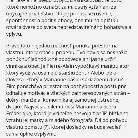
ktoré nemožno označiť za milostný vzťah ani za
obyčajné priateľstvo. On jej prináša vzrušenie,
spontánnosť a pocit slobody, ona mu na oplátku
otvára dvere do sveta nepredstaviteľného bohatstva a
vplyvu.
Práve táto nejednoznačnosť ponúka priestor na
vlastnú interpretáciu príbehu. Tvorcovia sa nesnažia
ponúknuť jednoduché odpovede ani jasne určiť
vinníka a obeť. Je Pierre-Alain vypočítavý manipulátor,
ktorý využíva osamelú staršiu ženu? Alebo ide o
človeka, ktorý v Marianne našiel spriaznenú dušu?
Film ponecháva priestor na pochybnosti a postupne
odhaľuje motivácie všetkých zainteresovaných strán –
dcéry, manžela, komorníka aj samotnej ústrednej
dvojice. Najväčšiu dilemu rieši Mariannina dcéra
Frédérique, ktorá je viditeľne nesvoja z príliš blízkeho
vzťahu jej matky a mladého fotografa. Dá do pohybu
vlastnú pomstu (?), ktorej dôsledky nebude vedieť
sama úplne ovplyvniť.