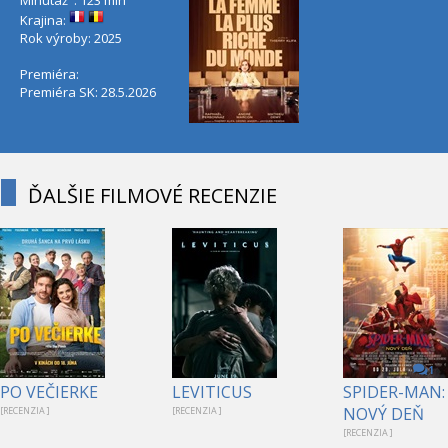
Krajina:
Rok výroby: 2025
Premiéra:
Premiéra SK: 28.5.2026
ĎALŠIE FILMOVÉ RECENZIE
1
PO VEČIERKE
LEVITICUS
SPIDER-MAN:
NOVÝ DEŇ
[RECENZIA ]
[RECENZIA ]
[RECENZIA ]