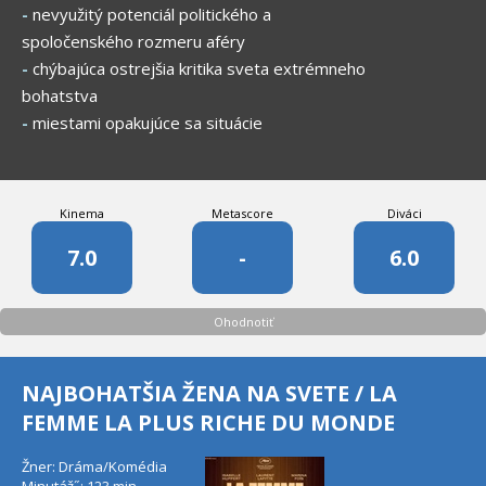
-
nevyužitý potenciál politického a
spoločenského rozmeru aféry
-
chýbajúca ostrejšia kritika sveta extrémneho
bohatstva
-
miestami opakujúce sa situácie
Kinema
Metascore
Diváci
7.0
-
6.0
Ohodnotiť
NAJBOHATŠIA ŽENA NA SVETE / LA
FEMME LA PLUS RICHE DU MONDE
Žner: Dráma/Komédia
Minutáž˝: 123 min