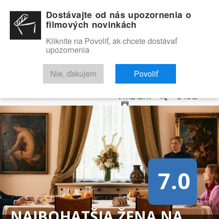
Dostávajte od nás upozornenia o
filmových novinkách
Kliknite na Povoliť, ak chcete dostávať
upozornenia
NOVINKY
RECENZIE
TRAILERY
FILMOVÁ DATABÁZA
Nie, ďakujem
Povoliť
VYHĽADAŤ
O NÁS
7.0
NAJBOHATŠIA ŽENA NA