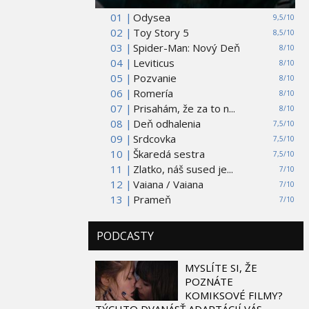
01 |
Odysea
9,5/10
02 |
Toy Story 5
8,5/10
03 |
Spider-Man: Nový Deň
8/10
04 |
Leviticus
8/10
05 |
Pozvanie
8/10
06 |
Romería
8/10
07 |
Prisahám, že za to n...
8/10
08 |
Deň odhalenia
7,5/10
09 |
Srdcovka
7,5/10
10 |
Škaredá sestra
7,5/10
11 |
Zlatko, náš sused je...
7/10
12 |
Vaiana / Vaiana
7/10
13 |
Prameň
7/10
PODCASTY
MYSLÍTE SI, ŽE
POZNÁTE
KOMIKSOVÉ FILMY?
TÝCHTO DVANÁSŤ ADAPTÁCIÍ VÁS