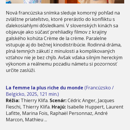
Nová francúzska snímka sleduje komorný pohľad na
zvláštne priateľstvo, ktoré prerástlo do konfliktu s
ďalekosiahlymi dôsledkami. V slovenských kinách sa
objavuje ako súčasť prehliadky filmov z krajiny
galského kohúta Crème de la crème. Paralelne
vstupuje aj do bežnej kinodistribúcie. Rodinná dráma,
plná temných zákutí z minulosti a komplikovaných
vzťahov nie je bez chýb. Avšak vďaka silným hereckým
výkonom a reálnemu pozadiu námetu si pozornosť
určite zaslúži.
La femme la plus riche du monde
(Francúzsko /
Belgicko, 2025, 121 min.)
Réžia:
Thierry Klifa.
Scenár:
Cédric Anger, Jacques
Fieschi, Thierry Klifa.
Hrajú:
Isabelle Huppert, Laurent
Lafitte, Marina Foïs, Raphaël Personnaz, André
Marcon, Mathieu ...