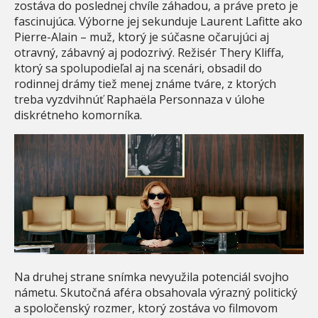
zostáva do poslednej chvíle záhadou, a práve preto je
fascinujúca. Výborne jej sekunduje Laurent Lafitte ako
Pierre-Alain – muž, ktorý je súčasne očarujúci aj
otravný, zábavný aj podozrivý. Režisér Thery Kliffa,
ktorý sa spolupodieľal aj na scenári, obsadil do
rodinnej drámy tiež menej známe tváre, z ktorých
treba vyzdvihnúť Raphaëla Personnaza v úlohe
diskrétneho komorníka.
Na druhej strane snímka nevyužila potenciál svojho
námetu. Skutočná aféra obsahovala výrazný politický
a spoločenský rozmer, ktorý zostáva vo filmovom