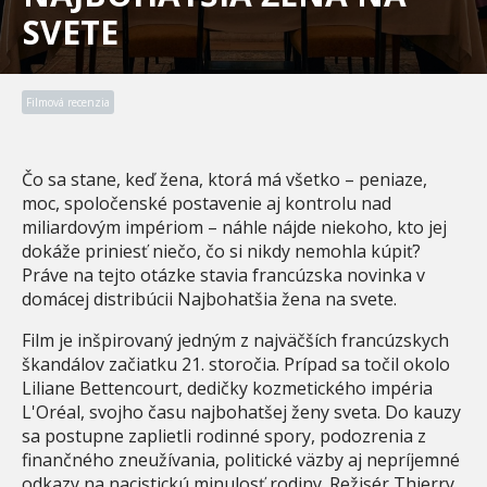
SVETE
Filmová recenzia
Čo sa stane, keď žena, ktorá má všetko – peniaze,
moc, spoločenské postavenie aj kontrolu nad
miliardovým impériom – náhle nájde niekoho, kto jej
dokáže priniesť niečo, čo si nikdy nemohla kúpiť?
Práve na tejto otázke stavia francúzska novinka v
domácej distribúcii Najbohatšia žena na svete.
Film je inšpirovaný jedným z najväčších francúzskych
škandálov začiatku 21. storočia. Prípad sa točil okolo
Liliane Bettencourt, dedičky kozmetického impéria
L'Oréal, svojho času najbohatšej ženy sveta. Do kauzy
sa postupne zaplietli rodinné spory, podozrenia z
finančného zneužívania, politické väzby aj nepríjemné
odkazy na nacistickú minulosť rodiny. Režisér Thierry