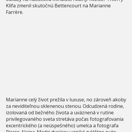
Klifa zmenil skutočnú Bettencourt na Marianne
Farrère.
Marianne celý život prežila v luxuse, no zároveň akoby
za neviditeľnou sklenenou stenou. Odcudzená rodine,
izolovaná od bežného života a uväznená v rutine
privilegovaného sveta stretáva počas fotografovania
excentrického (a neúspešného) umelca a fotografa
Pierre-Alaina. Medzi dvojicou vzniká zvláštne puto,