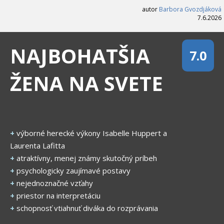
autor
Barbora Gvozdjáková
7.6.2026
NAJBOHATŠIA
7.0
ŽENA NA SVETE
+
výborné herecké výkony Isabelle Huppert a
Laurenta Lafitta
+
atraktívny, menej známy skutočný príbeh
+
psychologicky zaujímavé postavy
+
nejednoznačné vzťahy
+
priestor na interpretáciu
+
schopnosť vtiahnuť diváka do rozprávania