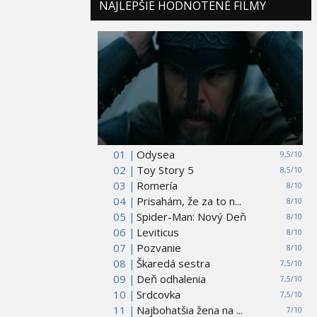
NAJLEPŠIE HODNOTENÉ FILMY
01 |
Odysea
9,5/10
02 |
Toy Story 5
8,5/10
03 |
Romería
8/10
04 |
Prisahám, že za to n...
8/10
05 |
Spider-Man: Nový Deň
8/10
06 |
Leviticus
8/10
07 |
Pozvanie
8/10
08 |
Škaredá sestra
7,5/10
09 |
Deň odhalenia
7,5/10
10 |
Srdcovka
7,5/10
11 |
Najbohatšia žena na ...
7/10