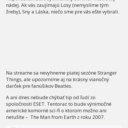
nádej. Ak vás zaujímajú Losy (nemyslíme tým
žreby), Sny a Láska, niečo sme pre vás ešte vybrali.
Na streame sa nevyhneme piatej sezóne Stranger
Things, ale upozorníme aj na krásny vianočný
darček pre fanúšikov Beatles.
A ani dnes nebude chýbať tip od ľudí zo
spoločnosti ESET. Tentoraz to bude výnimočné
americké komorné sci-fi o ktorom možno ani
netušíte – The Man from Earth z roku 2007.