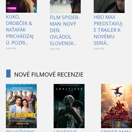
KUKO,
HBO MAX
FILM SPIDER-
DROBČEK &
PREDSTAVUJ
MAN: NOVÝ
RAŤAFÁK
E TRAILER K
DEŇ
PRICHÁDZAJ
NOVÉMU
OVLÁDOL
Ú. POZRI...
SERIÁ...
SLOVENSK...
novinka
novinka
novinka
NOVÉ FILMOVÉ RECENZIE
1