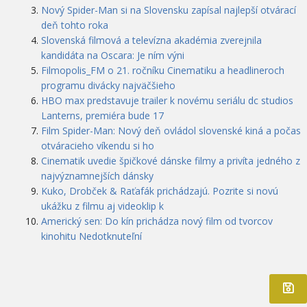
Nový Spider-Man si na Slovensku zapísal najlepší otvárací
deň tohto roka
Slovenská filmová a televízna akadémia zverejnila
kandidáta na Oscara: Je ním výni
Filmopolis_FM o 21. ročníku Cinematiku a headlineroch
programu divácky najväčšieho
HBO max predstavuje trailer k novému seriálu dc studios
Lanterns, premiéra bude 17
Film Spider-Man: Nový deň ovládol slovenské kiná a počas
otváracieho víkendu si ho
Cinematik uvedie špičkové dánske filmy a privíta jedného z
najvýznamnejších dánsky
Kuko, Drobček & Raťafák prichádzajú. Pozrite si novú
ukážku z filmu aj videoklip k
Americký sen: Do kín prichádza nový film od tvorcov
kinohitu Nedotknuteľní