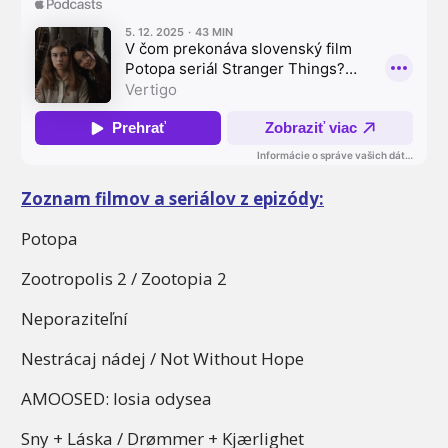
Zoznam filmov a seriálov z epizódy:
Potopa
Zootropolis 2 / Zootopia 2
Neporaziteľní
Nestrácaj nádej / Not Without Hope
AMOOSED: losia odysea
Sny + Láska / Drømmer + Kjærlighet