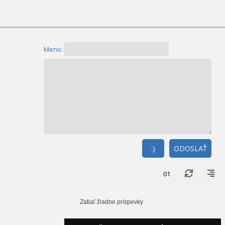
Meno:
:)
ODOSLAŤ
01
Zatiaľ žiadne príspevky