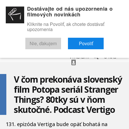
Dostávajte od nás upozornenia o
filmových novinkách
Kliknite na Povoliť, ak chcete dostávať
upozornenia
NOVINKY
RECENZIE
TRAILERY
FILMOVÁ DATABÁZA
Nie, ďakujem
Povoliť
VYHĽADAŤ
O NÁS
V čom prekonáva slovenský
film Potopa seriál Stranger
Things? 80tky sú v ňom
skutočné. Podcast Vertigo
131. epizóda Vertiga bude opäť bohatá na