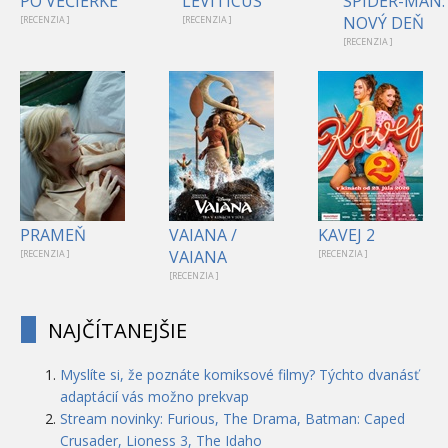
PO VEČIERKE
LEVITICUS
SPIDER-MAN:
NOVÝ DEŇ
[RECENZIA ]
[RECENZIA ]
[RECENZIA ]
PRAMEŇ
VAIANA /
KAVEJ 2
VAIANA
[RECENZIA ]
[RECENZIA ]
[RECENZIA ]
NAJČÍTANEJŠIE
Myslíte si, že poznáte komiksové filmy? Týchto dvanásť
adaptácií vás možno prekvap
Stream novinky: Furious, The Drama, Batman: Caped
Crusader, Lioness 3, The Idaho