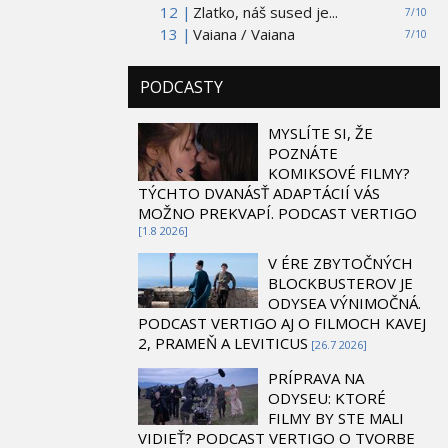
12 |
Zlatko, náš sused je...
7/10
13 |
Vaiana / Vaiana
7/10
PODCASTY
MYSLÍTE SI, ŽE
POZNÁTE
KOMIKSOVÉ FILMY?
TÝCHTO DVANÁSŤ ADAPTÁCIÍ VÁS
MOŽNO PREKVAPÍ. PODCAST VERTIGO
[1.8 2026]
V ÉRE ZBYTOČNÝCH
BLOCKBUSTEROV JE
ODYSEA VÝNIMOČNÁ.
PODCAST VERTIGO AJ O FILMOCH KAVEJ
2, PRAMEŇ A LEVITICUS
[26.7 2026]
PRÍPRAVA NA
ODYSEU: KTORÉ
FILMY BY STE MALI
VIDIEŤ? PODCAST VERTIGO O TVORBE