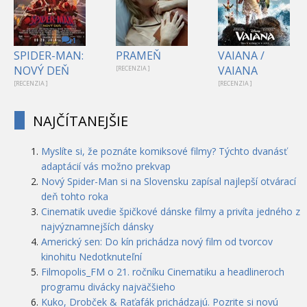
1
SPIDER-MAN:
PRAMEŇ
VAIANA /
NOVÝ DEŇ
VAIANA
[RECENZIA ]
[RECENZIA ]
[RECENZIA ]
NAJČÍTANEJŠIE
Myslíte si, že poznáte komiksové filmy? Týchto dvanásť
adaptácií vás možno prekvap
Nový Spider-Man si na Slovensku zapísal najlepší otvárací
deň tohto roka
Cinematik uvedie špičkové dánske filmy a privíta jedného z
najvýznamnejších dánsky
Americký sen: Do kín prichádza nový film od tvorcov
kinohitu Nedotknuteľní
Filmopolis_FM o 21. ročníku Cinematiku a headlineroch
programu divácky najväčšieho
Kuko, Drobček & Raťafák prichádzajú. Pozrite si novú