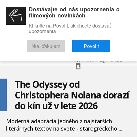
Dostávajte od nás upozornenia o
filmových novinkách
Kliknite na Povoliť, ak chcete dostávať
upozornenia
NOVINKY
RECENZIE
TRAILERY
FILMOVÁ DATABÁZA
Nie, ďakujem
Povoliť
VYHĽADAŤ
O NÁS
The Odyssey od
Christophera Nolana dorazí
do kín už v lete 2026
Moderná adaptácia jedného z najstarších
literárnych textov na svete - starogréckeho ...