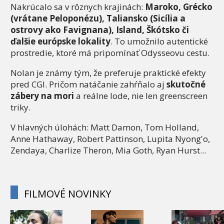
Nakrúcalo sa v rôznych krajinách:
Maroko, Grécko
(vrátane Peloponézu), Taliansko (Sicília a
ostrovy ako Favignana), Island, Škótsko či
ďalšie európske lokality
. To umožnilo autentické
prostredie, ktoré má pripomínať Odysseovu cestu.
Nolan je známy tým, že preferuje praktické efekty
pred CGI. Pričom natáčanie zahŕňalo aj
skutočné
zábery na mori
a reálne lode, nie len greenscreen
triky.
V hlavných úlohách: Matt Damon, Tom Holland,
Anne Hathaway, Robert Pattinson, Lupita Nyong'o,
Zendaya, Charlize Theron, Mia Goth, Ryan Hurst...
FILMOVÉ NOVINKY