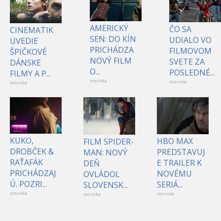
AMERICKÝ
ČO SA
CINEMATIK
SEN: DO KÍN
UDIALO VO
UVEDIE
PRICHÁDZA
FILMOVOM
ŠPIČKOVÉ
NOVÝ FILM
SVETE ZA
DÁNSKE
O...
POSLEDNÉ...
FILMY A P...
novinka
novinka
novinka
KUKO,
HBO MAX
FILM SPIDER-
DROBČEK &
PREDSTAVUJ
MAN: NOVÝ
RAŤAFÁK
E TRAILER K
DEŇ
PRICHÁDZAJ
NOVÉMU
OVLÁDOL
Ú. POZRI...
SERIÁ...
SLOVENSK...
novinka
novinka
novinka