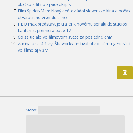
ukážku z filmu aj videoklip k
Film Spider-Man: Nový deň ovládol slovenské kiná a počas
otváracieho víkendu si ho
HBO max predstavuje trailer k novému seriálu dc studios
Lanterns, premiéra bude 17
Čo sa udialo vo filmovom svete za posledné dni?
Začínajú sa 4 živly. Štiavnický festival otvorí tému generácií
vo filme aj v živ
Meno: