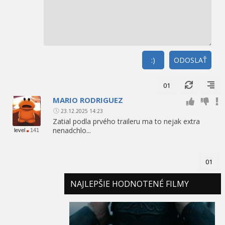
:)
ODOSLAŤ
01
MARIO RODRIGUEZ
23.12.2025 14:23
Zatial podla prvého traileru ma to nejak extra
nenadchlo...
level
141
01
NAJLEPŠIE HODNOTENÉ FILMY