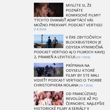
MYSLÍTE SI, ŽE
POZNÁTE
KOMIKSOVÉ FILMY?
TÝCHTO DVANÁSŤ ADAPTÁCIÍ VÁS
MOŽNO PREKVAPÍ. PODCAST VERTIGO
[1.8 2026]
V ÉRE ZBYTOČNÝCH
BLOCKBUSTEROV JE
ODYSEA VÝNIMOČNÁ.
PODCAST VERTIGO AJ O FILMOCH KAVEJ
2, PRAMEŇ A LEVITICUS
[26.7 2026]
PRÍPRAVA NA
ODYSEU: KTORÉ
FILMY BY STE MALI
VIDIEŤ? PODCAST VERTIGO O TVORBE
CHRISTOPHERA NOLANA
[18.7 2026]
OD FRANCÚZSKEJ
REVOLÚCIE AŽ PO
ČERNOBYĽ. NAJLEPŠIE
HISTORICKÉ FILMY A SERIÁLY V