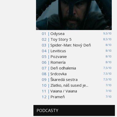
01 |
Odysea
9,5/10
02 |
Toy Story 5
8,5/10
03 |
Spider-Man: Nový Deň
8/10
04 |
Leviticus
8/10
05 |
Pozvanie
8/10
06 |
Romería
8/10
07 |
Deň odhalenia
7,5/10
08 |
Srdcovka
7,5/10
09 |
Škaredá sestra
7,5/10
10 |
Zlatko, náš sused je...
7/10
11 |
Vaiana / Vaiana
7/10
12 |
Prameň
7/10
PODCASTY