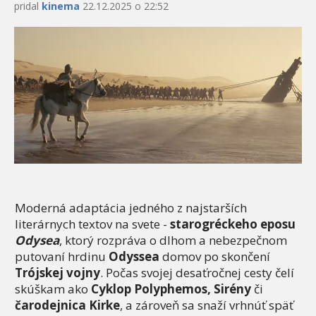
pridal
kinema
22.12.2025 o 22:52
Moderná adaptácia jedného z najstarších
literárnych textov na svete -
starogréckeho eposu
Odysea
, ktorý rozpráva o dlhom a nebezpečnom
putovaní hrdinu
Odyssea
domov po skončení
Trójskej vojny
. Počas svojej desaťročnej cesty čelí
skúškam ako
Cyklop Polyphemos, Sirény
či
čarodejnica Kirke
, a zároveň sa snaží vrhnúť späť