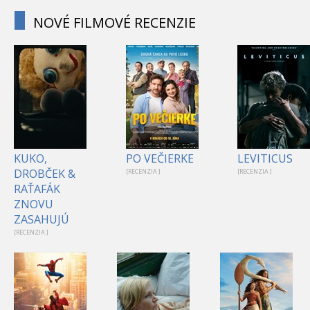
NOVÉ FILMOVÉ RECENZIE
KUKO,
PO VEČIERKE
LEVITICUS
DROBČEK &
[RECENZIA ]
[RECENZIA ]
RAŤAFÁK
ZNOVU
ZASAHUJÚ
[RECENZIA ]