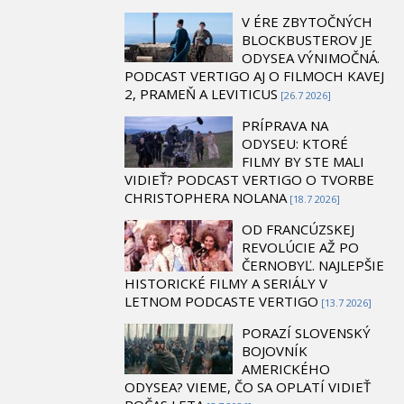
V ÉRE ZBYTOČNÝCH
BLOCKBUSTEROV JE
ODYSEA VÝNIMOČNÁ.
PODCAST VERTIGO AJ O FILMOCH KAVEJ
2, PRAMEŇ A LEVITICUS
[26.7 2026]
PRÍPRAVA NA
ODYSEU: KTORÉ
FILMY BY STE MALI
VIDIEŤ? PODCAST VERTIGO O TVORBE
CHRISTOPHERA NOLANA
[18.7 2026]
OD FRANCÚZSKEJ
REVOLÚCIE AŽ PO
ČERNOBYĽ. NAJLEPŠIE
HISTORICKÉ FILMY A SERIÁLY V
LETNOM PODCASTE VERTIGO
[13.7 2026]
PORAZÍ SLOVENSKÝ
BOJOVNÍK
AMERICKÉHO
ODYSEA? VIEME, ČO SA OPLATÍ VIDIEŤ