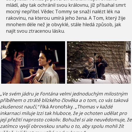
mládí, aby tak ochránil svou královnu, jíž přísahal smrt
mocný nepřítel. Vědec Tommy se snaží nalézt lék na
rakovinu, na kterou umírá jeho žena. A Tom, který žije
mnohem déle než je obvyklé, stále hledá způsob, jak
najít svou ztracenou lásku.
„Ve svém jádru je Fontána velmi jednoduchým milostným
příběhem o ztrátě blízkého člověka a o tom, co vás taková
zkušenost naučí,“
říká Aronofsky.
„Thomas v každé
inkarnaci miluje Izzi tak hluboce, že je ochoten udělat pro
její přežití naprosto cokoliv. Bohužel si ale neuvědomuje, že
zatímco vyvíjí obrovskou snahu o to, aby spolu mohli žít