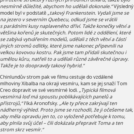
nesmírně důležité, abychom ho udělali dokonale.“
Výsledný
model byl v podstatě
„takový Frankenstein. Vydali jsme se
na jezero v severním Quebecu, odkud jsme se vrátili
s parádními kusy naplaveného dříví. Takže konečky větví a
většina kořenů je skutečných. Potom lidé z oddělení, které
se zabývá vytvářením modelů, udělali z těch větví a částí
jiných stromů odlitky, které jsme nakonec připevnili na
velkou kovovou kostru. Pak jsme tam přidali skutečnou i
umělou kůru, natřeli to a udělali různé závěrečné úpravy.
Takže je to doopravdy takový hybrid.“
Chinlundův strom pak ve filmu cestuje do vzdálené
mlhoviny Xibalba na okraji vesmíru, kam se jej snaží Tom
Creo dopravit ve své vesmírné lodi.
„Typická filmová
vesmírná loď má spoustu poblikávajících panelů a
přístrojů,“
říká Aronofsky.
„Ale ty přece zakrývají ten
nádherný výhled. Proto jsme se rozhodli, že ji očešeme tak,
aby měla opravdu jen to, co vyloženě potřebuje k tomu,
aby plnila svůj účel – čili dokázala přepravit Toma a ten
strom skrz vesmír.“