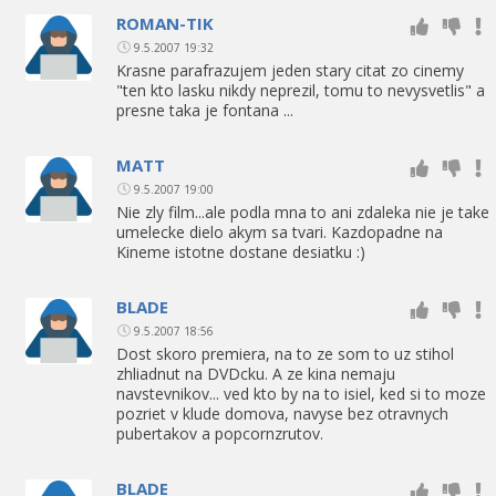
ROMAN-TIK
9.5.2007 19:32
Krasne parafrazujem jeden stary citat zo cinemy
"ten kto lasku nikdy neprezil, tomu to nevysvetlis" a
presne taka je fontana ...
MATT
9.5.2007 19:00
Nie zly film...ale podla mna to ani zdaleka nie je take
umelecke dielo akym sa tvari. Kazdopadne na
Kineme istotne dostane desiatku :)
BLADE
9.5.2007 18:56
Dost skoro premiera, na to ze som to uz stihol
zhliadnut na DVDcku. A ze kina nemaju
navstevnikov... ved kto by na to isiel, ked si to moze
pozriet v klude domova, navyse bez otravnych
pubertakov a popcornzrutov.
BLADE