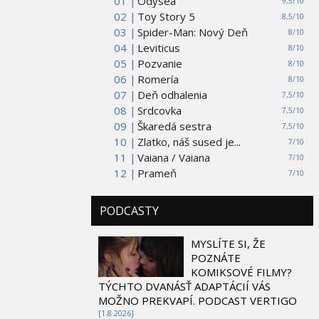
01 |
Odysea
9,5/10
02 |
Toy Story 5
8,5/10
03 |
Spider-Man: Nový Deň
8/10
04 |
Leviticus
8/10
05 |
Pozvanie
8/10
06 |
Romería
8/10
07 |
Deň odhalenia
7,5/10
08 |
Srdcovka
7,5/10
09 |
Škaredá sestra
7,5/10
10 |
Zlatko, náš sused je...
7/10
11 |
Vaiana / Vaiana
7/10
12 |
Prameň
7/10
PODCASTY
MYSLÍTE SI, ŽE
POZNÁTE
KOMIKSOVÉ FILMY?
TÝCHTO DVANÁSŤ ADAPTÁCIÍ VÁS
MOŽNO PREKVAPÍ. PODCAST VERTIGO
[1.8 2026]