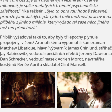
mlhovině, je spíše metafyzická, téměř psychedelická
záležitost,
“ říká režisér.
„Bylo to opravdu hodně zábavné,
protože jsme každých pár týdnů měli možnost pracovat na
příběhu z jiného milénia, který vyžadoval zase něco jiného
než ten předchozí.“
Příběh vyžadoval také to, aby byly tři epochy plynule
propojeny, v čemž Aronofskému vypomohli kameraman
Matthew Libatique, hlavní výtvarník James Chinlund, střihač
Jay Rabinowitz, vedoucí speciálních efektů Jeremy Dawson a
Dan Schrecker, vedoucí masek Adrien Morot, návrhářka
kostýmů Renée April a skladatel Clint Mansell.