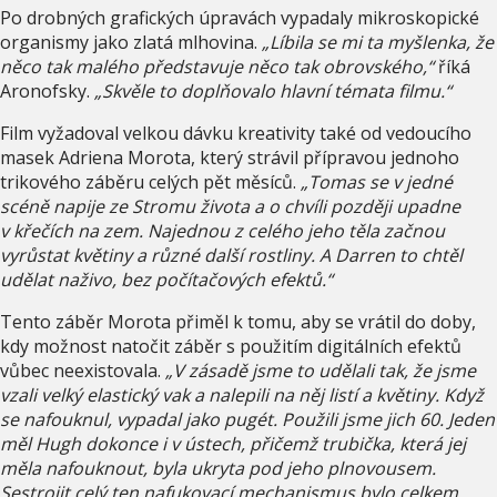
Po drobných grafických úpravách vypadaly mikroskopické
organismy jako zlatá mlhovina.
„Líbila se mi ta myšlenka, že
něco tak malého představuje něco tak obrovského,“
říká
Aronofsky.
„Skvěle to doplňovalo hlavní témata filmu.“
Film vyžadoval velkou dávku kreativity také od vedoucího
masek Adriena Morota, který strávil přípravou jednoho
trikového záběru celých pět měsíců.
„Tomas se v jedné
scéně napije ze Stromu života a o chvíli později upadne
v křečích na zem. Najednou z celého jeho těla začnou
vyrůstat květiny a různé další rostliny. A Darren to chtěl
udělat naživo, bez počítačových efektů.“
Tento záběr Morota přiměl k tomu, aby se vrátil do doby,
kdy možnost natočit záběr s použitím digitálních efektů
vůbec neexistovala.
„V zásadě jsme to udělali tak, že jsme
vzali velký elastický vak a nalepili na něj listí a květiny. Když
se nafouknul, vypadal jako pugét. Použili jsme jich 60. Jeden
měl Hugh dokonce i v ústech, přičemž trubička, která jej
měla nafouknout, byla ukryta pod jeho plnovousem.
Sestrojit celý ten nafukovací mechanismus bylo celkem