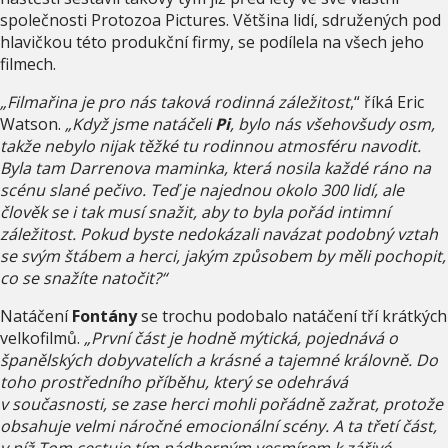
společnosti Protozoa Pictures. Většina lidí, sdružených pod
hlavičkou této produkční firmy, se podílela na všech jeho
filmech.
„Filmařina je pro nás taková rodinná záležitost
,“ říká Eric
Watson.
„Když jsme natáčeli
Pi
, bylo nás všehovšudy osm,
takže nebylo nijak těžké tu rodinnou atmosféru navodit.
Byla tam Darrenova maminka, která nosila každé ráno na
scénu slané pečivo. Teď je najednou okolo 300 lidí, ale
člověk se i tak musí snažit, aby to byla pořád intimní
záležitost. Pokud byste nedokázali navázat podobný vztah
se svým štábem a herci, jakým způsobem by měli pochopit,
co se snažíte natočit?“
Natáčení
Fontány
se trochu podobalo natáčení tří krátkých
velkofilmů.
„První část je hodně mýtická, pojednává o
španělských dobyvatelích a krásné a tajemné královně. Do
toho prostředního příběhu, který se odehrává
v současnosti, se zase herci mohli pořádně zažrat, protože
obsahuje velmi náročné emocionální scény. A ta třetí část,
v níž Tom cestuje tím nádherným vesmírem k zářivé