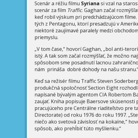
Scenár a réžiu filmu
Syriana
si vzal na staro
scenár za film
Traffic
. Gaghan začal rozmýšľ
keď robil výskum pri predchádzajúcom filme.
tých z Pentagonu, ktorí presadzujú v Amerike
niektoré zaujímavé paralely medzi obchodom
priemyslu.
„V tom čase,“ hovorí Gaghan, „bol anti-teror
istý. A tak som začal rozmýšľať, že možno naj
spôsobom sme posadnutí lacnou zahraničnou 
nám prináša dobré dohody na našu stranu.
Keď sa režisér filmu Traffic Steven Soderbe
produkčná spoločnosť Section Eight rozhodl
napísané bývalým agentom CIA Robertom Ba
zaujať. Kniha popisuje Baersove skúsenosti
pracujúceho pre Centrálne riaditeľstvo pre t
Directorate) od roku 1976 do roku 1997. „Stev
niečo ako svetová závislosť na kokaíne,“ hov
spôsob, ako prehĺbiť túto myšlienku.“