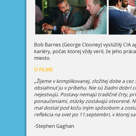
Bob Barnes (George Clooney) vyslúžilý CIA ag
kariéry, počas ktorej vždy veril, že jeho prác
miesto.
O FILME
„Žijeme v komplikovanej, zložitej dobe a cez S
obsiahnuť ju v príbehu. Nie sú žiadni dobrí 
nejestvujú. Postavy nemajú tradičné črty, p
ponaučeniami, otázky zostávajú otvorené. Nec
mal dostať pod kožu iným spôsobom a zostať
reflekcia na svet po 11.septembri, v ktorej s
-Stephen Gaghan