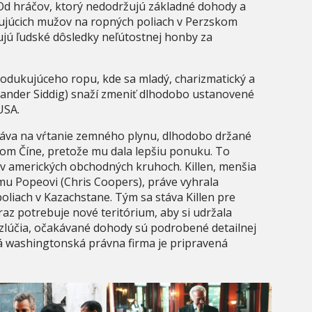
. Od hráčov, ktorý nedodržujú základné dohody a
cujúcich mužov na ropných poliach v Perzskom
ňujú ľudské dôsledky neľútostnej honby za
produkujúceho ropu, kde sa mladý, charizmatický a
xander Siddig) snaží zmeniť dlhodobo ustanovené
 USA.
práva na vŕtanie zemného plynu, dlhodobo držané
m Číne, pretože mu dala lepšiu ponuku. To
 v amerických obchodných kruhoch. Killen, menšia
u Popeovi (Chris Coopers), práve vyhrala
liach v Kazachstane. Tým sa stáva Killen pre
raz potrebuje nové teritórium, aby si udržala
 zlúčia, očakávané dohody sú podrobené detailnej
ná washingtonská právna firma je pripravená