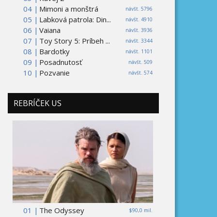
04 |
Mimoni a monštrá
návšt. 5796
05 |
Labková patrola: Din...
návšt. 4910
06 |
Vaiana
návšt. 3936
07 |
Toy Story 5: Príbeh ...
návšt. 3344
08 |
Bardotky
návšt. 1101
09 |
Posadnutosť
návšt. 509
10 |
Pozvanie
návšt. 574
REBRÍČEK US
01 |
The Odyssey
$90,0 mil.