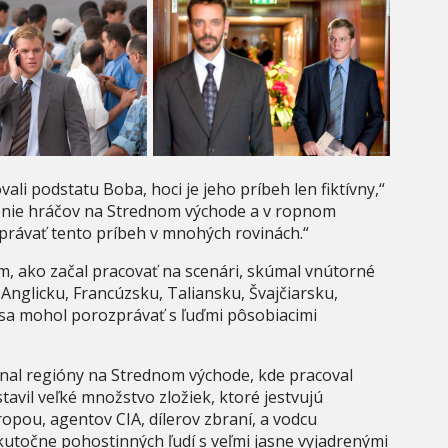
ali podstatu Boba, hoci je jeho príbeh len fiktívny,“
enie hráčov na Strednom východe a v ropnom
zprávať tento príbeh v mnohých rovinách.“
, ako začal pracovať na scenári, skúmal vnútorné
 Anglicku, Francúzsku, Taliansku, Švajčiarsku,
y sa mohol porozprávať s ľuďmi pôsobiacimi
nal regióny na Strednom východe, kde pracoval
tavil veľké množstvo zložiek, ktoré jestvujú
opou, agentov CIA, dílerov zbraní, a vodcu
kutočne pohostinných ľudí s veľmi jasne vyjadrenými