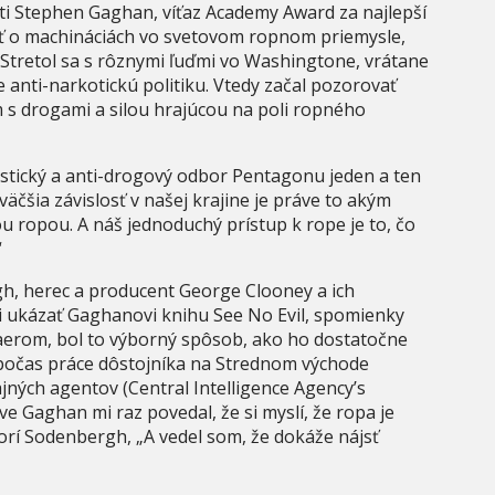
sti Stephen Gaghan, víťaz Academy Award za najlepší
ať o machináciách vo svetovom ropnom priemysle,
 Stretol sa s rôznymi ľuďmi vo Washingtone, vrátane
 anti-narkotickú politiku. Vtedy začal pozorovať
 s drogami a silou hrajúcou na poli ropného
istický a anti-drogový odbor Pentagonu jeden a ten
väčšia závislosť v našej krajine je práve to akým
ropou. A náš jednoduchý prístup k rope je to, čo
“
rgh, herec a producent George Clooney a ich
i ukázať Gaghanovi knihu See No Evil, spomienky
erom, bol to výborný spôsob, ako ho dostatočne
 počas práce dôstojníka na Strednom východe
ajných agentov (Central Intelligence Agency’s
e Gaghan mi raz povedal, že si myslí, že ropa je
orí Sodenbergh, „A vedel som, že dokáže nájsť