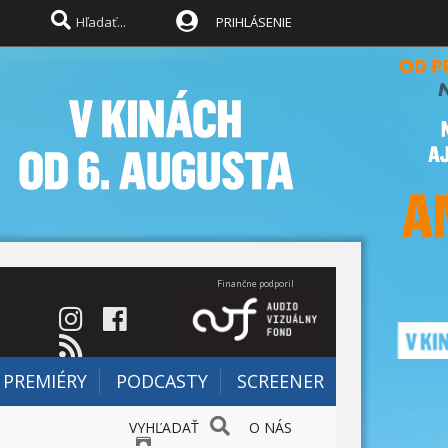
PRIHLÁSENIE
Finančne podporil
PREMIÉRY
PODCASTY
SCREENER
VYHĽADAŤ
O NÁS