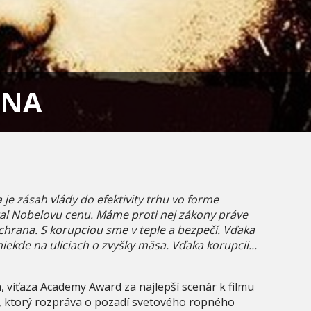
ANA
je zásah vlády do efektivity trhu vo forme
stal Nobelovu cenu. Máme proti nej zákony práve
chrana. S korupciou sme v teple a bezpečí. Vďaka
iekde na uliciach o zvyšky mäsa. Vďaka korupcii...
 víťaza Academy Award za najlepší scenár k filmu
ler, ktorý rozpráva o pozadí svetového ropného