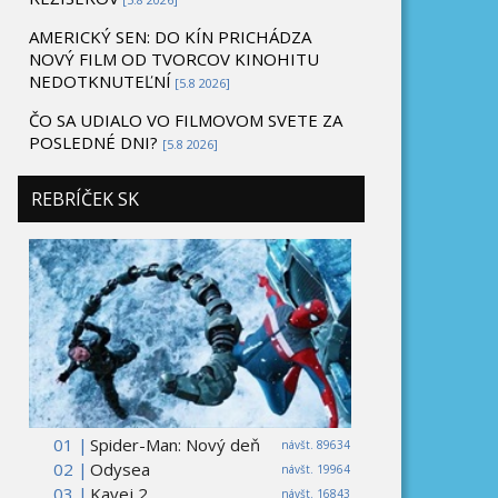
AMERICKÝ SEN: DO KÍN PRICHÁDZA
NOVÝ FILM OD TVORCOV KINOHITU
NEDOTKNUTEĽNÍ
[5.8 2026]
ČO SA UDIALO VO FILMOVOM SVETE ZA
POSLEDNÉ DNI?
[5.8 2026]
REBRÍČEK SK
01 |
Spider-Man: Nový deň
návšt. 89634
02 |
Odysea
návšt. 19964
03 |
Kavej 2
návšt. 16843