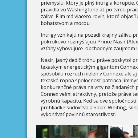
priemyslu, ktorý je plný intríg a korupcie
pravidlá vo Washingtone až po tvrdo pra
zálive. Film má viacero rovín, ktoré objas
bohatstvom a mocou.
Intrigy vznikajú na pozadí krajiny zálivu 
pokrokovo rozmýšľajúci Prince Nasir (Ale
vzťahy vyhovujúce obchodným záujmom
Nasir, jasný dedič trónu práve poskytol 
texaským energetickým gigantom Connexo
spôsobilo rozruch nielen v Connexe ale aj
texaská ropná spoločnosť patriaca Jimmym
konkurenčné práva na vrty na žiadaných po
Connex veľmi atraktívny, pretože práve te
výrobnú kapacitu. Keď sa dve spoločnosti
prehliadke súdnictva a Sloan Whiting, sil
vykonávať povinnú starostlivosť.