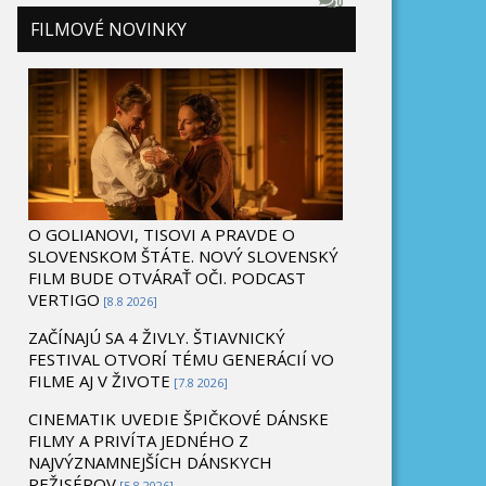
0
FILMOVÉ NOVINKY
O GOLIANOVI, TISOVI A PRAVDE O
SLOVENSKOM ŠTÁTE. NOVÝ SLOVENSKÝ
FILM BUDE OTVÁRAŤ OČI. PODCAST
VERTIGO
[8.8 2026]
ZAČÍNAJÚ SA 4 ŽIVLY. ŠTIAVNICKÝ
FESTIVAL OTVORÍ TÉMU GENERÁCIÍ VO
FILME AJ V ŽIVOTE
[7.8 2026]
CINEMATIK UVEDIE ŠPIČKOVÉ DÁNSKE
FILMY A PRIVÍTA JEDNÉHO Z
NAJVÝZNAMNEJŠÍCH DÁNSKYCH
REŽISÉROV
[5.8 2026]