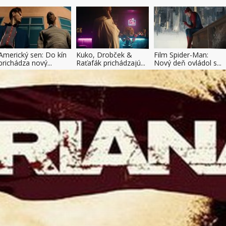
Americký sen: Do kín
Kuko, Drobček &
Film Spider-Man:
prichádza nový...
Raťafák prichádzajú...
Nový deň ovládol s...