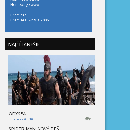
Homepage
www
Premiéra:
Premiéra SK: 9.3. 2006
NAJČÍTANEŠIE
|
ODYSEA
1
hodnotenie 9,5/10
|
SPIDER-MAN: NOVÝ DEŇ