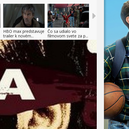
HBO max predstavuje
Čo sa udialo vo
trailer k novém...
filmovom svete za p...