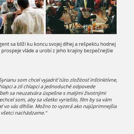
ent sa blíži ku koncu svojej dlhej a rešpektu hodnej
a prospeje vláde a urobí z jeho krajiny bezpečnejšie
yrianu som chcel vyjadriť túto zložitosť inštinktívne,
chlapci a zlí chlapci a jednoduché odpovede
ríbeh sa neuzatvára úspešne s malými životnými
hcel som, aby sa všetko vyriešilo, film by sa vám
 vo vás dlhšie. Možno to vyzerá ako najúprimnejšia
a všetci nachádzame.“