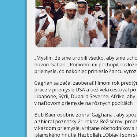
„Myslím, že sme urobili všetko, aby sme uchov
hovorí Gahan. „Pomohol mi pochopiť rozlož
priemysle, čo nakoniec prinieslo šancu vyro
Gaghan sa začal zaoberať filmom rok predtým
práce v priemysle USA a tiež veľa cestoval po
Libanone, Sýrii, Dubai a Severnej Afrike, ab
v naftovom priemysle na rôznych pozíciách.
Bob Baer osobne zobral Gaghana , aby spoz
a zbieral poznatky 21 rokov. Režisérovi preds
v každom priemysle, vrátane obchodníkov s r
islamského hnutia Hezbollah. „Objavil som s