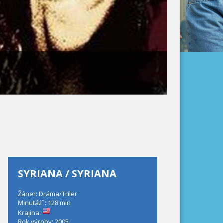
SYRIANA / SYRIANA
Žáner: Dráma/Triler
Minutáż˝: 128 min
Krajina:
Rok výroby: 2005