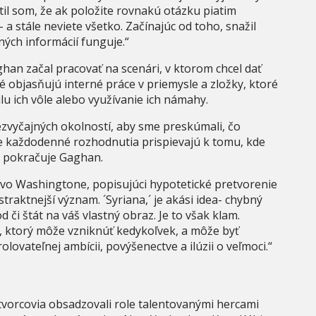
til som, že ak položite rovnakú otázku piatim
a stále neviete všetko. Začínajúc od toho, snažil
ných informácií funguje.“
han začal pracovať na scenári, v ktorom chcel dať
 objasňujú interné práce v priemysle a zložky, ktoré
lu ich vôle alebo využívanie ich námahy.
ezvyčajných okolností, aby sme preskúmali, čo
 každodenné rozhodnutia prispievajú k tomu, kde
“ pokračuje Gaghan.
n vo Washingtone, popisujúci hypotetické pretvorenie
aktnejší význam. ´Syriana,´ je akási idea- chybný
či štát na váš vlastný obraz. Je to však klam.
m, ktorý môže vzniknúť kedykoľvek, a môže byť
ovateľnej ambícii, povýšenectve a ilúzii o veľmoci.“
 tvorcovia obsadzovali role talentovanými hercami