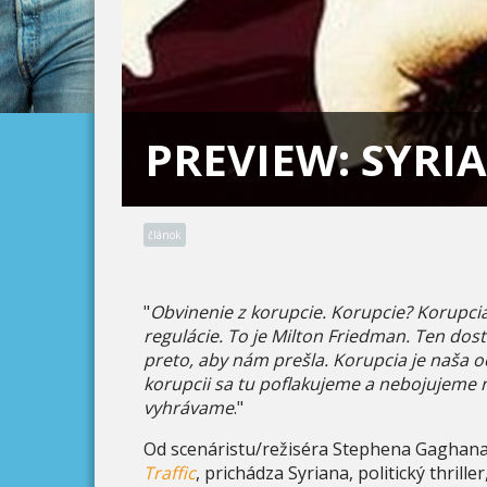
PREVIEW: SYRI
článok
"
Obvinenie z korupcie. Korupcie? Korupcia 
regulácie. To je Milton Friedman. Ten do
preto, aby nám prešla. Korupcia je naša o
korupcii sa tu poflakujeme a nebojujeme n
vyhrávame
."
Od scenáristu/režiséra Stephena Gaghana,
Traffic
, prichádza Syriana, politický thril