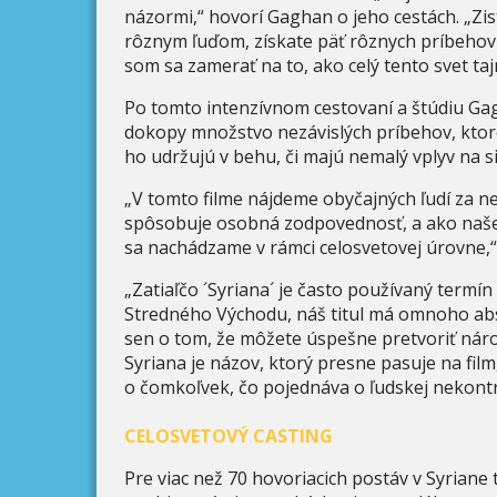
názormi,“ hovorí Gaghan o jeho cestách. „Zis
rôznym ľuďom, získate päť rôznych príbehov- 
som sa zamerať na to, ako celý tento svet taj
Po tomto intenzívnom cestovaní a štúdiu Gag
dokopy množstvo nezávislých príbehov, ktoré
ho udržujú v behu, či majú nemalý vplyv na si
„V tomto filme nájdeme obyčajných ľudí za n
spôsobuje osobná zodpovednosť, a ako naše
sa nachádzame v rámci celosvetovej úrovne,
„Zatiaľčo ´Syriana´ je často používaný termí
Stredného Východu, náš titul má omnoho abstr
sen o tom, že môžete úspešne pretvoriť národ 
Syriana je názov, ktorý presne pasuje na fil
o čomkoľvek, čo pojednáva o ľudskej nekontrol
CELOSVETOVÝ CASTING
Pre viac než 70 hovoriacich postáv v Syriane