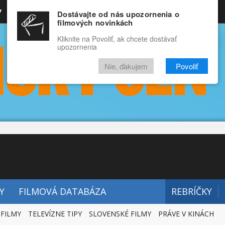
y
Rozprávky
Funny
Docu
Dostávajte od nás upozornenia o
filmových novinkách
RECENZIE
VIDEÁ
FILMY
Kliknite na Povoliť, ak chcete dostávať
upozornenia
Nie, ďakujem
Povoliť
Y
FILMOVÁ DATABÁZA
REBRÍČKY
 FILMY
TELEVÍZNE TIPY
SLOVENSKÉ FILMY
PRÁVE V KINÁCH