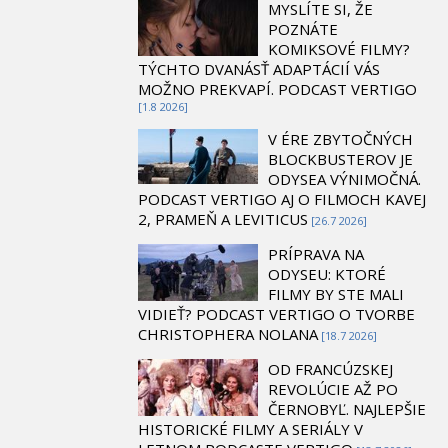
MYSLÍTE SI, ŽE
POZNÁTE
KOMIKSOVÉ FILMY?
TÝCHTO DVANÁSŤ ADAPTÁCIÍ VÁS
MOŽNO PREKVAPÍ. PODCAST VERTIGO
[1.8 2026]
V ÉRE ZBYTOČNÝCH
BLOCKBUSTEROV JE
ODYSEA VÝNIMOČNÁ.
PODCAST VERTIGO AJ O FILMOCH KAVEJ
2, PRAMEŇ A LEVITICUS
[26.7 2026]
PRÍPRAVA NA
ODYSEU: KTORÉ
FILMY BY STE MALI
VIDIEŤ? PODCAST VERTIGO O TVORBE
CHRISTOPHERA NOLANA
[18.7 2026]
OD FRANCÚZSKEJ
REVOLÚCIE AŽ PO
ČERNOBYĽ. NAJLEPŠIE
HISTORICKÉ FILMY A SERIÁLY V