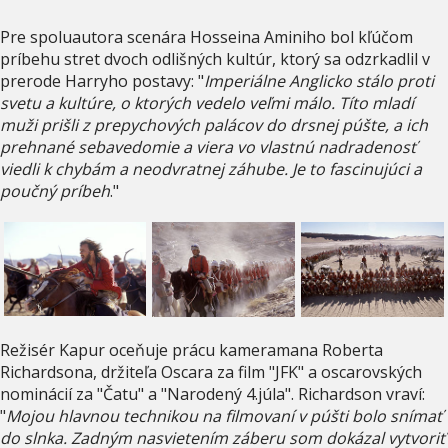
Pre spoluautora scenára Hosseina Aminiho bol kľúčom
príbehu stret dvoch odlišných kultúr, ktorý sa odzrkadlil v
prerode Harryho postavy: "
Imperiálne Anglicko stálo proti
svetu a kultúre, o ktorých vedelo veľmi málo. Títo mladí
muži prišli z prepychových palácov do drsnej púšte, a ich
prehnané sebavedomie a viera vo vlastnú nadradenosť
viedli k chybám a neodvratnej záhube. Je to fascinujúci a
poučný príbeh
."
Režisér Kapur oceňuje prácu kameramana Roberta
Richardsona, držiteľa Oscara za film "JFK" a oscarovských
nominácií za "Čatu" a "Narodený 4.júla". Richardson vraví:
"
Mojou hlavnou technikou na filmovaní v púšti bolo snímať
do slnka. Zadným nasvietením záberu som dokázal vytvoriť