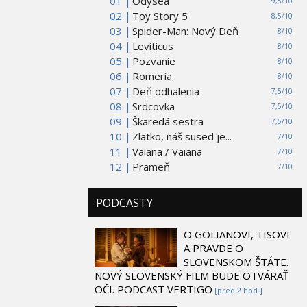
01 |
Odysea
9,5/10
02 |
Toy Story 5
8,5/10
03 |
Spider-Man: Nový Deň
8/10
04 |
Leviticus
8/10
05 |
Pozvanie
8/10
06 |
Romería
8/10
07 |
Deň odhalenia
7,5/10
08 |
Srdcovka
7,5/10
09 |
Škaredá sestra
7,5/10
10 |
Zlatko, náš sused je...
7/10
11 |
Vaiana / Vaiana
7/10
12 |
Prameň
7/10
PODCASTY
O GOLIANOVI, TISOVI
A PRAVDE O
SLOVENSKOM ŠTÁTE.
NOVÝ SLOVENSKÝ FILM BUDE OTVÁRAŤ
OČI. PODCAST VERTIGO
[pred 2 hod.]