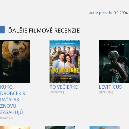
autor
press kit
9.3.2004
ĎALŠIE FILMOVÉ RECENZIE
KUKO,
PO VEČIERKE
LEVITICUS
DROBČEK &
[RECENZIA ]
[RECENZIA ]
RAŤAFÁK
ZNOVU
ZASAHUJÚ
[RECENZIA ]