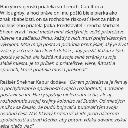
Harryho vojenskí priatelia sú Trench, Catelton a
Willoughby, a hoci práve oni mu pošlú biele pierka ako
znak zbabelosti, on sa rozhodne riskovať život za nich a
najlepšieho priateľa Jacka. Predstaviteľ Trencha Michael
Sheen vraví: "
Hoci medzi nimi všetkými je veľké priateľstvo
hlavne na začiatku filmu, každý z nich musí prejsť vlastným
vývojom. Mňa moja postava prinútila premýšľať, aký je život
vzácny, a čo všetko človek dokáže, aby prežil. Každá z tých
postáv je silná, ale každá má svoje silné stránky i svoje
slabé miesta. Je to príbeh o priateľstve, viere, ľútosti a
sporoch, ktoré priatelia musia prekonať
."
Režisér Shekhar Kapur dodáva: "
Okrem priateľstva je film aj
o pochybovaní o správností svojich rozhodnutí, a odvahe
postaviť sa im. Harry spytuje nielen sám seba, ale aj
rozhodnutie svojej krajiny kolonizovať Sudán. Od mladých
mužov sa čakalo, že budú bojovať a budovať tým svoju
osobnú česť. Náš hlavný hrdina však ide proti názorom
spoločnosti a stratí všetko, aby potom vďaka odvahe získal
ešte niečo viac
."