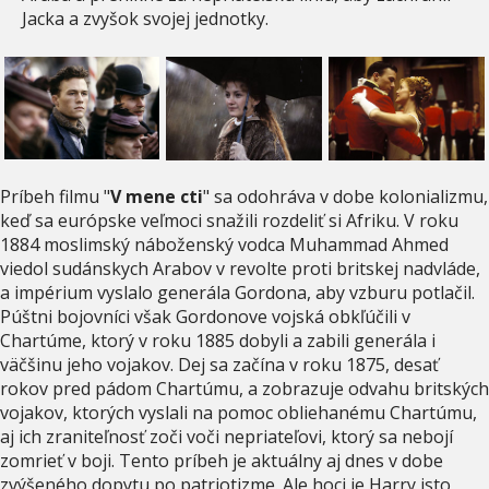
Jacka a zvyšok svojej jednotky.
Príbeh filmu "
V mene cti
" sa odohráva v dobe kolonializmu,
keď sa európske veľmoci snažili rozdeliť si Afriku. V roku
1884 moslimský náboženský vodca Muhammad Ahmed
viedol sudánskych Arabov v revolte proti britskej nadvláde,
a impérium vyslalo generála Gordona, aby vzburu potlačil.
Púštni bojovníci však Gordonove vojská obkľúčili v
Chartúme, ktorý v roku 1885 dobyli a zabili generála i
väčšinu jeho vojakov. Dej sa začína v roku 1875, desať
rokov pred pádom Chartúmu, a zobrazuje odvahu britských
vojakov, ktorých vyslali na pomoc obliehanému Chartúmu,
aj ich zraniteľnosť zoči voči nepriateľovi, ktorý sa nebojí
zomrieť v boji. Tento príbeh je aktuálny aj dnes v dobe
zvýšeného dopytu po patriotizme. Ale hoci je Harry isto