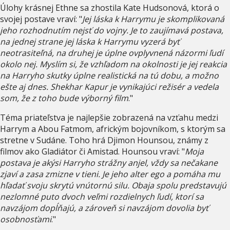
Úlohy krásnej Ethne sa zhostila Kate Hudsonová, ktorá o
svojej postave vraví: "
Jej láska k Harrymu je skomplikovaná
jeho rozhodnutím nejsť do vojny. Je to zaujímavá postava,
na jednej strane jej láska k Harrymu vyzerá byť
neotrasiteľná, na druhej je úplne ovplyvnená názormi ľudí
okolo nej. Myslím si, že vzhľadom na okolnosti je jej reakcia
na Harryho skutky úplne realistická na tú dobu, a možno
ešte aj dnes. Shekhar Kapur je vynikajúci režisér a vedela
som, že z toho bude výborný film
."
Téma priateľstva je najlepšie zobrazená na vzťahu medzi
Harrym a Abou Fatmom, africkým bojovníkom, s ktorým sa
stretne v Sudáne. Toho hrá Djimon Hounsou, známy z
filmov ako Gladiátor či Amistad. Hounsou vraví: "
Moja
postava je akýsi Harryho strážny anjel, vždy sa nečakane
zjaví a zasa zmizne v tieni. Je jeho alter ego a pomáha mu
hľadať svoju skrytú vnútornú silu. Obaja spolu predstavujú
nezlomné puto dvoch veľmi rozdielnych ľudí, ktorí sa
navzájom dopĺňajú, a zároveň si navzájom dovolia byť
osobnosťami
."