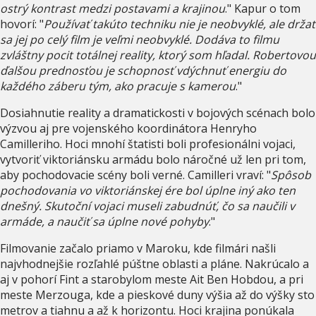
ostrý kontrast medzi postavami a krajinou
." Kapur o tom
hovorí: "
Používať takúto techniku nie je neobvyklé, ale držať
sa jej po celý film je veľmi neobvyklé. Dodáva to filmu
zvláštny pocit totálnej reality, ktorý som hľadal. Robertovou
ďalšou prednosťou je schopnosť vdýchnuť energiu do
každého záberu tým, ako pracuje s kamerou
."
Dosiahnutie reality a dramatickosti v bojových scénach bolo
výzvou aj pre vojenského koordinátora Henryho
Camilleriho. Hoci mnohí štatisti boli profesionálni vojaci,
vytvoriť viktoriánsku armádu bolo náročné už len pri tom,
aby pochodovacie scény boli verné. Camilleri vraví: "
Spôsob
pochodovania vo viktoriánskej ére bol úplne iný ako ten
dnešný. Skutoční vojaci museli zabudnúť, čo sa naučili v
armáde, a naučiť sa úplne nové pohyby
."
Filmovanie začalo priamo v Maroku, kde filmári našli
najvhodnejšie rozľahlé púštne oblasti a pláne. Nakrúcalo a
aj v pohorí Fint a starobylom meste Ait Ben Hobdou, a pri
meste Merzouga, kde a pieskové duny výšia až do výšky sto
metrov a tiahnu a až k horizontu. Hoci krajina ponúkala