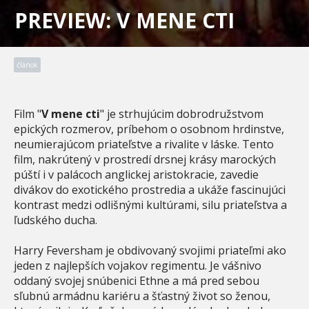
PREVIEW: V MENE CTI
článok
Film "
V mene cti
" je strhujúcim dobrodružstvom
epických rozmerov, príbehom o osobnom hrdinstve,
neumierajúcom priateľstve a rivalite v láske. Tento
film, nakrútený v prostredí drsnej krásy marockých
púští i v palácoch anglickej aristokracie, zavedie
divákov do exotického prostredia a ukáže fascinujúci
kontrast medzi odlišnými kultúrami, silu priateľstva a
ľudského ducha.
Harry Feversham je obdivovaný svojimi priateľmi ako
jeden z najlepších vojakov regimentu. Je vášnivo
oddaný svojej snúbenici Ethne a má pred sebou
sľubnú armádnu kariéru a šťastný život so ženou,