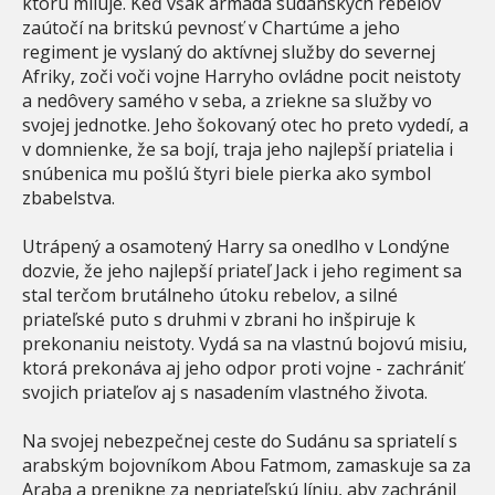
ktorú miluje. Keď však armáda sudánskych rebelov
zaútočí na britskú pevnosť v Chartúme a jeho
regiment je vyslaný do aktívnej služby do severnej
Afriky, zoči voči vojne Harryho ovládne pocit neistoty
a nedôvery samého v seba, a zriekne sa služby vo
svojej jednotke. Jeho šokovaný otec ho preto vydedí, a
v domnienke, že sa bojí, traja jeho najlepší priatelia i
snúbenica mu pošlú štyri biele pierka ako symbol
zbabelstva.
Utrápený a osamotený Harry sa onedlho v Londýne
dozvie, že jeho najlepší priateľ Jack i jeho regiment sa
stal terčom brutálneho útoku rebelov, a silné
priateľské puto s druhmi v zbrani ho inšpiruje k
prekonaniu neistoty. Vydá sa na vlastnú bojovú misiu,
ktorá prekonáva aj jeho odpor proti vojne - zachrániť
svojich priateľov aj s nasadením vlastného života.
Na svojej nebezpečnej ceste do Sudánu sa spriatelí s
arabským bojovníkom Abou Fatmom, zamaskuje sa za
Araba a prenikne za nepriateľskú líniu, aby zachránil