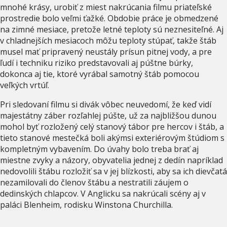
mnohé krásy, urobiť z miest nakrúcania filmu priateľské
prostredie bolo veľmi ťažké. Obdobie práce je obmedzené
na zimné mesiace, pretože letné teploty sú neznesiteľné. Aj
v chladnejších mesiacoch môžu teploty stúpať, takže štáb
musel mať pripravený neustály prísun pitnej vody, a pre
ľudí i techniku riziko predstavovali aj púštne búrky,
dokonca aj tie, ktoré vyrábal samotný štáb pomocou
veľkých vrtúľ.
Pri sledovaní filmu si divák vôbec neuvedomí, že keď vidí
majestátny záber rozľahlej púšte, už za najbližšou dunou
mohol byť rozložený celý stanový tábor pre hercov i štáb, a
tieto stanové mestečká boli akýmsi exteriérovým štúdiom s
kompletným vybavením. Do úvahy bolo treba brať aj
miestne zvyky a názory, obyvatelia jednej z dedín napríklad
nedovolili štábu rozložiť sa v jej blízkosti, aby sa ich dievčatá
nezamilovali do členov štábu a nestratili záujem o
dedinských chlapcov. V Anglicku sa nakrúcali scény aj v
paláci Blenheim, rodisku Winstona Churchilla.