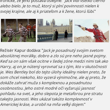
ironické, že jeho postava oslepne: "
Jack vidí všetko čierno
alebo bielo. Je to muž, ktorý si plní povinnosti nielen k
svojej krajine, ale aj k priateľom a k žene, ktorú ľúbi
."
Režisér Kapur dodáva: "
Jack je posadnutý svojim svetom
absolútnej morálky, dobro a zlo sú pre neho jasné pojmy.
Keď sa on sám však ocitne v šedej zóne medzi nimi tak ako
Harry, aj on je nútený vyrovnať sa s tým, kto v skutočnosti
je. Wes Bentley bol do tejto úlohy ideálny nielen preto, že
som chcel niekoho, kto vyzerá výnimočne, ale aj preto, že
dokáže zahrať muža s komplexnou a posadnutou
osobnosťou. Jeho ostré modré oči vyžarujú jasnosť
pohľadu na svet, a jeho slepota je metaforou pre stratu
takejto jasnosti. Wes ukázal takúto komplexnosť v
Americkej kráse, a urobil na mňa veľký dojem
."