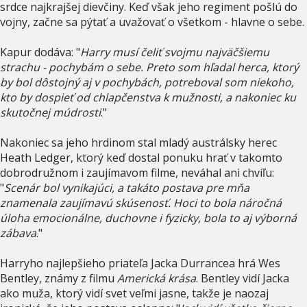
srdce najkrajšej dievčiny. Keď však jeho regiment pošlú do
vojny, začne sa pýtať a uvažovať o všetkom - hlavne o sebe.
Kapur dodáva: "
Harry musí čeliť svojmu najväčšiemu
strachu - pochybám o sebe. Preto som hľadal herca, ktorý
by bol dôstojný aj v pochybách, potreboval som niekoho,
kto by dospieť od chlapčenstva k mužnosti, a nakoniec ku
skutočnej múdrosti
."
Nakoniec sa jeho hrdinom stal mladý austrálsky herec
Heath Ledger, ktorý keď dostal ponuku hrať v takomto
dobrodružnom i zaujímavom filme, neváhal ani chvíľu:
"
Scenár bol vynikajúci, a takáto postava pre mňa
znamenala zaujímavú skúsenosť. Hoci to bola náročná
úloha emocionálne, duchovne i fyzicky, bola to aj výborná
zábava
."
Harryho najlepšieho priateľa Jacka Durrancea hrá Wes
Bentley, známy z filmu
Americká krása
. Bentley vidí Jacka
ako muža, ktorý vidí svet veľmi jasne, takže je naozaj