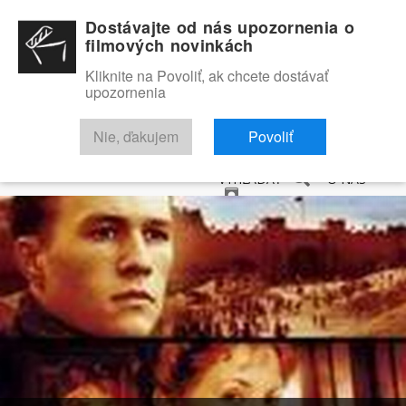
Dostávajte od nás upozornenia o
filmových novinkách
Kliknite na Povoliť, ak chcete dostávať
upozornenia
NOVINKY
RECENZIE
TRAILERY
FILMOVÁ DATABÁZA
Nie, ďakujem
Povoliť
VYHĽADAŤ
O NÁS