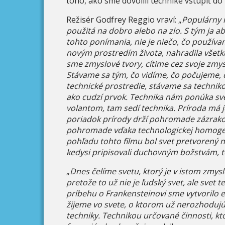
toho, ako sme dovolili technike vstúpiť
Režisér Godfrey Reggio vraví: „
Populárny n
použitá na dobro alebo na zlo. S tým ja 
tohto ponímania, nie je niečo, čo používam
novým prostredím života, nahradila všetku
sme zmyslové tvory, cítime cez svoje zmys
Stávame sa tým, čo vidíme, čo počujeme, 
technické prostredie, stávame sa technik
ako cudzí prvok. Technika nám ponúka sv
volantom, tam sedí technika. Príroda má 
poriadok prírody drží pohromade zázrako
pohromade vďaka technologickej homogeniz
pohľadu tohto filmu bol svet pretvorený 
kedysi pripisovali duchovným božstvám, 
„
Dnes čelíme svetu, ktorý je v istom zmys
pretože to už nie je ľudský svet, ale svet 
príbehu o Frankensteinovi sme vytvorilo en
žijeme vo svete, o ktorom už nerozhodujú
techniky. Technikou určované činnosti, k