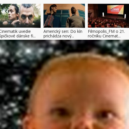
Cinematik uvedie
Americký sen: Do kín
Filmopolis_FM o 21.
špičkové dánske fi...
prichádza nový...
ročníku Cinemat...