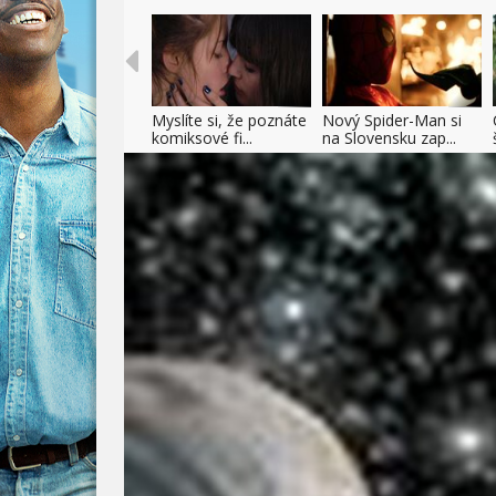
Myslíte si, že poznáte
Nový Spider-Man si
komiksové fi...
na Slovensku zap...