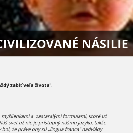
CIVILIZOVANÉ NÁSILIE
ždý zabiť veľa života
".
, myšlienkami a zastaralými formulami, ktoré už
. Náš svet už nie je prístupný nášmu jazyku, takže
bol, že práve ony sú „lingua franca" nadvlády