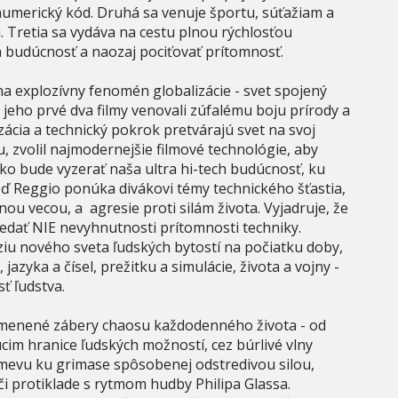
numerický kód. Druhá sa venuje športu, súťažiam a
u. Tretia sa vydáva na cestu plnou rýchlosťou
a budúcnosť a naozaj pociťovať prítomnosť.
na explozívny fenomén globalizácie - svet spojený
jeho prvé dva filmy venovali zúfalému boju prírody a
zácia a technický pokrok pretvárajú svet na svoj
, zvolil najmodernejšie filmové technológie, aby
o bude vyzerať naša ultra hi-tech budúcnosť, ku
veď Reggio ponúka divákovi témy technického šťastia,
ou vecou, a agresie proti silám života. Vyjadruje, že
edať NIE nevyhnutnosti prítomnosti techniky.
ziu nového sveta ľudských bytostí na počiatku doby,
 jazyka a čísel, prežitku a simulácie, života a vojny -
nosť ľudstva.
zmenené zábery chaosu každodenného života - od
im hranice ľudských možností, cez búrlivé vlny
mevu ku grimase spôsobenej odstredivou silou,
či protiklade s rytmom hudby Philipa Glassa.