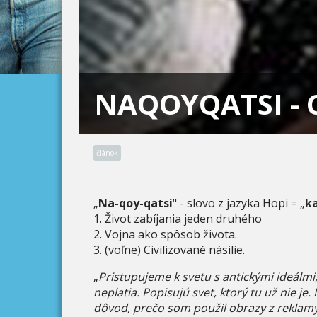
NAQOYQATSI - 
článok
„
Na-qoy-qatsi
" - slovo z jazyka Hopi = „
ka
1. Život zabíjania jeden druhého
2. Vojna ako spôsob života.
3. (voľne) Civilizované násilie.
„
Pristupujeme k svetu s antickými ideálmi
neplatia. Popisujú svet, ktorý tu už nie je
dôvod, prečo som použil obrazy z reklamy 