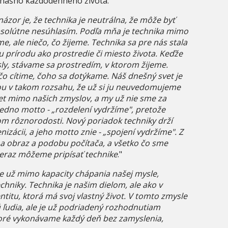
 do nášho každodenného života."
ázor je, že technika je neutrálna, že môže byť
absolútne nesúhlasím. Podľa mňa je technika mimo
e, ale niečo, čo žijeme. Technika sa pre nás stala
 prírodu ako prostredie či miesto života. Keďže
ly, stávame sa prostredím, v ktorom žijeme.
čo cítime, čoho sa dotýkame. Náš dnešný svet je
ou v takom rozsahu, že už si ju neuvedomujeme
et mimo našich zmyslov, a my už nie sme za
jedno motto - „rozdelení vydržíme", pretože
m rôznorodosti. Nový poriadok techniky drží
ácii, a jeho motto znie - „spojení vydržíme". Z
na obraz a podobu počítača, a všetko čo sme
teraz môžeme pripísať technike
."
le už mimo kapacity chápania našej mysle,
techniky. Technika je našim dielom, ale ako v
titu, ktorá má svoj vlastný život. V tomto zmysle
 ľudia, ale je už podriadený rozhodnutiam
toré vykonávame každý deň bez zamyslenia,