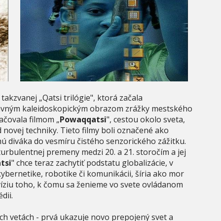
takzvanej „Qatsi trilógie", ktorá začala
javným kaleidoskopickým obrazom zrážky mestského
ačovala filmom „
Powaqqatsi
", cestou okolo sveta,
novej techniky. Tieto filmy boli označené ako
mú diváka do vesmíru čistého senzorického zážitku.
urbulentnej premeny medzi 20. a 21. storočím a jej
tsi
" chce teraz zachytiť podstatu globalizácie, v
ybernetike, robotike či komunikácii, šíria ako mor
a víziu toho, k čomu sa ženieme vo svete ovládanom
ragédii.
ch vetách - prvá ukazuje novo prepojený svet a