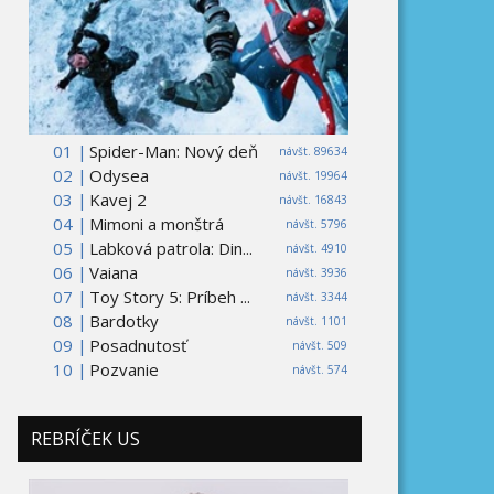
01 |
Spider-Man: Nový deň
návšt. 89634
02 |
Odysea
návšt. 19964
03 |
Kavej 2
návšt. 16843
04 |
Mimoni a monštrá
návšt. 5796
05 |
Labková patrola: Din...
návšt. 4910
06 |
Vaiana
návšt. 3936
07 |
Toy Story 5: Príbeh ...
návšt. 3344
08 |
Bardotky
návšt. 1101
09 |
Posadnutosť
návšt. 509
10 |
Pozvanie
návšt. 574
REBRÍČEK US