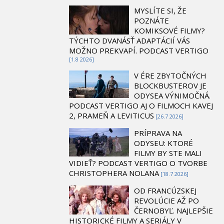
MYSLÍTE SI, ŽE
POZNÁTE
KOMIKSOVÉ FILMY?
TÝCHTO DVANÁSŤ ADAPTÁCIÍ VÁS
MOŽNO PREKVAPÍ. PODCAST VERTIGO
[1.8 2026]
V ÉRE ZBYTOČNÝCH
BLOCKBUSTEROV JE
ODYSEA VÝNIMOČNÁ.
PODCAST VERTIGO AJ O FILMOCH KAVEJ
2, PRAMEŇ A LEVITICUS
[26.7 2026]
PRÍPRAVA NA
ODYSEU: KTORÉ
FILMY BY STE MALI
VIDIEŤ? PODCAST VERTIGO O TVORBE
CHRISTOPHERA NOLANA
[18.7 2026]
OD FRANCÚZSKEJ
REVOLÚCIE AŽ PO
ČERNOBYĽ. NAJLEPŠIE
HISTORICKÉ FILMY A SERIÁLY V