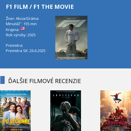
F1 FILM / F1 THE MOVIE
Žner: Akcia/Dráma
Minutáž˝: 155 min
Krajina:
Rok výroby: 2025
Premiéra:
Premiéra SK: 26.6.2025
ĎALŠIE FILMOVÉ RECENZIE