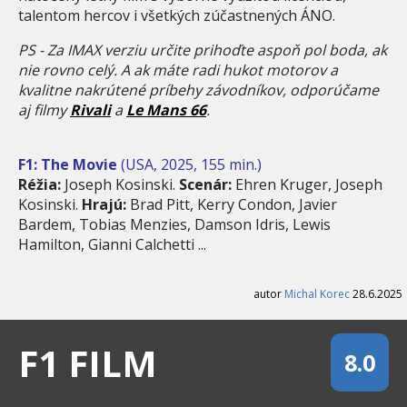
talentom hercov i všetkých zúčastnených ÁNO.
PS - Za IMAX verziu určite prihoďte aspoň pol boda, ak
nie rovno celý. A ak máte radi hukot motorov a
kvalitne nakrútené príbehy závodníkov, odporúčame
aj filmy
Rivali
a
Le Mans 66
.
F1: The Movie
(USA, 2025, 155 min.)
Réžia:
Joseph Kosinski.
Scenár:
Ehren Kruger, Joseph
Kosinski.
Hrajú:
Brad Pitt, Kerry Condon, Javier
Bardem, Tobias Menzies, Damson Idris, Lewis
Hamilton, Gianni Calchetti ...
autor
Michal Korec
28.6.2025
F1 FILM
8.0