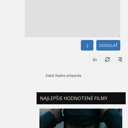
:)
ODOSLAŤ
01
Zatiaľ žiadne príspevky
NAJLEPŠIE HODNOTENÉ FILMY