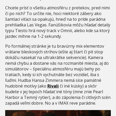
Chcete prísť o všetku atmosféru z pretekov, pred nimi
či po nich? To určite nie, hoci niektoré zábery ako
šantiaci víťazi sa opakujú, hneď na to príde parádna
prehliadka Las Vegas. Fanúšikovia môžu hľadať detaily
typu Tiesto hrá nový track v Omnii, alebo kde sa ktorý
jazdec mihne na 1-2 sekundy.
Po formálnej stránke je tu bravúrny mix elementov
vrátane bleskových strihov (ešte aj štart či pit stop
dokážu nasekať na ultrakrátke sekvencie). Kamera
nemá chybu a dostane vás na rozmanité miesta, aj do
simulátorov – špeciálnu atmosféru majú behy po
tratiach, kedy si ich vychutnáte bez vozidiel, iba s
ľuďmi. Hudba Hansa Zimmera nemá síce pamätné
hudobné motívy (ako
Rivali
či iné kúsky) a skôr
budete v jej tepoch hľadať iné tóny (mne znie Pearl
Harbor a Temný rytier), a do zápolenia či citlivých scén
zapadá veľmi dobre. No a v IMAX reve parádne.