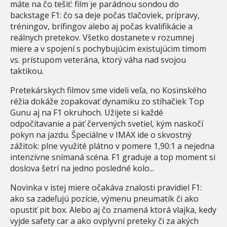
máte na čo tešiť: film je parádnou sondou do
backstage F1: čo sa deje počas tlačoviek, prípravy,
tréningov, brífingov alebo aj počas kvalifikácie a
reálnych pretekov. Všetko dostanete v rozumnej
miere a v spojení s pochybujúcim existujúcim tímom
vs. prístupom veterána, ktorý váha nad svojou
taktikou.
Pretekárskych filmov sme videli veľa, no Kosinského
réžia dokáže zopakovať dynamiku zo stíhačiek Top
Gunu aj na F1 okruhoch. Užijete si každé
odpočítavanie a päť červených svetiel, kým naskočí
pokyn na jazdu. Špeciálne v IMAX ide o skvostný
zážitok: plne využité plátno v pomere 1,90:1 a nejedna
intenzívne snímaná scéna. F1 graduje a top moment si
doslova šetrí na jedno posledné kolo...
Novinka v istej miere očakáva znalosti pravidiel F1:
ako sa zadeľujú pozície, výmenu pneumatík či ako
opustiť pit box. Alebo aj čo znamená ktorá vlajka, kedy
vyjde safety car a ako ovplyvní preteky či za akých