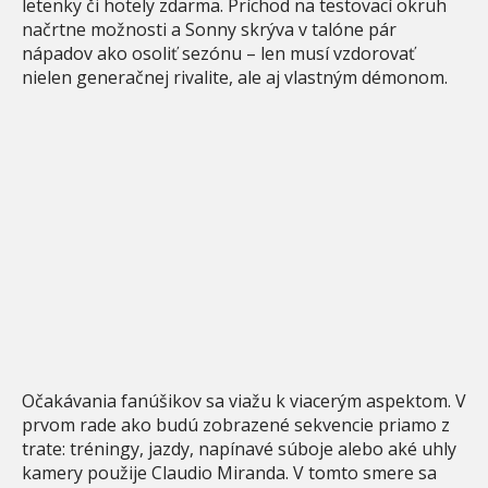
letenky či hotely zdarma. Príchod na testovací okruh
načrtne možnosti a Sonny skrýva v talóne pár
nápadov ako osoliť sezónu – len musí vzdorovať
nielen generačnej rivalite, ale aj vlastným démonom.
Očakávania fanúšikov sa viažu k viacerým aspektom. V
prvom rade ako budú zobrazené sekvencie priamo z
trate: tréningy, jazdy, napínavé súboje alebo aké uhly
kamery použije Claudio Miranda. V tomto smere sa