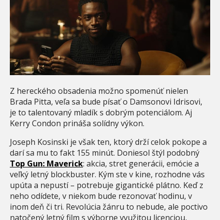
Z hereckého obsadenia možno spomenúť nielen
Brada Pitta, veľa sa bude písať o Damsonovi Idrisovi,
je to talentovaný mladík s dobrým potenciálom. Aj
Kerry Condon prináša solídny výkon.
Joseph Kosinski je však ten, ktorý drží celok pokope a
darí sa mu to fakt 155 minút. Doniesol štýl podobný
Top Gun: Maverick
: akcia, stret generácii, emócie a
veľký letný blockbuster. Kým ste v kine, rozhodne vás
upúta a nepustí – potrebuje gigantické plátno. Keď z
neho odídete, v niekom bude rezonovať hodinu, v
inom deň či tri. Revolúcia žánru to nebude, ale poctivo
natočený letný film s výborne využitou licenciou,