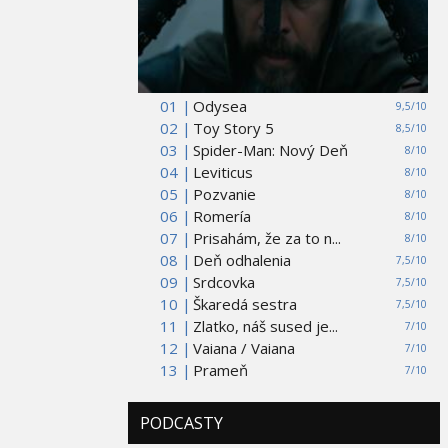
01 |
Odysea
9,5/10
02 |
Toy Story 5
8,5/10
03 |
Spider-Man: Nový Deň
8/10
04 |
Leviticus
8/10
05 |
Pozvanie
8/10
06 |
Romería
8/10
07 |
Prisahám, že za to n...
8/10
08 |
Deň odhalenia
7,5/10
09 |
Srdcovka
7,5/10
10 |
Škaredá sestra
7,5/10
11 |
Zlatko, náš sused je...
7/10
12 |
Vaiana / Vaiana
7/10
13 |
Prameň
7/10
PODCASTY