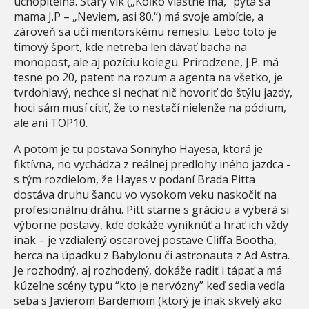
uchopiteľná. Starý vlk („Koľko vlastne má,“ pýta sa
mama J.P – „Neviem, asi 80.“) má svoje ambície, a
zároveň sa učí mentorskému remeslu. Lebo toto je
tímový šport, kde netreba len dávať bacha na
monopost, ale aj pozíciu kolegu. Prirodzene, J.P. má
tesne po 20, patent na rozum a agenta na všetko, je
tvrdohlavý, nechce si nechať nič hovoriť do štýlu jazdy,
hoci sám musí cítiť, že to nestačí nielenže na pódium,
ale ani TOP10.
A potom je tu postava Sonnyho Hayesa, ktorá je
fiktívna, no vychádza z reálnej predlohy iného jazdca -
s tým rozdielom, že Hayes v podaní Brada Pitta
dostáva druhu šancu vo vysokom veku naskočiť na
profesionálnu dráhu. Pitt starne s gráciou a vyberá si
výborne postavy, kde dokáže vyniknúť a hrať ich vždy
inak – je vzdialený oscarovej postave Cliffa Bootha,
herca na úpadku z Babylonu či astronauta z Ad Astra.
Je rozhodný, aj rozhodený, dokáže radiť i tápať a má
kúzelne scény typu “kto je nervózny” keď sedia vedľa
seba s Javierom Bardemom (ktorý je inak skvelý ako