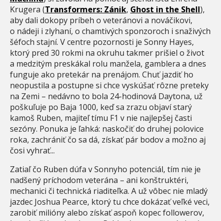
Krugera (
Transformers: Zánik
,
Ghost in the Shell
),
aby dali dokopy príbeh o veteránovi a nováčikovi,
o nádeji i zlyhaní, o chamtivých sponzoroch i snaživých
šéfoch stajní. V centre pozornosti je Sonny Hayes,
ktorý pred 30 rokmi na okruhu takmer prišiel o život
a medzitým preskákal rolu manžela, gamblera a dnes
funguje ako pretekár na prenájom. Chuť jazdiť ho
neopustila a postupne si chce vyskúšať rôzne preteky
na Zemi – nedávno to bola 24-hodinová Daytona, už
poškuľuje po Baja 1000, keď sa zrazu objaví starý
kamoš Ruben, majiteľ tímu F1 v nie najlepšej časti
sezóny. Ponuka je ľahká: naskočiť do druhej polovice
roka, zachrániť čo sa dá, získať pár bodov a možno aj
čosi vyhrať...
Zatiaľ čo Ruben dúfa v Sonnyho potenciál, tím nie je
nadšený príchodom veterána – ani konštruktéri,
mechanici či technická riaditeľka. A už vôbec nie mladý
jazdec Joshua Pearce, ktorý tu chce dokázať veľké veci,
zarobiť milióny alebo získať aspoň kopec followerov,