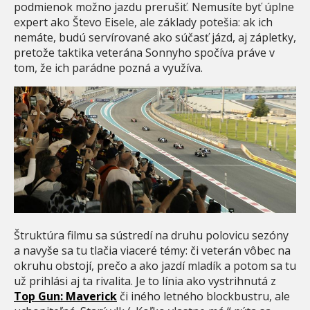
podmienok možno jazdu prerušiť. Nemusíte byť úplne
expert ako Števo Eisele, ale základy potešia: ak ich
nemáte, budú servírované ako súčasť jázd, aj zápletky,
pretože taktika veterána Sonnyho spočíva práve v
tom, že ich parádne pozná a využíva.
Štruktúra filmu sa sústredí na druhu polovicu sezóny
a navyše sa tu tlačia viaceré témy: či veterán vôbec na
okruhu obstojí, prečo a ako jazdí mladík a potom sa tu
už prihlási aj ta rivalita. Je to línia ako vystrihnutá z
Top Gun: Maverick
či iného letného blockbustru, ale