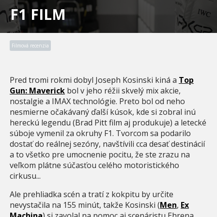
F1 FILM
Filmová recenzia
Pred tromi rokmi dobyl Joseph Kosinski kiná a
Top
Gun: Maverick
bol v jeho réžii skvelý mix akcie,
nostalgie a IMAX technológie. Preto bol od neho
nesmierne očakávaný ďalší kúsok, kde si zobral inú
hereckú legendu (Brad Pitt film aj produkuje) a letecké
súboje vymenil za okruhy F1. Tvorcom sa podarilo
dostať do reálnej sezóny, navštívili cca desať destinácií
a to všetko pre umocnenie pocitu, že ste zrazu na
veľkom plátne súčasťou celého motoristického
cirkusu...
Ale prehliadka scén a tratí z kokpitu by určite
nevystačila na 155 minút, takže Kosinski (
Men
,
Ex
Machina
) si zavolal na pomoc aj scenáristu Ehrena