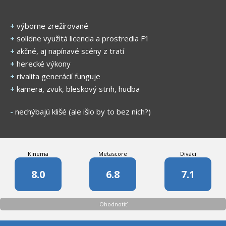
+
výborne zrežírované
+
solídne využitá licencia a prostredia F1
+
akčné, aj napínavé scény z tratí
+
herecké výkony
+
rivalita generácií funguje
+
kamera, zvuk, bleskový strih, hudba
-
nechýbajú klišé (ale išlo by to bez nich?)
Kinema
Metascore
Diváci
8.0
6.8
7.1
Ohodnotiť