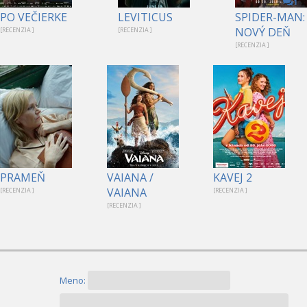
1
PO VEČIERKE
LEVITICUS
SPIDER-MAN:
NOVÝ DEŇ
[RECENZIA ]
[RECENZIA ]
[RECENZIA ]
PRAMEŇ
VAIANA /
KAVEJ 2
VAIANA
[RECENZIA ]
[RECENZIA ]
[RECENZIA ]
Meno: