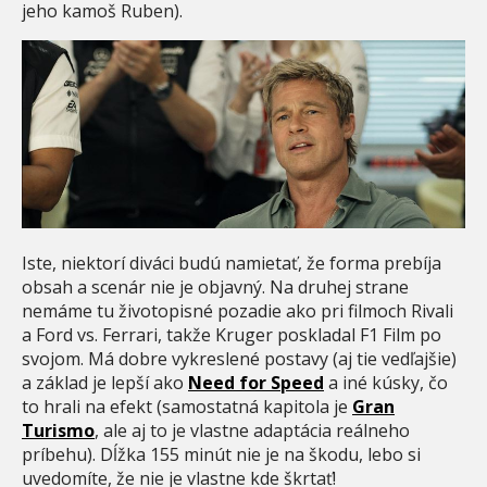
jeho kamoš Ruben).
Iste, niektorí diváci budú namietať, že forma prebíja
obsah a scenár nie je objavný. Na druhej strane
nemáme tu životopisné pozadie ako pri filmoch Rivali
a Ford vs. Ferrari, takže Kruger poskladal F1 Film po
svojom. Má dobre vykreslené postavy (aj tie vedľajšie)
a základ je lepší ako
Need for Speed
a iné kúsky, čo
to hrali na efekt (samostatná kapitola je
Gran
Turismo
, ale aj to je vlastne adaptácia reálneho
príbehu). Dĺžka 155 minút nie je na škodu, lebo si
uvedomíte, že nie je vlastne kde škrtať!