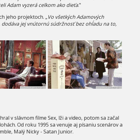
eli Adam vyzerá celkom ako dieťa
."
h jeho projektoch. „
Vo všetkých Adamových
, dodáva jej vnútornú súdržnosť bez ohĺadu na to,
hral v slávnom filme Sex, lži a video, potom sa začal
lohách. Od roku 1995 sa venuje aj písaniu scenárov a
umble, Malý Nicky - Satan Junior.