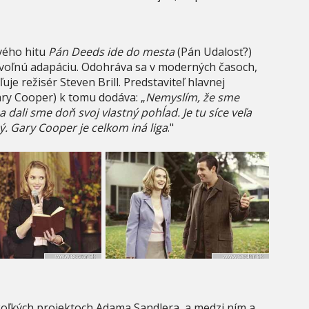
vého hitu
Pán Deeds ide do mesta
(Pán Udalosť?)
o voľnú adapáciu. Odohráva sa v moderných časoch,
ľuje režisér Steven Brill. Predstaviteľ hlavnej
ary Cooper) k tomu dodáva: „
Nemyslím, že sme
 dali sme doň svoj vlastný pohĺad. Je tu síce veľa
ý. Gary Cooper je celkom iná liga
."
ekoľkých projektoch Adama Sandlera, a medzi ním a