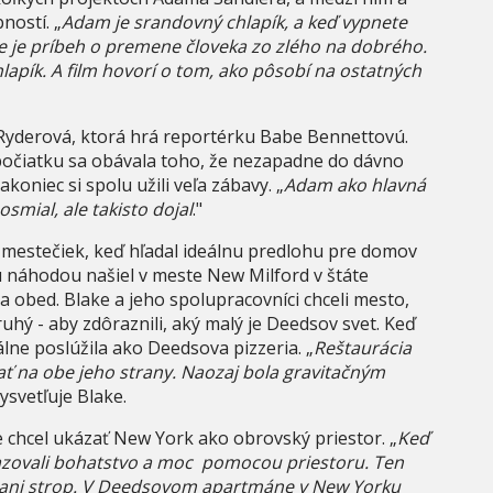
ností. „
Adam je srandovný chlapík, a keď vypnete
e je príbeh o premene človeka zo zlého na dobrého.
chlapík. A film hovorí o tom, ako pôsobí na ostatných
Ryderová, ktorá hrá reportérku Babe Bennettovú.
očiatku sa obávala toho, že nezapadne do dávno
oniec si spolu užili veľa zábavy. „
Adam ako hlavná
mial, ale takisto dojal
."
h mestečiek, keď hľadal ideálnu predlohu pre domov
 náhodou našiel v meste New Milford v štáte
a obed. Blake a jeho spolupracovníci chceli mesto,
uhý - aby zdôraznili, aký malý je Deedsov svet. Keď
eálne poslúžila ako Deedsova pizzeria. „
Reštaurácia
ať na obe jeho strany. Naozaj bola gravitačným
vysvetľuje Blake.
 chcel ukázať New York ako obrovský priestor. „
Keď
obrazovali bohatstvo a moc pomocou priestoru. Ten
a ani strop. V Deedsovom apartmáne v New Yorku