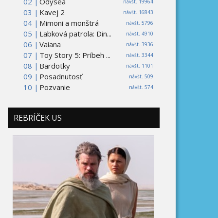
02 |
Odysea
návšt. 19964
03 |
Kavej 2
návšt. 16843
04 |
Mimoni a monštrá
návšt. 5796
05 |
Labková patrola: Din...
návšt. 4910
06 |
Vaiana
návšt. 3936
07 |
Toy Story 5: Príbeh ...
návšt. 3344
08 |
Bardotky
návšt. 1101
09 |
Posadnutosť
návšt. 509
10 |
Pozvanie
návšt. 574
REBRÍČEK US