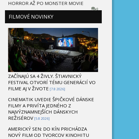
HORROR AŽ PO MONSTER MOVIE
0
FILMOVÉ NOVINKY
ZAČÍNAJÚ SA 4 ŽIVLY. ŠTIAVNICKÝ
FESTIVAL OTVORÍ TÉMU GENERÁCIÍ VO
FILME AJ V ŽIVOTE
[7.8 2026]
CINEMATIK UVEDIE ŠPIČKOVÉ DÁNSKE
FILMY A PRIVÍTA JEDNÉHO Z
NAJVÝZNAMNEJŠÍCH DÁNSKYCH
REŽISÉROV
[5.8 2026]
AMERICKÝ SEN: DO KÍN PRICHÁDZA
NOVÝ FILM OD TVORCOV KINOHITU