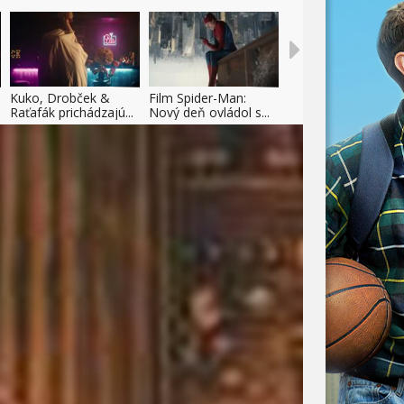
Kuko, Drobček &
Film Spider-Man:
Raťafák prichádzajú...
Nový deň ovládol s...