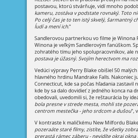
postavou, ktorú stvárňuje, vidí mnoho podob
kameru, zostáva v podstate rovnaký. Toto ni
Po celý čas je to ten istý skvelý, šarmantný 
ĺudí a mení ich
."
Sandlerovou partnerkou vo filme je Winona 
Winona je veľkým Sandlerovým fanúškom. Sp
zohratého tímu jeho spolupracovníkov, ale nak
postava je úžasný. Svojím herectvom ma rozos
Vedúci výpravy Perry Blake obišiel 50 malýc
hlavného hrdinu Mandrake Falls. Nakoniec ju
Connecticut, kde sa počas hľadania zastavil n
kde by sa dalo dovidieť z jedného konca na dr
obedovali, uvedomili si, že reštaurácia by id
bola presne v strede mesta, mohli ste pozer
centrom mestečka - jeho srdcom a dušou
", 
V kontraste k maličkému New Milfordu Blake
pozeraáte staré filmy, zistíte, že všetky z
prerastá rámec záberu - nevidíte okraj okn