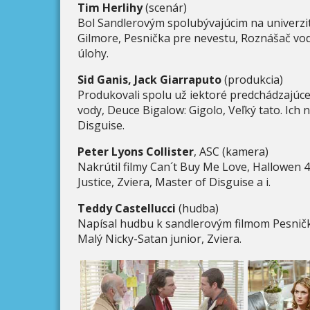
Tim Herlihy
(scenár)
Bol Sandlerovým spolubývajúcim na univerzite
Gilmore, Pesnička pre nevestu, Roznášač vody
úlohy.
Sid Ganis, Jack Giarraputo
(produkcia)
Produkovali spolu už iektoré predchádzajúce
vody, Deuce Bigalow: Gigolo, Veľký tato. Ich
Disguise.
Peter Lyons Collister
, ASC (kamera)
Nakrútil filmy Can´t Buy Me Love, Hallowen 4
Justice, Zviera, Master of Disguise a i.
Teddy Castellucci
(hudba)
Napísal hudbu k sandlerovým filmom Pesnička
Malý Nicky-Satan junior, Zviera.