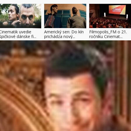
Cinematik uvedie
Americký sen: Do kín
Filmopolis_FM o 21.
špičkové dánske fi...
prichádza nový...
ročníku Cinemat...