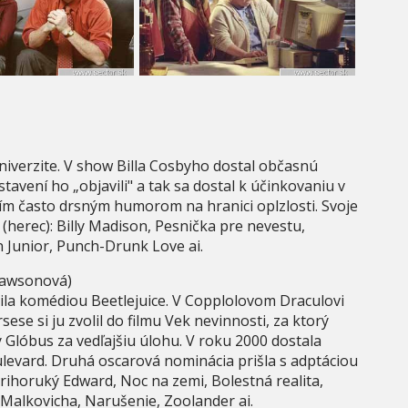
niverzite. V show Billa Cosbyho dostal občasnú
avení ho „objavili" a tak sa dostal k účinkovaniu v
jím často drsným humorom na hranici oplzlosti. Svoje
 (herec): Billy Madison, Pesnička pre nevestu,
n Junior, Punch-Drunk Love ai.
awsonová)
zila komédiou Beetlejuice. V Copplolovom Draculovi
ese si ju zvolil do filmu Vek nevinnosti, za ktorý
 Glóbus za vedľajšiu úlohu. V roku 2000 dostala
levard. Druhá oscarová nominácia prišla s adptáciou
rihoruký Edward, Noc na zemi, Bolestná realita,
a Malkovicha, Narušenie, Zoolander ai.