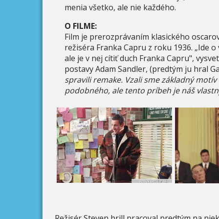
menia všetko, ale nie každého.
O FILME:
Film je prerozprávaním klasického oscaro
režiséra Franka Capru z roku 1936. „Ide 
ale je v nej cítiť duch Franka Capru", vysvet
postavy Adam Sandler, (predtým ju hral G
spravili remake. Vzali sme základný motív a
podobného, ale tento príbeh je náš vlastn
Režisér Steven brill pracoval predtým na ni