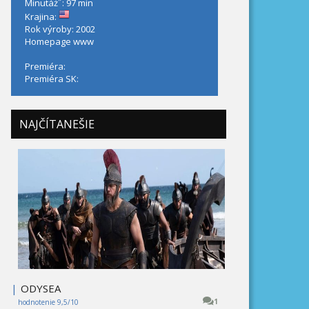
Minutáż˝: 97 min
Krajina:
Rok výroby: 2002
Homepage
www
Premiéra:
Premiéra SK:
NAJČÍTANEŠIE
|
ODYSEA
1
hodnotenie 9,5/10