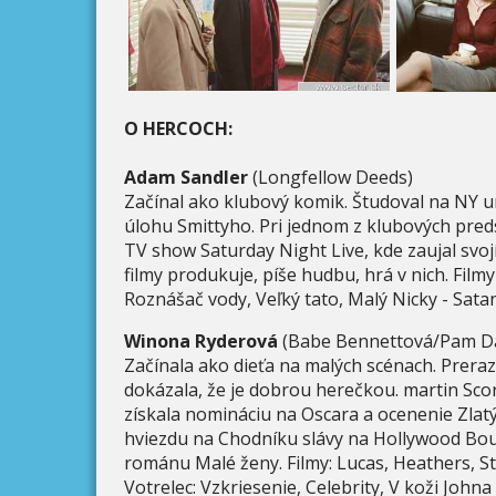
O HERCOCH:
Adam Sandler
(Longfellow Deeds)
Začínal ako klubový komik. Študoval na NY u
úlohu Smittyho. Pri jednom z klubových predst
TV show Saturday Night Live, kde zaujal svo
filmy produkuje, píše hudbu, hrá v nich. Filmy
Roznášač vody, Veľký tato, Malý Nicky - Sata
Winona Ryderová
(Babe Bennettová/Pam D
Začínala ako dieťa na malých scénach. Prera
dokázala, že je dobrou herečkou. martin Scors
získala nomináciu na Oscara a ocenenie Zlatý
hviezdu na Chodníku slávy na Hollywood Bou
románu Malé ženy. Filmy: Lucas, Heathers, St
Votrelec: Vzkriesenie, Celebrity, V koži John