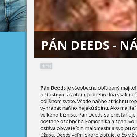
PÁN DEEDS - 
článok
Pán Deeds
je všeobecne obľúbený majiteľ
a šťastným životom. Jedného dňa však neč
odlišnom svete. Všade naňho striehnu repo
vyhrabať naňho nejakú špinu. Ako majiteľ
veľkého biznisu. Pán Deeds sa presťahuje 
dostane osobného komorníka a zdanlivo je
ostáva obyvateľom malomesta a svojou or
úžasu. Deeds veľmi skoro zisťuje, o čo v živ