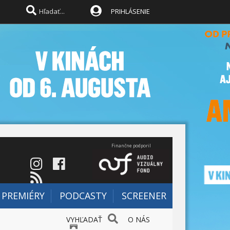
PRIHLÁSENIE
Finančne podporil
PREMIÉRY
PODCASTY
SCREENER
VYHĽADAŤ
O NÁS