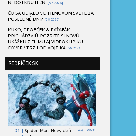
NEDOTKNUTEĽNÍ
[5.8 2026]
ČO SA UDIALO VO FILMOVOM SVETE ZA
POSLEDNÉ DNI?
[5.8 2026]
KUKO, DROBČEK & RAŤAFÁK
PRICHÁDZAJÚ. POZRITE SI NOVÚ
UKÁŽKU Z FILMU AJ VIDEOKLIP KU
COVER VERZII OD VOJTIKA
[5.8 2026]
REBRÍČEK SK
01 |
Spider-Man: Nový deň
návšt. 89634