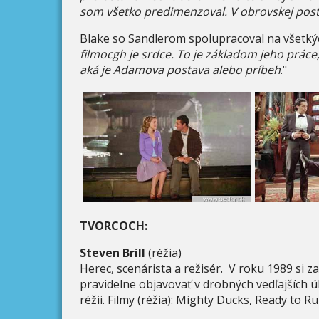
som všetko predimenzoval. V obrovskej post
Blake so Sandlerom spolupracoval na všetkýc
filmocgh je srdce. To je základom jeho práce
aká je Adamova postava alebo príbeh
."
TVORCOCH:
Steven Brill
(réžia)
Herec, scenárista a režisér. V roku 1989 si za
pravidelne objavovať v drobných vedľajších ú
réžii. Filmy (réžia): Mighty Ducks, Ready to R