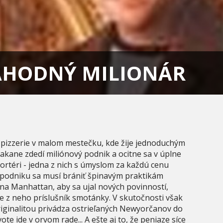
NÁHODNÝ MILIONÁR
 pizzerie v malom mestečku, kde žije jednoduchým
akane zdedí miliónový podnik a ocitne sa v úplne
rtéri - jedna z nich s úmyslom za každú cenu
 podniku sa musí brániť špinavým praktikám
na Manhattan, aby sa ujal nových povinností,
 z neho príslušník smotánky. V skutočnosti však
iginalitou privádza ostrieľaných Newyorčanov do
ote ide v orvom rade... A ešte aj to, že peniaze síce