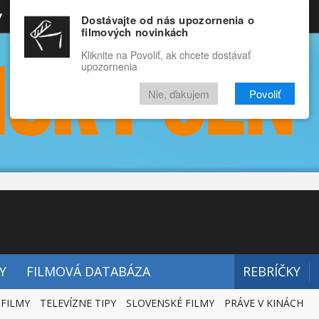
y
Rozprávky
Funny
Docu
Dostávajte od nás upozornenia o
filmových novinkách
RECENZIE
VIDEÁ
FILMY
Kliknite na Povoliť, ak chcete dostávať
upozornenia
Nie, ďakujem
Povoliť
Y
FILMOVÁ DATABÁZA
REBRÍČKY
 FILMY
TELEVÍZNE TIPY
SLOVENSKÉ FILMY
PRÁVE V KINÁCH