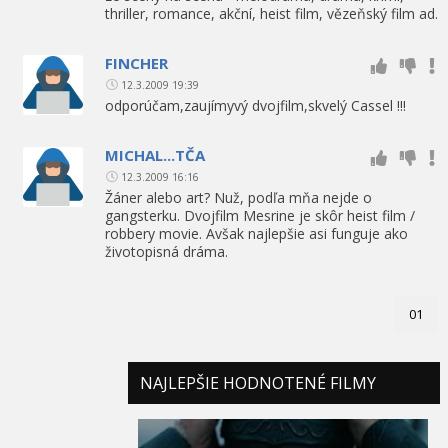
thriller, romance, akční, heist film, vězeňský film ad.
FINCHER
12.3.2009 19:39
odporúčam,zaujímyvý dvojfilm,skvelý Cassel !!!
MICHAL...TČA
12.3.2009 16:16
Žáner alebo art? Nuž, podľa mňa nejde o
gangsterku. Dvojfilm Mesrine je skôr heist film /
robbery movie. Avšak najlepšie asi funguje ako
životopisná dráma.
01
NAJLEPŠIE HODNOTENÉ FILMY