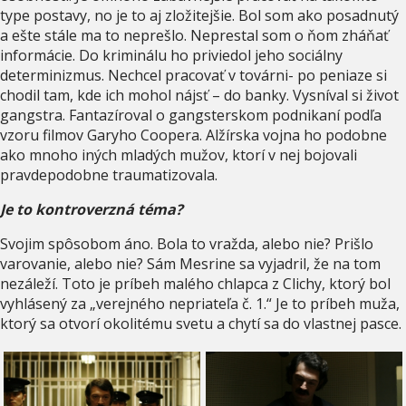
type postavy, no je to aj zložitejšie. Bol som ako posadnutý
a ešte stále ma to neprešlo. Neprestal som o ňom zháňať
informácie. Do kriminálu ho priviedol jeho sociálny
determinizmus. Nechcel pracovať v továrni- po peniaze si
chodil tam, kde ich mohol nájsť – do banky. Vysníval si život
gangstra. Fantazíroval o gangsterskom podnikaní podľa
vzoru filmov Garyho Coopera. Alžírska vojna ho podobne
ako mnoho iných mladých mužov, ktorí v nej bojovali
pravdepodobne traumatizovala.
Je to kontroverzná téma?
Svojim spôsobom áno. Bola to vražda, alebo nie? Prišlo
varovanie, alebo nie? Sám Mesrine sa vyjadril, že na tom
nezáleží. Toto je príbeh malého chlapca z Clichy, ktorý bol
vyhlásený za „verejného nepriateľa č. 1.“ Je to príbeh muža,
ktorý sa otvorí okolitému svetu a chytí sa do vlastnej pasce.