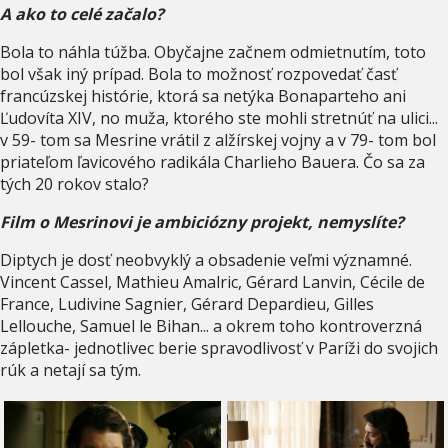
A ako to celé začalo?
Bola to náhla túžba. Obyčajne začnem odmietnutím, toto
bol však iný prípad. Bola to možnosť rozpovedať časť
francúzskej histórie, ktorá sa netýka Bonaparteho ani
Ľudovíta XIV, no muža, ktorého ste mohli stretnúť na ulici...
v 59- tom sa Mesrine vrátil z alžírskej vojny a v 79- tom bol
priateľom ľavicového radikála Charlieho Bauera. Čo sa za
tých 20 rokov stalo?
Film o Mesrinovi je ambiciózny projekt, nemyslíte?
Diptych je dosť neobvyklý a obsadenie veľmi významné.
Vincent Cassel, Mathieu Amalric, Gérard Lanvin, Cécile de
France, Ludivine Sagnier, Gérard Depardieu, Gilles
Lellouche, Samuel le Bihan... a okrem toho kontroverzná
zápletka- jednotlivec berie spravodlivosť v Paríži do svojich
rúk a netají sa tým.