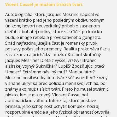
Vicent Cassel je mužom tisícich tvárí.
Autobiografia, ktorú Jacques Mesrine napísal vo
väzení krátko pred jeho posledným obdivuhodným
únikom, hovorí neuveriteľný príbeh o zasnenom
dieťati z bohatej rodiny, ktoré si krôčik po krôčku
buduje image rebela a provokatívneho gangstra.
Snáď najfascinujúcejšia časť je románsky prvok
postavy počas jeho premeny. Realita prekonáva fikciu
zas a znova a prichádza otázka: Kto bol skutočný
Jacques Mesrine? Dieťa z vyššej vrstvy? Branec
alžírskej vojny? Sukničkár? Lupič? Zbožňujúci otec?
Umelec? Extrémne násilný muž? Manipulátor?
Mesrine nosil všetky tieto tváre súčasne. Keďže vždy
v snahe ukryť sa pred políciou menil svoj vzhľad, bol
známy ako muž tisísich tvárí. Preto ho musel stvárniť
niekto, kto je mu rovný. Vincent Cassel bol
automatickou voľbou. Intenzita, ktorú postave
prináša, jeho schopnosť uchytiť komplex, hoci aj
rozporuplné emócie a jeho fyzická obratnosť otvorila