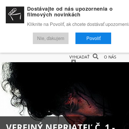
Dostávajte od nás upozornenia o
filmových novinkách
Kliknite na Povoliť, ak chcete dostávať upozorneni
Nie, ďakujem
Povoliť
NOVINKY
RECENZIE
TRAILERY
FILMOVÁ DATABÁZA
VYHĽADAŤ
O NÁS
VEREJNÝ NEPRIATEĽ Č. 1 -