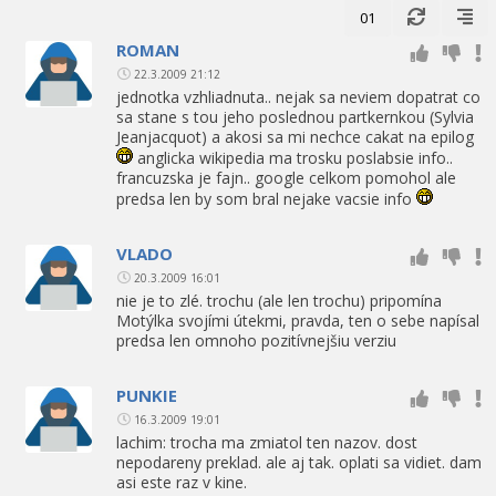
01
ROMAN
22.3.2009 21:12
jednotka vzhliadnuta.. nejak sa neviem dopatrat co
sa stane s tou jeho poslednou partkernkou (Sylvia
Jeanjacquot) a akosi sa mi nechce cakat na epilog
anglicka wikipedia ma trosku poslabsie info..
francuzska je fajn.. google celkom pomohol ale
predsa len by som bral nejake vacsie info
VLADO
20.3.2009 16:01
nie je to zlé. trochu (ale len trochu) pripomína
Motýlka svojími útekmi, pravda, ten o sebe napísal
predsa len omnoho pozitívnejšiu verziu
PUNKIE
16.3.2009 19:01
lachim: trocha ma zmiatol ten nazov. dost
nepodareny preklad. ale aj tak. oplati sa vidiet. dam
asi este raz v kine.