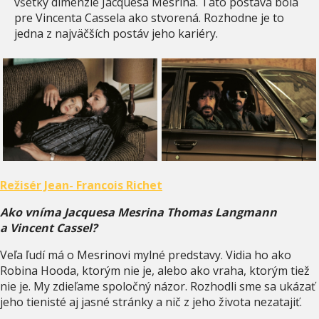
všetky dimenzie Jacquesa Mesrina. Táto postava bola
pre Vincenta Cassela ako stvorená. Rozhodne je to
jedna z najväčších postáv jeho kariéry.
Režisér Jean- Francois Richet
Ako vníma Jacquesa Mesrina Thomas Langmann
a Vincent Cassel?
Veľa ľudí má o Mesrinovi mylné predstavy. Vidia ho ako
Robina Hooda, ktorým nie je, alebo ako vraha, ktorým tiež
nie je. My zdieľame spoločný názor. Rozhodli sme sa ukázať
jeho tienisté aj jasné stránky a nič z jeho života nezatajiť.