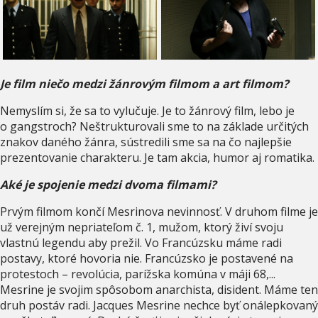
Je film niečo medzi žánrovým filmom a art filmom?
Nemyslím si, že sa to vylučuje. Je to žánrový film, lebo je
o gangstroch? Neštrukturovali sme to na základe určitých
znakov daného žánra, sústredili sme sa na čo najlepšie
prezentovanie charakteru. Je tam akcia, humor aj romatika.
Aké je spojenie medzi dvoma filmami?
Prvým filmom končí Mesrinova nevinnosť. V druhom filme je
už verejným nepriateľom č. 1, mužom, ktorý živí svoju
vlastnú legendu aby prežil. Vo Francúzsku máme radi
postavy, ktoré hovoria nie. Francúzsko je postavené na
protestoch – revolúcia, parížska komúna v máji 68,...
Mesrine je svojim spôsobom anarchista, disident. Máme ten
druh postáv radi. Jacques Mesrine nechce byť onálepkovaný