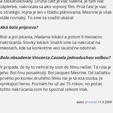
a zaškatuľkovaný. Druhá časť je viac šialená, je tam viac
zápletiek, nakrúcala sa ako vojnový film. Prvá časť je viac
o stratégii, vojna je len v štádiu plánovania. Mesrine je však
stále rovnaký. To sme sa snažili ukázať.
Aká bola príprava?
Rok a pol písania, hľadania lokácií a potom 9 mesiacov
nakrúcania. Stovky lokácií. Snažili sme sa nakrúcať na
miestach, kde sa konkrétne veci skutočne odohrali.
Bolo obsadenie Vincenta Cassela jednoduchou voľbou?
V prípade, že by to nehral by som do filmu nešiel. Tá rola je
jeho. Bol ňou posadnutý. Bol Jacques Mesrine. Od začiatku
prvého po koniec druhého filmu nie je tá istá osoba. Je
vynikajúci herec. Poznám ho už asi 15 rokov, no počas
tohto nakrúcania som ho spoznal celkom inak.
autor
press kit
11.3.2009