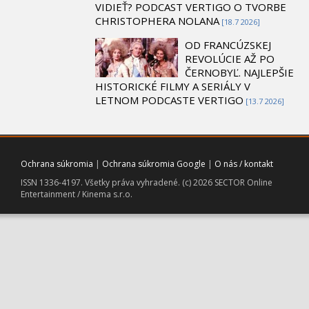
VIDIEŤ? PODCAST VERTIGO O TVORBE
CHRISTOPHERA NOLANA
[18.7 2026]
OD FRANCÚZSKEJ
REVOLÚCIE AŽ PO
ČERNOBYĽ. NAJLEPŠIE
HISTORICKÉ FILMY A SERIÁLY V
LETNOM PODCASTE VERTIGO
[13.7 2026]
Ochrana súkromia
|
Ochrana súkromia Google
|
O nás / kontakt
ISSN 1336-4197. Všetky práva vyhradené. (c) 2026 SECTOR Online
Entertainment / Kinema s.r.o.