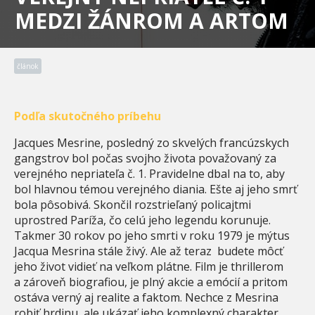
MEDZI ŽÁNROM A ARTOM
článok
Podľa skutočného príbehu
Jacques Mesrine, posledný zo skvelých francúzskych
gangstrov bol počas svojho života považovaný za
verejného nepriateľa č. 1. Pravidelne dbal na to, aby
bol hlavnou témou verejného diania. Ešte aj jeho smrť
bola pôsobivá. Skončil rozstrieľaný policajtmi
uprostred Paríža, čo celú jeho legendu korunuje.
Takmer 30 rokov po jeho smrti v roku 1979 je mýtus
Jacqua Mesrina stále živý. Ale až teraz budete môcť
jeho život vidieť na veľkom plátne. Film je thrillerom
a zároveň biografiou, je plný akcie a emócií a pritom
ostáva verný aj realite a faktom. Nechce z Mesrina
robiť hrdinu, ale ukázať jeho komplexný charakter