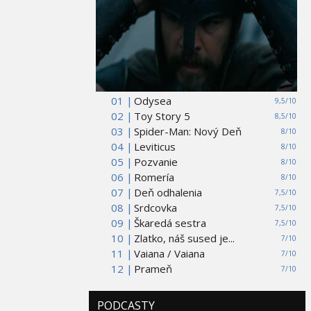
01 |
Odysea
9,5/10
02 |
Toy Story 5
8,5/10
03 |
Spider-Man: Nový Deň
8/10
04 |
Leviticus
8/10
05 |
Pozvanie
8/10
06 |
Romería
8/10
07 |
Deň odhalenia
7,5/10
08 |
Srdcovka
7,5/10
09 |
Škaredá sestra
7,5/10
10 |
Zlatko, náš sused je...
7/10
11 |
Vaiana / Vaiana
7/10
12 |
Prameň
7/10
PODCASTY