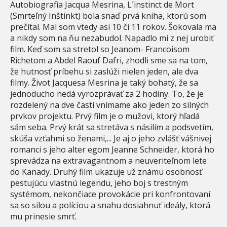
Autobiografia Jacqua Mesrina, L´instinct de Mort
(Smrteľný Inštinkt) bola snaď prvá kniha, ktorú som
prečítal. Mal som vtedy asi 10 či 11 rokov. Šokovala ma
a nikdy som na ňu nezabudol. Napadlo mi z nej urobiť
film. Keď som sa stretol so Jeanom- Francoisom
Richetom a Abdel Raouf Dafri, zhodli sme sa na tom,
že hutnosť príbehu si zaslúži nielen jeden, ale dva
filmy. Život Jacquesa Mesrina je taký bohatý, že sa
jednoducho nedá vyrozprávať za 2 hodiny. To, že je
rozdelený na dve časti vnímame ako jeden zo silných
prvkov projektu. Prvý film je o mužovi, ktorý hľadá
sám seba. Prvý krát sa stretáva s násilím a podsvetím,
skúša vzťahmi so ženami,... Je aj o jeho zvlášť vášnivej
romanci s jeho alter egom Jeanne Schneider, ktorá ho
sprevádza na extravagantnom a neuveriteľnom lete
do Kanady. Druhý film ukazuje už známu osobnosť
pestujúcu vlastnú legendu, jeho boj s trestným
systémom, nekončiace provokácie pri konfrontovaní
sa so silou a políciou a snahu dosiahnuť ideály, ktorá
mu prinesie smrť.