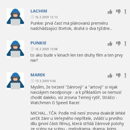
LACHIM
16.3.2009 13:13
Punkie: prvá časť má plánovanú premiéru
nadchádzajúci štvrtok, druhá o dva týždne...
PUNKIE
16.3.2009 13:08
to ako bude v kinach len ten druhy film a ten prvy
nie?
MAREK
13.3.2009 9:06
Myslím, že tvrzení "žánrový" a "artový" si nijak
navzájem neodporuje - a k příkladům se nemusí
chodit daleko, viz zrovna Temný rytíř, Strážci -
Watchmen či Speed Racer.
MICHAL...TČA: Podle mě není zrovna dvakrát lehké
urrčit žánr u Veřejného nepřítele, zvlášť u prvního
dílu (první části filmu), která střídá žánrové polohy
ze scény na scénu - melodrama, drama, krimi,