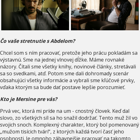
Čo vaše stretnutie s Abdelom?
Chcel som s ním pracovať, pretože jeho prácu pokladám sa
výstavnú. Sme na jednej vlnovej dĺžke. Máme rovnaké
názory. Čítali sme všetky knihy, novinové články, stretávali
sa so svedkami, atď. Potom sme dali dohromady scenár
obsahujúci všetky informácie a vybrali sme kľúčové prvky,
vďaka ktorým sa bude dať postave lepšie porozumieť.
Kto je Mersine pre vás?
Prvá vec, ktorá mi príde na um - cnostný človek. Keď dal
slovo, zo všetkých síl sa ho snažil dodržať. Tento muž žil vo
svojich snoch. Komplexný charakter, ktorý bol pomenovaný
„mužom tisícich tvárí“, z ktorých každá tvorí časť jeho
osobnosti. Je omnoho zábavnejšie pracovať na takomto