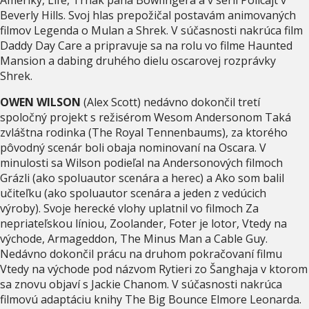
Beverly Hills. Svoj hlas prepožičal postavám animovaných
filmov Legenda o Mulan a Shrek. V súčasnosti nakrúca film
Daddy Day Care a pripravuje sa na rolu vo filme Haunted
Mansion a dabing druhého dielu oscarovej rozprávky
Shrek.
OWEN WILSON
(Alex Scott) nedávno dokončil tretí
spoločný projekt s režisérom Wesom Andersonom Taká
zvláštna rodinka (The Royal Tennenbaums), za ktorého
pôvodný scenár boli obaja nominovaní na Oscara. V
minulosti sa Wilson podieľal na Andersonových filmoch
Grázli (ako spoluautor scenára a herec) a Ako som balil
učiteľku (ako spoluautor scenára a jeden z vedúcich
výroby). Svoje herecké vlohy uplatnil vo filmoch Za
nepriateľskou líniou, Zoolander, Foter je lotor, Vtedy na
východe, Armageddon, The Minus Man a Cable Guy.
Nedávno dokončil prácu na druhom pokračovaní filmu
Vtedy na východe pod názvom Rytieri zo Šanghaja v ktorom
sa znovu objaví s Jackie Chanom. V súčasnosti nakrúca
filmovú adaptáciu knihy The Big Bounce Elmore Leonarda.