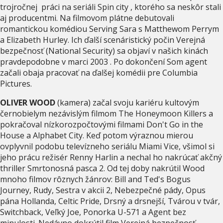
trojročnej práci na seriáli Spin city , ktorého sa neskôr stali
aj producentmi. Na filmovom plátne debutovali
romantickou komédiou Serving Sara s Matthewom Perrym
a Elizabeth Hurley. Ich ďalší scenáristický počin Verejná
bezpečnosť (National Security) sa objaví v našich kinách
pravdepodobne v marci 2003 . Po dokončení Som agent
začali obaja pracovať na ďalšej komédii pre Columbia
Pictures.
OLIVER WOOD
(kamera) začal svoju kariéru kultovým
černobielym nezávislým filmom The Honeymoon Killers a
pokračoval nízkorozpočtovými filmami Don't Go in the
House a Alphabet City. Keď potom výraznou mierou
ovplyvnil podobu televízneho seriálu Miami Vice, všimol si
jeho prácu režisér Renny Harlin a nechal ho nakrúcať akčný
thriller Smrtonosná pasca 2. Od tej doby nakrútil Wood
mnoho filmov rôznych žánrov: Bill and Ted's Bogus
Journey, Rudy, Sestra v akcii 2, Nebezpečné pády, Opus
pána Hollanda, Celtic Pride, Drsný a drsnejší, Tvárou v tvár,
Switchback, Veľký Joe, Ponorka U-571 a Agent bez
minulosti. Nedávno dokrútil film Verejná bezpečnosť