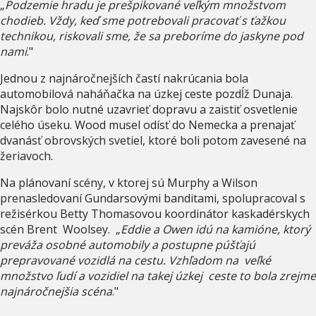
„
Podzemie hradu je prešpikované veľkým množstvom
chodieb. Vždy, keď sme potrebovali pracovať s ťažkou
technikou, riskovali sme, že sa preboríme do jaskyne pod
nami
."
Jednou z najnáročnejších častí nakrúcania bola
automobilová naháňačka na úzkej ceste pozdĺž Dunaja.
Najskôr bolo nutné uzavrieť dopravu a zaistiť osvetlenie
celého úseku. Wood musel odísť do Nemecka a prenajať
dvanásť obrovských svetiel, ktoré boli potom zavesené na
žeriavoch.
Na plánovaní scény, v ktorej sú Murphy a Wilson
prenasledovaní Gundarsovými banditami, spolupracoval s
režisérkou Betty Thomasovou koordinátor kaskadérskych
scén Brent Woolsey. „
Eddie a Owen idú na kamióne, ktorý
preváža osobné automobily a postupne púšťajú
prepravované vozidlá na cestu. Vzhľadom na veľké
množstvo ľudí a vozidiel na takej úzkej ceste to bola zrejme
najnáročnejšia scéna
."