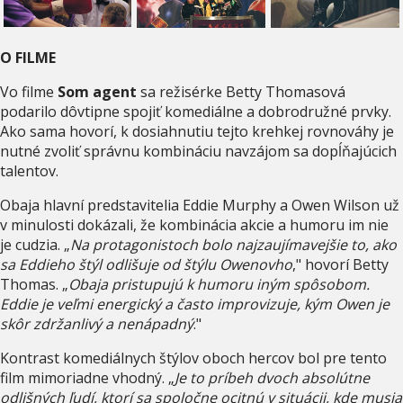
O FILME
Vo filme
Som agent
sa režisérke Betty Thomasová
podarilo dôvtipne spojiť komediálne a dobrodružné prvky.
Ako sama hovorí, k dosiahnutiu tejto krehkej rovnováhy je
nutné zvoliť správnu kombináciu navzájom sa dopĺňajúcich
talentov.
Obaja hlavní predstavitelia Eddie Murphy a Owen Wilson už
v minulosti dokázali, že kombinácia akcie a humoru im nie
je cudzia. „
Na protagonistoch bolo najzaujímavejšie to, ako
sa Eddieho štýl odlišuje od štýlu Owenovho
," hovorí Betty
Thomas. „
Obaja pristupujú k humoru iným spôsobom.
Eddie je veľmi energický a často improvizuje, kým Owen je
skôr zdržanlivý a nenápadný
."
Kontrast komediálnych štýlov oboch hercov bol pre tento
film mimoriadne vhodný. „
Je to príbeh dvoch absolútne
odlišných ľudí, ktorí sa spoločne ocitnú v situácii, kde musia