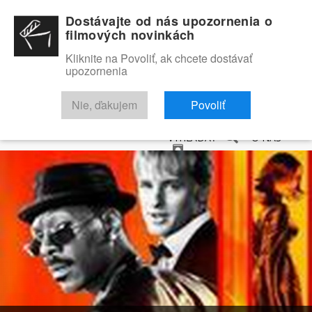
Dostávajte od nás upozornenia o
filmových novinkách
Kliknite na Povoliť, ak chcete dostávať
upozornenia
NOVINKY
RECENZIE
TRAILERY
FILMOVÁ DATABÁZA
Nie, ďakujem
Povoliť
VYHĽADAŤ
O NÁS