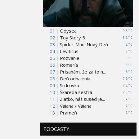
01 |
Odysea
9,5/10
02 |
Toy Story 5
8,5/10
03 |
Spider-Man: Nový Deň
8/10
04 |
Leviticus
8/10
05 |
Pozvanie
8/10
06 |
Romería
8/10
07 |
Prisahám, že za to n...
8/10
08 |
Deň odhalenia
7,5/10
09 |
Srdcovka
7,5/10
10 |
Škaredá sestra
7,5/10
11 |
Zlatko, náš sused je...
7/10
12 |
Vaiana / Vaiana
7/10
13 |
Prameň
7/10
PODCASTY