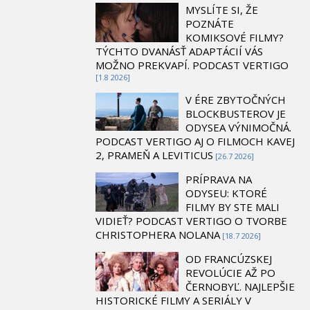
MYSLÍTE SI, ŽE
POZNÁTE
KOMIKSOVÉ FILMY?
TÝCHTO DVANÁSŤ ADAPTÁCIÍ VÁS
MOŽNO PREKVAPÍ. PODCAST VERTIGO
[1.8 2026]
V ÉRE ZBYTOČNÝCH
BLOCKBUSTEROV JE
ODYSEA VÝNIMOČNÁ.
PODCAST VERTIGO AJ O FILMOCH KAVEJ
2, PRAMEŇ A LEVITICUS
[26.7 2026]
PRÍPRAVA NA
ODYSEU: KTORÉ
FILMY BY STE MALI
VIDIEŤ? PODCAST VERTIGO O TVORBE
CHRISTOPHERA NOLANA
[18.7 2026]
OD FRANCÚZSKEJ
REVOLÚCIE AŽ PO
ČERNOBYĽ. NAJLEPŠIE
HISTORICKÉ FILMY A SERIÁLY V