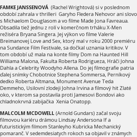
FAMKE JANSSENOVÁ
(Rachel Wrightová) si v poslednom
období zahrala v thrilleri Garyho Fledera Nehovor ani slovo
s Michaelom Douglasom a vo filme Made Jona Favreaua.
Obsadila tiež jednu z rolí v komerčnom trháku X-Men
režiséra Bryana Singera. Jej výkon vo filme Valerie
Breimanovej Love and Sex, ktorý mal v roku 2000 premiéru
na Sundance Film Festivale, sa dočkal uznania kritikov. V
tom období už mala na konte filmy Dom na Haunted Hill
Williama Malona, Fakulta Roberta Rodrigueza, Hráči Johna
Dahla a Celebrity Woodyho Allena. Do jej filmografie patria
ďalej snímky Chobotnice Stephena Sommersa, Perníkový
dedko Roberta Altmana, Monument Avenue Teda
Demmeho, Usilovní zlodeji Johna Irvina a filmový hit Zlaté
oko, v kterom sa postavila proti Jamesovi Bondovi ako
chladnokrvná zabijačka Xenia Onatopp.
MALCOLM MCDOWELL
(Arnold Gundars) začal svoju
filmovou kariéru drámou Lindsay Andersona If a
futuristickým filmom Stanleyho Kubricka Mechanický
pomaranč. V sedemdesiatych rokoch sa objavil v známych