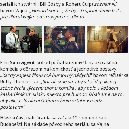
seriáli ich stvárnili Bill Cosby a Robert Culp)
zoznámili
,"
hovorí Vajna. „
Hovoril som si, že by ich spriatelenie bolo
pre film skvelým odrazovým mostíkom
."
Film
Som agent
bol od počiatku zamýšľaný ako akčná
komédia s dôrazom na komickosť a jednotlivé postavy.
„
Každý aspekt filmu má humorný nádych
," hovorí režisérka
Betty Thomasová. „
Snažili sme sa, aby v každej akčnej
scéne hrala výraznú úlohu komika , aby bolo v každom
kaskadérskom kúsku miesto pre humor. Dbali sme na to,
aby akcia slúžila určitému vývoju vzťahov medzi
postavami
."
Hlavná časť nakrúcania sa začala 12. septembra v
Budapešti. Na základe pôvodného seriálu sa Vajna