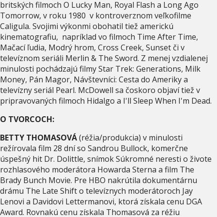
britských filmoch O Lucky Man, Royal Flash a Long Ago
Tomorrow, v roku 1980 v kontroverznom veľkofilme
Caligula. Svojimi výkonmi obohatil tiež americkú
kinematografiu, napríklad vo filmoch Time After Time,
Mačací ľudia, Modrý hrom, Cross Creek, Sunset či v
televíznom seriáli Merlin & The Sword. Z menej vzdialenej
minulosti pochádzajú filmy Star Trek: Generations, Milk
Money, Pán Magor, Návštevníci: Cesta do Ameriky a
televízny seriál Pearl. McDowell sa čoskoro objaví tiež v
pripravovaných filmoch Hidalgo a I'll Sleep When I'm Dead.
O TVORCOCH:
BETTY THOMASOVÁ
(réžia/produkcia) v minulosti
režírovala film 28 dní so Sandrou Bullock, komerčne
úspešný hit Dr. Dolittle, snímok Súkromné neresti o živote
rozhlasového moderátora Howarda Sterna a film The
Brady Bunch Movie. Pre HBO nakrútila dokumentárnu
drámu The Late Shift o televíznych moderátoroch Jay
Lenovi a Davidovi Lettermanovi, ktorá získala cenu DGA
Award. Rovnakú cenu získala Thomasová za réžiu