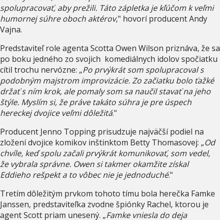
spolupracovať, aby prežili. Táto zápletka je kľúčom k veľmi
humornej súhre oboch aktérov
," hovorí producent Andy
Vajna.
Predstaviteľ role agenta Scotta Owen Wilson priznáva, že sa
po boku jedného zo svojich komediálnych idolov spočiatku
cítil trochu nervózne: „
Po prvýkrát som spolupracoval s
podobným majstrom improvizácie. Zo začiatku bolo ťažké
držať s ním krok, ale pomaly som sa naučil stavať na jeho
štýle. Myslím si, že práve takáto súhra je pre úspech
hereckej dvojice veľmi dôležitá
."
Producent Jenno Topping prisudzuje najväčší podiel na
zložení dvojice komikov inštinktom Betty Thomasovej: „
Od
chvíle, keď spolu začali prvýkrát komunikovať, som vedel,
že vybrala správne. Owen si takmer okamžite získal
Eddieho rešpekt a to vôbec nie je jednoduché
."
Tretím dôležitým prvkom tohoto tímu bola herečka Famke
Janssen, predstaviteľka zvodne špiónky Rachel, ktorou je
agent Scott priam unesený. „
Famke vniesla do deja