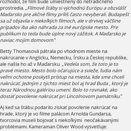
rozhodol, že film bude umiestnený do netradičného
prostredia. „
Filmové štáby si východnú Európu a obzvlášť
Maďarsko pre akčné filmy príliš často nevyberali. Budapešť
sa už objavila v niekoľkých filmoch, ale v drvivej väčšine
prípadov iba ako náhrada za iné európske mesto. Pre
publikum to teda bude úplne nový zážitok. A Maďarsko je
naviac mojim domovom
."
Betty Thomasová pátrala po vhodnom mieste na
nakrúcanie v Anglicku, Nemecku, Írsku a Českej republike,
ale našla ho až v Maďarsku. „
Vedela som, že toto je to
pravé miesto. Mesto bolo očarujúce a svieže, ľudia nám
veľmi ochotne poskytli prístup na miesta, kde sme chceli
nakrúcať. Jedným z týchto miest bol aj hrad Buda , ktorý je
teraz Národnou galériou umení. Bolo to rovnaké, ako
dostať povolenie nakrúcať pri Lincolnovom pamätníku
."
Aj keď sa štábu podarilo získať povolenie nakrúcať na
hrade, ktorý je vo filme palácom Arnolda Gundarsa,
tvorcovia museli bojovať s niekoľkými neočakávanými
problémami. Kameraman Oliver Wood vysvetľuje: