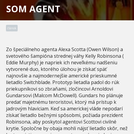
SOM AGENT
článok
Zo špeciálneho agenta Alexa Scotta (Owen Wilson) a
svetového šampióna strednej váhy Kelly Robinsona (
Eddie Murphy) je napriek ich neveľkému nadšeniu
vytvorené duo, ktorého úlohou je získať späť
najnovšie a najmodernejšie americké prieskumné
lietadlo Switchblade. Prototyp lietadla padol do rúk
priekupníkovi so zbraňami, zločincovi Arnoldovi
Gundarsovi (Malcom McDowell). Gundars ho plánuje
predať majetnému teroristovi, ktorý má prístup k
jadrovým hlaviciam. Keď sa americkej vláde nepodarí
získať lietadlo bežnými spôsobmi, požiada prezident
Robinsona, aby poskytol agentovi Scottovi civilné
krytie. Spoločne by obaja mohli nájsť lietadlo skôr, než