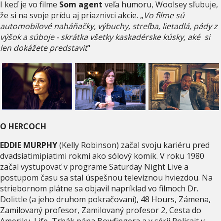
I keď je vo filme
Som agent
veľa humoru, Woolsey sľubuje,
že si na svoje prídu aj priaznivci akcie. „
Vo filme sú
automobilové naháňačky, výbuchy, streľba, lietadlá, pády z
výšok a súboje - skrátka všetky kaskadérske kúsky, aké si
len dokážete predstaviť
"
O HERCOCH
EDDIE MURPHY
(Kelly Robinson) začal svoju kariéru pred
dvadsiatimipiatimi rokmi ako sólový komik. V roku 1980
začal vystupovať v programe Saturday Night Live a
postupom času sa stal úspešnou televíznou hviezdou. Na
striebornom plátne sa objavil napríklad vo filmoch Dr.
Dolittle (a jeho druhom pokračovaní), 48 Hours, Zámena,
Zamilovaný profesor, Zamilovaný profesor 2, Cesta do
Ameriky, Life, Trhák pána Bowfingera a v sérii Policajt v