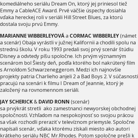
komediálneho seriálu Dream On, ktorý jej priniesol tiež
Emmy a CableACE Award. Prvé väčšie úspechy dosiahla
vďaka hereckej roli v seriáli Hill Street Blues, za ktorú
dostala svoju prvú Emmy.
MARIANNE WIBBERLEYOVÁ
a
CORMAC WIBBERLEY
(námet
a scenár) Obaja vyrástli v južnej Kalifornii a chodili spolu na
strednú školu. V roku 1993 predali svoj prvý scenár štúdiu
Disney a odvtedy píšu spoločne. Ich prvým významným
scenárom bol Šiesty deň, podľa ktorého bol nakrútený film
s Arnoldom Schwarzeneggerom. Medzi ich najnovšie
projekty patria Charlieho anjeli 2 a Bad Boys 2. V súčasnosti
pracujú na scenári k filmu I Dream of Jeannie, ktorý je
založený na rovnomennom seriáli.
JAY SCHERICK
&
DAVID RONN
(scenár)
sa prvýkrát stretli ako zamestnanci newyorskej obchodnej
spoločnosti. Vzhľadom na nespokojnosť so svojou prácou
sa však rozhodli preraziť v televíznom priemysle. Spoločne
napísali scenár, vďaka ktorému získali miesto ako autori
krátkeho seriálu NBC Mr.Rhodes. Potom spoločne prešli k