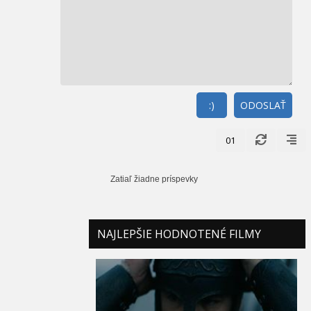
:)
ODOSLAŤ
01
Zatiaľ žiadne príspevky
NAJLEPŠIE HODNOTENÉ FILMY