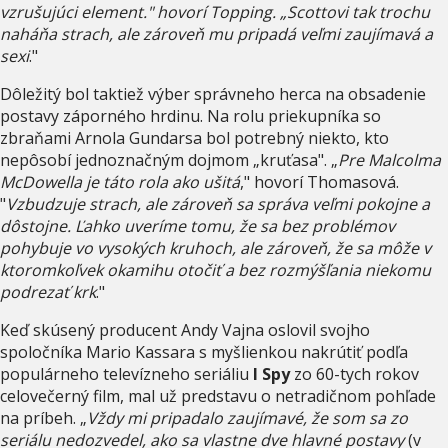
vzrušujúci element." hovorí Topping. „Scottovi tak trochu
naháňa strach, ale zároveň mu pripadá veľmi zaujímavá a
sexi
."
Dôležitý bol taktiež výber správneho herca na obsadenie
postavy záporného hrdinu. Na rolu priekupníka so
zbraňami Arnola Gundarsa bol potrebný niekto, kto
nepôsobí jednoznačným dojmom „kruťasa". „
Pre Malcolma
McDowella je táto rola ako ušitá
," hovorí Thomasová.
"
Vzbudzuje strach, ale zároveň sa správa veľmi pokojne a
dôstojne. Ľahko uveríme tomu, že sa bez problémov
pohybuje vo vysokých kruhoch, ale zároveň, že sa môže v
ktoromkoľvek okamihu otočiť a bez rozmýšľania niekomu
podrezať krk
."
Keď skúsený producent Andy Vajna oslovil svojho
spoločníka Mario Kassara s myšlienkou nakrútiť podľa
populárneho televízneho seriáliu
I Spy
zo 60-tych rokov
celovečerný film, mal už predstavu o netradičnom pohľade
na príbeh. „
Vždy mi pripadalo zaujímavé, že som sa zo
seriálu nedozvedel, ako sa vlastne dve hlavné postavy
(v