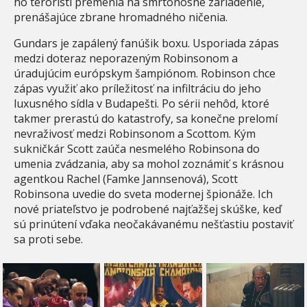
ho teroristi premenia na smrtonosné zariadenie,
prenášajúce zbrane hromadného ničenia.
Gundars je zapálený fanúšik boxu. Usporiada zápas
medzi doteraz neporazeným Robinsonom a
úradujúcim európskym šampiónom. Robinson chce
zápas využiť ako príležitosť na infiltráciu do jeho
luxusného sídla v Budapešti. Po sérii nehôd, ktoré
takmer prerastú do katastrofy, sa konečne prelomí
nevraživosť medzi Robinsonom a Scottom. Kým
sukničkár Scott zaúča nesmelého Robinsona do
umenia zvádzania, aby sa mohol zoznámiť s krásnou
agentkou Rachel (Famke Jannsenová), Scott
Robinsona uvedie do sveta modernej špionáže. Ich
nové priateľstvo je podrobené najťažšej skúške, keď
sú prinútení vďaka neočakávanému nešťastiu postaviť
sa proti sebe.