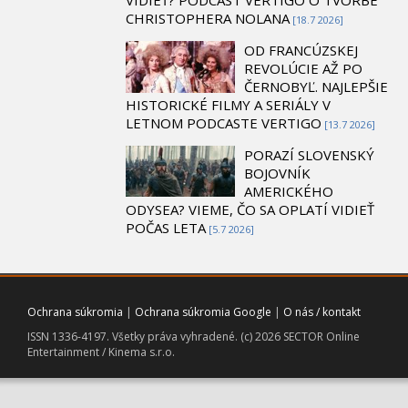
CHRISTOPHERA NOLANA
[18.7 2026]
OD FRANCÚZSKEJ
REVOLÚCIE AŽ PO
ČERNOBYĽ. NAJLEPŠIE
HISTORICKÉ FILMY A SERIÁLY V
LETNOM PODCASTE VERTIGO
[13.7 2026]
PORAZÍ SLOVENSKÝ
BOJOVNÍK
AMERICKÉHO
ODYSEA? VIEME, ČO SA OPLATÍ VIDIEŤ
POČAS LETA
[5.7 2026]
Ochrana súkromia
|
Ochrana súkromia Google
|
O nás / kontakt
ISSN 1336-4197. Všetky práva vyhradené. (c) 2026 SECTOR Online
Entertainment / Kinema s.r.o.