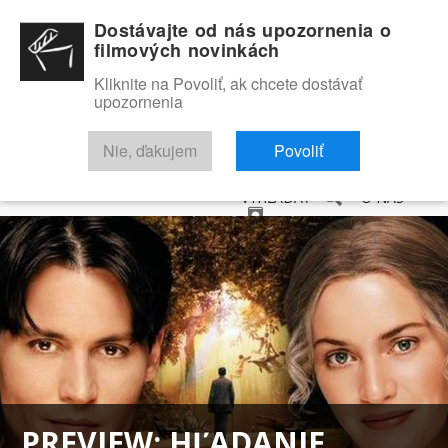
Dostávajte od nás upozornenia o
filmových novinkách
Kliknite na Povoliť, ak chcete dostávať
upozornenia
NOVINKY
RECENZIE
TRAILERY
FILMOVÁ DATABÁZA
Nie, ďakujem
Povoliť
VYHĽADAŤ
O NÁS
PREVIEW: HĽADANIE