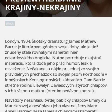
KRAJINY-NEKRAJINY
článok
Londýn, 1904. Škótsky dramaturg James Mathew
Barrie je literárnym géniom svojej doby, ale je tiež
znudený stále rovnakými námetmi hier
edvardovského Anglicka. Nutne potrebuje ozajstnú
inšpiráciu, ktorá dodá jeho práci humor, lesk a
osvieženie. Nečakane ju nájde pri jednej zo svojich
pravidelných prechádzok so svojím psom Porthosom v
londýnskych Kensingtonských záhradách. Tam Barrie
stretne rodinu Llewelyn Daviesových: štyroch chlapcov
s ich krásnou matkou (otec im nedávno zomrel).
Navzdory nesúhlasu tvrdej babičky chlapcov Emmy du
Maurierovej a nesúhlasu jeho vlastnej ženy Mary
Ansell Barrieovej sa James s chlapcami skamaráti.