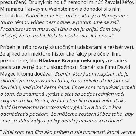
predurčený. Druhýkrát ho už nemohol minúť. Zavolal šéfovi
Miramaxu Harveymu Weinsteinovi a dohodol si s ním
schôdzku. "
Natočili sme Ples príšer, ktorý sa Harveymu s
touto témou vôbec nezhoduje, a potom sme sa zišli.
Predniesol som mu svoji víziu a on ju prijal. Som taký
vďačný, že to urobil. Bola to nádherná skúsenosť
."
Príbeh je inšpirovaný skutočnými udalosťami a režisér verí,
že aj keď boli niektoré historické fakty pre účely filmu
pozmenené, film
Hľadanie Krajiny-nekrajiny
zostane v
podstate verný duchu skutočnosti. Scenárista filmu David
Magee k tomu dodáva: "
Scenár, ktorý som napísal, nie je
skutočným rozprávaním toho, čo sa udialo okolo Jamesa
Barrieho, keď písal Petra Pana. Chcel som rozprávať príbeh
o tom, čo znamená vyrásť a stať sa zodpovedným voči
svojmu okoliu. Verím, že ľudia ten film budú vnímať ako
hold Barrieovmu tvorcovskému géniovi a budú z kina
odchádzať s pocitom, že môžeme zostarnúť bez toho, aby
sme stratili všetky aspekty detskej nevinnosti a údivu
."
"
Videl som ten film ako príbeh o sile tvorivosti, ktorá vezme