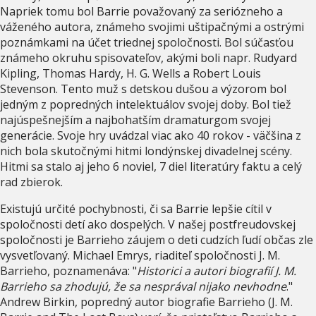
Napriek tomu bol Barrie považovaný za seriózneho a
váženého autora, známeho svojimi uštipačnými a ostrými
poznámkami na účet triednej spoločnosti. Bol súčasťou
známeho okruhu spisovateľov, akými boli napr. Rudyard
Kipling, Thomas Hardy, H. G. Wells a Robert Louis
Stevenson. Tento muž s detskou dušou a výzorom bol
jedným z popredných intelektuálov svojej doby. Bol tiež
najúspešnejším a najbohatším dramaturgom svojej
generácie. Svoje hry uvádzal viac ako 40 rokov - väčšina z
nich bola skutočnými hitmi londýnskej divadelnej scény.
Hitmi sa stalo aj jeho 6 noviel, 7 diel literatúry faktu a celý
rad zbierok.
Existujú určité pochybnosti, či sa Barrie lepšie cítil v
spoločnosti detí ako dospelých. V našej postfreudovskej
spoločnosti je Barrieho záujem o deti cudzích ľudí občas zle
vysvetľovaný. Michael Emrys, riaditeľ spoločnosti J. M.
Barrieho, poznamenáva: "
Historici a autori biografií J. M.
Barrieho sa zhodujú, že sa nesprával nijako nevhodne
."
Andrew Birkin, popredný autor biografie Barrieho (J. M.