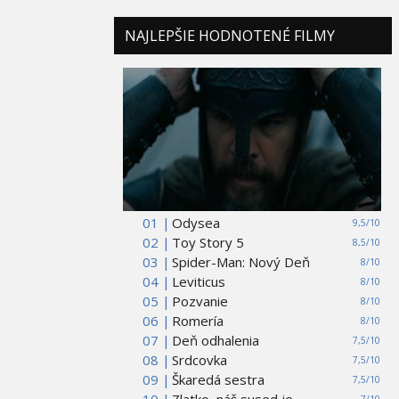
NAJLEPŠIE HODNOTENÉ FILMY
01 |
Odysea
9,5/10
02 |
Toy Story 5
8,5/10
03 |
Spider-Man: Nový Deň
8/10
04 |
Leviticus
8/10
05 |
Pozvanie
8/10
06 |
Romería
8/10
07 |
Deň odhalenia
7,5/10
08 |
Srdcovka
7,5/10
09 |
Škaredá sestra
7,5/10
10 |
Zlatko, náš sused je...
7/10