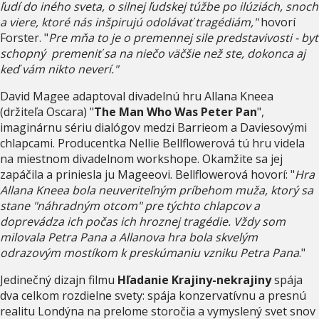
ľudí do iného sveta, o silnej ľudskej túžbe po ilúziách, snoch
a viere, ktoré nás inšpirujú odolávať tragédiám,"
hovorí
Forster. "
Pre mňa to je o premennej sile predstavivosti - byť
schopný premeniť sa na niečo väčšie než ste, dokonca aj
keď vám nikto neverí."
David Magee adaptoval divadelnú hru Allana Kneea
(držiteľa Oscara) "
The Man Who Was Peter Pan
",
imaginárnu sériu dialógov medzi Barrieom a Daviesovými
chlapcami. Producentka Nellie Bellflowerová tú hru videla
na miestnom divadelnom workshope. Okamžite sa jej
zapáčila a priniesla ju Mageeovi. Bellflowerová hovorí: "
Hra
Allana Kneea bola neuveriteľným príbehom muža, ktorý sa
stane "náhradným otcom" pre týchto chlapcov a
doprevádza ich počas ich hroznej tragédie. Vždy som
milovala Petra Pana a Allanova hra bola skvelým
odrazovým mostíkom k preskúmaniu vzniku Petra Pana
."
Jedinečný dizajn filmu
Hľadanie Krajiny-nekrajiny
spája
dva celkom rozdielne svety: spája konzervatívnu a presnú
realitu Londýna na prelome storočia a vymyslený svet snov