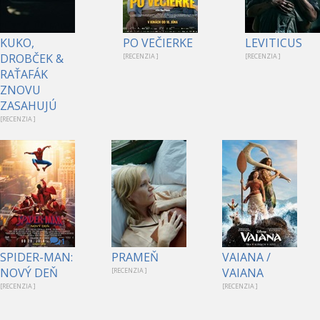
KUKO,
PO VEČIERKE
LEVITICUS
DROBČEK &
[RECENZIA ]
[RECENZIA ]
RAŤAFÁK
ZNOVU
ZASAHUJÚ
[RECENZIA ]
1
SPIDER-MAN:
PRAMEŇ
VAIANA /
NOVÝ DEŇ
VAIANA
[RECENZIA ]
[RECENZIA ]
[RECENZIA ]