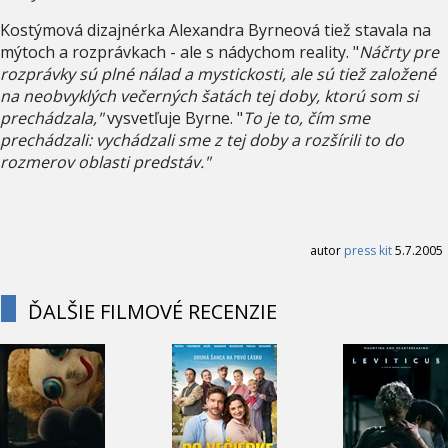
Kostýmová dizajnérka Alexandra Byrneová tiež stavala na
mýtoch a rozprávkach - ale s nádychom reality. "
Náčrty pre
rozprávky sú plné nálad a mystickosti, ale sú tiež založené
na neobvyklých večerných šatách tej doby, ktorú som si
prechádzala,"
vysvetľuje Byrne. "
To je to, čím sme
prechádzali: vychádzali sme z tej doby a rozšírili to do
rozmerov oblasti predstáv."
autor
press kit
5.7.2005
ĎALŠIE FILMOVÉ RECENZIE