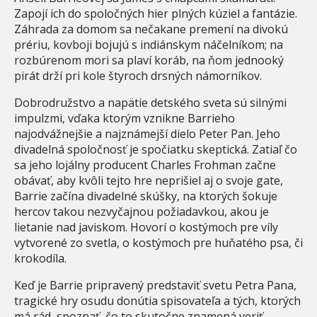
Zapojí ich do spoločných hier plných kúziel a fantázie.
Záhrada za domom sa nečakane premení na divokú
prériu, kovboji bojujú s indiánskym náčelníkom; na
rozbúrenom mori sa plaví koráb, na ňom jednooký
pirát drží pri kole štyroch drsných námorníkov.
Dobrodružstvo a napätie detského sveta sú silnými
impulzmi, vďaka ktorým vznikne Barrieho
najodvážnejšie a najznámejší dielo Peter Pan. Jeho
divadelná spoločnosť je spočiatku skeptická. Zatiaľ čo
sa jeho lojálny producent Charles Frohman začne
obávať, aby kvôli tejto hre neprišiel aj o svoje gate,
Barrie začína divadelné skúšky, na ktorých šokuje
hercov takou nezvyčajnou požiadavkou, akou je
lietanie nad javiskom. Hovorí o kostýmoch pre víly
vytvorené zo svetla, o kostýmoch pre huňatého psa, či
krokodíla.
Keď je Barrie pripravený predstaviť svetu Petra Pana,
tragické hry osudu donútia spisovateľa a tých, ktorých
má rád, spoznať, čo to skutočne znamená veriť.