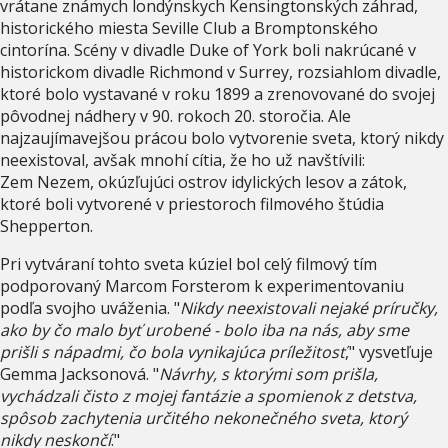
vrátane známych londýnskych Kensingtonských záhrad,
historického miesta Seville Club a Bromptonského
cintorína. Scény v divadle Duke of York boli nakrúcané v
historickom divadle Richmond v Surrey, rozsiahlom divadle,
ktoré bolo vystavané v roku 1899 a zrenovované do svojej
pôvodnej nádhery v 90. rokoch 20. storočia. Ale
najzaujímavejšou prácou bolo vytvorenie sveta, ktorý nikdy
neexistoval, avšak mnohí cítia, že ho už navštívili:
Zem Nezem, okúzľujúci ostrov idylických lesov a zátok,
ktoré boli vytvorené v priestoroch filmového štúdia
Shepperton.
Pri vytváraní tohto sveta kúziel bol celý filmový tím
podporovaný Marcom Forsterom k experimentovaniu
podľa svojho uváženia. "
Nikdy neexistovali nejaké príručky,
ako by čo malo byť urobené - bolo iba na nás, aby sme
prišli s nápadmi, čo bola vynikajúca príležitosť
," vysvetľuje
Gemma Jacksonová. "
Návrhy, s ktorými som prišla,
vychádzali čisto z mojej fantázie a spomienok z detstva,
spôsob zachytenia určitého nekonečného sveta, ktorý
nikdy neskončí
."