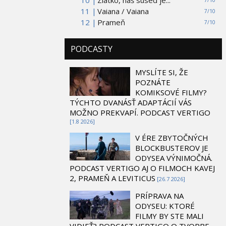
11 |
Vaiana / Vaiana
7/10
12 |
Prameň
7/10
PODCASTY
MYSLÍTE SI, ŽE
POZNÁTE
KOMIKSOVÉ FILMY?
TÝCHTO DVANÁSŤ ADAPTÁCIÍ VÁS
MOŽNO PREKVAPÍ. PODCAST VERTIGO
[1.8 2026]
V ÉRE ZBYTOČNÝCH
BLOCKBUSTEROV JE
ODYSEA VÝNIMOČNÁ.
PODCAST VERTIGO AJ O FILMOCH KAVEJ
2, PRAMEŇ A LEVITICUS
[26.7 2026]
PRÍPRAVA NA
ODYSEU: KTORÉ
FILMY BY STE MALI
VIDIEŤ? PODCAST VERTIGO O TVORBE