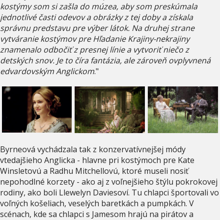
kostýmy som si zašla do múzea, aby som preskúmala
jednotlivé časti odevov a obrázky z tej doby a získala
správnu predstavu pre výber látok. Na druhej strane
vytváranie kostýmov pre Hľadanie Krajiny-nekrajiny
znamenalo odbočiť z presnej línie a vytvoriť niečo z
detských snov. Je to číra fantázia, ale zároveň ovplyvnená
edvardovským Anglickom
."
Byrneová vychádzala tak z konzervatívnejšej módy
vtedajšieho Anglicka - hlavne pri kostýmoch pre Kate
Winsletovú a Radhu Mitchellovú, ktoré museli nosiť
nepohodlné korzety - ako aj z voľnejšieho štýlu pokrokovej
rodiny, ako boli Llewelyn Daviesoví. Tu chlapci športovali vo
voľných košeliach, veselých baretkách a pumpkách. V
scénach, kde sa chlapci s Jamesom hrajú na pirátov a