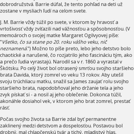
dobrodružstvá. Barrie dúfal, že tento pohľad na deti už
zostane v mysliach ľudí na celom svete.
J. M. Barrie vždy túžil po svete, v ktorom by hravosť a
vrtošivosť vždy zvíťazili nad vážnosťou a spôsobnosťou. (V
memoároch o svojej matke Margaret Ogilvyovej píše:
"
Všetko, čo sa stane po 20. roku vášho veku, nič
neznamená
.") Možno to píše preto, lebo jeho detstvo bolo
chaotické a narušené, čo rozjatrilo jeho fascináciu tým, ako
a prečo ľudia vyrastajú. Narodil sa v r. 1860 a vyrastal v
Škótsku. Po celý život bol otrasený smrťou svojho staršieho
brata Davida, ktorý zomrel vo veku 13 rokov. Aby utešil
svoju trúchliacu matku, snažil sa James zaujať rolu svojho
staršieho brata, napodobňoval jeho držanie tela a jeho
zvyk pískať si - a nosil aj jeho oblečenie. Dokonca túžil,
akonáhle dosiahol vek, v ktorom jeho brat zomrel, prestať
rásť.
Počas svojho života sa Barrie zdal byť permanentne
zaklinený medzi detstvom a dospelosťou. Postavou bol
drobný, mal chlapčenskú tvár a tichý, mladistvý hlas.