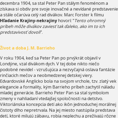
decembra 1904, sa stal Peter Pan stálym fenoménom a
získava si obdiv pre svoje inovačné a nevídané predstavenie
a stále očarúva celý rad divákov. Marc Forster k filmu
Hľadanie Krajiny-nekrajiny
hovorí: "
Tento ohromný
príbeh môže divákov zaviesť tak ďaleko, ako im to ich
predstavivosť dovolí
".
Život a doba J. M. Barrieho
V roku 1904, keď sa Peter Pan po prvýkrát objavil v
Londýne, vzal divákom dych. V tej dobe nikto niečo
podobné nevidel - vzrušujúca a nezvyčajná oslava fantázie
rinčiacich mečov a neobmedzenej detskej viery.
Edvardovské Anglicko bola na svojom vrchole, tzv. zlatý vek
elegancie a formality, kým Barrieho príbeh zachytil náladu
mladej generácie. Barrieho Peter Pan sa stal symbolom
zmeny v nahliadaní vtedajšej spoločnosti na detstvo.
Viktoriánska koncepcia detí ako ikôn jednoduchej morálnej
čistoty dlho nepretrvala. Na jej miesto nastúpila predstava
detí, ktoré milujú zábavu, robia neplechu a prežívajú rôzne