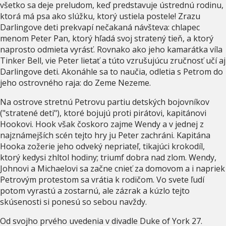
všetko sa deje preludom, keď predstavuje ústrednú rodinu,
ktorá má psa ako slúžku, ktorý ustiela postele! Zrazu
Darlingove deti prekvapí nečakaná návšteva: chlapec
menom Peter Pan, ktorý hľadá svoj stratený tieň, a ktorý
naprosto odmieta vyrásť. Rovnako ako jeho kamarátka víla
Tinker Bell, vie Peter lietať a túto vzrušujúcu zručnosť učí aj
Darlingove deti. Akonáhle sa to naučia, odletia s Petrom do
jeho ostrovného raja: do Zeme Nezeme.
Na ostrove stretnú Petrovu partiu detských bojovníkov
("stratené deti"), ktoré bojujú proti pirátovi, kapitánovi
Hookovi. Hook však čoskoro zajme Wendy a v jednej z
najznámejších scén tejto hry ju Peter zachráni. Kapitána
Hooka zožerie jeho odveký nepriateľ, tikajúci krokodíl,
ktorý kedysi zhltol hodiny; triumf dobra nad zlom. Wendy,
Johnovi a Michaelovi sa začne cnieť za domovom a i napriek
Petrovým protestom sa vrátia k rodičom. Vo svete ľudí
potom vyrastú a zostarnú, ale zázrak a kúzlo tejto
skúsenosti si ponesú so sebou navždy.
Od svojho prvého uvedenia v divadle Duke of York 27.