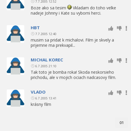
7.7.2005 12:52
Boze ako sa tesim
Vkladam do toho velke
nadeje Johnny i Kate su vyborni herci.
HBT
7.7.2005 12:40
musim sa pridat k michalovi. Film je skvely a
prijemne ma prekvapil...
MICHAL KOREC
6.7.2005 21:10
Tak toto je bomba roka! Skoda neskorsieho
prichodu, ale v mojich ociach nadcasovy film.
VLADO
6.7.2005 13:41
krásny film
01