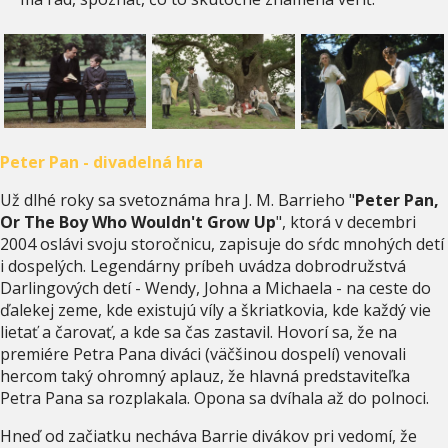
Peter Pan - divadelná hra
Už dlhé roky sa svetoznáma hra J. M. Barrieho "
Peter Pan,
Or The Boy Who Wouldn't Grow Up
", ktorá v decembri
2004 oslávi svoju storočnicu, zapisuje do sŕdc mnohých detí
i dospelých. Legendárny príbeh uvádza dobrodružstvá
Darlingových detí - Wendy, Johna a Michaela - na ceste do
ďalekej zeme, kde existujú víly a škriatkovia, kde každý vie
lietať a čarovať, a kde sa čas zastavil. Hovorí sa, že na
premiére Petra Pana diváci (väčšinou dospelí) venovali
hercom taký ohromný aplauz, že hlavná predstaviteľka
Petra Pana sa rozplakala. Opona sa dvíhala až do polnoci.
Hneď od začiatku necháva Barrie divákov pri vedomí, že