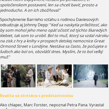
spoločenskom postavení, len sa chceli baviť, prosto a
jednoducho. A on ich zbožňoval
."
Spochybnenie Barrieho vzťahu s rodinou Daviesových
odsudzuje aj Johnny Depp: "
Keď sa naskytla príležitosť, ako
by som mohol jeho meno opäť očistiť od týchto škaredých
klebiet, tak som to urobil. Bol to muž, ktorý sa vzdal nároku
na zisk z hry a knihy v prospech detskej nemocnice Great
Ormond Street v Londýne. Nestáva sa často, že počujete o
ľuďoch ako bol on, obzvlášť dnes. Myslím, že to bol veľký
muž
."
Realita sa stretáva s predstavivosťou
Ako chlapec, Marc Forster, nepoznal Petra Pana. Vyrastal