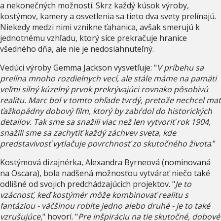
a nekonečných možností. Skrz každý kúsok výroby,
kostýmov, kamery a osvetlenia sa tieto dva svety prelínajú.
Niekedy medzi nimi vznikne ťahanica, avšak smerujú k
jednotnému vzhľadu, ktorý síce prekračuje hranice
všedného dňa, ale nie je nedosiahnuteľný.
Vedúci výroby Gemma Jackson vysvetľuje: "
V príbehu sa
prelína mnoho rozdielnych vecí, ale stále máme na pamäti
veľmi silný kúzelný prvok prekrývajúci rovnako pôsobivú
realitu. Marc bol v tomto ohľade tvrdý, pretože nechcel mať
ťažkopádny dobový film, ktorý by zabŕdol do historických
detailov. Tak sme sa snažili viac než len vytvoriť rok 1904,
snažili sme sa zachytiť každý záchvev sveta, kde
predstavivosť vytlačuje povrchnosť zo skutočného života
."
Kostýmová dizajnérka, Alexandra Byrneová (nominovaná
na Oscara), bola nadšená možnosťou vytvárať niečo také
odlišné od svojich predchádzajúcich projektov. "
Je to
vzácnosť, keď kostýmér môže kombinovať realitu s
fantáziou - väčšinou robíte jedno alebo druhé - je to také
vzrušujúce
," hovorí. "
Pre inšpiráciu na tie skutočné, dobové