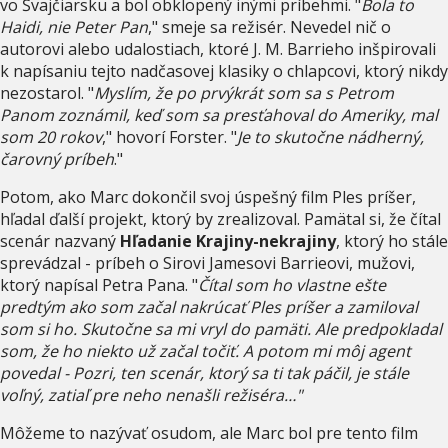
vo Švajčiarsku a bol obklopený inými príbehmi. "
Bola to
Haidi, nie Peter Pan
," smeje sa režisér. Nevedel nič o
autorovi alebo udalostiach, ktoré J. M. Barrieho inšpirovali
k napísaniu tejto nadčasovej klasiky o chlapcovi, ktorý nikdy
nezostarol. "
Myslím, že po prvýkrát som sa s Petrom
Panom zoznámil, keď som sa presťahoval do Ameriky, mal
som 20 rokov
," hovorí Forster. "
Je to skutočne nádherný,
čarovný príbeh
."
Potom, ako Marc dokončil svoj úspešný film Ples príšer,
hľadal ďalší projekt, ktorý by zrealizoval. Pamätal si, že čítal
scenár nazvaný
Hľadanie Krajiny-nekrajiny
, ktorý ho stále
sprevádzal - príbeh o Sirovi Jamesovi Barrieovi, mužovi,
ktorý napísal Petra Pana. "
Čítal som ho vlastne ešte
predtým ako som začal nakrúcať Ples príšer a zamiloval
som si ho. Skutočne sa mi vryl do pamäti. Ale predpokladal
som, že ho niekto už začal točiť. A potom mi môj agent
povedal - Pozri, ten scenár, ktorý sa ti tak páčil, je stále
voľný, zatiaľ pre neho nenašli režiséra…"
Môžeme to nazývať osudom, ale Marc bol pre tento film