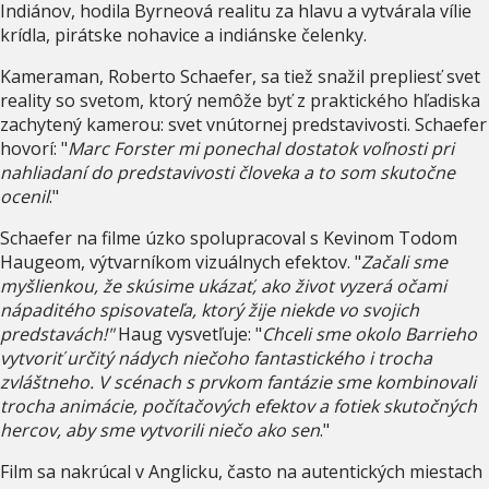
Indiánov, hodila Byrneová realitu za hlavu a vytvárala vílie
krídla, pirátske nohavice a indiánske čelenky.
Kameraman, Roberto Schaefer, sa tiež snažil prepliesť svet
reality so svetom, ktorý nemôže byť z praktického hľadiska
zachytený kamerou: svet vnútornej predstavivosti. Schaefer
hovorí: "
Marc Forster mi ponechal dostatok voľnosti pri
nahliadaní do predstavivosti človeka a to som skutočne
ocenil
."
Schaefer na filme úzko spolupracoval s Kevinom Todom
Haugeom, výtvarníkom vizuálnych efektov. "
Začali sme
myšlienkou, že skúsime ukázať, ako život vyzerá očami
nápaditého spisovateľa, ktorý žije niekde vo svojich
predstavách!"
Haug vysvetľuje: "
Chceli sme okolo Barrieho
vytvoriť určitý nádych niečoho fantastického i trocha
zvláštneho. V scénach s prvkom fantázie sme kombinovali
trocha animácie, počítačových efektov a fotiek skutočných
hercov, aby sme vytvorili niečo ako sen
."
Film sa nakrúcal v Anglicku, často na autentických miestach