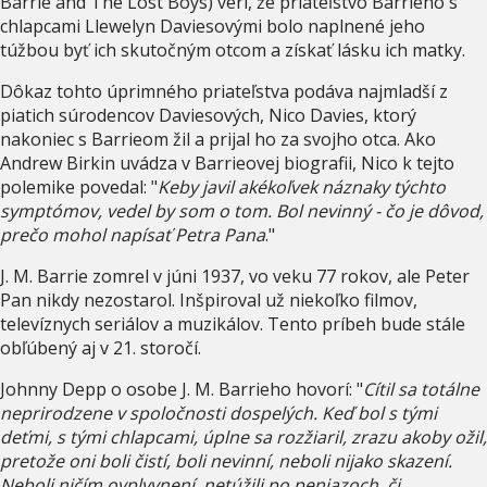
Barrie and The Lost Boys) verí, že priateľstvo Barrieho s
chlapcami Llewelyn Daviesovými bolo naplnené jeho
túžbou byť ich skutočným otcom a získať lásku ich matky.
Dôkaz tohto úprimného priateľstva podáva najmladší z
piatich súrodencov Daviesových, Nico Davies, ktorý
nakoniec s Barrieom žil a prijal ho za svojho otca. Ako
Andrew Birkin uvádza v Barrieovej biografii, Nico k tejto
polemike povedal: "
Keby javil akékoľvek náznaky týchto
symptómov, vedel by som o tom. Bol nevinný - čo je dôvod,
prečo mohol napísať Petra Pana
."
J. M. Barrie zomrel v júni 1937, vo veku 77 rokov, ale Peter
Pan nikdy nezostarol. Inšpiroval už niekoľko filmov,
televíznych seriálov a muzikálov. Tento príbeh bude stále
obľúbený aj v 21. storočí.
Johnny Depp o osobe J. M. Barrieho hovorí: "
Cítil sa totálne
neprirodzene v spoločnosti dospelých. Keď bol s tými
deťmi, s tými chlapcami, úplne sa rozžiaril, zrazu akoby ožil,
pretože oni boli čistí, boli nevinní, neboli nijako skazení.
Neboli ničím ovplyvnení, netúžili po peniazoch, či