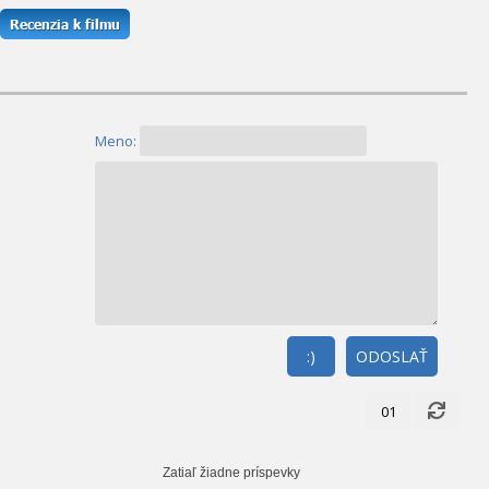
Meno:
:)
ODOSLAŤ
01
Zatiaľ žiadne príspevky