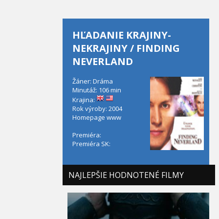
HĽADANIE KRAJINY-
NEKRAJINY / FINDING
NEVERLAND
Žáner: Dráma
Minutáž: 106 min
Krajina:
Rok výroby: 2004
Homepage
www
Premiéra:
Premiéra SK:
NAJLEPŠIE HODNOTENÉ FILMY