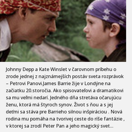
Johnny Depp a Kate Winslet v čarovnom príbehu o
zrode jednej z najznámejších postáv sveta rozprávok
– Petrovi Panovi.James Barrie žije v Londýne na
začiatku 20.storočia. Ako spisovateľovi a dramatikovi
sa mu veľmi nedarí. Jedného dňa stretáva očarujúcu
ženu, ktorá má štyroch synov. Život s ňou a s jej
deťmi sa stáva pre Barrieho silnou inšpiráciou . Nová
rodina mu pomáha na tvorivej ceste do ríše fantázie ,
v ktorej sa zrodí Peter Pan a jeho magický svet...