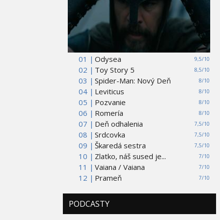
01 |
Odysea
9,5/10
02 |
Toy Story 5
8,5/10
03 |
Spider-Man: Nový Deň
8/10
04 |
Leviticus
8/10
05 |
Pozvanie
8/10
06 |
Romería
8/10
07 |
Deň odhalenia
7,5/10
08 |
Srdcovka
7,5/10
09 |
Škaredá sestra
7,5/10
10 |
Zlatko, náš sused je...
7/10
11 |
Vaiana / Vaiana
7/10
12 |
Prameň
7/10
PODCASTY