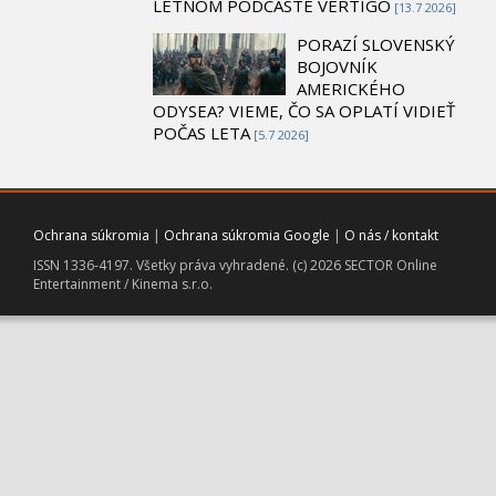
LETNOM PODCASTE VERTIGO
[13.7 2026]
PORAZÍ SLOVENSKÝ
BOJOVNÍK
AMERICKÉHO
ODYSEA? VIEME, ČO SA OPLATÍ VIDIEŤ
POČAS LETA
[5.7 2026]
Ochrana súkromia
|
Ochrana súkromia Google
|
O nás / kontakt
ISSN 1336-4197. Všetky práva vyhradené. (c) 2026 SECTOR Online
Entertainment / Kinema s.r.o.