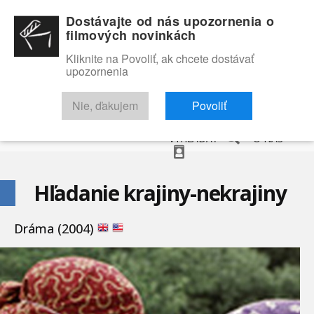
Dostávajte od nás upozornenia o
filmových novinkách
Kliknite na Povoliť, ak chcete dostávať
upozornenia
NOVINKY
RECENZIE
TRAILERY
FILMOVÁ DATABÁZA
Nie, ďakujem
Povoliť
VYHĽADAŤ
O NÁS
Hľadanie krajiny-nekrajiny
Dráma (2004)