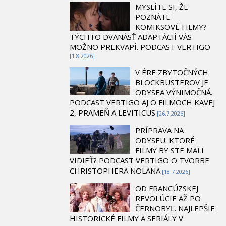
MYSLÍTE SI, ŽE
POZNÁTE
KOMIKSOVÉ FILMY?
TÝCHTO DVANÁSŤ ADAPTÁCIÍ VÁS
MOŽNO PREKVAPÍ. PODCAST VERTIGO
[1.8 2026]
V ÉRE ZBYTOČNÝCH
BLOCKBUSTEROV JE
ODYSEA VÝNIMOČNÁ.
PODCAST VERTIGO AJ O FILMOCH KAVEJ
2, PRAMEŇ A LEVITICUS
[26.7 2026]
PRÍPRAVA NA
ODYSEU: KTORÉ
FILMY BY STE MALI
VIDIEŤ? PODCAST VERTIGO O TVORBE
CHRISTOPHERA NOLANA
[18.7 2026]
OD FRANCÚZSKEJ
REVOLÚCIE AŽ PO
ČERNOBYĽ. NAJLEPŠIE
HISTORICKÉ FILMY A SERIÁLY V