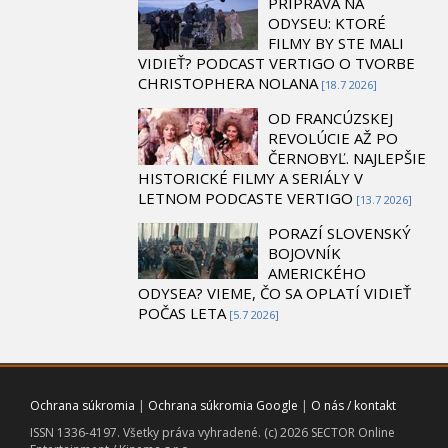
PRÍPRAVA NA
ODYSEU: KTORÉ
FILMY BY STE MALI
VIDIEŤ? PODCAST VERTIGO O TVORBE
CHRISTOPHERA NOLANA
[18.7 2026]
OD FRANCÚZSKEJ
REVOLÚCIE AŽ PO
ČERNOBYĽ. NAJLEPŠIE
HISTORICKÉ FILMY A SERIÁLY V
LETNOM PODCASTE VERTIGO
[13.7 2026]
PORAZÍ SLOVENSKÝ
BOJOVNÍK
AMERICKÉHO
ODYSEA? VIEME, ČO SA OPLATÍ VIDIEŤ
POČAS LETA
[5.7 2026]
Ochrana súkromia
|
Ochrana súkromia Google
|
O nás / kontakt
ISSN 1336-4197. Všetky práva vyhradené. (c) 2026 SECTOR Online