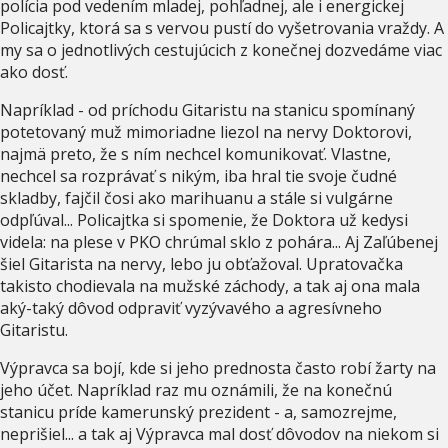
polícia pod vedením mladej, pohľadnej, ale i energickej
Policajtky, ktorá sa s vervou pustí do vyšetrovania vraždy. A
my sa o jednotlivých cestujúcich z konečnej dozvedáme viac
ako dosť.
Napríklad - od príchodu Gitaristu na stanicu spomínaný
potetovaný muž mimoriadne liezol na nervy Doktorovi,
najmä preto, že s ním nechcel komunikovať. Vlastne,
nechcel sa rozprávať s nikým, iba hral tie svoje čudné
skladby, fajčil čosi ako marihuanu a stále si vulgárne
odpľúval... Policajtka si spomenie, že Doktora už kedysi
videla: na plese v PKO chrúmal sklo z pohára... Aj Zaľúbenej
šiel Gitarista na nervy, lebo ju obťažoval. Upratovačka
takisto chodievala na mužské záchody, a tak aj ona mala
aký-taký dôvod odpraviť vyzývavého a agresívneho
Gitaristu.
Výpravca sa bojí, kde si jeho prednosta často robí žarty na
jeho účet. Napríklad raz mu oznámili, že na konečnú
stanicu príde kamerunský prezident - a, samozrejme,
neprišiel... a tak aj Výpravca mal dosť dôvodov na niekom si