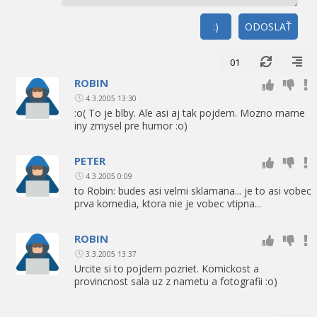
:)
ODOSLAŤ
01
ROBIN
4.3.2005 13:30
:o( To je blby. Ale asi aj tak pojdem. Mozno mame
iny zmysel pre humor :o)
PETER
4.3.2005 0:09
to Robin: budes asi velmi sklamana... je to asi vobec
prva komedia, ktora nie je vobec vtipna...
ROBIN
3.3.2005 13:37
Urcite si to pojdem pozriet. Komickost a
provincnost sala uz z nametu a fotografii :o)