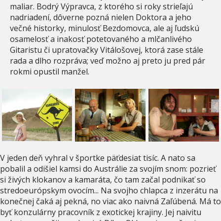
maliar. Bodrý Výpravca, z ktorého si roky strieľajú
nadriadení, dôverne pozná nielen Doktora a jeho
večné historky, minulosť Bezdomovca, ale aj ľudskú
osamelosť a inakosť potetovaného a mlčanlivého
Gitaristu či upratovačky Vitálošovej, ktorá zase stále
rada a dlho rozpráva; veď možno aj preto ju pred pár
rokmi opustil manžel.
V jeden deň vyhral v športke päťdesiat tisíc. A nato sa
pobalil a odišiel kamsi do Austrálie za svojím snom: pozrieť
si živých klokanov a kamaráta, čo tam začal podnikať so
stredoeurópskym ovocím... Na svojho chlapca z inzerátu na
konečnej čaká aj pekná, no viac ako naivná Zaľúbená. Má to
byť konzulárny pracovník z exotickej krajiny. Jej naivitu