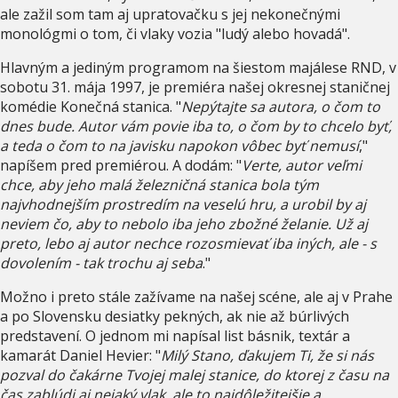
ale zažil som tam aj upratovačku s jej nekonečnými
monológmi o tom, či vlaky vozia "ludý alebo hovadá".
Hlavným a jediným programom na šiestom majálese RND, v
sobotu 31. mája 1997, je premiéra našej okresnej staničnej
komédie Konečná stanica. "
Nepýtajte sa autora, o čom to
dnes bude. Autor vám povie iba to, o čom by to chcelo byť,
a teda o čom to na javisku napokon vôbec byť nemusí
,"
napíšem pred premiérou. A dodám: "
Verte, autor veľmi
chce, aby jeho malá železničná stanica bola tým
najvhodnejším prostredím na veselú hru, a urobil by aj
neviem čo, aby to nebolo iba jeho zbožné želanie. Už aj
preto, lebo aj autor nechce rozosmievať iba iných, ale - s
dovolením - tak trochu aj seba
."
Možno i preto stále zažívame na našej scéne, ale aj v Prahe
a po Slovensku desiatky pekných, ak nie až búrlivých
predstavení. O jednom mi napísal list básnik, textár a
kamarát Daniel Hevier: "
Milý Stano, ďakujem Ti, že si nás
pozval do čakárne Tvojej malej stanice, do ktorej z času na
čas zablúdi aj nejaký vlak, ale to najdôležitejšie a