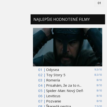
01
NAJLEPŠIE HODNOTENÉ FILMY
01 |
Odysea
9,5/10
02 |
Toy Story 5
8,5/10
03 |
Romería
8/10
04 |
Prisahám, že za to n...
8/10
05 |
Spider-Man: Nový Deň
8/10
06 |
Leviticus
8/10
07 |
Pozvanie
8/10
08 |
Škaredá sestra
7,5/10