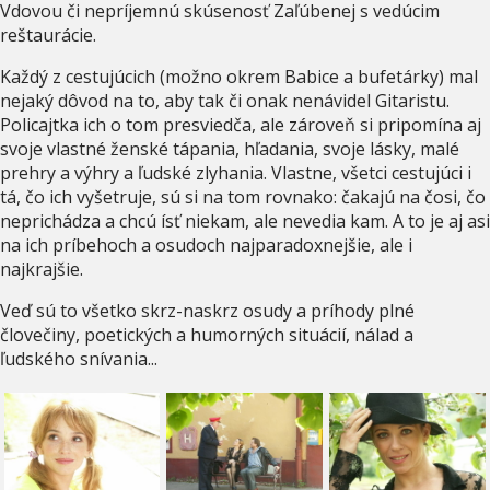
Vdovou či nepríjemnú skúsenosť Zaľúbenej s vedúcim
reštaurácie.
Každý z cestujúcich (možno okrem Babice a bufetárky) mal
nejaký dôvod na to, aby tak či onak nenávidel Gitaristu.
Policajtka ich o tom presviedča, ale zároveň si pripomína aj
svoje vlastné ženské tápania, hľadania, svoje lásky, malé
prehry a výhry a ľudské zlyhania. Vlastne, všetci cestujúci i
tá, čo ich vyšetruje, sú si na tom rovnako: čakajú na čosi, čo
neprichádza a chcú ísť niekam, ale nevedia kam. A to je aj asi
na ich príbehoch a osudoch najparadoxnejšie, ale i
najkrajšie.
Veď sú to všetko skrz-naskrz osudy a príhody plné
človečiny, poetických a humorných situácií, nálad a
ľudského snívania...