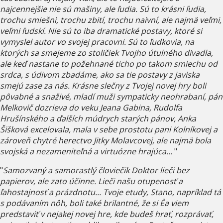
najcennejšie nie sú mašiny, ale ľudia. Sú to krásni ľudia,
trochu smiešni, trochu zbití, trochu naivní, ale najmä veľmi,
veľmi ľudskí. Nie sú to iba dramatické postavy, ktoré si
vymyslel autor vo svojej pracovni. Sú to ľudkovia, na
ktorých sa smejeme zo stoličiek Tvojho útulného divadla,
ale keď nastane to požehnané ticho po takom smiechu od
srdca, s údivom zbadáme, ako sa tie postavy z javiska
smejú zase za nás. Krásne slečny z Tvojej novej hry boli
pôvabné a snaživé, mladí muži sympaticky neohrabaní, pán
Melkovič dozrieva do veku Jeana Gabina, Rudolfa
Hrušínského a ďalších múdrych starých pánov, Anka
Šišková excelovala, mala v sebe prostotu pani Kolníkovej a
zároveň chytré herectvo Jitky Molavcovej, ale najmä bola
svojská a nezameniteľná a virtuózne hrajúca...
"
"
Samozvaný a samorastlý človiečik Doktor lieči bez
papierov, ale zato účinne. Lieči našu otupenosť a
ľahostajnosť a prázdnotu... Tvoje etudy, Stano, napríklad tá
s podávaním nôh, boli také brilantné, že si Ëa viem
predstaviť v nejakej novej hre, kde budeš hrať, rozprávať,