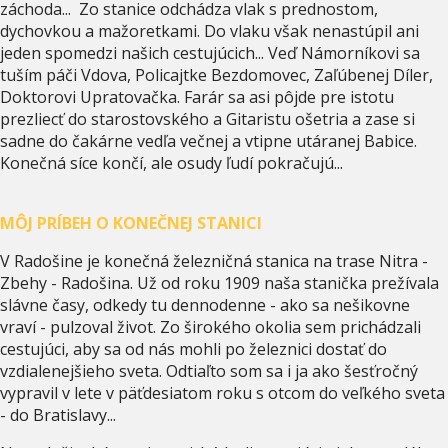
záchoda... Zo stanice odchádza vlak s prednostom,
dychovkou a mažoretkami. Do vlaku však nenastúpil ani
jeden spomedzi našich cestujúcich... Veď Námorníkovi sa
tuším páči Vdova, Policajtke Bezdomovec, Zaľúbenej Díler,
Doktorovi Upratovačka. Farár sa asi pôjde pre istotu
prezliecť do starostovského a Gitaristu ošetria a zase si
sadne do čakárne vedľa večnej a vtipne utáranej Babice.
Konečná síce končí, ale osudy ľudí pokračujú...
MÔJ PRÍBEH O KONEČNEJ STANICI
V Radošine je konečná železničná stanica na trase Nitra -
Zbehy - Radošina. Už od roku 1909 naša stanička prežívala
slávne časy, odkedy tu dennodenne - ako sa nešikovne
vraví - pulzoval život. Zo širokého okolia sem prichádzali
cestujúci, aby sa od nás mohli po železnici dostať do
vzdialenejšieho sveta. Odtiaľto som sa i ja ako šesťročný
vypravil v lete v päťdesiatom roku s otcom do veľkého sveta
- do Bratislavy...