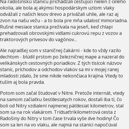
Na radošinskú stanicu prichádzali cestujúci nielen z celého
okolia, ale bola aj akýmsi hospodárskym uzlom: vlaky
odvážali z našich lesov drevo a privážali uhlie, ale raz aj
zvon na našu vežu - a to bola pre mňa udalosť mimoriadna.
Rušné mesiace stanica prežívala na jeseň, keď chlapi
prehadzovali obrovskými vidlami cukrovú repu z vozov a
traktorových prívesov do vagónov...
Ale najradšej som v staničnej čakárni - kde to vždy razilo
dechtom - blúdil prstom po železničnej mape a nazeral do
velikánskych cestovných poriadkov. Z tých tisícok názvov
staníc, príchodov a odchodov vlakov sa mi v mojej ranej
mladosti zdalo, že sme nikde nekončiaca krajina. Vtedy to
tuším aj bola pravda.
Potom som začal študovať v Nitre. Pretože internát, vtedy
na samom začiatku šesťdesiatych rokov, dostali iba tí, čo
boli od Nitry vzdialení najmenej päťdesiat kilometrov, stal
som sa na rok vlakárom. Tridsaťtrikilometrová cesta z
Radošiny do Nitry v tom čase trvala vyše dve hodiny! Čo
som sa len na vo vlaku, ale najmä na stanici napočúval