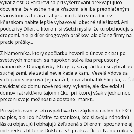
vyliať zlosť. O Farárovi sa pri vyšetrovaní prekvapujúco
dozvieme, že vlastne nie je kňazom, ale iba preoblečeným
starostom za farára - aby sa mu takto v úradoch v
kňazskom habite lepšie vybavovali obecné záležitosti. Ani
podozrivý Díler, o ktorom si všetci myslia, že tu obchoduje s
drogami, nie je díler drogových práškov, ale díler z firmy na
pracie prášky...
Z Námorníka, ktorý spočiatku hovoril o únave z ciest po
svetových moriach, sa napokon stáva iba prepustený
námorník z Dunajplavby, ktorý by sa aj rád kamsi vybral po
suchej zemi, ale zatiaľ nevie kade a kam... Veselá Vdova sa
volá pani Sliepková. Jej manžel, novozbohatlík Sliepka, začal
zavádzať do domu nové móresy: vykanie, ale doviedol si
domov i atraktívnu tajomníčku, pri ktorej však v jednu noc
precení svoje možnosti a dostane infarkt...
Pri vyšetrovaní v retrospektívach si zájdeme nielen do PKO
na ples, ale i do húštiny za stanicou, kde si svoju náhodnú
lásku objavujú i obhajujú Zaľúbená s Dílerom, spoznáme aj
milenecké zblíženie Doktora s Upratovačkou, Námorníka s