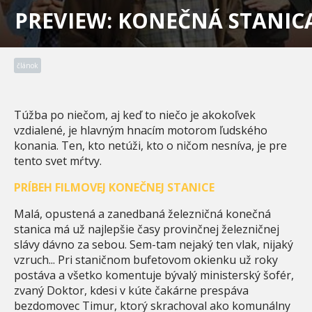
PREVIEW: KONEČNÁ STANIC
článok
Túžba po niečom, aj keď to niečo je akokoľvek
vzdialené, je hlavným hnacím motorom ľudského
konania. Ten, kto netúži, kto o ničom nesníva, je pre
tento svet mŕtvy.
PRÍBEH FILMOVEJ KONEČNEJ STANICE
Malá, opustená a zanedbaná železničná konečná
stanica má už najlepšie časy provinčnej železničnej
slávy dávno za sebou. Sem-tam nejaký ten vlak, nijaký
vzruch... Pri staničnom bufetovom okienku už roky
postáva a všetko komentuje bývalý ministerský šofér,
zvaný Doktor, kdesi v kúte čakárne prespáva
bezdomovec Timur, ktorý skrachoval ako komunálny