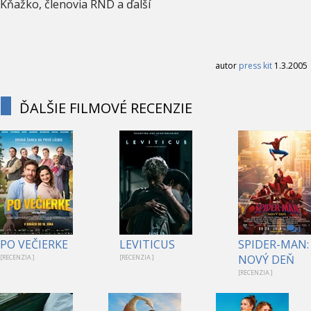
Kňažko, členovia RND a ďalší
autor
press kit
1.3.2005
ĎALŠIE FILMOVÉ RECENZIE
1
PO VEČIERKE
LEVITICUS
SPIDER-MAN:
NOVÝ DEŇ
[RECENZIA ]
[RECENZIA ]
[RECENZIA ]