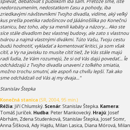
spievať, debatovať s publikom iba sám. Pretože sme, iste
nedorozumením, nedostatkom času a pohody, iba
zriedkavými návštevníkmi Tvojho divadla, vidíme, aký veľký
kus prešla poetika radošincov od Jááánošíííka po Konečnú
stanicu, bez toho, aby sa menili kabáty a názory... Ako ste
síce stále divadlom bez vlastnej budovy, ale zato s vlastnou
tvárou a najmä vlastnými divákmi. Túto Vašu, Tvoju cestu
budú hodnotiť, vykladať a komentovať kritici, ja som však
cítil, a Vy na javisku to musíte cítiť tiež, že Vás stále majú
radi ľudia, že Vám rozumejú, že si od Vás dajú povedať... Îe
odchádzajú z Tvojho divadla unavení z toľkého smiatia,
možno trochu smutní, ale aspoň na chvíľu lepší. Tak ako
sme odchádzali od Vás aj my dvaja..."
Stanislav Štepka
Konečná stanica
(SR, 2004, 95 min.)
Réžia
: Jiří Chlumský.
Scenár
: Stanislav Štepka.
Kamera
:
Tomáš Juríček.
Hudba
: Peter Mankovecký.
Hrajú
: Josef
Abrhám, Zdena Studenková, Stanislav Štepka, Josef Somr,
Anna Šišková, Ady Hajdu, Milan Lasica, Diana Mórová, Milan