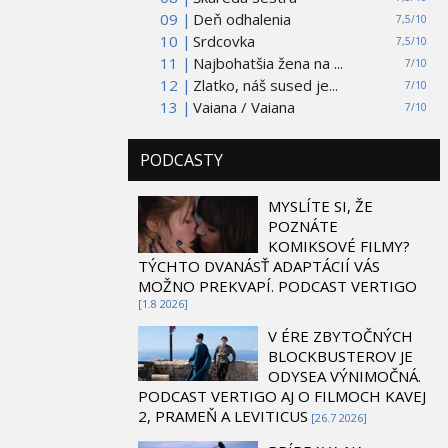
09 |
Deň odhalenia
7,5/10
10 |
Srdcovka
7,5/10
11 |
Najbohatšia žena na ...
7/10
12 |
Zlatko, náš sused je...
7/10
13 |
Vaiana / Vaiana
7/10
PODCASTY
MYSLÍTE SI, ŽE
POZNÁTE
KOMIKSOVÉ FILMY?
TÝCHTO DVANÁSŤ ADAPTÁCIÍ VÁS
MOŽNO PREKVAPÍ. PODCAST VERTIGO
[1.8 2026]
V ÉRE ZBYTOČNÝCH
BLOCKBUSTEROV JE
ODYSEA VÝNIMOČNÁ.
PODCAST VERTIGO AJ O FILMOCH KAVEJ
2, PRAMEŇ A LEVITICUS
[26.7 2026]