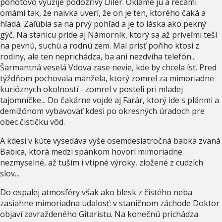
pohotovo využije podozrivý Díler. Oklame ju a rečami
omámi tak, že naivka uverí, že on je ten, ktorého čaká a
hľadá. Zaľúbia sa na prvý pohľad a je to láska ako pekný
gýč. Na stanicu príde aj Námorník, ktorý sa až priveľmi teší
na pevnú, suchú a rodnú zem. Mal prísť poňho ktosi z
rodiny, ale ten neprichádza, ba ani nezdvíha telefón...
Šarmantná veselá Vdova zase nevie, kde by chcela ísť. Pred
týždňom pochovala manžela, ktorý zomrel za mimoriadne
kurióznych okolností - zomrel v posteli pri mladej
tajomníčke... Do čakárne vojde aj Farár, ktorý ide s plánmi a
demižónom vybavovať kdesi po okresných úradoch pre
obec čističku vôd.
A kdesi v kúte vysedáva vyše osemdesiatročná babka zvaná
Babica, ktorá medzi spánkom hovorí mimoriadne
nezmyselné, až tuším i vtipné výroky, zložené z cudzích
slov...
Do ospalej atmosféry však ako blesk z čistého neba
zasiahne mimoriadna udalosť: v staničnom záchode Doktor
objaví zavraždeného Gitaristu. Na konečnú prichádza