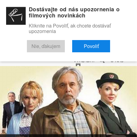
Dostávajte od nás upozornenia o
filmových novinkách
Kliknite na Povoliť, ak chcete dostávať
upozornenia
NOVINKY
RECENZIE
TRAILERY
FILMOVÁ DATABÁZA
Nie, ďakujem
Povoliť
VYHĽADAŤ
O NÁS