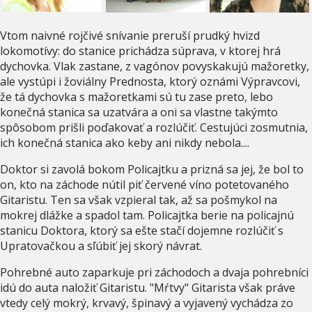
Vtom naivné rojčivé snívanie preruší prudký hvizd
lokomotívy: do stanice prichádza súprava, v ktorej hrá
dychovka. Vlak zastane, z vagónov povyskakujú mažoretky,
ale vystúpi i žoviálny Prednosta, ktorý oznámi Výpravcovi,
že tá dychovka s mažoretkami sú tu zase preto, lebo
konečná stanica sa uzatvára a oni sa vlastne takýmto
spôsobom prišli poďakovať a rozlúčiť. Cestujúci zosmutnia,
ich konečná stanica ako keby ani nikdy nebola....
Doktor si zavolá bokom Policajtku a prizná sa jej, že bol to
on, kto na záchode nútil piť červené víno potetovaného
Gitaristu. Ten sa však vzpieral tak, až sa pošmykol na
mokrej dlážke a spadol tam. Policajtka berie na policajnú
stanicu Doktora, ktorý sa ešte stačí dojemne rozlúčiť s
Upratovačkou a sľúbiť jej skorý návrat.
Pohrebné auto zaparkuje pri záchodoch a dvaja pohrebníci
idú do auta naložiť Gitaristu. "Mŕtvy" Gitarista však práve
vtedy celý mokrý, krvavý, špinavý a vyjavený vychádza zo