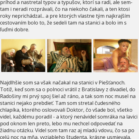
príhod a nastretal typov a typušov, ktorí sa radi, ale sem-
tam i neradi rozprávali, čo na niekoho čakali, a ten ktosi
roky neprichádzal... a pre ktorých vlastne tým najkrajším
cestovaním bolo to, že sedeli tam na stanici a bolo im s
ľuďmi dobre.
Najdlhšie som sa však načakal na stanici v Piešťanoch.
Totiž, keď som sa o polnoci vrátil z Bratislavy z divadiel, do
Radošiny mi prvý spoj šiel až ráno, a tak som noc musel na
stanici nejako prebdieť. Tam som stretal čudesného
chlapíka, ktorého oslovovali Doktor, čo všade bol, všetko
videl, každému poradil - a ktorý nenávidel somráka na lavici
pod oknom len preto, lebo mu nechcel odpovedať na
žiadnu otázku. Videl som tam raz aj mladú vdovu, čo sa po
celú noc na mňa, vyziableho študenta, krásne usmievala,