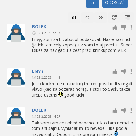
:)
ODOSLAŤ
01
02
BOLEK
12.3.2005 22:37
Envy, som sa ti zabudol podakovat. Nasiel som ich
(je ich tam cely kopec), uz som to aj precital. Super.
Dikes za navigaciu a cest praci knihkupcom v LK
ENVY
28.2.2005 11:48
Je to konkretne na (tusim) tretom poschodi v regali
vlavo (ked sa pozeras hore).. a stoji to 59sk, takze
urcite usetris
good luck!
BOLEK
25.2.2005 14:27
Tak som tam cez obed odbehol, nikto tam nemal o
tom ani sajnu, vyhladat mi to nevedeli, iba podla
nazvu knihy. Odbornici na pravom mieste