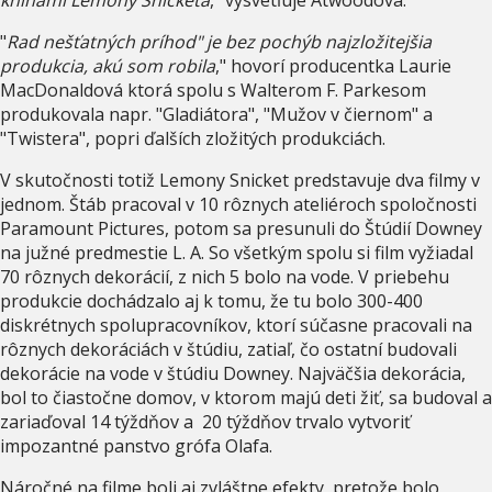
"
Rad nešťatných príhod" je bez pochýb najzložitejšia
produkcia, akú som robila
," hovorí producentka Laurie
MacDonaldová ktorá spolu s Walterom F. Parkesom
produkovala napr. "Gladiátora", "Mužov v čiernom" a
"Twistera", popri ďalších zložitých produkciách.
V skutočnosti totiž Lemony Snicket predstavuje dva filmy v
jednom. Štáb pracoval v 10 rôznych ateliéroch spoločnosti
Paramount Pictures, potom sa presunuli do Štúdií Downey
na južné predmestie L. A. So všetkým spolu si film vyžiadal
70 rôznych dekorácií, z nich 5 bolo na vode. V priebehu
produkcie dochádzalo aj k tomu, že tu bolo 300-400
diskrétnych spolupracovníkov, ktorí súčasne pracovali na
rôznych dekoráciách v štúdiu, zatiaľ, čo ostatní budovali
dekorácie na vode v štúdiu Downey. Najväčšia dekorácia,
bol to čiastočne domov, v ktorom majú deti žiť, sa budoval a
zariaďoval 14 týždňov a 20 týždňov trvalo vytvoriť
impozantné panstvo grófa Olafa.
Náročné na filme boli aj zvláštne efekty, pretože bolo