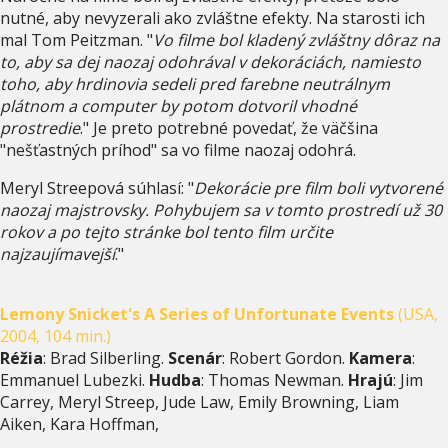
nutné, aby nevyzerali ako zvláštne efekty. Na starosti ich
mal Tom Peitzman. "
Vo filme bol kladený zvláštny dôraz na
to, aby sa dej naozaj odohrával v dekoráciách, namiesto
toho, aby hrdinovia sedeli pred farebne neutrálnym
plátnom a computer by potom dotvoril vhodné
prostredie
." Je preto potrebné povedať, že väčšina
"nešťastných príhod" sa vo filme naozaj odohrá.
Meryl Streepová súhlasí: "
Dekorácie pre film boli vytvorené
naozaj majstrovsky. Pohybujem sa v tomto prostredí už 30
rokov a po tejto stránke bol tento film určite
najzaujímavejší
."
Lemony Snicket's A Series of Unfortunate Events
(USA,
2004, 104 min.)
Réžia
: Brad Silberling.
Scenár
: Robert Gordon.
Kamera
:
Emmanuel Lubezki.
Hudba
: Thomas Newman.
Hrajú
: Jim
Carrey, Meryl Streep, Jude Law, Emily Browning, Liam
Aiken, Kara Hoffman,