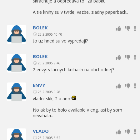
skrachuje a odpredava to "za babku"
A tie knihy su v tvrdej vazbe, ziadny paperback..
BOLEK
23.2.2005 10:40
to uz hned su vo vypredaji?
BOLEK
23.2.2005 9:46
2 envy: v lacnych knihach na obchodnej?
ENVY
23.2.2005 9:28
vlado: skk, 2 a ano
No ak by to bolo available v eng, asi by som
nevahala..
VLADO
23.2.2005 8:52