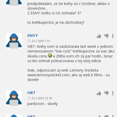
predpokladam, ze tie knihy sú v česštine, alebo v
slovenčine...
2 ENVY: koľko si ich zohnala? 3?
to knihkupectvo je na obchodnej?
ENVY
23.2.2005 7:57
HBT: Knihy som si zaobstarala last week v jednom
nemenovanom "low cost" knihkupectve za viac ako
skvelu cenu
a zhltla som ich za par hodin.. teraz
uz len zohnat pokracovania z tej istej edicie.
Inak, odporucam aj web Lemony Snicketa
www.lemonysnicket.com, ako aj web k filmu - su
skvele!
HBT
22.2.2005 23:18
pardooon - skvely
HBT