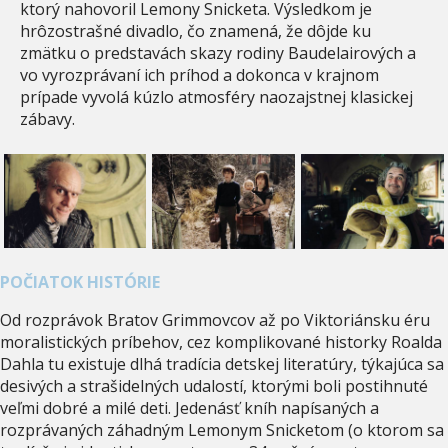
ktorý nahovoril Lemony Snicketa. Výsledkom je
hrôzostrašné divadlo, čo znamená, že dôjde ku
zmätku o predstavách skazy rodiny Baudelairových a
vo vyrozprávaní ich príhod a dokonca v krajnom
prípade vyvolá kúzlo atmosféry naozajstnej klasickej
zábavy.
POČIATOK HISTÓRIE
Od rozprávok Bratov Grimmovcov až po Viktoriánsku éru
moralistických príbehov, cez komplikované historky Roalda
Dahla tu existuje dlhá tradícia detskej literatúry, týkajúca sa
desivých a strašidelných udalostí, ktorými boli postihnuté
veľmi dobré a milé deti. Jedenásť kníh napísaných a
rozprávaných záhadným Lemonym Snicketom (o ktorom sa