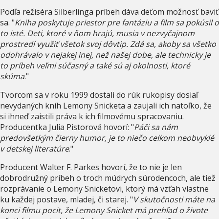
Podľa režiséra Silberlinga príbeh dáva deťom možnosť baviť
sa. "
Kniha poskytuje priestor pre fantáziu a film sa pokúsil o
to isté. Deti, ktoré v ňom hrajú, musia v nezvyčajnom
prostredí využiť všetok svoj dôvtip. Zdá sa, akoby sa všetko
odohrávalo v nejakej inej, než našej dobe, ale technicky je
to príbeh veľmi súčasný a také sú aj okolnosti, ktoré
skúma
."
Tvorcom sa v roku 1999 dostali do rúk rukopisy dosiaľ
nevydaných kníh Lemony Snicketa a zaujali ich natoľko, že
si ihneď zaistili práva k ich filmovému spracovaniu.
Producentka Julia Pistorová hovorí: "
Páči sa nám
predovšetkým čierny humor, je to niečo celkom neobvyklé
v detskej literatúre
."
Producent Walter F. Parkes hovorí, že to nie je len
dobrodružný príbeh o troch múdrych súrodencoch, ale tiež
rozprávanie o Lemony Snicketovi, ktorý má vzťah vlastne
ku každej postave, mladej, či starej. "
V skutočnosti máte na
konci filmu pocit, že Lemony Snicket má prehľad o živote