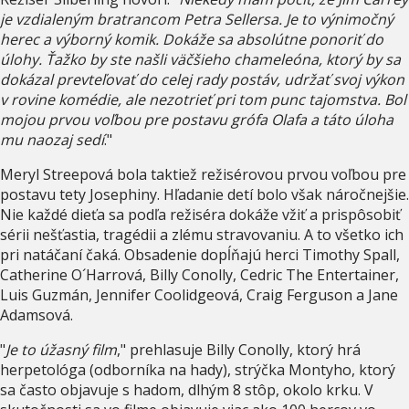
je vzdialeným bratrancom Petra Sellersa. Je to výnimočný
herec a výborný komik. Dokáže sa absolútne ponoriť do
úlohy. Ťažko by ste našli väčšieho chameleóna, ktorý by sa
dokázal prevteľovať do celej rady postáv, udržať svoj výkon
v rovine komédie, ale nezotrieť pri tom punc tajomstva. Bol
mojou prvou voľbou pre postavu grófa Olafa a táto úloha
mu naozaj sedí
."
Meryl Streepová bola taktiež režisérovou prvou voľbou pre
postavu tety Josephiny. Hľadanie detí bolo však náročnejšie.
Nie každé dieťa sa podľa režiséra dokáže vžiť a prispôsobiť
sérii nešťastia, tragédii a zlému stravovaniu. A to všetko ich
pri natáčaní čaká. Obsadenie dopĺňajú herci Timothy Spall,
Catherine O´Harrová, Billy Conolly, Cedric The Entertainer,
Luis Guzmán, Jennifer Coolidgeová, Craig Ferguson a Jane
Adamsová.
"
Je to úžasný film
," prehlasuje Billy Conolly, ktorý hrá
herpetológa (odborníka na hady), strýčka Montyho, ktorý
sa často objavuje s hadom, dlhým 8 stôp, okolo krku. V