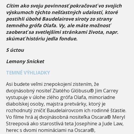
Cítim ako svoju povinnosť pokračovať vo svojich
výskumoch týchto nešťastných udalostí, ktoré
postihli úbohé Baudelairove siroty zo strany
temného grófa Olafa. Vy, ale máte možnosť
zaoberať sa svetlejšími stránkami života, napr.
skúmať históriu jedla fondue.
S úctou
Lemony Snicket
TEMNÉ VÝHLIADKY
Asi budete veľmi znepokojení zistením, že
dvojnásobný nositeľ Zlatého Glóbusu® Jim Carrey
vystupuje v úlohe zlého grófa Olafa, mimoriadne
diabolskej osoby, majstra pretvárky, ktorý je
rozhodnutý zničiť Baudelairovcom ich rodinné šťastie.
Vo filme hrá aj dvojnásobná nositeľka Oscara® Meryl
Streepová ako starostlivá teta Josephine a Jude Law,
herec s dvomi nomináciami na Oscara®,