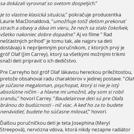
sa dokázali vyrovnať so svetom dospelých
."
Je to vlastne klasická situácia
," pokračuje producentka
Laurie MacDonaldová, "
umožňuje totiž deťom prekonať
strach a obavy a dáva im vieru, že nech sa stalo čokoľvek,
všetko nakoniec dobre dopadne
." Aj vo filme " Rad
nešťastných príhod" je tomu tak, ale najprv sa deti
dostávajú k nepríjemným poručníkom, z ktorých prvý je
gróf Olaf (Jim Carrey), ktorý sa všetkými možnými trikmi
snaží deti pripraviť o ich dedičstvo.
Pre Carreyho bol gróf Olaf lákavou hereckou príležitosťou,
pretože obsahoval radu charakterov v jedinej postave. "
Olaf
je súčasne megaloman, psychopat, ktorý si nie je istý
absolútne ničím - a hlavne mi umožnil, aby som si robil
srandu,
" hovorí Carrey. "
Baudelairove deti sú pre Olafa
bránou do budúcnosti - nič viac. A keď ho za to budete
nenávidieť, budete ho súčasne milovať,
" hovorí.
Ďalšou poručníčkou detí je teta Josephina (Meryl
Streepová), nervózna vdova, ktorá nikdy nezapne radiátor