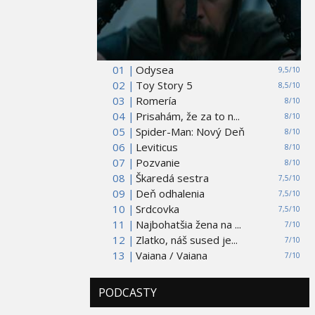
01 |
Odysea
9,5/10
02 |
Toy Story 5
8,5/10
03 |
Romería
8/10
04 |
Prisahám, že za to n...
8/10
05 |
Spider-Man: Nový Deň
8/10
06 |
Leviticus
8/10
07 |
Pozvanie
8/10
08 |
Škaredá sestra
7,5/10
09 |
Deň odhalenia
7,5/10
10 |
Srdcovka
7,5/10
11 |
Najbohatšia žena na ...
7/10
12 |
Zlatko, náš sused je...
7/10
13 |
Vaiana / Vaiana
7/10
PODCASTY