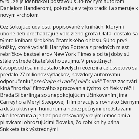
tvrdí, že je identickou postavou s 34-ročným autorom
Danielom Handlerom), pokračuje v tejto tradícii a smeruje k
novým vrcholom.
Cez šokujúce udalosti, popisované v knihách, ktorými
úbohé deti prechádzajú z vôle zlého grófa Olafa, dostalo sa
týmto knihám širokého čitateľského ohlasu. Sú to prvé
knižky, ktoré vytlačili Harryho Pottera z predných miest
rebríčkov bestsellerov New York Times a od tej doby sú
stále v strede čitateľského záujmu. V prestížnych
časopisoch sa im dostalo skvelých recenzií a celosvetovo sa
predalo 27 miliónov výtlačkov, navzdory autorovmu
odporučeniu "
prečítajte si radšej niečo iné!
" Teraz zachváti
kiná "hrozba" filmového spracovania týchto knižiek v réžii
Brada Silberlinga so znepokojujúcim účinkovaním Jima
Carreyho a Meryl Steepovej. Film pracuje s rovnako čiernym
a deštruktívnym humorom a nebezpečnými predstavami
ako literatúra a je tiež popretkávaný vrelými emóciami a
pijavicami ohrozujúcimi človeka, čo robí knihy pána
Snicketa tak výstrednými.