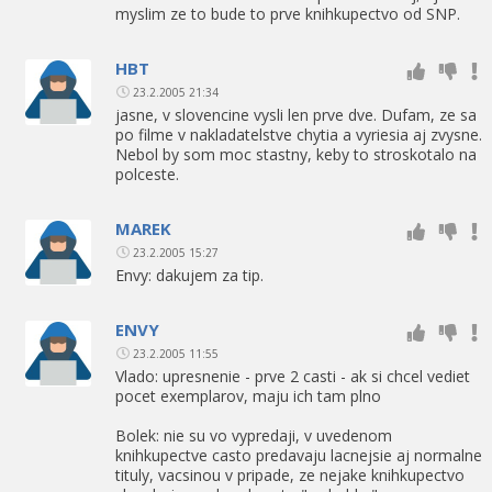
myslim ze to bude to prve knihkupectvo od SNP.
HBT
23.2.2005 21:34
jasne, v slovencine vysli len prve dve. Dufam, ze sa
po filme v nakladatelstve chytia a vyriesia aj zvysne.
Nebol by som moc stastny, keby to stroskotalo na
polceste.
MAREK
23.2.2005 15:27
Envy: dakujem za tip.
ENVY
23.2.2005 11:55
Vlado: upresnenie - prve 2 casti - ak si chcel vediet
pocet exemplarov, maju ich tam plno
Bolek: nie su vo vypredaji, v uvedenom
knihkupectve casto predavaju lacnejsie aj normalne
tituly, vacsinou v pripade, ze nejake knihkupectvo