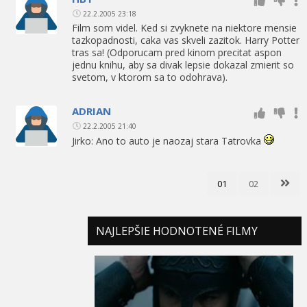
22.2.2005 23:18
Film som videl. Ked si zvyknete na niektore mensie
tazkopadnosti, caka vas skveli zazitok. Harry Potter
tras sa! (Odporucam pred kinom precitat aspon
jednu knihu, aby sa divak lepsie dokazal zmierit so
svetom, v ktorom sa to odohrava).
ADRIAN
22.2.2005 21:40
Jirko: Ano to auto je naozaj stara Tatrovka
01
02
NAJLEPŠIE HODNOTENÉ FILMY