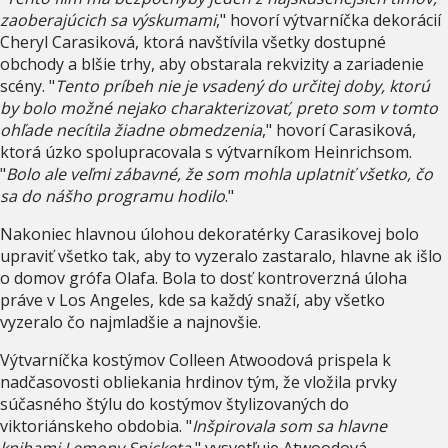
zaoberajúcich sa výskumami
," hovorí výtvarníčka dekorácií
Cheryl Carasiková, ktorá navštívila všetky dostupné
obchody a blšie trhy, aby obstarala rekvizity a zariadenie
scény. "
Tento príbeh nie je vsadený do určitej doby, ktorú
by bolo možné nejako charakterizovať, preto som v tomto
ohľade necítila žiadne obmedzenia
," hovorí Carasiková,
ktorá úzko spolupracovala s výtvarníkom Heinrichsom.
"
Bolo ale veľmi zábavné, že som mohla uplatniť všetko, čo
sa do nášho programu hodilo
."
Nakoniec hlavnou úlohou dekoratérky Carasikovej bolo
upraviť všetko tak, aby to vyzeralo zastaralo, hlavne ak išlo
o domov grófa Olafa. Bola to dosť kontroverzná úloha
práve v Los Angeles, kde sa každý snaží, aby všetko
vyzeralo čo najmladšie a najnovšie.
Výtvarníčka kostýmov Colleen Atwoodová prispela k
nadčasovosti obliekania hrdinov tým, že vložila prvky
súčasného štýlu do kostýmov štylizovaných do
viktoriánskeho obdobia. "
Inšpirovala som sa hlavne
knihami Lemony Snicketa
," vysvetľuje Atwoodová.