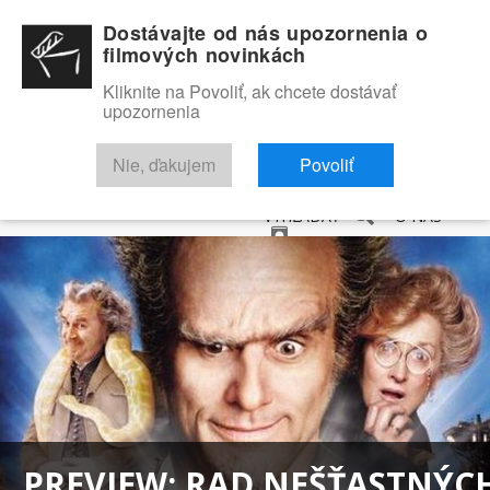
Dostávajte od nás upozornenia o
filmových novinkách
Kliknite na Povoliť, ak chcete dostávať
upozornenia
NOVINKY
RECENZIE
TRAILERY
FILMOVÁ DATABÁZA
Nie, ďakujem
Povoliť
VYHĽADAŤ
O NÁS
PREVIEW: RAD NEŠŤASTNÝC