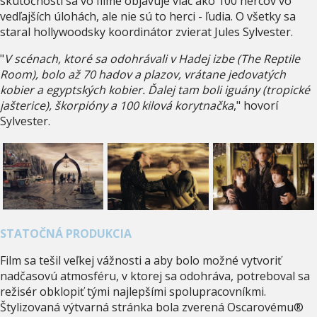
skutočnosti sa vo filme objavuje viac ako 100 hercov vo
vedľajších úlohách, ale nie sú to herci - ľudia. O všetky sa
staral hollywoodsky koordinátor zvierat Jules Sylvester.
"
V scénach, ktoré sa odohrávali v Hadej izbe (The Reptile
Room), bolo až 70 hadov a plazov, vrátane jedovatých
kobier a egyptských kobier. Ďalej tam boli iguány (tropické
jašterice), škorpióny a 100 kilová korytnačka
," hovorí
Sylvester.
STATOČNÁ PRODUKCIA
Film sa tešil veľkej vážnosti a aby bolo možné vytvoriť
nadčasovú atmosféru, v ktorej sa odohráva, potreboval sa
režisér obklopiť tými najlepšími spolupracovníkmi.
Štylizovaná výtvarná stránka bola zverená Oscarovému®