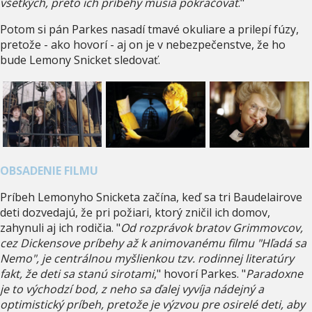
všetkých, preto ich príbehy musia pokračovať
."
Potom si pán Parkes nasadí tmavé okuliare a prilepí fúzy,
pretože - ako hovorí - aj on je v nebezpečenstve, že ho
bude Lemony Snicket sledovať.
OBSADENIE FILMU
Príbeh Lemonyho Snicketa začína, keď sa tri Baudelairove
deti dozvedajú, že pri požiari, ktorý zničil ich domov,
zahynuli aj ich rodičia. "
Od rozprávok bratov Grimmovcov,
cez Dickensove príbehy až k animovanému filmu "Hľadá sa
Nemo", je centrálnou myšlienkou tzv. rodinnej literatúry
fakt, že deti sa stanú sirotami
," hovorí Parkes. "
Paradoxne
je to východzí bod, z neho sa ďalej vyvíja nádejný a
optimistický príbeh, pretože je výzvou pre osirelé deti, aby