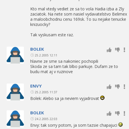
Kto mal vtedy vediet ze sa to vola Hadia izba a Zly
zaciatok. Na nete som nasiel vydavatelstvo Belimex
a maloobchodnu cenu 169sk. To su nejake tenucke
knizuocky?
Tak vyskusam este raz.
BOLEK
25.2.2005 12:11
hlavne ze sme sa nakoniec pochopili
Skoda ze sa tam tak blbo parkuje. Dufam ze to
budu mat aj v ruzinove
ENVY
25.2.2005 11:37
Bolek: Alebo sa ja neviem vyjadrovat
BOLEK
24.2.2005 22:03
Envy: tak sorry potom, ja som tazsie chapajuci