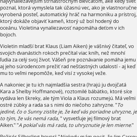
najvynaliezavejším štrnásťročným dievčaťom, aké kedy svet
poznal, ktorá vymyslela tak úžasnú vec, ako je vlastnoručne
vyrobená posteľ, automatický hráč na harmoniku a prístroj,
ktorý dokáže objaviť kameň, ktorý už bol hodený do
oceánu. Violetina vynaliezavosť napomáha deťom v ich
bojoch.
Violetin mladší brat Klaus (Liam Aiken) je vášnivý čitateľ, vo
svojich dvanástich rokoch prečítal viac kníh, než mnohí
ľudia za celý svoj život. Vášeň pre poznávanie pomáha jemu
aj jeho súrodencom prežiť rad nešťastných udalostí - aj keď
mu to veľmi nepomôže, keď visí z vysokej veže.
A nakoniec je tu ich najmladšia sestra (hrajú ju dvojčatá
Kara a Shelby Hoffmanové), roztomilé bábätko, ktoré síce
vydáva len škreky, ale tým Viola a Klaus rozumejú. Má veľmi
ostré zúbky a rada sa s nimi do niečoho zahryzne. "
To
jediné, čo o Sunny zistíte je, že keď vás poriadne uhryzne, je
to tým, že vás nemá rada,
" vysvetľuje jej filmový brat
Aiken." "
A pokiaľ vás má rada, to uhryznutie je len mierne
."
Režisér Silberling hovorí: "
Niekedy mám pocit, že Jim Carrey