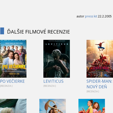
autor
press kit
22.2.2005
ĎALŠIE FILMOVÉ RECENZIE
1
PO VEČIERKE
LEVITICUS
SPIDER-MAN:
NOVÝ DEŇ
[RECENZIA ]
[RECENZIA ]
[RECENZIA ]