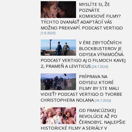
MYSLÍTE SI, ŽE
POZNÁTE
KOMIKSOVÉ FILMY?
TÝCHTO DVANÁSŤ ADAPTÁCIÍ VÁS
MOŽNO PREKVAPÍ. PODCAST VERTIGO
[1.8 2026]
V ÉRE ZBYTOČNÝCH
BLOCKBUSTEROV JE
ODYSEA VÝNIMOČNÁ.
PODCAST VERTIGO AJ O FILMOCH KAVEJ
2, PRAMEŇ A LEVITICUS
[26.7 2026]
PRÍPRAVA NA
ODYSEU: KTORÉ
FILMY BY STE MALI
VIDIEŤ? PODCAST VERTIGO O TVORBE
CHRISTOPHERA NOLANA
[18.7 2026]
OD FRANCÚZSKEJ
REVOLÚCIE AŽ PO
ČERNOBYĽ. NAJLEPŠIE
HISTORICKÉ FILMY A SERIÁLY V