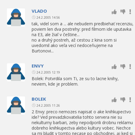
VLADO
24.2.2005 14:56
tak, videl som a ... ale nebudem predbiehať recenziu,
poviem len dva postrehy: pred filmom ide uputavka
na E3, ale žiaľ v češtine...
no a druhý postreh, až cestou z kina som si
uvedomil ako veľa vecí nedoceňujeme na
Burtonovi...
ENVY
24.2.2005 12:19
Bolek: Potvrdila som Ti, ze su to lacne knihy,
neviem, kde je problem.
BOLEK
24.2.2005 11:26
2 Envy: preco nemozes napisat o ake knihkupectvo
ide? Ved prevadzkovatelia tohto servera nie su
nekulturny barbari, zeby nepodporili drobnu reklamu
dobreho knihkupectva alebo kultury vobec. Nechce
sa mi bludit v tomto necase po obchodnej, aj ked si