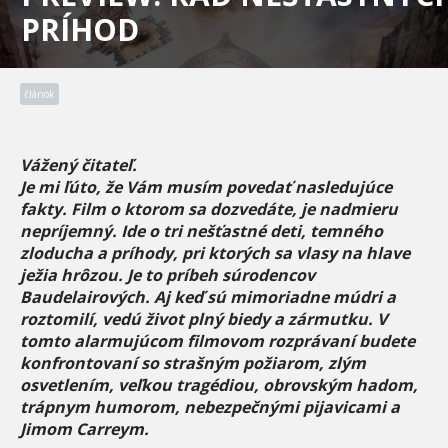
PRÍHOD
článok
Vážený čitateľ.
Je mi ľúto, že Vám musím povedať nasledujúce
fakty. Film o ktorom sa dozvedáte, je nadmieru
nepríjemný. Ide o tri nešťastné deti, temného
zloducha a príhody, pri ktorých sa vlasy na hlave
ježia hrôzou. Je to príbeh súrodencov
Baudelairových. Aj keď sú mimoriadne múdri a
roztomilí, vedú život plný biedy a zármutku. V
tomto alarmujúcom filmovom rozprávaní budete
konfrontovaní so strašným požiarom, zlým
osvetlením, veľkou tragédiou, obrovským hadom,
trápnym humorom, nebezpečnými pijavicami a
Jimom Carreym.