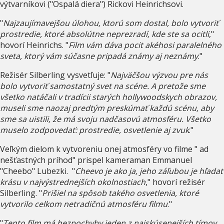
výtvarníkovi ("Ospalá diera") Rickovi Heinrichsovi.
"
Najzaujímavejšou úlohou, ktorú som dostal, bolo vytvoriť
prostredie, ktoré absolútne neprezradí, kde ste sa ocitli
,"
hovorí Heinrichs. "
Film vám dáva pocit akéhosi paralelného
sveta, ktorý vám súčasne pripadá známy aj neznámy
."
Režisér Silberling vysvetľuje: "
Najväčšou výzvou pre nás
bolo vytvoriť samostatný svet na scéne. A pretože sme
všetko natáčali v tradícii starých hollywoodskych obrazov,
museli sme naozaj predtým preskúmať každú scénu, aby
sme sa uistili, že má svoju nadčasovú atmosféru. Všetko
muselo zodpovedať: prostredie, osvetlenie aj zvuk
."
Veľkým dielom k vytvoreniu onej atmosféry vo filme " ad
nešťastných príhod" prispel kameraman Emmanuel
"Cheebo" Lubezki. "
Cheevo je ako ja, jeho záľubou je hľadať
krásu v najvýstrednejších okolnostiach
," hovorí režisér
Silberling. "
Prišiel na spôsob takého osvetlenia, ktoré
vytvorilo celkom netradičnú atmosféru filmu
."
"
Tento film má bezpochyby jeden z najskúsenejších tímov,