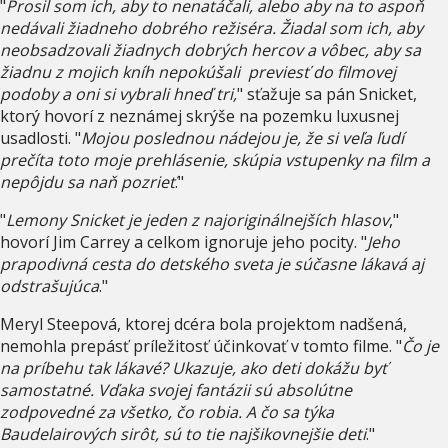
"
Prosil som ich, aby to nenatáčali, alebo aby na to aspoň
nedávali žiadneho dobrého režiséra. Žiadal som ich, aby
neobsadzovali žiadnych dobrých hercov a vôbec, aby sa
žiadnu z mojich kníh nepokúšali previesť do filmovej
podoby a oni si vybrali hneď tri,
" sťažuje sa pán Snicket,
ktorý hovorí z neznámej skrýše na pozemku luxusnej
usadlosti. "
Mojou poslednou nádejou je, že si veľa ľudí
prečíta toto moje prehlásenie, skúpia vstupenky na film a
nepôjdu sa naň pozrieť
."
"
Lemony Snicket je jeden z najoriginálnejších hlasov
,"
hovorí Jim Carrey a celkom ignoruje jeho pocity. "
Jeho
prapodivná cesta do detského sveta je súčasne lákavá aj
odstrašujúca
."
Meryl Steepová, ktorej dcéra bola projektom nadšená,
nemohla prepásť príležitosť účinkovať v tomto filme. "
Čo je
na príbehu tak lákavé? Ukazuje, ako deti dokážu byť
samostatné. Vďaka svojej fantázii sú absolútne
zodpovedné za všetko, čo robia. A čo sa týka
Baudelairových sirôt, sú to tie najšikovnejšie deti
."