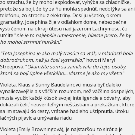
zo strachu, že by mohol explodovať, vyhýba sa chladničke,
pretože sa bojí, že by za ňu mohla spadnúť, nedotýka sa ani
telefónu, zo strachu z elektriny. Desí ju všetko, okrem
gramatiky. Josephina žije v odľahlom dome, nebezpečne
vystrčenom na okraji útesu nad jazerom Lachrymose, čo
určite "
nie je to najlepšie umiestnenie, hlavne preto, že by
ho mohol strhnúť hurikán
."
"Teta Josephina je ako malý trasúci sa vták, v mladosti bola
dobrodruhom, než ju čosi vystrašilo
," hovorí Meryl
Streepová. "
Okamžite som sa zamilovala do tejto osoby,
ktorá sa bojí úplne všetkého... vlastne je ako my všetci
."
Violeta, Klaus a Sunny Baudelairovci musia byť ďaleko
vynaliezavejšie a s väčším rozumom, než väčšina dospelých,
musia využiť každý kúsok svojej inteligencie a odvahy, aby
dokázali čeliť neuveriteľným nešťastiam a prekážkam, ktoré
sa im stavajú do cesty, vrátane hadieho uštipnutia, útoku
lačných pijavíc a umývania riadu.
Violeta (Emily Browningová), je najstaršou zo sirôt a je