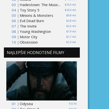
03 |
Hadestown: The Music...
$10,0 mil.
04 |
Toy Story 5
$10,0 mil.
05 |
Minions & Monsters
$9,8 mil.
06 |
Evil Dead Burn
$2,8 mil.
07 |
The Invite
$2,6 mil.
08 |
Young Washington
$1,9 mil.
09 |
Motor City
$1,7 mil.
10 |
Obsession
$1,5 mil.
NAJLEPŠIE HODNOTENÉ FILMY
01 |
Odysea
9,5/10