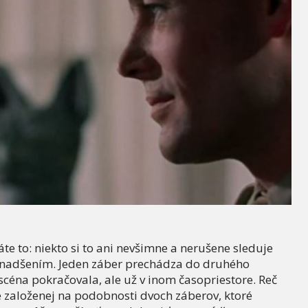
te to: niekto si to ani nevšimne a nerušene sleduje
ká nadšením. Jeden záber prechádza do druhého
éna pokračovala, ale už v inom časopriestore. Reč
ke založenej na podobnosti dvoch záberov, ktoré