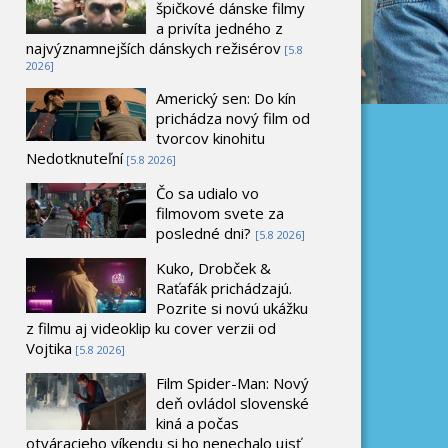
špičkové dánske filmy
a privíta jedného z
najvýznamnejších dánskych režisérov
[5.8
2026]
Americký sen: Do kín
prichádza nový film od
tvorcov kinohitu
Nedotknuteľní
[5.8 2026]
Čo sa udialo vo
filmovom svete za
posledné dni?
[5.8 2026]
Kuko, Drobček &
Raťafák prichádzajú.
Pozrite si novú ukážku
z filmu aj videoklip ku cover verzii od
Vojtika
[5.8 2026]
Film Spider-Man: Nový
deň ovládol slovenské
kiná a počas
otváracieho víkendu si ho nenechalo ujsť