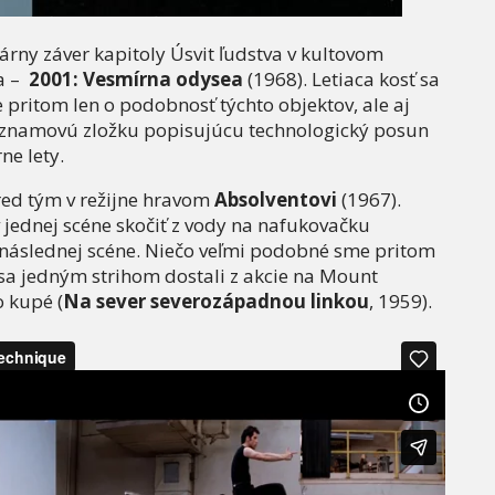
rny záver kapitoly Úsvit ľudstva v kultovom
ka –
2001: Vesmírna odysea
(1968). Letiaca kosť sa
pritom len o podobnosť týchto objektov, ale aj
ýznamovú zložku popisujúcu technologický posun
ne lety.
red tým v režijne hravom
Absolventovi
(1967).
jednej scéne skočiť z vody na nafukovačku
v následnej scéne. Niečo veľmi podobné sme pritom
 sa jedným strihom dostali z akcie na Mount
 kupé (
Na sever severozápadnou linkou
, 1959).