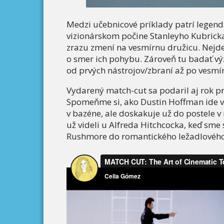
Medzi učebnicové príklady patrí legendá
vizionárskom počine Stanleyho Kubric
zrazu zmení na vesmírnu družicu. Nejde 
o smer ich pohybu. Zároveň tu badať v
od prvých nástrojov/zbraní až po vesmír
Vydarený match-cut sa podaril aj rok p
Spomeňme si, ako Dustin Hoffman ide v 
v bazéne, ale doskakuje už do postele 
už videli u Alfreda Hitchcocka, keď sme
Rushmore do romantického ležadlového