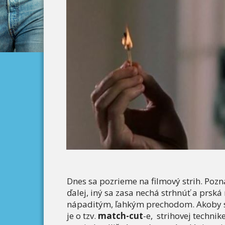
Dnes sa pozrieme na filmový strih. Pozná
ďalej, iný sa zasa nechá strhnúť a prs
nápaditým, ľahkým prechodom. Akoby sc
je o tzv.
match-cut
-e, strihovej techni