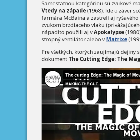
Samostatnou kategóriou sú zvukové matc
Vtedy na západe
(1968). Ide o záver s
farmára McBaina a zastrelí aj ryšavého 
zvukom brzdiaceho vlaku (privážajúceh
nápadito použili aj v
Apokalypse
(1980)
stropný ventilátor alebo v
Matrixe
(199
Pre všetkých, ktorých zaujímajú dejiny 
dokument
The Cutting Edge: The Mag