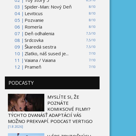
02 |
Toy Story 5
8,5/10
03 |
Spider-Man: Nový Deň
8/10
04 |
Leviticus
8/10
05 |
Pozvanie
8/10
06 |
Romería
8/10
07 |
Deň odhalenia
7,5/10
08 |
Srdcovka
7,5/10
09 |
Škaredá sestra
7,5/10
10 |
Zlatko, náš sused je...
7/10
11 |
Vaiana / Vaiana
7/10
12 |
Prameň
7/10
PODCASTY
MYSLÍTE SI, ŽE
POZNÁTE
KOMIKSOVÉ FILMY?
TÝCHTO DVANÁSŤ ADAPTÁCIÍ VÁS
MOŽNO PREKVAPÍ. PODCAST VERTIGO
[1.8 2026]