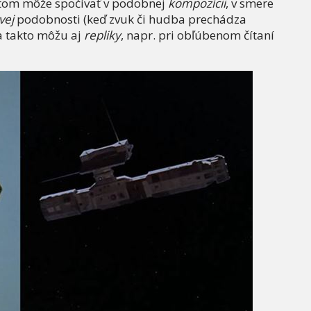
itom môže spočívať v podobnej
kompozícii
, v smere
vej
podobnosti (keď zvuk či hudba prechádza
a takto môžu aj
repliky
, napr. pri obľúbenom čítaní