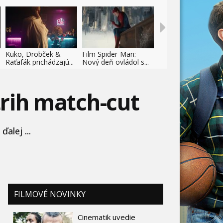
Kuko, Drobček &
Film Spider-Man:
Raťafák prichádzajú...
Nový deň ovládol s...
trih match-cut
alej ...
FILMOVÉ NOVINKY
Cinematik uvedie