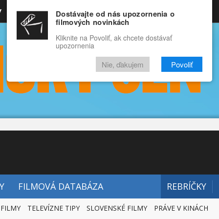
y
Rozprávky
Funny
Docu
Dostávajte od nás upozornenia o
filmových novinkách
RECENZIE
VIDEÁ
FILMY
Kliknite na Povoliť, ak chcete dostávať
upozornenia
Nie, ďakujem
Povoliť
Y
FILMOVÁ DATABÁZA
REBRÍČKY
 FILMY
TELEVÍZNE TIPY
SLOVENSKÉ FILMY
PRÁVE V KINÁCH