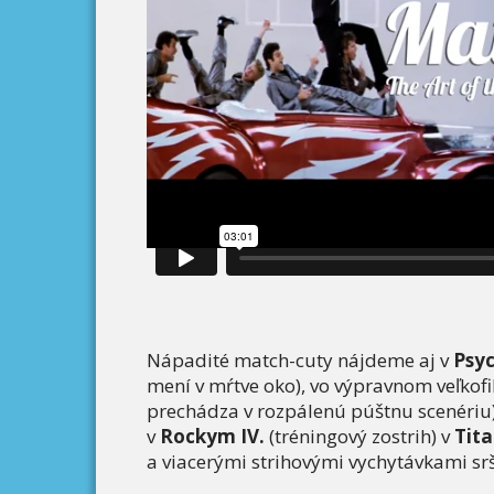
Nápadité match-cuty nájdeme aj v
Psy
mení v mŕtve oko), vo výpravnom veľkof
prechádza v rozpálenú púštnu scenériu)
v
Rockym IV.
(tréningový zostrih) v
Tita
a viacerými strihovými vychytávkami srš