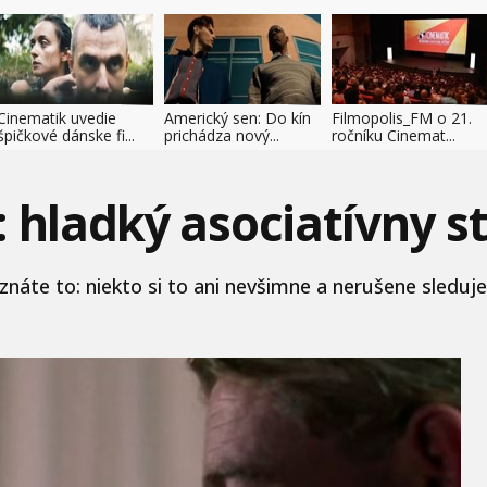
Cinematik uvedie
Americký sen: Do kín
Filmopolis_FM o 21.
špičkové dánske fi...
prichádza nový...
ročníku Cinemat...
: hladký asociatívny s
náte to: niekto si to ani nevšimne a nerušene sleduje ď