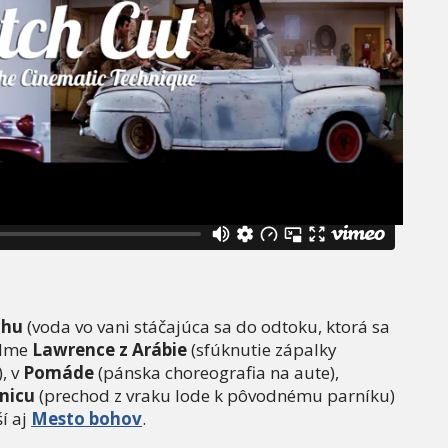
chu
(voda vo vani stáčajúca sa do odtoku, ktorá sa
ilme
Lawrence z Arábie
(sfúknutie zápalky
, v
Pomáde
(pánska choreografia na aute),
nicu
(prechod z vraku lode k pôvodnému parníku)
í aj
Mesto bohov
.