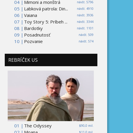
04 |
Mimoni a monštrá
návšt. 5796
05 |
Labková patrola: Din...
návšt. 4910
06 |
Vaiana
návšt. 3936
07 |
Toy Story 5: Príbeh ...
návšt. 3344
08 |
Bardotky
návšt. 1101
09 |
Posadnutosť
návšt. 509
10 |
Pozvanie
návšt. 574
REBRÍČEK US
01 |
The Odyssey
$90,0 mil.
02 |
Moana
$11,0 mil.