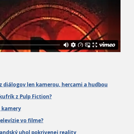
bez diálogov len kamerou, hercami a hudbou
ufrík z Pulp Fiction?
j kamery
elevízie vo filme?
andský uhol pokrivenej reality