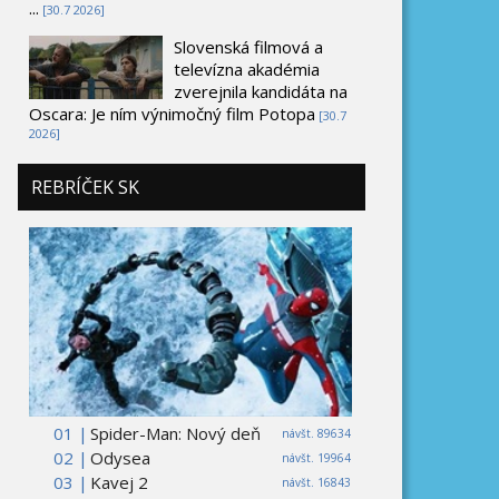
...
[30.7 2026]
Slovenská filmová a
televízna akadémia
zverejnila kandidáta na
Oscara: Je ním výnimočný film Potopa
[30.7
2026]
REBRÍČEK SK
01 |
Spider-Man: Nový deň
návšt. 89634
02 |
Odysea
návšt. 19964
03 |
Kavej 2
návšt. 16843