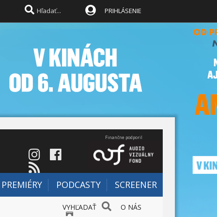
PRIHLÁSENIE
Finančne podporil
PREMIÉRY
PODCASTY
SCREENER
VYHĽADAŤ
O NÁS