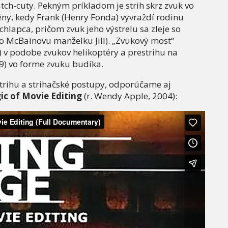
h-cuty. Pekným príkladom je strih skrz zvuk vo
cény, kedy Frank (Henry Fonda) vyvraždí rodinu
chlapca, pričom zvuk jeho výstrelu sa zleje so
o McBainovu manželku Jill). „Zvukový most“
 v podobe zvukov helikoptéry a prestrihu na
9) vo forme zvuku budíka.
strihu a strihačské postupy, odporúčame aj
ic of Movie Editing
(r. Wendy Apple, 2004):