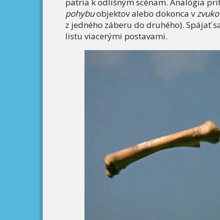
patria k odlišným scénam. Analógia pr
pohybu
objektov alebo dokonca v
zvuko
z jedného záberu do druhého). Spájať s
listu viacerými postavami.