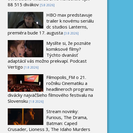
88 515 divákov
[5.8 2026]
HBO max predstavuje
trailer k novému seriálu
dc studios Lanterns,
premiéra bude 17. augusta
[3.8 2026]
Myslíte si, že poznáte
komiksové filmy?
Týchto dvanásť
adaptácií vás možno prekvapí. Podcast
Vertigo
[1.8 2026]
Filmopolis_FM o 21.
ročníku Cinematiku a
headlineroch programu
divácky najväčšieho filmového festivalu na
Slovensku
[1.8 2026]
Stream novinky:
Furious, The Drama,
Batman: Caped
Crusader, Lioness 3, The Idaho Murders