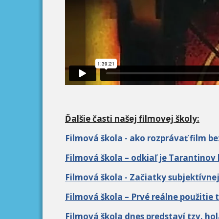
Ďalšie časti našej filmovej školy:
Filmová škola - ako rozprávať film 
Filmová škola – odkiaľ je Tarantinov k
Filmová škola - Začiatky subjektívne
Filmová škola – Prvé reálne použitie t
Filmová škola dnes predstaví tzv. hol