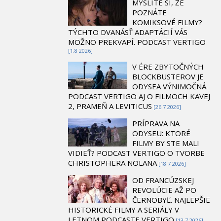
MYSLÍTE SI, ŽE
POZNÁTE
KOMIKSOVÉ FILMY?
TÝCHTO DVANÁSŤ ADAPTÁCIÍ VÁS
MOŽNO PREKVAPÍ. PODCAST VERTIGO
[1.8 2026]
V ÉRE ZBYTOČNÝCH
BLOCKBUSTEROV JE
ODYSEA VÝNIMOČNÁ.
PODCAST VERTIGO AJ O FILMOCH KAVEJ
2, PRAMEŇ A LEVITICUS
[26.7 2026]
PRÍPRAVA NA
ODYSEU: KTORÉ
FILMY BY STE MALI
VIDIEŤ? PODCAST VERTIGO O TVORBE
CHRISTOPHERA NOLANA
[18.7 2026]
OD FRANCÚZSKEJ
REVOLÚCIE AŽ PO
ČERNOBYĽ. NAJLEPŠIE
HISTORICKÉ FILMY A SERIÁLY V
LETNOM PODCASTE VERTIGO
[13.7 2026]