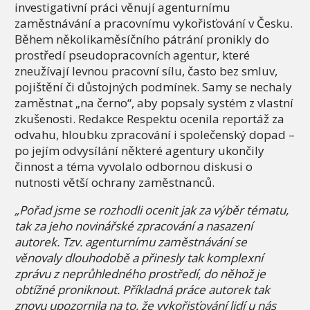
investigativní práci věnují agenturnímu
zaměstnávání a pracovnímu vykořisťování v Česku.
Během několikaměsíčního pátrání pronikly do
prostředí pseudopracovních agentur, které
zneužívají levnou pracovní sílu, často bez smluv,
pojištění či důstojných podmínek. Samy se nechaly
zaměstnat „na černo“, aby popsaly systém z vlastní
zkušenosti. Redakce Respektu ocenila reportáž za
odvahu, hloubku zpracování i společenský dopad –
po jejím odvysílání některé agentury ukončily
činnost a téma vyvolalo odbornou diskusi o
nutnosti větší ochrany zaměstnanců.
„Pořad jsme se rozhodli ocenit jak za výběr tématu,
tak za jeho novinářské zpracování a nasazení
autorek. Tzv. agenturnímu zaměstnávání se
věnovaly dlouhodobě a přinesly tak komplexní
zprávu z neprůhledného prostředí, do něhož je
obtížné proniknout. Příkladná práce autorek tak
znovu upozornila na to, že vykořisťování lidí u nás