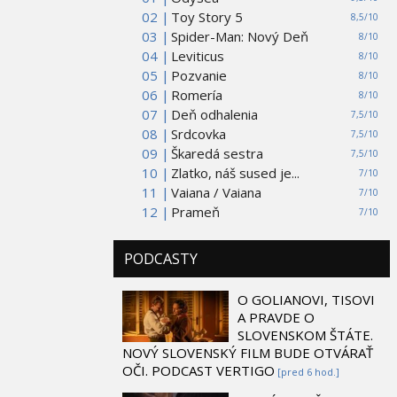
02 |
Toy Story 5
8,5/10
03 |
Spider-Man: Nový Deň
8/10
04 |
Leviticus
8/10
05 |
Pozvanie
8/10
06 |
Romería
8/10
07 |
Deň odhalenia
7,5/10
08 |
Srdcovka
7,5/10
09 |
Škaredá sestra
7,5/10
10 |
Zlatko, náš sused je...
7/10
11 |
Vaiana / Vaiana
7/10
12 |
Prameň
7/10
PODCASTY
O GOLIANOVI, TISOVI
A PRAVDE O
SLOVENSKOM ŠTÁTE.
NOVÝ SLOVENSKÝ FILM BUDE OTVÁRAŤ
OČI. PODCAST VERTIGO
[pred 6 hod.]