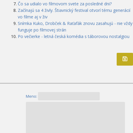
Čo sa udialo vo filmovom svete za posledné dni?
Začínajú sa 4 živly. Štiavnický festival otvorí tému generácií
vo filme aj v živ
Snímka Kuko, Drobček & Raťafák znovu zasahujú - nie vždy
funguje po filmovej strán
Po večierke - letná česká komédia s táborovou nostalgiou
Meno: