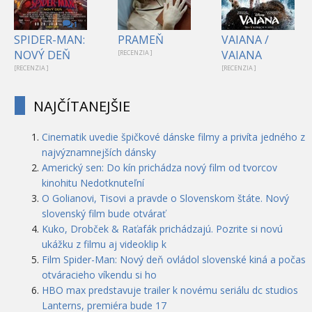
1
SPIDER-MAN:
PRAMEŇ
VAIANA /
NOVÝ DEŇ
VAIANA
[RECENZIA ]
[RECENZIA ]
[RECENZIA ]
NAJČÍTANEJŠIE
Cinematik uvedie špičkové dánske filmy a privíta jedného z
najvýznamnejších dánsky
Americký sen: Do kín prichádza nový film od tvorcov
kinohitu Nedotknuteľní
O Golianovi, Tisovi a pravde o Slovenskom štáte. Nový
slovenský film bude otvárať
Kuko, Drobček & Raťafák prichádzajú. Pozrite si novú
ukážku z filmu aj videoklip k
Film Spider-Man: Nový deň ovládol slovenské kiná a počas
otváracieho víkendu si ho
HBO max predstavuje trailer k novému seriálu dc studios
Lanterns, premiéra bude 17