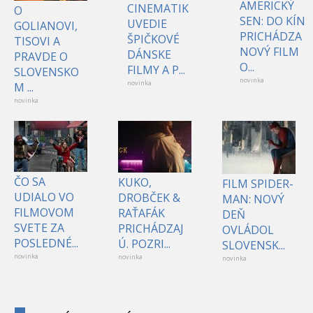
AMERICKÝ
CINEMATIK
O
SEN: DO KÍN
UVEDIE
GOLIANOVI,
PRICHÁDZA
ŠPIČKOVÉ
TISOVI A
NOVÝ FILM
DÁNSKE
PRAVDE O
O...
FILMY A P...
SLOVENSKO
novinka
novinka
M ...
novinka
ČO SA
KUKO,
FILM SPIDER-
UDIALO VO
DROBČEK &
MAN: NOVÝ
FILMOVOM
RAŤAFÁK
DEŇ
SVETE ZA
PRICHÁDZAJ
OVLÁDOL
POSLEDNÉ...
Ú. POZRI...
SLOVENSK...
novinka
novinka
novinka