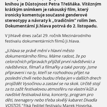
knihou je Důstojnost Petra Třešňáka. Vítězným
krátkým snímkem je rakouský film, který
ironicky komentuje současné genderové
stereotypy a návraty k „tradičním“ rolím žen.
Dokumentární Ji.hlava potrvá do 2. listopadu.
V Jihlavě dnes začal 29. ročník Mezinárodního
festivalu dokumentárních filmů Ji.hlava.
„Ji.hlava se právě mění v hlavní město
dokumentárního filmu. Máme radost, že po
celoročních přípravách přijíždí první návštěvníci a
návštěvnice, filmaři a filmařky a také poroty. Jsme
připraveni i na ty, kteří se rozhodnou přijet na
poslední chvíli nebo budou třeba jen v dalších dnech
projíždět Vysočinou a zastaví se na skok. Určitě stojí
za to zažít festivalovou atmosféru na vlastní kůži a
navštívit festivalová kina, koncerty, program pro
děti, teenagery nebo třeba skvělý kabaret Divadla
VOSTO5,“
říká ředitel festivalu Marek Hovorka.