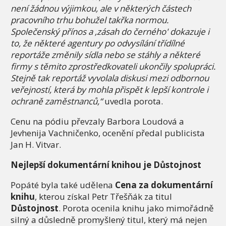
není žádnou výjimkou, ale v některých částech
pracovního trhu bohužel takřka normou.
Společenský přínos a ‚zásah do černého' dokazuje i
to, že některé agentury po odvysílání třídílné
reportáže změnily sídla nebo se stáhly a některé
firmy s těmito zprostředkovateli ukončily spolupráci.
Stejně tak reportáž vyvolala diskusi mezi odbornou
veřejností, která by mohla přispět k lepší kontrole i
ochraně zaměstnanců,“
uvedla porota.
Cenu na pódiu převzaly Barbora Loudová a
Jevhenija Vachničenko, ocenění předal publicista
Jan H. Vitvar.
Nejlepší dokumentární knihou je Důstojnost
Popáté byla také udělena
Cena za dokumentární
knihu
, kterou získal Petr Třešňák za titul
Důstojnost
. Porota ocenila knihu jako mimořádně
silný a důsledně promyšlený titul, který má nejen