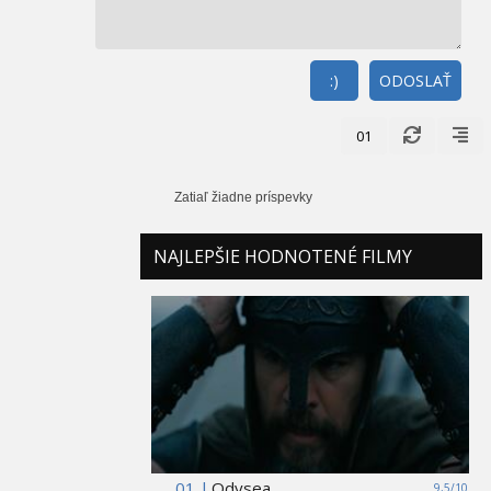
:)
ODOSLAŤ
01
Zatiaľ žiadne príspevky
NAJLEPŠIE HODNOTENÉ FILMY
01 |
Odysea
9,5/10