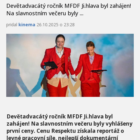
Devětadvacátý ročník MFDF Ji.hlava byl zahájen!
Na slavnostním večeru byly ...
pridal
kinema
26.10.2025 o 23:28
Devětadvacátý ročník MFDF Ji.hlava byl
zahájen! Na slavnostním večeru byly vyhlášeny
první ceny. Cenu Respektu získala reportáž o
levné pracovní síle, nejlepší dokumentární