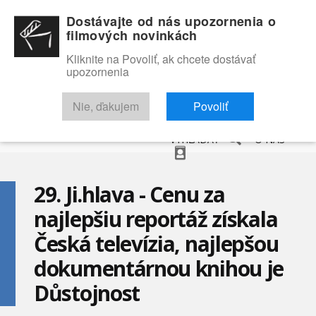
Dostávajte od nás upozornenia o
filmových novinkách
Kliknite na Povoliť, ak chcete dostávať
upozornenia
NOVINKY
RECENZIE
TRAILERY
FILMOVÁ DATABÁZA
Nie, ďakujem
Povoliť
VYHĽADAŤ
O NÁS
29. Ji.hlava - Cenu za
najlepšiu reportáž získala
Česká televízia, najlepšou
dokumentárnou knihou je
Důstojnost