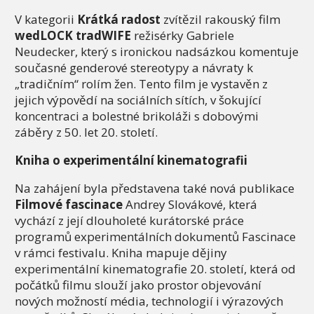
V kategorii
Krátká radost
zvítězil rakouský film
wedLOCK tradWIFE
režisérky Gabriele
Neudecker, který s ironickou nadsázkou komentuje
současné genderové stereotypy a návraty k
„tradičním“ rolím žen. Tento film je vystavěn z
jejich výpovědí na sociálních sítích, v šokující
koncentraci a bolestné brikoláži s dobovými
záběry z 50. let 20. století.
Kniha o experimentální kinematografii
Na zahájení byla představena také nová publikace
Filmové fascinace
Andrey Slovákové, která
vychází z její dlouholeté kurátorské práce
programů experimentálních dokumentů Fascinace
v rámci festivalu. Kniha mapuje dějiny
experimentální kinematografie 20. století, která od
počátků filmu slouží jako prostor objevování
nových možností média, technologií i výrazových