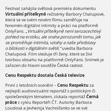
Festival zahájila světová premiéra dokumentu
Virtuální přítelkyně
režisérky Barbory Chalupové,
která se ve svém novém filmu zaměřuje na
fenomén digitální intimity a práci na platformě
OnlyFans.
„Virtuální přítelkyně není senzacechtivý
pohled na erotiku, ale snaha porozumět tomu, jak
se proměňuje intimita, vztahy a naše představy
o blízkosti v digitálním světě,“
uvedla Barbora
Chalupová. Film sleduje tři ženy, které se živí
tvorbou obsahu na platformě OnlyFans. Snímek je
zařazen do hlavní soutěže Česká radost.
Cenu Respektu dostala Česká televize
První z letošních ocenění –
Cenu Respektu
za
nejlepší audiovizuální reportáž s politickým či
společenským tématem, získala reportáž
Černá
práce
z cyklu Reportéři ČT. Autorky Barbora
Loudová a Jevhenija Vachničenko se ve své