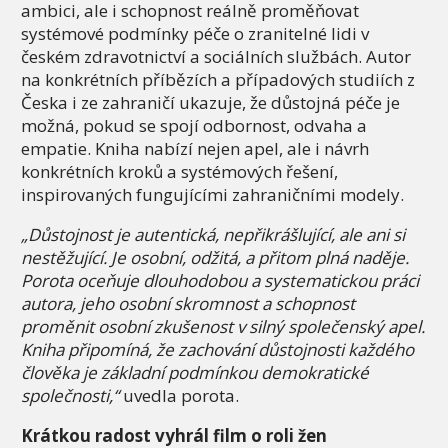
ambici, ale i schopnost reálně proměňovat
systémové podmínky péče o zranitelné lidi v
českém zdravotnictví a sociálních službách. Autor
na konkrétních příbězích a případových studiích z
Česka i ze zahraničí ukazuje, že důstojná péče je
možná, pokud se spojí odbornost, odvaha a
empatie. Kniha nabízí nejen apel, ale i návrh
konkrétních kroků a systémových řešení,
inspirovaných fungujícími zahraničními modely.
„Důstojnost je autentická, nepřikrášlující, ale ani si
nestěžující. Je osobní, odžitá, a přitom plná naděje.
Porota oceňuje dlouhodobou a systematickou práci
autora, jeho osobní skromnost a schopnost
proměnit osobní zkušenost v silný společenský apel.
Kniha připomíná, že zachování důstojnosti každého
člověka je základní podmínkou demokratické
společnosti,“
uvedla porota.
Krátkou radost vyhrál film o roli žen